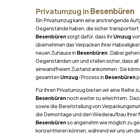
Privatumzug in
Besenbüren
Ein Privatumzug kann eine anstrengende Aufg
Gegenstände haben, die sicher transportier
Besenbüren
sorgt dafür, dass Ihr
Umzug
von
übernehmen das Verpacken Ihrer Habseligkeite
neuen Zuhause in
Besenbüren
. Dabei gehen
Gegenständen um und stellen sicher, dass al
einwandfreiem Zustand ankommen. Sie können
gesamten
Umzug
-Prozess in
Besenbüren
p
Für Ihren Privatumzug bieten wir eine Reihe z
Besenbüren
noch weiter zu erleichtern. Da
sowie die Bereitstellung von Verpackungsma
die Demontage und den Wiederaufbau Ihrer Mö
Besenbüren
so angenehm wie möglich zu ges
konzentrieren können, während wir uns um d