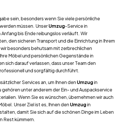
abe sein, besonders wenn Sie viele persönliche
t werden müssen. Unser
Umzug
-Service in
 Anfang bis Ende reibungslos verläuft. Wir
n, den sicheren Transport und die Einrichtung in Ihrem
 wir besonders behutsam mit zerbrechlichen
l Ihre Möbel und persönlichen Gegenstände in
 sich darauf verlassen, dass unser Team den
rofessionell und sorgfältig durchführt.
usätzlicher Services an, um Ihnen den
Umzug
in
zu gehören unter anderem der Ein- und Auspackservice
terialien. Wenn Sie es wünschen, übernehmen wir auch
bel. Unser Ziel ist es, Ihnen den
Umzug
in
talten, damit Sie sich auf die schönen Dinge im Leben
en Rest kümmern.