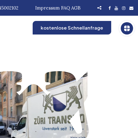
45002102
Impressum
FAQ
AGB
kostenlose Schnellanfrage