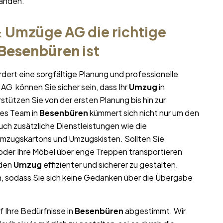
tänden.
 Umzüge AG die richtige
Besenbüren
ist
rdert eine sorgfältige Planung und professionelle
AG können Sie sicher sein, dass Ihr
Umzug
in
rstützen Sie von der ersten Planung bis hin zur
es Team in
Besenbüren
kümmert sich nicht nur um den
uch zusätzliche Dienstleistungen wie die
Umzugskartons und Umzugskisten. Sollten Sie
oder Ihre Möbel über enge Treppen transportieren
 den
Umzug
effizienter und sicherer zu gestalten.
, sodass Sie sich keine Gedanken über die Übergabe
f Ihre Bedürfnisse in
Besenbüren
abgestimmt. Wir