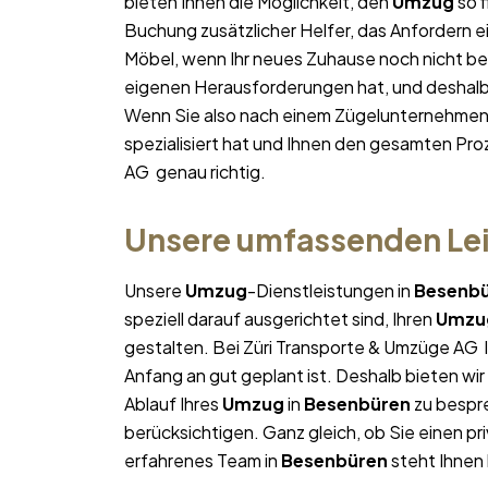
bieten Ihnen die Möglichkeit, den
Umzug
so f
Buchung zusätzlicher Helfer, das Anfordern e
Möbel, wenn Ihr neues Zuhause noch nicht bez
eigenen Herausforderungen hat, und deshalb p
Wenn Sie also nach einem Zügelunternehmen
spezialisiert hat und Ihnen den gesamten Proz
AG genau richtig.
Unsere umfassenden Lei
Unsere
Umzug
-Dienstleistungen in
Besenb
speziell darauf ausgerichtet sind, Ihren
Umzu
gestalten. Bei Züri Transporte & Umzüge AG l
Anfang an gut geplant ist. Deshalb bieten wi
Ablauf Ihres
Umzug
in
Besenbüren
zu bespre
berücksichtigen. Ganz gleich, ob Sie einen pr
erfahrenes Team in
Besenbüren
steht Ihnen 