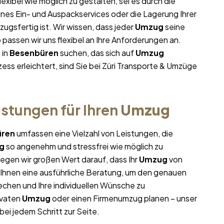
lexibel wie möglich zu gestalten, sei es durch die
ines Ein- und Auspackservices oder die Lagerung Ihrer
ugsfertig ist. Wir wissen, dass jeder
Umzug
seine
assen wir uns flexibel an Ihre Anforderungen an.
 in
Besenbüren
suchen, das sich auf
Umzug
ess erleichtert, sind Sie bei Züri Transporte & Umzüge
stungen für Ihren
Umzug
üren
umfassen eine Vielzahl von Leistungen, die
g
so angenehm und stressfrei wie möglich zu
egen wir großen Wert darauf, dass Ihr
Umzug
von
r Ihnen eine ausführliche Beratung, um den genauen
chen und Ihre individuellen Wünsche zu
ivaten
Umzug
oder einen Firmenumzug planen – unser
bei jedem Schritt zur Seite.