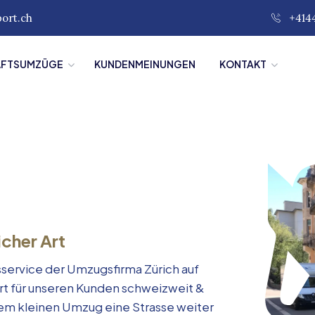
port.ch
+414
ÄFTSUMZÜGE
KUNDENMEINUNGEN
KONTAKT
icher Art
service der Umzugsfirma Zürich auf
rt für unseren Kunden schweizweit &
inem kleinen Umzug eine Strasse weiter