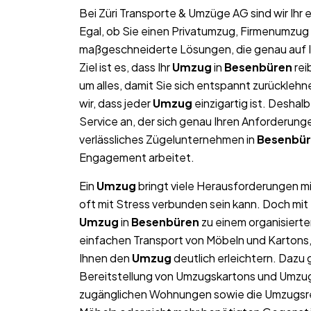
Bei Züri Transporte & Umzüge AG sind wir Ih
Egal, ob Sie einen Privatumzug, Firmenumzug 
maßgeschneiderte Lösungen, die genau auf Ih
Ziel ist es, dass Ihr
Umzug
in
Besenbüren
rei
um alles, damit Sie sich entspannt zurückleh
wir, dass jeder
Umzug
einzigartig ist. Deshalb
Service an, der sich genau Ihren Anforderun
verlässliches Zügelunternehmen in
Besenbü
Engagement arbeitet.
Ein
Umzug
bringt viele Herausforderungen mit
oft mit Stress verbunden sein kann. Doch mit
Umzug
in
Besenbüren
zu einem organisierte
einfachen Transport von Möbeln und Kartons
Ihnen den
Umzug
deutlich erleichtern. Dazu
Bereitstellung von Umzugskartons und Umzugs
zugänglichen Wohnungen sowie die Umzugsre