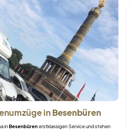
menumzüge in
Besenbüren
ma in
Besenbüren
erstklassigen Service und stehen