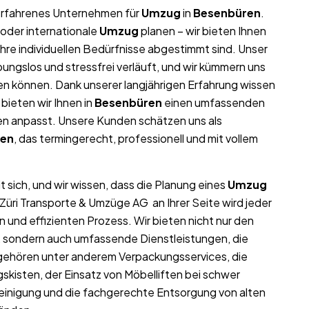
r erfahrenes Unternehmen für
Umzug
in
Besenbüren
.
oder internationale
Umzug
planen – wir bieten Ihnen
re individuellen Bedürfnisse abgestimmt sind. Unser
bungslos und stressfrei verläuft, und wir kümmern uns
nen können. Dank unserer langjährigen Erfahrung wissen
 bieten wir Ihnen in
Besenbüren
einen umfassenden
gen anpasst. Unsere Kunden schätzen uns als
ren
, das termingerecht, professionell und mit vollem
 sich, und wir wissen, dass die Planung eines
Umzug
 Züri Transporte & Umzüge AG an Ihrer Seite wird jeder
n und effizienten Prozess. Wir bieten nicht nur den
, sondern auch umfassende Dienstleistungen, die
 gehören unter anderem Verpackungsservices, die
kisten, der Einsatz von Möbelliften bei schwer
inigung und die fachgerechte Entsorgung von alten