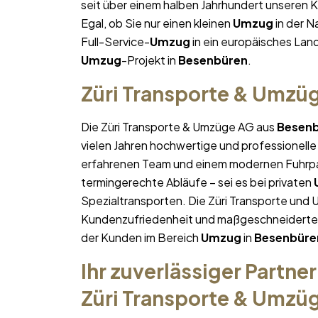
seit über einem halben Jahrhundert unseren 
Egal, ob Sie nur einen kleinen
Umzug
in der 
Full-Service-
Umzug
in ein europäisches Land 
Umzug
-Projekt in
Besenbüren
.
Züri Transporte & Umzü
Die Züri Transporte & Umzüge AG aus
Besen
vielen Jahren hochwertige und professionelle
erfahrenen Team und einem modernen Fuhrpa
termingerechte Abläufe – sei es bei privaten
Spezialtransporten. Die Züri Transporte und 
Kundenzufriedenheit und maßgeschneiderte Lö
der Kunden im Bereich
Umzug
in
Besenbüre
Ihr zuverlässiger Partner
Züri Transporte & Umzü