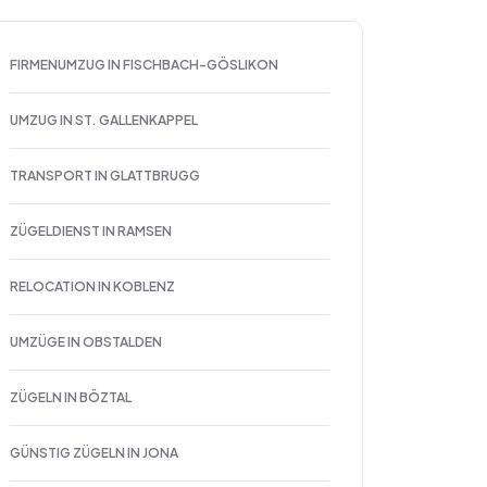
FIRMENUMZUG IN FISCHBACH-GÖSLIKON
UMZUG IN ST. GALLENKAPPEL
TRANSPORT IN GLATTBRUGG
ZÜGELDIENST IN RAMSEN
RELOCATION IN KOBLENZ
UMZÜGE IN OBSTALDEN
ZÜGELN IN BÖZTAL
GÜNSTIG ZÜGELN IN JONA