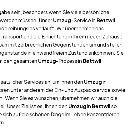
abe sein, besonders wenn Sie viele persönliche
t werden müssen. Unser
Umzug
-Service in
Bettwil
nde reibungslos verläuft. Wir übernehmen das
 Transport und die Einrichtung in Ihrem neuen Zuhause
sam mit zerbrechlichen Gegenständen um und stellen
n Gegenstände in einwandfreiem Zustand ankommen. Sie
eam den gesamten
Umzug
-Prozess in
Bettwil
usätzlicher Services an, um Ihnen den
Umzug
in
hören unter anderem der Ein- und Auspackservice sowie
en. Wenn Sie es wünschen, übernehmen wir auch die
 Unser Ziel ist es, Ihnen den
Umzug
in
Bettwil
so
e sich auf die schönen Dinge im Leben konzentrieren
rn.