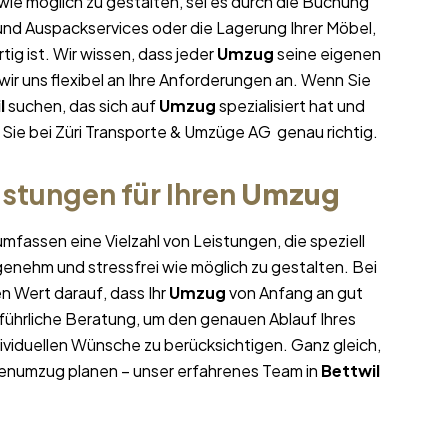
 wie möglich zu gestalten, sei es durch die Buchung
 und Auspackservices oder die Lagerung Ihrer Möbel,
ig ist. Wir wissen, dass jeder
Umzug
seine eigenen
r uns flexibel an Ihre Anforderungen an. Wenn Sie
l
suchen, das sich auf
Umzug
spezialisiert hat und
 Sie bei Züri Transporte & Umzüge AG genau richtig.
stungen für Ihren
Umzug
mfassen eine Vielzahl von Leistungen, die speziell
enehm und stressfrei wie möglich zu gestalten. Bei
n Wert darauf, dass Ihr
Umzug
von Anfang an gut
sführliche Beratung, um den genauen Ablauf Ihres
ividuellen Wünsche zu berücksichtigen. Ganz gleich,
enumzug planen – unser erfahrenes Team in
Bettwil