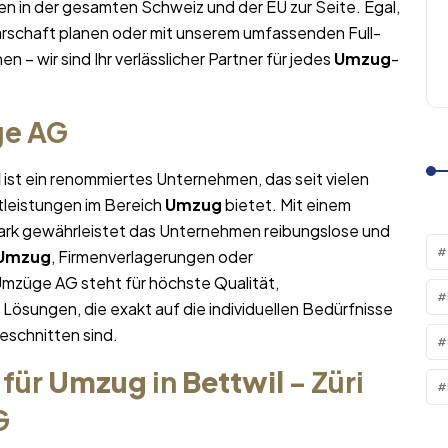
n in der gesamten Schweiz und der EU zur Seite. Egal,
rschaft planen oder mit unserem umfassenden Full-
n – wir sind Ihr verlässlicher Partner für jedes
Umzug
-
ge AG
l
ist ein renommiertes Unternehmen, das seit vielen
tleistungen im Bereich
Umzug
bietet. Mit einem
rk gewährleistet das Unternehmen reibungslose und
Umzug
, Firmenverlagerungen oder
Umzüge AG steht für höchste Qualität,
sungen, die exakt auf die individuellen Bedürfnisse
eschnitten sind.
 für
Umzug
in
Bettwil
– Züri
G