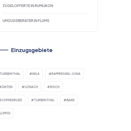
ZÜGELOFFERTE IN RUMLIKON
UMZUGSBERATER IN FLUMS
Einzugsgebiete
TURBENTHAL
WILA
RAPPERSWIL-JONA
KÜNTEN
UZNACH
RISCH
SCHMIEDRUED
TURBENTHAL
BAAR
LUPFIG