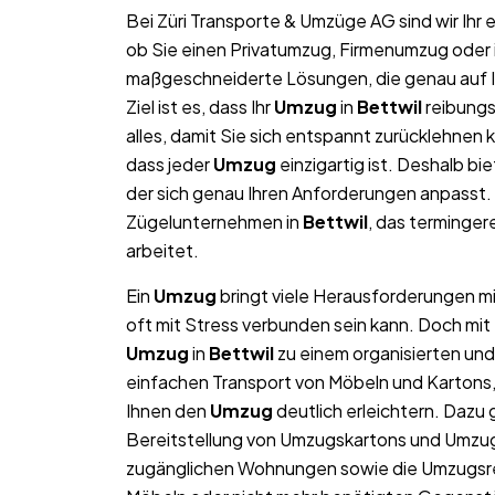
Bei Züri Transporte & Umzüge AG sind wir Ih
ob Sie einen Privatumzug, Firmenumzug oder 
maßgeschneiderte Lösungen, die genau auf Ih
Ziel ist es, dass Ihr
Umzug
in
Bettwil
reibungs
alles, damit Sie sich entspannt zurücklehnen 
dass jeder
Umzug
einzigartig ist. Deshalb bie
der sich genau Ihren Anforderungen anpasst. 
Zügelunternehmen in
Bettwil
, das terminger
arbeitet.
Ein
Umzug
bringt viele Herausforderungen mit
oft mit Stress verbunden sein kann. Doch mit
Umzug
in
Bettwil
zu einem organisierten und 
einfachen Transport von Möbeln und Kartons
Ihnen den
Umzug
deutlich erleichtern. Dazu
Bereitstellung von Umzugskartons und Umzugs
zugänglichen Wohnungen sowie die Umzugsre