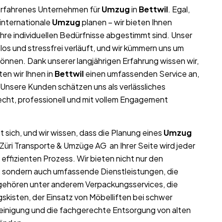
r erfahrenes Unternehmen für
Umzug
in
Bettwil
. Egal,
internationale
Umzug
planen – wir bieten Ihnen
re individuellen Bedürfnisse abgestimmt sind. Unser
los und stressfrei verläuft, und wir kümmern uns um
können. Dank unserer langjährigen Erfahrung wissen wir,
ten wir Ihnen in
Bettwil
einen umfassenden Service an,
Unsere Kunden schätzen uns als verlässliches
echt, professionell und mit vollem Engagement
 sich, und wir wissen, dass die Planung eines
Umzug
 Züri Transporte & Umzüge AG an Ihrer Seite wird jeder
effizienten Prozess. Wir bieten nicht nur den
, sondern auch umfassende Dienstleistungen, die
 gehören unter anderem Verpackungsservices, die
kisten, der Einsatz von Möbelliften bei schwer
inigung und die fachgerechte Entsorgung von alten