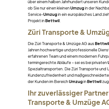
über einem halben Jahrhundert unseren Kunde
ob Sie nur einen kleinen
Umzug
in der Nachba
Service-
Umzug
in ein europäisches Land ziehe
Projekt in
Bettwil
.
Züri Transporte & Umzü
Die Züri Transporte & Umzüge AG aus
Bettwi
Jahren hochwertige und professionelle Diens
erfahrenen Team und einem modernen Fuhrpa
termingerechte Abläufe – sei es bei privaten
Spezialtransporten. Die Züri Transporte und 
Kundenzufriedenheit und maßgeschneiderte Lö
der Kunden im Bereich
Umzug
in
Bettwil
zug
Ihr zuverlässiger Partner
Transporte & Umzüge A