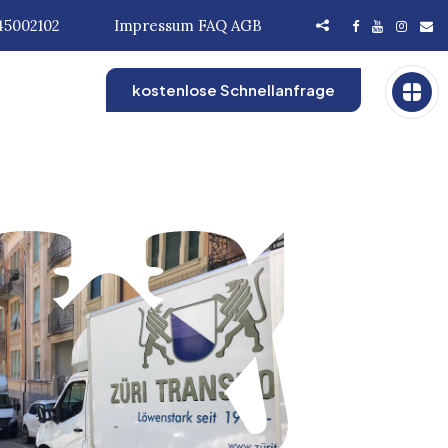
45002102
Impressum
FAQ
AGB
kostenlose Schnellanfrage