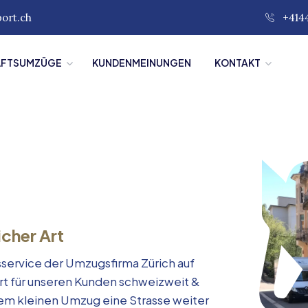
port.ch
+414
ÄFTSUMZÜGE
KUNDENMEINUNGEN
KONTAKT
icher Art
service der Umzugsfirma Zürich auf
rt für unseren Kunden schweizweit &
inem kleinen Umzug eine Strasse weiter