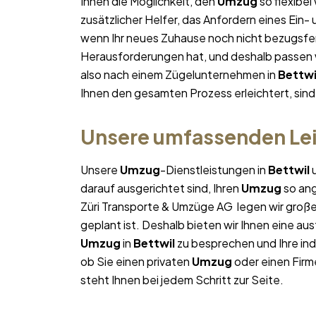
Ihnen die Möglichkeit, den
Umzug
so flexibel
zusätzlicher Helfer, das Anfordern eines Ein-
wenn Ihr neues Zuhause noch nicht bezugsfert
Herausforderungen hat, und deshalb passen wi
also nach einem Zügelunternehmen in
Bettwi
Ihnen den gesamten Prozess erleichtert, sind
Unsere umfassenden Lei
Unsere
Umzug
-Dienstleistungen in
Bettwil
u
darauf ausgerichtet sind, Ihren
Umzug
so ang
Züri Transporte & Umzüge AG legen wir große
geplant ist. Deshalb bieten wir Ihnen eine au
Umzug
in
Bettwil
zu besprechen und Ihre ind
ob Sie einen privaten
Umzug
oder einen Firm
steht Ihnen bei jedem Schritt zur Seite.