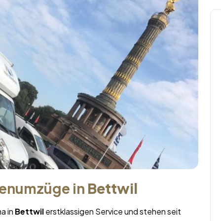
menumzüge in
Bettwil
ma in
Bettwil
erstklassigen Service und stehen seit