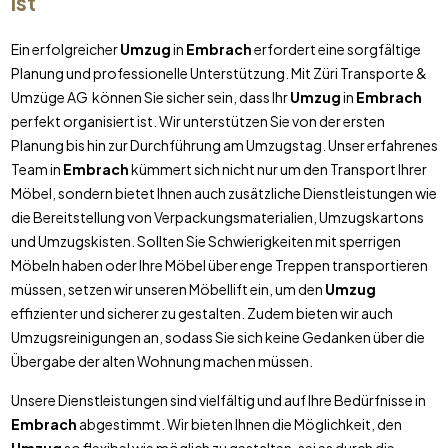
ist
Ein erfolgreicher
Umzug
in
Embrach
erfordert eine sorgfältige
Planung und professionelle Unterstützung. Mit Züri Transporte &
Umzüge AG können Sie sicher sein, dass Ihr
Umzug
in
Embrach
perfekt organisiert ist. Wir unterstützen Sie von der ersten
Planung bis hin zur Durchführung am Umzugstag. Unser erfahrenes
Team in
Embrach
kümmert sich nicht nur um den Transport Ihrer
Möbel, sondern bietet Ihnen auch zusätzliche Dienstleistungen wie
die Bereitstellung von Verpackungsmaterialien, Umzugskartons
und Umzugskisten. Sollten Sie Schwierigkeiten mit sperrigen
Möbeln haben oder Ihre Möbel über enge Treppen transportieren
müssen, setzen wir unseren Möbellift ein, um den
Umzug
effizienter und sicherer zu gestalten. Zudem bieten wir auch
Umzugsreinigungen an, sodass Sie sich keine Gedanken über die
Übergabe der alten Wohnung machen müssen.
Unsere Dienstleistungen sind vielfältig und auf Ihre Bedürfnisse in
Embrach
abgestimmt. Wir bieten Ihnen die Möglichkeit, den