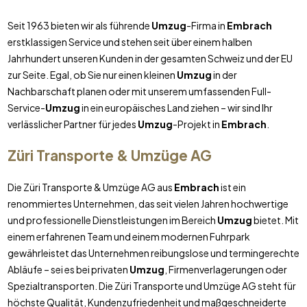
Seit 1963 bieten wir als führende
Umzug
-Firma in
Embrach
erstklassigen Service und stehen seit über einem halben
Jahrhundert unseren Kunden in der gesamten Schweiz und der EU
zur Seite. Egal, ob Sie nur einen kleinen
Umzug
in der
Nachbarschaft planen oder mit unserem umfassenden Full-
Service-
Umzug
in ein europäisches Land ziehen – wir sind Ihr
verlässlicher Partner für jedes
Umzug
-Projekt in
Embrach
.
Züri Transporte & Umzüge AG
Die Züri Transporte & Umzüge AG aus
Embrach
ist ein
renommiertes Unternehmen, das seit vielen Jahren hochwertige
und professionelle Dienstleistungen im Bereich
Umzug
bietet. Mit
einem erfahrenen Team und einem modernen Fuhrpark
gewährleistet das Unternehmen reibungslose und termingerechte
Abläufe – sei es bei privaten
Umzug
, Firmenverlagerungen oder
Spezialtransporten. Die Züri Transporte und Umzüge AG steht für
höchste Qualität, Kundenzufriedenheit und maßgeschneiderte