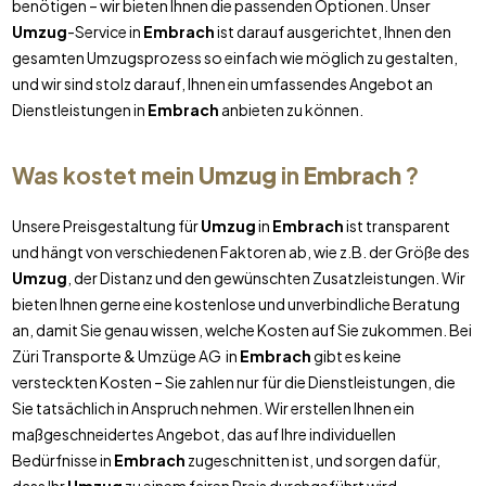
benötigen – wir bieten Ihnen die passenden Optionen. Unser
Umzug
-Service in
Embrach
ist darauf ausgerichtet, Ihnen den
gesamten Umzugsprozess so einfach wie möglich zu gestalten,
und wir sind stolz darauf, Ihnen ein umfassendes Angebot an
Dienstleistungen in
Embrach
anbieten zu können.
Was kostet mein
Umzug
in
Embrach
?
Unsere Preisgestaltung für
Umzug
in
Embrach
ist transparent
und hängt von verschiedenen Faktoren ab, wie z.B. der Größe des
Umzug
, der Distanz und den gewünschten Zusatzleistungen. Wir
bieten Ihnen gerne eine kostenlose und unverbindliche Beratung
an, damit Sie genau wissen, welche Kosten auf Sie zukommen. Bei
Züri Transporte & Umzüge AG in
Embrach
gibt es keine
versteckten Kosten – Sie zahlen nur für die Dienstleistungen, die
Sie tatsächlich in Anspruch nehmen. Wir erstellen Ihnen ein
maßgeschneidertes Angebot, das auf Ihre individuellen
Bedürfnisse in
Embrach
zugeschnitten ist, und sorgen dafür,