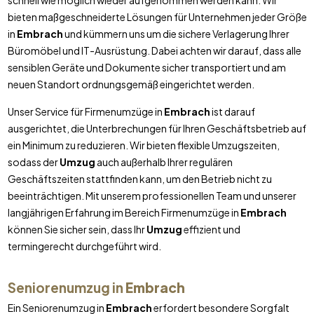
schnell wie möglich wieder aufgenommen werden kann. Wir
bieten maßgeschneiderte Lösungen für Unternehmen jeder Größe
in
Embrach
und kümmern uns um die sichere Verlagerung Ihrer
Büromöbel und IT-Ausrüstung. Dabei achten wir darauf, dass alle
sensiblen Geräte und Dokumente sicher transportiert und am
neuen Standort ordnungsgemäß eingerichtet werden.
Unser Service für Firmenumzüge in
Embrach
ist darauf
ausgerichtet, die Unterbrechungen für Ihren Geschäftsbetrieb auf
ein Minimum zu reduzieren. Wir bieten flexible Umzugszeiten,
sodass der
Umzug
auch außerhalb Ihrer regulären
Geschäftszeiten stattfinden kann, um den Betrieb nicht zu
beeinträchtigen. Mit unserem professionellen Team und unserer
langjährigen Erfahrung im Bereich Firmenumzüge in
Embrach
können Sie sicher sein, dass Ihr
Umzug
effizient und
termingerecht durchgeführt wird.
Seniorenumzug in
Embrach
Ein Seniorenumzug in
Embrach
erfordert besondere Sorgfalt