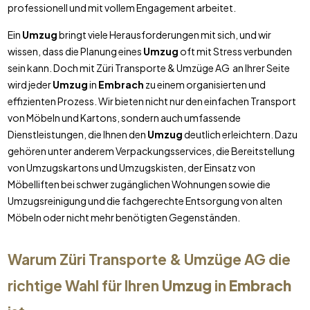
professionell und mit vollem Engagement arbeitet.
Ein
Umzug
bringt viele Herausforderungen mit sich, und wir
wissen, dass die Planung eines
Umzug
oft mit Stress verbunden
sein kann. Doch mit Züri Transporte & Umzüge AG an Ihrer Seite
wird jeder
Umzug
in
Embrach
zu einem organisierten und
effizienten Prozess. Wir bieten nicht nur den einfachen Transport
von Möbeln und Kartons, sondern auch umfassende
Dienstleistungen, die Ihnen den
Umzug
deutlich erleichtern. Dazu
gehören unter anderem Verpackungsservices, die Bereitstellung
von Umzugskartons und Umzugskisten, der Einsatz von
Möbelliften bei schwer zugänglichen Wohnungen sowie die
Umzugsreinigung und die fachgerechte Entsorgung von alten
Möbeln oder nicht mehr benötigten Gegenständen.
Warum Züri Transporte & Umzüge AG die
richtige Wahl für Ihren
Umzug
in
Embrach