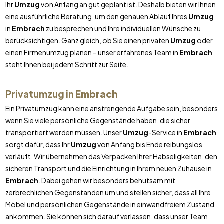
Ihr
Umzug
von Anfang an gut geplant ist. Deshalb bieten wir Ihnen
eine ausführliche Beratung, um den genauen Ablauf Ihres
Umzug
in
Embrach
zu besprechen und Ihre individuellen Wünsche zu
berücksichtigen. Ganz gleich, ob Sie einen privaten
Umzug
oder
einen Firmenumzug planen – unser erfahrenes Team in
Embrach
steht Ihnen bei jedem Schritt zur Seite.
Privatumzug in
Embrach
Ein Privatumzug kann eine anstrengende Aufgabe sein, besonders
wenn Sie viele persönliche Gegenstände haben, die sicher
transportiert werden müssen. Unser
Umzug
-Service in
Embrach
sorgt dafür, dass Ihr
Umzug
von Anfang bis Ende reibungslos
verläuft. Wir übernehmen das Verpacken Ihrer Habseligkeiten, den
sicheren Transport und die Einrichtung in Ihrem neuen Zuhause in
Embrach
. Dabei gehen wir besonders behutsam mit
zerbrechlichen Gegenständen um und stellen sicher, dass all Ihre
Möbel und persönlichen Gegenstände in einwandfreiem Zustand
ankommen. Sie können sich darauf verlassen, dass unser Team