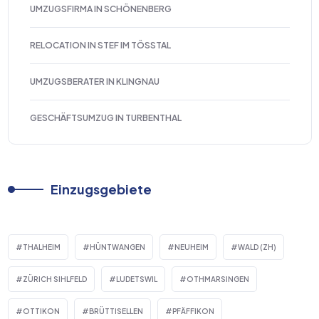
UMZUGSFIRMA IN SCHÖNENBERG
RELOCATION IN STEF IM TÖSSTAL
UMZUGSBERATER IN KLINGNAU
GESCHÄFTSUMZUG IN TURBENTHAL
Einzugsgebiete
THALHEIM
HÜNTWANGEN
NEUHEIM
WALD (ZH)
ZÜRICH SIHLFELD
LUDETSWIL
OTHMARSINGEN
OTTIKON
BRÜTTISELLEN
PFÄFFIKON