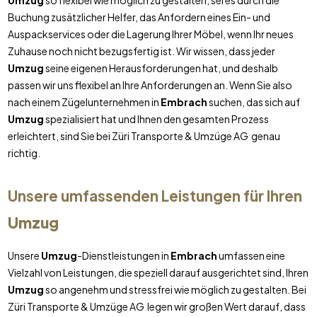
Umzug
so flexibel wie möglich zu gestalten, sei es durch die
Buchung zusätzlicher Helfer, das Anfordern eines Ein- und
Auspackservices oder die Lagerung Ihrer Möbel, wenn Ihr neues
Zuhause noch nicht bezugsfertig ist. Wir wissen, dass jeder
Umzug
seine eigenen Herausforderungen hat, und deshalb
passen wir uns flexibel an Ihre Anforderungen an. Wenn Sie also
nach einem Zügelunternehmen in
Embrach
suchen, das sich auf
Umzug
spezialisiert hat und Ihnen den gesamten Prozess
erleichtert, sind Sie bei Züri Transporte & Umzüge AG genau
richtig.
Unsere umfassenden Leistungen für Ihren
Umzug
Unsere
Umzug
-Dienstleistungen in
Embrach
umfassen eine
Vielzahl von Leistungen, die speziell darauf ausgerichtet sind, Ihren
Umzug
so angenehm und stressfrei wie möglich zu gestalten. Bei
Züri Transporte & Umzüge AG legen wir großen Wert darauf, dass