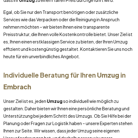
dass Ihr
Umzug
zu einem fairen Preis durchgeführt wird.
Egal, ob Sie nur den Transport benötigen oder zusätzliche
Services wie das Verpacken oder die Reinigung in Anspruch
nehmen möchten – wir bieten Ihnen eine transparente
Preisstruktur, die Ihnen volle Kostenkontrolle bietet. Unser Ziel ist
es, Ihnen einen erstklassigen Service zu bieten, der Ihren Umzug
effizient und kostengünstig gestaltet. Kontaktieren Sie uns noch
heute für ein unverbindliches Angebot.
Individuelle Beratung für Ihren
Umzug
in
Embrach
Unser Ziel ist es, jeden
Umzug
so individuell wie möglich zu
gestalten. Daher bieten wir Ihnen eine persönliche Beratung und
Unterstützung bei jedem Schritt des Umzugs. Ob Sie Hilfe bei der
Planung oder Fragen zur Logistik haben – unsere Experten stehen
Ihnen zur Seite. Wir wissen, dass jeder Umzug seine eigenen