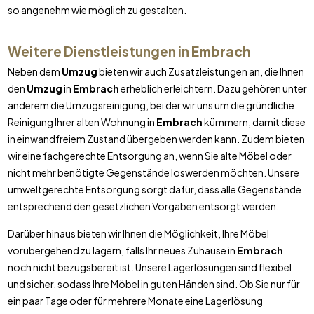
so angenehm wie möglich zu gestalten.
Weitere Dienstleistungen in
Embrach
Neben dem
Umzug
bieten wir auch Zusatzleistungen an, die Ihnen
den
Umzug
in
Embrach
erheblich erleichtern. Dazu gehören unter
anderem die Umzugsreinigung, bei der wir uns um die gründliche
Reinigung Ihrer alten Wohnung in
Embrach
kümmern, damit diese
in einwandfreiem Zustand übergeben werden kann. Zudem bieten
wir eine fachgerechte Entsorgung an, wenn Sie alte Möbel oder
nicht mehr benötigte Gegenstände loswerden möchten. Unsere
umweltgerechte Entsorgung sorgt dafür, dass alle Gegenstände
entsprechend den gesetzlichen Vorgaben entsorgt werden.
Darüber hinaus bieten wir Ihnen die Möglichkeit, Ihre Möbel
vorübergehend zu lagern, falls Ihr neues Zuhause in
Embrach
noch nicht bezugsbereit ist. Unsere Lagerlösungen sind flexibel
und sicher, sodass Ihre Möbel in guten Händen sind. Ob Sie nur für
ein paar Tage oder für mehrere Monate eine Lagerlösung