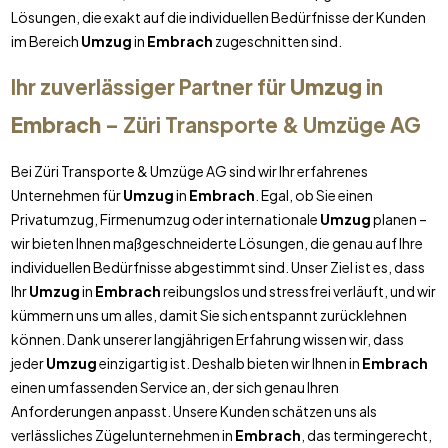
Lösungen, die exakt auf die individuellen Bedürfnisse der Kunden
im Bereich
Umzug
in
Embrach
zugeschnitten sind.
Ihr zuverlässiger Partner für
Umzug
in
Embrach
– Züri Transporte & Umzüge AG
Bei Züri Transporte & Umzüge AG sind wir Ihr erfahrenes
Unternehmen für
Umzug
in
Embrach
. Egal, ob Sie einen
Privatumzug, Firmenumzug oder internationale
Umzug
planen –
wir bieten Ihnen maßgeschneiderte Lösungen, die genau auf Ihre
individuellen Bedürfnisse abgestimmt sind. Unser Ziel ist es, dass
Ihr
Umzug
in
Embrach
reibungslos und stressfrei verläuft, und wir
kümmern uns um alles, damit Sie sich entspannt zurücklehnen
können. Dank unserer langjährigen Erfahrung wissen wir, dass
jeder
Umzug
einzigartig ist. Deshalb bieten wir Ihnen in
Embrach
einen umfassenden Service an, der sich genau Ihren
Anforderungen anpasst. Unsere Kunden schätzen uns als
verlässliches Zügelunternehmen in
Embrach
, das termingerecht,