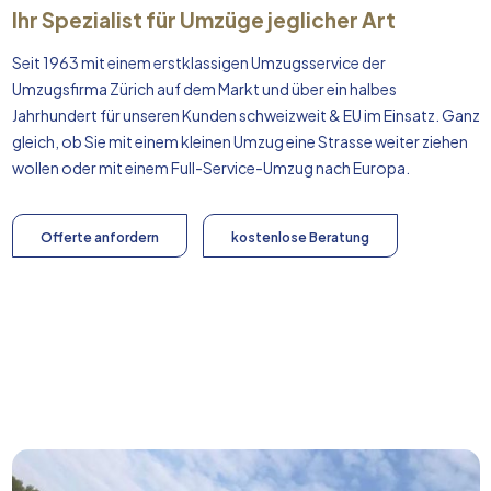
Ihr Spezialist für Umzüge jeglicher Art
Seit 1963 mit einem erstklassigen Umzugsservice der
Umzugsfirma Zürich auf dem Markt und über ein halbes
Jahrhundert für unseren Kunden schweizweit & EU im Einsatz. Ganz
gleich, ob Sie mit einem kleinen Umzug eine Strasse weiter ziehen
wollen oder mit einem Full-Service-Umzug nach
Europa
.
Offerte anfordern
kostenlose Beratung