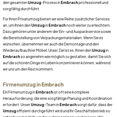
den gesamten
Umzug
-Prozess in
Embrach
professionell und
sorgfältig durchführt.
Für Ihren Privatumzug bieten wir eine Reihe zusätzlicher Services
an, um Ihnen den
Umzug
in
Embrach
noch weiter zu erleichtern.
Dazu gehören unter anderem der Ein- und Auspackservice sowie
die Bereitstellung von Verpackungsmaterialien. Wenn Sie es
wünschen, übernehmen wir auch die Demontage und den
Wiederaufbau Ihrer Möbel. Unser Ziel ist es, Ihnen den
Umzug
in
Embrach
so angenehm wie möglich zu gestalten, damit Sie sich
auf die schönen Dinge im Leben konzentrieren können, während
wir uns um den Rest kümmern.
Firmenumzug in
Embrach
Ein Firmenumzug in
Embrach
ist oft eine komplexe
Herausforderung, die eine sorgfältige Planung und Koordination
erfordert. Unser
Umzug
-Team in
Embrach
sorgt dafür, dass der
Umzug
effizient durchgeführt wird und Ihr Geschäftsbetrieb so