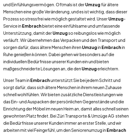
und Einfühlungsvermögen. Oftmals ist der
Umzug
für ältere
Menschen eine große Veränderung, und es ist wichtig, dass dieser
Prozess so stressfrei wie möglich gestaltet wird. Unser
Umzug
-
Service in
Embrach
bietet eine einfühlsame und umfassende
Unterstützung, damit der
Umzug
so reibungslos wie möglich
verläuft. Wir übernehmen das Verpacken und den Transport und
sorgen dafür, dass ältere Menschen ihren
Umzug
in
Embrach
in
Ruhe genießen können. Dabei gehen wir besonders auf die
individuellen Bedürfnisse unserer Kunden ein und bieten
maßgeschneiderte Lösungen an, die den
Umzug
erleichtern.
Unser Team in
Embrach
unterstützt Sie bei jedem Schritt und
sorgt dafür, dass sich ältere Menschen in ihrem neuen Zuhause
schnell wohlfühlen. Wir bieten zusätzliche Dienstleistungen wie
das Ein- und Auspacken der persönlichen Gegenstände und die
Einrichtung der Möbel im neuen Heim an, damit alles schnell seinen
gewohnten Platz findet. Bei Züri Transporte & Umzüge AG stehen
die Bedürfnisse unserer Kunden immer an erster Stelle, und wir
arbeiten mit viel Feingefühl, um den Seniorenumzug in
Embrach