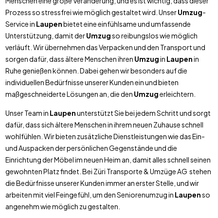
Menschen eine große Veränderung, und es ist wichtig, dass dieser
Prozess so stressfrei wie möglich gestaltet wird. Unser
Umzug
-
Service in
Laupen
bietet eine einfühlsame und umfassende
Unterstützung, damit der
Umzug
so reibungslos wie möglich
verläuft. Wir übernehmen das Verpacken und den Transport und
sorgen dafür, dass ältere Menschen ihren
Umzug
in
Laupen
in
Ruhe genießen können. Dabei gehen wir besonders auf die
individuellen Bedürfnisse unserer Kunden ein und bieten
maßgeschneiderte Lösungen an, die den
Umzug
erleichtern.
Unser Team in
Laupen
unterstützt Sie bei jedem Schritt und sorgt
dafür, dass sich ältere Menschen in ihrem neuen Zuhause schnell
wohlfühlen. Wir bieten zusätzliche Dienstleistungen wie das Ein-
und Auspacken der persönlichen Gegenstände und die
Einrichtung der Möbel im neuen Heim an, damit alles schnell seinen
gewohnten Platz findet. Bei Züri Transporte & Umzüge AG stehen
die Bedürfnisse unserer Kunden immer an erster Stelle, und wir
arbeiten mit viel Feingefühl, um den Seniorenumzug in
Laupen
so
angenehm wie möglich zu gestalten.