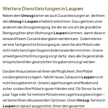
Weitere Dienstleistungen in
Laupen
Neben dem
Umzug
bieten wir auch Zusatzleistungen an, die Ihnen
den
Umzug
in
Laupen
erheblich erleichtern. Dazu gehören unter
anderem die Umzugsreinigung, bei der wir uns um die gründliche
Reinigung Ihrer alten Wohnung in
Laupen
kümmern, damit diese in
einwandfreiem Zustand übergeben werden kann. Zudem bieten
wir eine fachgerechte Entsorgung an, wenn Sie alte Möbel oder
nicht mehr benötigte Gegenstände loswerden möchten. Unsere
umweltgerechte Entsorgung sorgt dafür, dass alle Gegenstände
entsprechend den gesetzlichen Vorgaben entsorgt werden.
Darüber hinaus bieten wir Ihnen die Möglichkeit, Ihre Möbel
vorübergehend zu lagern, falls Ihr neues Zuhause in
Laupen
noch
nicht bezugsbereit ist. Unsere Lagerlösungen sind flexibel und
sicher, sodass Ihre Möbel in guten Händen sind. Ob Sie nur für ein
paar Tage oder für mehrere Monate eine Lagerlösung benötigen –
wir bieten Ihnen die passenden Optionen. Unser
Umzug
-Service in
Laupen
ist darauf ausgerichtet, Ihnen den gesamten