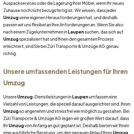
Auspackservices oder die Lagerung Ihrer Möbel, wenn Ihr neues
Zuhause noch nicht bezugsfertig ist. Wir wissen, dass jeder
Umzug
seine eigenen Herausforderungen hat, und deshalb
passen wir uns flexibel an Ihre Anforderungen an. Wenn Sie also
nach einem Zügelunternehmen in
Laupen
suchen, das sich auf
Umzug
spezialisiert hat und Ihnen den gesamten Prozess
erleichtert, sind Sie bei Züri Transporte & Umzüge AG genau
richtig.
Unsere umfassenden Leistungen für Ihren
Umzug
Unsere
Umzug
-Dienstleistungen in
Laupen
umfassen eine
Vielzahl von Leistungen, die speziell darauf ausgerichtet sind, Ihren
Umzug
so angenehm und stressfrei wie möglich zu gestalten. Bei
Züri Transporte & Umzüge AG legen wir großen Wert darauf, dass
Ihr
Umzug
von Anfang an gut geplant ist. Deshalb bieten wir Ihnen
eine ausführliche Beratung, um den genauen Ablauf Ihres
Umzug