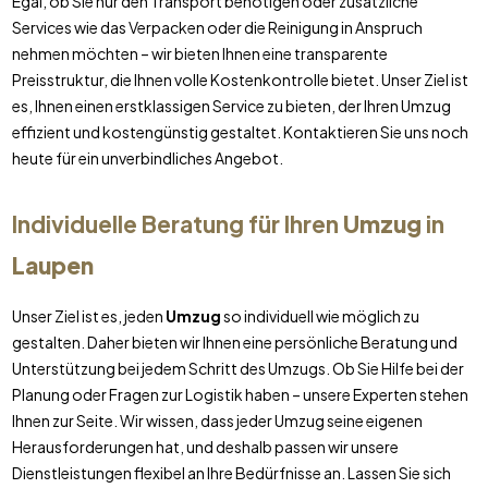
Egal, ob Sie nur den Transport benötigen oder zusätzliche
Services wie das Verpacken oder die Reinigung in Anspruch
nehmen möchten – wir bieten Ihnen eine transparente
Preisstruktur, die Ihnen volle Kostenkontrolle bietet. Unser Ziel ist
es, Ihnen einen erstklassigen Service zu bieten, der Ihren Umzug
effizient und kostengünstig gestaltet. Kontaktieren Sie uns noch
heute für ein unverbindliches Angebot.
Individuelle Beratung für Ihren
Umzug
in
Laupen
Unser Ziel ist es, jeden
Umzug
so individuell wie möglich zu
gestalten. Daher bieten wir Ihnen eine persönliche Beratung und
Unterstützung bei jedem Schritt des Umzugs. Ob Sie Hilfe bei der
Planung oder Fragen zur Logistik haben – unsere Experten stehen
Ihnen zur Seite. Wir wissen, dass jeder Umzug seine eigenen
Herausforderungen hat, und deshalb passen wir unsere
Dienstleistungen flexibel an Ihre Bedürfnisse an. Lassen Sie sich