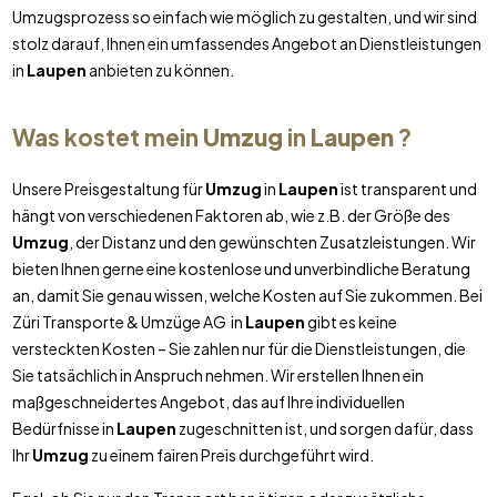
Umzugsprozess so einfach wie möglich zu gestalten, und wir sind
stolz darauf, Ihnen ein umfassendes Angebot an Dienstleistungen
in
Laupen
anbieten zu können.
Was kostet mein
Umzug
in
Laupen
?
Unsere Preisgestaltung für
Umzug
in
Laupen
ist transparent und
hängt von verschiedenen Faktoren ab, wie z.B. der Größe des
Umzug
, der Distanz und den gewünschten Zusatzleistungen. Wir
bieten Ihnen gerne eine kostenlose und unverbindliche Beratung
an, damit Sie genau wissen, welche Kosten auf Sie zukommen. Bei
Züri Transporte & Umzüge AG in
Laupen
gibt es keine
versteckten Kosten – Sie zahlen nur für die Dienstleistungen, die
Sie tatsächlich in Anspruch nehmen. Wir erstellen Ihnen ein
maßgeschneidertes Angebot, das auf Ihre individuellen
Bedürfnisse in
Laupen
zugeschnitten ist, und sorgen dafür, dass
Ihr
Umzug
zu einem fairen Preis durchgeführt wird.