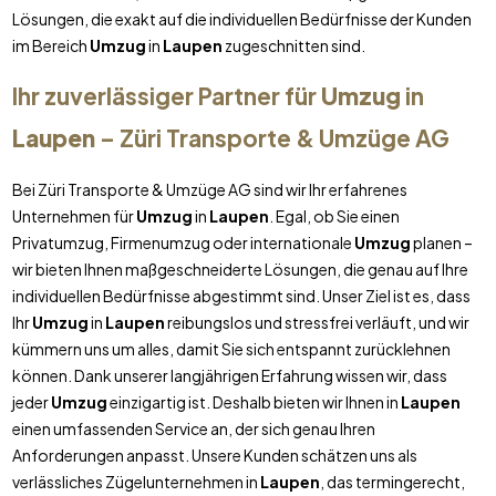
Lösungen, die exakt auf die individuellen Bedürfnisse der Kunden
im Bereich
Umzug
in
Laupen
zugeschnitten sind.
Ihr zuverlässiger Partner für
Umzug
in
Laupen
– Züri Transporte & Umzüge AG
Bei Züri Transporte & Umzüge AG sind wir Ihr erfahrenes
Unternehmen für
Umzug
in
Laupen
. Egal, ob Sie einen
Privatumzug, Firmenumzug oder internationale
Umzug
planen –
wir bieten Ihnen maßgeschneiderte Lösungen, die genau auf Ihre
individuellen Bedürfnisse abgestimmt sind. Unser Ziel ist es, dass
Ihr
Umzug
in
Laupen
reibungslos und stressfrei verläuft, und wir
kümmern uns um alles, damit Sie sich entspannt zurücklehnen
können. Dank unserer langjährigen Erfahrung wissen wir, dass
jeder
Umzug
einzigartig ist. Deshalb bieten wir Ihnen in
Laupen
einen umfassenden Service an, der sich genau Ihren
Anforderungen anpasst. Unsere Kunden schätzen uns als
verlässliches Zügelunternehmen in
Laupen
, das termingerecht,