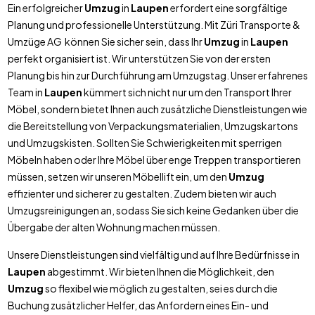
Ein erfolgreicher
Umzug
in
Laupen
erfordert eine sorgfältige
Planung und professionelle Unterstützung. Mit Züri Transporte &
Umzüge AG können Sie sicher sein, dass Ihr
Umzug
in
Laupen
perfekt organisiert ist. Wir unterstützen Sie von der ersten
Planung bis hin zur Durchführung am Umzugstag. Unser erfahrenes
Team in
Laupen
kümmert sich nicht nur um den Transport Ihrer
Möbel, sondern bietet Ihnen auch zusätzliche Dienstleistungen wie
die Bereitstellung von Verpackungsmaterialien, Umzugskartons
und Umzugskisten. Sollten Sie Schwierigkeiten mit sperrigen
Möbeln haben oder Ihre Möbel über enge Treppen transportieren
müssen, setzen wir unseren Möbellift ein, um den
Umzug
effizienter und sicherer zu gestalten. Zudem bieten wir auch
Umzugsreinigungen an, sodass Sie sich keine Gedanken über die
Übergabe der alten Wohnung machen müssen.
Unsere Dienstleistungen sind vielfältig und auf Ihre Bedürfnisse in
Laupen
abgestimmt. Wir bieten Ihnen die Möglichkeit, den
Umzug
so flexibel wie möglich zu gestalten, sei es durch die
Buchung zusätzlicher Helfer, das Anfordern eines Ein- und