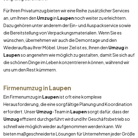
Für Ihren Privatumzug bieten wir eine Reihe zusätzlicher Services
an, um Ihnen den
Umzug
in
Laupen
noch weiter zu erleichtern.
Dazu gehören unter anderem der Ein- und Auspackservice sowie
die Bereitstellung von Verpackungsmaterialien. Wenn Sie es
wünschen, übernehmen wir auch die Demontage und den
Wiederaufbau Ihrer Möbel. Unser Ziel ist es, Ihnen den
Umzug
in
Laupen
so angenehm wie möglich zu gestalten, damit Sie sich auf
die schönen Dinge im Leben konzentrieren können, während wir
uns um den Rest kümmern.
Firmenumzug in
Laupen
Ein Firmenumzug in
Laupen
ist oft eine komplexe
Herausforderung, die eine sorgfältige Planung und Koordination
erfordert. Unser
Umzug
-Team in
Laupen
sorgt dafür, dass der
Umzug
effizient durchgeführt wird und Ihr Geschäftsbetrieb so
schnell wie möglich wieder aufgenommen werden kann. Wir
bieten maßgeschneiderte Lösungen für Unternehmen jeder Größe