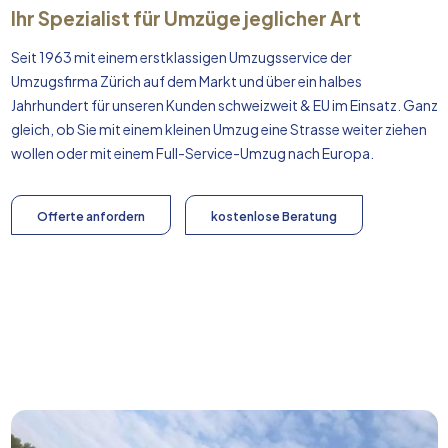
Ihr Spezialist für Umzüge jeglicher Art
Seit 1963 mit einem erstklassigen Umzugsservice der
Umzugsfirma Zürich auf dem Markt und über ein halbes
Jahrhundert für unseren Kunden schweizweit & EU im Einsatz. Ganz
gleich, ob Sie mit einem kleinen Umzug eine Strasse weiter ziehen
wollen oder mit einem Full-Service-Umzug nach
Europa
.
Offerte anfordern
kostenlose Beratung