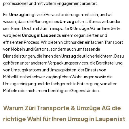
professionell und mit vollem Engagement arbeitet.
Ein
Umzug
bringt viele Herausforderungen mit sich, und wir
wissen, dass die Planung eines
Umzug
oft mit Stress verbunden
sein kann. Doch mit Züri Transporte & Umzüge AG an Ihrer Seite
wird jeder
Umzug
in
Laupen
zu einem organisierten und
effizienten Prozess. Wir bieten nicht nur den einfachen Transport
von Möbeln und Kartons, sondern auch umfassende
Dienstleistungen, die Ihnen den
Umzug
deutlich erleichtern. Dazu
gehören unter anderem Verpackungsservices, die Bereitstellung
von Umzugskartons und Umzugskisten, der Einsatz von
Möbelliften bei schwer zugänglichen Wohnungen sowie die
Umzugsreinigung und die fachgerechte Entsorgung von alten
Möbeln oder nicht mehr benötigten Gegenständen.
Warum Züri Transporte & Umzüge AG die
richtige Wahl für Ihren
Umzug
in
Laupen
ist