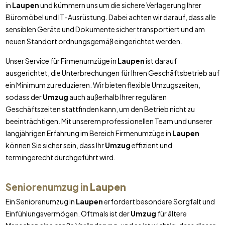
in
Laupen
und kümmern uns um die sichere Verlagerung Ihrer
Büromöbel und IT-Ausrüstung. Dabei achten wir darauf, dass alle
sensiblen Geräte und Dokumente sicher transportiert und am
neuen Standort ordnungsgemäß eingerichtet werden.
Unser Service für Firmenumzüge in
Laupen
ist darauf
ausgerichtet, die Unterbrechungen für Ihren Geschäftsbetrieb auf
ein Minimum zu reduzieren. Wir bieten flexible Umzugszeiten,
sodass der
Umzug
auch außerhalb Ihrer regulären
Geschäftszeiten stattfinden kann, um den Betrieb nicht zu
beeinträchtigen. Mit unserem professionellen Team und unserer
langjährigen Erfahrung im Bereich Firmenumzüge in
Laupen
können Sie sicher sein, dass Ihr
Umzug
effizient und
termingerecht durchgeführt wird.
Seniorenumzug in
Laupen
Ein Seniorenumzug in
Laupen
erfordert besondere Sorgfalt und
Einfühlungsvermögen. Oftmals ist der
Umzug
für ältere