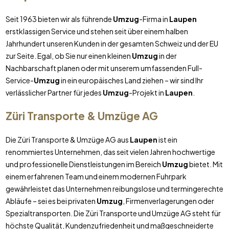
Seit 1963 bieten wir als führende
Umzug
-Firma in
Laupen
erstklassigen Service und stehen seit über einem halben
Jahrhundert unseren Kunden in der gesamten Schweiz und der EU
zur Seite. Egal, ob Sie nur einen kleinen
Umzug
in der
Nachbarschaft planen oder mit unserem umfassenden Full-
Service-
Umzug
in ein europäisches Land ziehen – wir sind Ihr
verlässlicher Partner für jedes
Umzug
-Projekt in
Laupen
.
Züri Transporte & Umzüge AG
Die Züri Transporte & Umzüge AG aus
Laupen
ist ein
renommiertes Unternehmen, das seit vielen Jahren hochwertige
und professionelle Dienstleistungen im Bereich
Umzug
bietet. Mit
einem erfahrenen Team und einem modernen Fuhrpark
gewährleistet das Unternehmen reibungslose und termingerechte
Abläufe – sei es bei privaten
Umzug
, Firmenverlagerungen oder
Spezialtransporten. Die Züri Transporte und Umzüge AG steht für
höchste Qualität, Kundenzufriedenheit und maßgeschneiderte