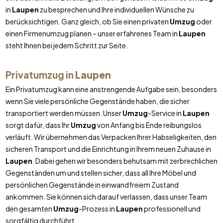
in
Laupen
zu besprechen und Ihre individuellen Wünsche zu
berücksichtigen. Ganz gleich, ob Sie einen privaten
Umzug
oder
einen Firmenumzug planen – unser erfahrenes Team in
Laupen
steht Ihnen bei jedem Schritt zur Seite.
Privatumzug in
Laupen
Ein Privatumzug kann eine anstrengende Aufgabe sein, besonders
wenn Sie viele persönliche Gegenstände haben, die sicher
transportiert werden müssen. Unser
Umzug
-Service in
Laupen
sorgt dafür, dass Ihr
Umzug
von Anfang bis Ende reibungslos
verläuft. Wir übernehmen das Verpacken Ihrer Habseligkeiten, den
sicheren Transport und die Einrichtung in Ihrem neuen Zuhause in
Laupen
. Dabei gehen wir besonders behutsam mit zerbrechlichen
Gegenständen um und stellen sicher, dass all Ihre Möbel und
persönlichen Gegenstände in einwandfreiem Zustand
ankommen. Sie können sich darauf verlassen, dass unser Team
den gesamten
Umzug
-Prozess in
Laupen
professionell und
sorgfältig durchführt.