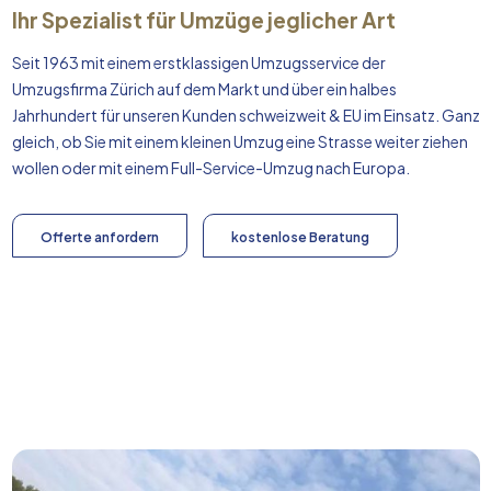
Ihr Spezialist für Umzüge jeglicher Art
Seit 1963 mit einem erstklassigen Umzugsservice der
Umzugsfirma Zürich auf dem Markt und über ein halbes
Jahrhundert für unseren Kunden schweizweit & EU im Einsatz. Ganz
gleich, ob Sie mit einem kleinen Umzug eine Strasse weiter ziehen
wollen oder mit einem Full-Service-Umzug nach
Europa
.
Offerte anfordern
kostenlose Beratung