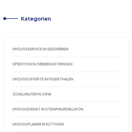
Kategorien
UMZUGSSERVICE IN SEEGRÄBEN
SPEDITION IN OBERENGSTRINGEN
UMZUGSOFFERTE IN FEUERTHALEN
ZÜGELHELFER IN JONA
UMZUGSDIENST IN STEINMAURDÄLLIKON
UMZUGSPLANER IN KÜTTIGEN