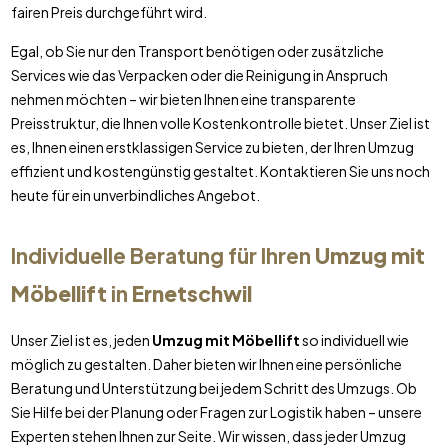
fairen Preis durchgeführt wird.
Egal, ob Sie nur den Transport benötigen oder zusätzliche
Services wie das Verpacken oder die Reinigung in Anspruch
nehmen möchten – wir bieten Ihnen eine transparente
Preisstruktur, die Ihnen volle Kostenkontrolle bietet. Unser Ziel ist
es, Ihnen einen erstklassigen Service zu bieten, der Ihren Umzug
effizient und kostengünstig gestaltet. Kontaktieren Sie uns noch
heute für ein unverbindliches Angebot.
Individuelle Beratung für Ihren
Umzug mit
Möbellift
in
Ernetschwil
Unser Ziel ist es, jeden
Umzug mit Möbellift
so individuell wie
möglich zu gestalten. Daher bieten wir Ihnen eine persönliche
Beratung und Unterstützung bei jedem Schritt des Umzugs. Ob
Sie Hilfe bei der Planung oder Fragen zur Logistik haben – unsere
Experten stehen Ihnen zur Seite. Wir wissen, dass jeder Umzug