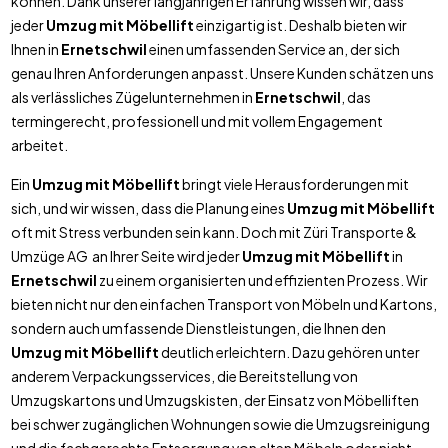
können. Dank unserer langjährigen Erfahrung wissen wir, dass
jeder
Umzug mit Möbellift
einzigartig ist. Deshalb bieten wir
Ihnen in
Ernetschwil
einen umfassenden Service an, der sich
genau Ihren Anforderungen anpasst. Unsere Kunden schätzen uns
als verlässliches Zügelunternehmen in
Ernetschwil
, das
termingerecht, professionell und mit vollem Engagement
arbeitet.
Ein
Umzug mit Möbellift
bringt viele Herausforderungen mit
sich, und wir wissen, dass die Planung eines
Umzug mit Möbellift
oft mit Stress verbunden sein kann. Doch mit Züri Transporte &
Umzüge AG an Ihrer Seite wird jeder
Umzug mit Möbellift
in
Ernetschwil
zu einem organisierten und effizienten Prozess. Wir
bieten nicht nur den einfachen Transport von Möbeln und Kartons,
sondern auch umfassende Dienstleistungen, die Ihnen den
Umzug mit Möbellift
deutlich erleichtern. Dazu gehören unter
anderem Verpackungsservices, die Bereitstellung von
Umzugskartons und Umzugskisten, der Einsatz von Möbelliften
bei schwer zugänglichen Wohnungen sowie die Umzugsreinigung