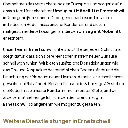
übernehmen das Verpacken und den Transport und sorgen dafür,
dass ältere Menschen ihren
Umzug mit Möbellift
in
Ernetschwil
in Ruhe genießen können. Dabei gehen wir besonders auf die
individuellen Bedürfnisse unserer Kunden ein und bieten
maßgeschneiderte Lösungen an, die den
Umzug mit Möbellift
erleichtern.
Unser Team in
Ernetschwil
unterstützt Sie bei jedem Schritt und
sorgt dafür, dass sich ältere Menschen in ihrem neuen Zuhause
schnell wohlfühlen. Wir bieten zusätzliche Dienstleistungen wie
das Ein- und Auspacken der persönlichen Gegenstände und die
Einrichtung der Möbel im neuen Heim an, damit alles schnell seinen
gewohnten Platz findet. Bei Züri Transporte & Umzüge AG stehen
die Bedürfnisse unserer Kunden immer an erster Stelle, und wir
arbeiten mit viel Feingefühl, um den Seniorenumzug in
Ernetschwil
so angenehm wie möglich zu gestalten.
Weitere Dienstleistungen in
Ernetschwil