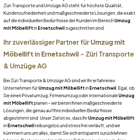
Züri Transporte und Umzüge AG steht für höchste Qualität,
Kundenzufriedenheit und maßgeschneiderte Lösungen, die exakt
auf die individuellen Bedürfnisse der Kunden im Bereich
Umzug
mit Möbellift
in
Ernetschwil
zugeschnitten sind.
Ihr zuverlässiger Partner für
Umzug mit
Möbellift
in
Ernetschwil
– Züri Transporte
& Umzüge AG
Bei Züri Transporte & Umzüge AG sind wir Ihr erfahrenes
Unternehmen für
Umzug mit Möbellift
in
Ernetschwil
. Egal, ob
Sie einen Privatumzug, Firmenumzug oder internationale
Umzug
mit Möbellift
planen – wir bieten Ihnen maßgeschneiderte
Lösungen, die genau auf Ihre individuellen Bedürfnisse
abgestimmt sind. Unser Ziel ist es, dass Ihr
Umzug mit Möbellift
in
Ernetschwil
reibungslos und stressfrei verläuft, und wir
kümmern uns um alles, damit Sie sich entspannt zurücklehnen