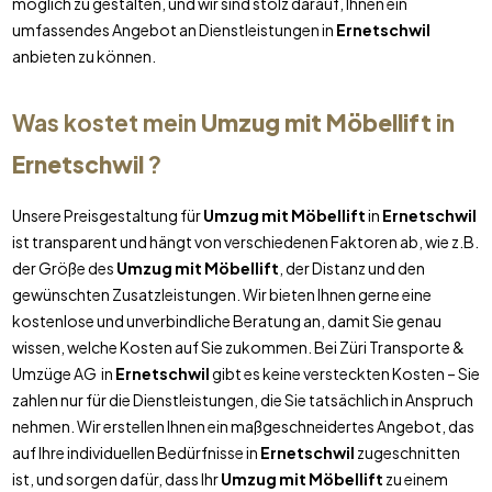
möglich zu gestalten, und wir sind stolz darauf, Ihnen ein
umfassendes Angebot an Dienstleistungen in
Ernetschwil
anbieten zu können.
Was kostet mein
Umzug mit Möbellift
in
Ernetschwil
?
Unsere Preisgestaltung für
Umzug mit Möbellift
in
Ernetschwil
ist transparent und hängt von verschiedenen Faktoren ab, wie z.B.
der Größe des
Umzug mit Möbellift
, der Distanz und den
gewünschten Zusatzleistungen. Wir bieten Ihnen gerne eine
kostenlose und unverbindliche Beratung an, damit Sie genau
wissen, welche Kosten auf Sie zukommen. Bei Züri Transporte &
Umzüge AG in
Ernetschwil
gibt es keine versteckten Kosten – Sie
zahlen nur für die Dienstleistungen, die Sie tatsächlich in Anspruch
nehmen. Wir erstellen Ihnen ein maßgeschneidertes Angebot, das
auf Ihre individuellen Bedürfnisse in
Ernetschwil
zugeschnitten
ist, und sorgen dafür, dass Ihr
Umzug mit Möbellift
zu einem