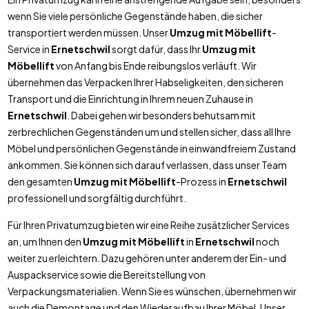
wenn Sie viele persönliche Gegenstände haben, die sicher
transportiert werden müssen. Unser
Umzug mit Möbellift
-
Service in
Ernetschwil
sorgt dafür, dass Ihr
Umzug mit
Möbellift
von Anfang bis Ende reibungslos verläuft. Wir
übernehmen das Verpacken Ihrer Habseligkeiten, den sicheren
Transport und die Einrichtung in Ihrem neuen Zuhause in
Ernetschwil
. Dabei gehen wir besonders behutsam mit
zerbrechlichen Gegenständen um und stellen sicher, dass all Ihre
Möbel und persönlichen Gegenstände in einwandfreiem Zustand
ankommen. Sie können sich darauf verlassen, dass unser Team
den gesamten
Umzug mit Möbellift
-Prozess in
Ernetschwil
professionell und sorgfältig durchführt.
Für Ihren Privatumzug bieten wir eine Reihe zusätzlicher Services
an, um Ihnen den
Umzug mit Möbellift
in
Ernetschwil
noch
weiter zu erleichtern. Dazu gehören unter anderem der Ein- und
Auspackservice sowie die Bereitstellung von
Verpackungsmaterialien. Wenn Sie es wünschen, übernehmen wir
auch die Demontage und den Wiederaufbau Ihrer Möbel. Unser