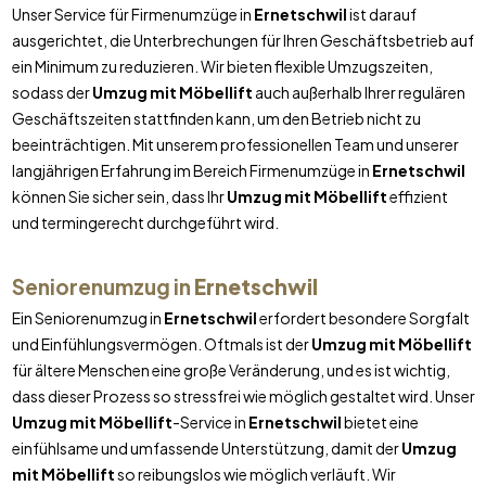
Unser Service für Firmenumzüge in
Ernetschwil
ist darauf
ausgerichtet, die Unterbrechungen für Ihren Geschäftsbetrieb auf
ein Minimum zu reduzieren. Wir bieten flexible Umzugszeiten,
sodass der
Umzug mit Möbellift
auch außerhalb Ihrer regulären
Geschäftszeiten stattfinden kann, um den Betrieb nicht zu
beeinträchtigen. Mit unserem professionellen Team und unserer
langjährigen Erfahrung im Bereich Firmenumzüge in
Ernetschwil
können Sie sicher sein, dass Ihr
Umzug mit Möbellift
effizient
und termingerecht durchgeführt wird.
Seniorenumzug in
Ernetschwil
Ein Seniorenumzug in
Ernetschwil
erfordert besondere Sorgfalt
und Einfühlungsvermögen. Oftmals ist der
Umzug mit Möbellift
für ältere Menschen eine große Veränderung, und es ist wichtig,
dass dieser Prozess so stressfrei wie möglich gestaltet wird. Unser
Umzug mit Möbellift
-Service in
Ernetschwil
bietet eine
einfühlsame und umfassende Unterstützung, damit der
Umzug
mit Möbellift
so reibungslos wie möglich verläuft. Wir