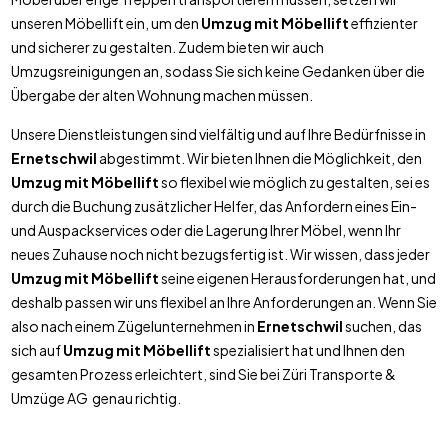
unseren Möbellift ein, um den
Umzug mit Möbellift
effizienter
und sicherer zu gestalten. Zudem bieten wir auch
Umzugsreinigungen an, sodass Sie sich keine Gedanken über die
Übergabe der alten Wohnung machen müssen.
Unsere Dienstleistungen sind vielfältig und auf Ihre Bedürfnisse in
Ernetschwil
abgestimmt. Wir bieten Ihnen die Möglichkeit, den
Umzug mit Möbellift
so flexibel wie möglich zu gestalten, sei es
durch die Buchung zusätzlicher Helfer, das Anfordern eines Ein-
und Auspackservices oder die Lagerung Ihrer Möbel, wenn Ihr
neues Zuhause noch nicht bezugsfertig ist. Wir wissen, dass jeder
Umzug mit Möbellift
seine eigenen Herausforderungen hat, und
deshalb passen wir uns flexibel an Ihre Anforderungen an. Wenn Sie
also nach einem Zügelunternehmen in
Ernetschwil
suchen, das
sich auf
Umzug mit Möbellift
spezialisiert hat und Ihnen den
gesamten Prozess erleichtert, sind Sie bei Züri Transporte &
Umzüge AG genau richtig.