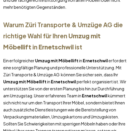
und die fachgerechte Entsorgung von alten Möbeln oder nicht
mehr benötigten Gegenständen.
Warum Züri Transporte & Umzüge AG die
richtige Wahl für Ihren
Umzug mit
Möbellift
in
Ernetschwil
ist
Ein erfolgreicher
Umzug mit Möbellift
in
Ernetschwil
erfordert
eine sorgfältige Planung und professionelle Unterstützung. Mit
Züri Transporte & Umzüge AG können Sie sicher sein, dass Ihr
Umzug mit Möbellift
in
Ernetschwil
perfekt organisiert ist. Wir
unterstützen Sie von der ersten Planung bis hin zur Durchführung
am Umzugstag. Unser erfahrenes Team in
Ernetschwil
kümmert
sich nicht nur um den Transport Ihrer Möbel, sondern bietet Ihnen
auch zusätzliche Dienstleistungen wie die Bereitstellung von
Verpackungsmaterialien, Umzugskartons und Umzugskisten.
Sollten Sie Schwierigkeiten mit sperrigen Möbeln haben oder Ihre
Möbel über enge Treppen transportieren müssen, setzen wir