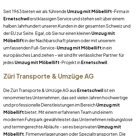
Seit 1963 bieten wir als führende
Umzug mit Möbellift
-Firma in
Ernetschwil
erstklassigen Service und stehen seit über einem
halben Jahrhundert unseren Kunden in der gesamten Schweiz und
der EU zur Seite. Egal, ob Sie nur einen kleinen
Umzug mit
Möbellift
in der Nachbarschaft planen oder mit unserem
umfassenden Full-Service-
Umzug mit Möbellift
in ein
europäisches Land ziehen – wir sind Ihr verlässlicher Partner für
jedes
Umzug mit Möbellift
-Projekt in
Ernetschwil
.
Züri Transporte & Umzüge AG
Die Züri Transporte & Umzüge AG aus
Ernetschwil
ist ein
renommiertes Unternehmen, das seit vielen Jahren hochwertige
und professionelle Dienstleistungen im Bereich
Umzug mit
Möbellift
bietet. Mit einem erfahrenen Team und einem
modernen Fuhrpark gewährleistet das Unternehmen reibungslose
und termingerechte Abläufe – sei es bei privaten
Umzug mit
Möbellift
, Firmenverlagerungen oder Spezialtransporten. Die