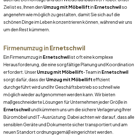
Ziel ist es, Ihnen den
Umzug mit Möbellift
in
Ernetschwil
so
angenehm wie möglich zu gestalten, damit Sie sich auf die
schönen Dinge im Leben konzentrieren können, während wir uns
um den Rest kümmern.
Firmenumzug in
Ernetschwil
Ein Firmenumzug in
Ernetschwil
ist oft eine komplexe
Herausforderung, die eine sorgfältige Planung und Koordination
erfordert. Unser
Umzug mit Möbellift
-Team in
Ernetschwil
sorgt dafür, dass der
Umzug mit Möbellift
effizient
durchgeführt wird und Ihr Geschäftsbetrieb so schnell wie
möglich wieder aufgenommen werden kann. Wir bieten
maßgeschneiderte Lösungen für Unternehmen jeder Größe in
Ernetschwil
und kümmern uns um die sichere Verlagerung Ihrer
Büromöbel und IT-Ausrüstung. Dabei achten wir darauf, dass alle
sensiblen Geräte und Dokumente sicher transportiert und am
neuen Standort ordnungsgemäß eingerichtet werden.