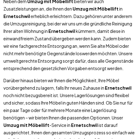
Neben dem
Umzug mit Möbellift
bieten wir auch
Zusatzleistungen an, die Ihnen den
Umzug mit Möbellift
in
Ernetschwil
erheblich erleichtern. Dazu gehören unter anderem
die Umzugsreinigung, bei der wir uns um die gründliche Reinigung
Ihrer alten Wohnung in
Ernetschwil
kümmern, damit diese in
einwandfreiem Zustand übergeben werden kann. Zudem bieten
wir eine fachgerechte Entsorgung an, wenn Sie alte Möbel oder
nicht mehr benötigte Gegenstände loswerden möchten. Unsere
umweltgerechte Entsorgung sorgt dafür, dass alle Gegenstände
entsprechend den gesetzlichen Vorgaben entsorgt werden.
Darüber hinaus bieten wir Ihnen die Möglichkeit, Ihre Möbel
vorübergehend zu lagern, falls Ihr neues Zuhause in
Ernetschwil
noch nicht bezugsbereit ist. Unsere Lagerlösungen sind flexibel
und sicher, sodass Ihre Möbel in guten Händen sind. Ob Sie nur für
ein paar Tage oder für mehrere Monate eine Lagerlösung
benötigen – wir bieten Ihnen die passenden Optionen. Unser
Umzug mit Möbellift
-Service in
Ernetschwil
ist darauf
ausgerichtet, Ihnen den gesamten Umzugsprozess so einfach wie