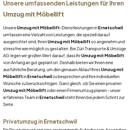
Unsere umfassenden Leistungen für Ihren
Umzug mit Möbellift
Unsere
Umzug mit Möbellift
-Dienstleistungen in
Ernetschwil
umfassen eine Vielzahl von Leistungen, die speziell darauf
ausgerichtet sind, Ihren
Umzug mit Möbellift
so angenehm und
stressfrei wie möglich zu gestalten. Bei Züri Transporte & Umzüge
AG legen wir großen Wert darauf, dass Ihr
Umzug mit Möbellift
von Anfang an gut geplant ist. Deshalb bieten wir Ihnen eine
ausführliche Beratung, um den genauen Ablauf Ihres
Umzug mit
Möbellift
in
Ernetschwil
zu besprechen und Ihre individuellen
Wünsche zu berücksichtigen. Ganz gleich, ob Sie einen privaten
Umzug mit Möbellift
oder einen Firmenumzug planen – unser
erfahrenes Team in
Ernetschwil
steht Ihnen bei jedem Schritt zur
Seite.
Privatumzug in
Ernetschwil
Ein Privatumzug kann eine anstrengende Aufgabe sein, besonders