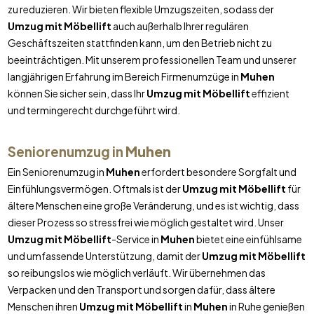
zu reduzieren. Wir bieten flexible Umzugszeiten, sodass der
Umzug mit Möbellift
auch außerhalb Ihrer regulären
Geschäftszeiten stattfinden kann, um den Betrieb nicht zu
beeinträchtigen. Mit unserem professionellen Team und unserer
langjährigen Erfahrung im Bereich Firmenumzüge in
Muhen
können Sie sicher sein, dass Ihr
Umzug mit Möbellift
effizient
und termingerecht durchgeführt wird.
Seniorenumzug in
Muhen
Ein Seniorenumzug in
Muhen
erfordert besondere Sorgfalt und
Einfühlungsvermögen. Oftmals ist der
Umzug mit Möbellift
für
ältere Menschen eine große Veränderung, und es ist wichtig, dass
dieser Prozess so stressfrei wie möglich gestaltet wird. Unser
Umzug mit Möbellift
-Service in
Muhen
bietet eine einfühlsame
und umfassende Unterstützung, damit der
Umzug mit Möbellift
so reibungslos wie möglich verläuft. Wir übernehmen das
Verpacken und den Transport und sorgen dafür, dass ältere
Menschen ihren
Umzug mit Möbellift
in
Muhen
in Ruhe genießen