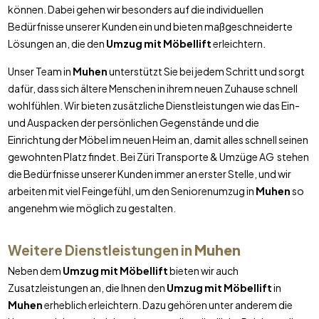
können. Dabei gehen wir besonders auf die individuellen
Bedürfnisse unserer Kunden ein und bieten maßgeschneiderte
Lösungen an, die den
Umzug mit Möbellift
erleichtern.
Unser Team in
Muhen
unterstützt Sie bei jedem Schritt und sorgt
dafür, dass sich ältere Menschen in ihrem neuen Zuhause schnell
wohlfühlen. Wir bieten zusätzliche Dienstleistungen wie das Ein-
und Auspacken der persönlichen Gegenstände und die
Einrichtung der Möbel im neuen Heim an, damit alles schnell seinen
gewohnten Platz findet. Bei Züri Transporte & Umzüge AG stehen
die Bedürfnisse unserer Kunden immer an erster Stelle, und wir
arbeiten mit viel Feingefühl, um den Seniorenumzug in
Muhen
so
angenehm wie möglich zu gestalten.
Weitere Dienstleistungen in
Muhen
Neben dem
Umzug mit Möbellift
bieten wir auch
Zusatzleistungen an, die Ihnen den
Umzug mit Möbellift
in
Muhen
erheblich erleichtern. Dazu gehören unter anderem die