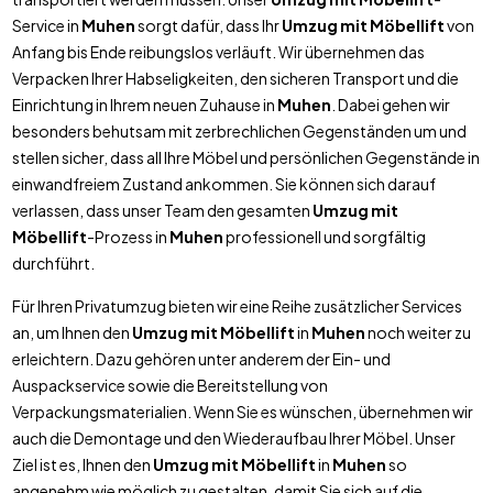
Service in
Muhen
sorgt dafür, dass Ihr
Umzug mit Möbellift
von
Anfang bis Ende reibungslos verläuft. Wir übernehmen das
Verpacken Ihrer Habseligkeiten, den sicheren Transport und die
Einrichtung in Ihrem neuen Zuhause in
Muhen
. Dabei gehen wir
besonders behutsam mit zerbrechlichen Gegenständen um und
stellen sicher, dass all Ihre Möbel und persönlichen Gegenstände in
einwandfreiem Zustand ankommen. Sie können sich darauf
verlassen, dass unser Team den gesamten
Umzug mit
Möbellift
-Prozess in
Muhen
professionell und sorgfältig
durchführt.
Für Ihren Privatumzug bieten wir eine Reihe zusätzlicher Services
an, um Ihnen den
Umzug mit Möbellift
in
Muhen
noch weiter zu
erleichtern. Dazu gehören unter anderem der Ein- und
Auspackservice sowie die Bereitstellung von
Verpackungsmaterialien. Wenn Sie es wünschen, übernehmen wir
auch die Demontage und den Wiederaufbau Ihrer Möbel. Unser
Ziel ist es, Ihnen den
Umzug mit Möbellift
in
Muhen
so
angenehm wie möglich zu gestalten, damit Sie sich auf die