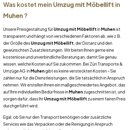
Was kostet mein
Umzug mit Möbellift
in
Muhen
?
Unsere Preisgestaltung für
Umzug mit Möbellift
in
Muhen
ist
transparent und hängt von verschiedenen Faktoren ab, wie z.B.
der Größe des
Umzug mit Möbellift
, der Distanz und den
gewünschten Zusatzleistungen. Wir bieten Ihnen gerne eine
kostenlose und unverbindliche Beratung an, damit Sie genau
wissen, welche Kosten auf Sie zukommen. Bei Züri Transporte &
Umzüge AG in
Muhen
gibt es keine versteckten Kosten – Sie
zahlen nur für die Dienstleistungen, die Sie tatsächlich in Anspruch
nehmen. Wir erstellen Ihnen ein maßgeschneidertes Angebot, das
auf Ihre individuellen Bedürfnisse in
Muhen
zugeschnitten ist, und
sorgen dafür, dass Ihr
Umzug mit Möbellift
zu einem fairen Preis
durchgeführt wird.
Egal, ob Sie nur den Transport benötigen oder zusätzliche
Services wie das Verpacken oder die Reinigung in Anspruch