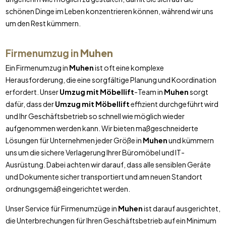
schönen Dinge im Leben konzentrieren können, während wir uns
um den Rest kümmern.
Firmenumzug in
Muhen
Ein Firmenumzug in
Muhen
ist oft eine komplexe
Herausforderung, die eine sorgfältige Planung und Koordination
erfordert. Unser
Umzug mit Möbellift
-Team in
Muhen
sorgt
dafür, dass der
Umzug mit Möbellift
effizient durchgeführt wird
und Ihr Geschäftsbetrieb so schnell wie möglich wieder
aufgenommen werden kann. Wir bieten maßgeschneiderte
Lösungen für Unternehmen jeder Größe in
Muhen
und kümmern
uns um die sichere Verlagerung Ihrer Büromöbel und IT-
Ausrüstung. Dabei achten wir darauf, dass alle sensiblen Geräte
und Dokumente sicher transportiert und am neuen Standort
ordnungsgemäß eingerichtet werden.
Unser Service für Firmenumzüge in
Muhen
ist darauf ausgerichtet,
die Unterbrechungen für Ihren Geschäftsbetrieb auf ein Minimum