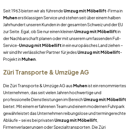
Seit 1963 bieten wir als führende
Umzug mit Möbellift
-Firma in
Muhen
erstklassigen Service und stehen seit über einem halben
Jahrhundert unseren Kunden in der gesamten Schweiz und der EU
zur Seite. Egal, ob Sie nur einen kleinen
Umzug mit Möbellift
in
der Nachbarschaft planen oder mit unserem umfassenden Full-
Service-
Umzug mit Möbellift
in ein europäisches Land ziehen –
wir sind Ihr verlässlicher Partner für jedes
Umzug mit Möbellift
-
Projekt in
Muhen
.
Züri Transporte & Umzüge AG
Die Züri Transporte & Umzüge AG aus
Muhen
ist ein renommiertes
Unternehmen, das seit vielen Jahren hochwertige und
professionelle Dienstleistungen im Bereich
Umzug mit Möbellift
bietet. Mit einem erfahrenen Team und einem modernen Fuhrpark
gewährleistet das Unternehmen reibungslose und termingerechte
Abläufe – sei es bei privaten
Umzug mit Möbellift
,
Firmenverlagerungen oder Spezialtransporten. Die Züri