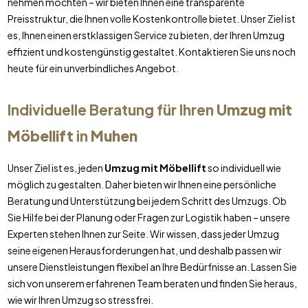
nehmen möchten – wir bieten Ihnen eine transparente
Preisstruktur, die Ihnen volle Kostenkontrolle bietet. Unser Ziel ist
es, Ihnen einen erstklassigen Service zu bieten, der Ihren Umzug
effizient und kostengünstig gestaltet. Kontaktieren Sie uns noch
heute für ein unverbindliches Angebot.
Individuelle Beratung für Ihren
Umzug mit
Möbellift
in
Muhen
Unser Ziel ist es, jeden
Umzug mit Möbellift
so individuell wie
möglich zu gestalten. Daher bieten wir Ihnen eine persönliche
Beratung und Unterstützung bei jedem Schritt des Umzugs. Ob
Sie Hilfe bei der Planung oder Fragen zur Logistik haben – unsere
Experten stehen Ihnen zur Seite. Wir wissen, dass jeder Umzug
seine eigenen Herausforderungen hat, und deshalb passen wir
unsere Dienstleistungen flexibel an Ihre Bedürfnisse an. Lassen Sie
sich von unserem erfahrenen Team beraten und finden Sie heraus,
wie wir Ihren Umzug so stressfrei.