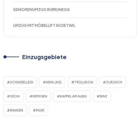
SENIORENUMZUG IN BRUNEGG
UMZUG MIT MÖBELLIFT IN DIETWIL
Einzugsgebiete
SCHINDELLEGI
ARNI (AG)
TRÜLLIKON
ZURZACH
SEON
REMIGEN
KAPPEL AM ALBIS
BINZ
RINIKEN
MURI