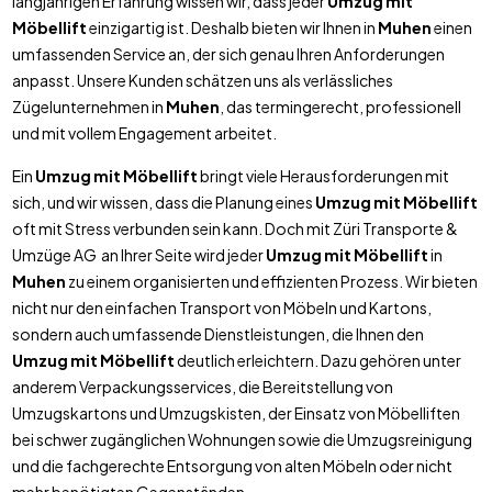
langjährigen Erfahrung wissen wir, dass jeder
Umzug mit
Möbellift
einzigartig ist. Deshalb bieten wir Ihnen in
Muhen
einen
umfassenden Service an, der sich genau Ihren Anforderungen
anpasst. Unsere Kunden schätzen uns als verlässliches
Zügelunternehmen in
Muhen
, das termingerecht, professionell
und mit vollem Engagement arbeitet.
Ein
Umzug mit Möbellift
bringt viele Herausforderungen mit
sich, und wir wissen, dass die Planung eines
Umzug mit Möbellift
oft mit Stress verbunden sein kann. Doch mit Züri Transporte &
Umzüge AG an Ihrer Seite wird jeder
Umzug mit Möbellift
in
Muhen
zu einem organisierten und effizienten Prozess. Wir bieten
nicht nur den einfachen Transport von Möbeln und Kartons,
sondern auch umfassende Dienstleistungen, die Ihnen den
Umzug mit Möbellift
deutlich erleichtern. Dazu gehören unter
anderem Verpackungsservices, die Bereitstellung von
Umzugskartons und Umzugskisten, der Einsatz von Möbelliften
bei schwer zugänglichen Wohnungen sowie die Umzugsreinigung
und die fachgerechte Entsorgung von alten Möbeln oder nicht