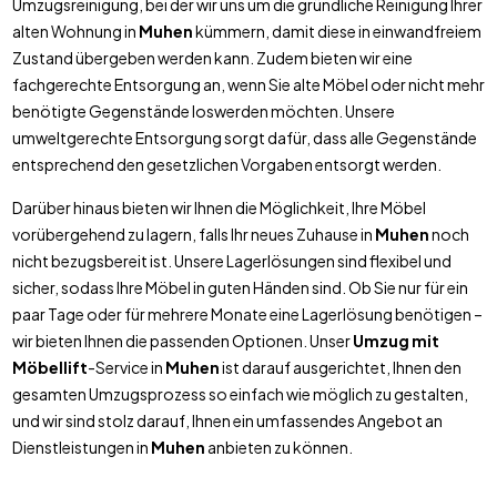
Umzugsreinigung, bei der wir uns um die gründliche Reinigung Ihrer
alten Wohnung in
Muhen
kümmern, damit diese in einwandfreiem
Zustand übergeben werden kann. Zudem bieten wir eine
fachgerechte Entsorgung an, wenn Sie alte Möbel oder nicht mehr
benötigte Gegenstände loswerden möchten. Unsere
umweltgerechte Entsorgung sorgt dafür, dass alle Gegenstände
entsprechend den gesetzlichen Vorgaben entsorgt werden.
Darüber hinaus bieten wir Ihnen die Möglichkeit, Ihre Möbel
vorübergehend zu lagern, falls Ihr neues Zuhause in
Muhen
noch
nicht bezugsbereit ist. Unsere Lagerlösungen sind flexibel und
sicher, sodass Ihre Möbel in guten Händen sind. Ob Sie nur für ein
paar Tage oder für mehrere Monate eine Lagerlösung benötigen –
wir bieten Ihnen die passenden Optionen. Unser
Umzug mit
Möbellift
-Service in
Muhen
ist darauf ausgerichtet, Ihnen den
gesamten Umzugsprozess so einfach wie möglich zu gestalten,
und wir sind stolz darauf, Ihnen ein umfassendes Angebot an
Dienstleistungen in
Muhen
anbieten zu können.