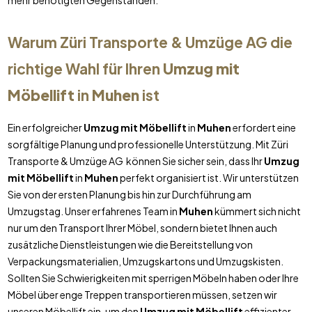
mehr benötigten Gegenständen.
Warum Züri Transporte & Umzüge AG die
richtige Wahl für Ihren
Umzug mit
Möbellift
in
Muhen
ist
Ein erfolgreicher
Umzug mit Möbellift
in
Muhen
erfordert eine
sorgfältige Planung und professionelle Unterstützung. Mit Züri
Transporte & Umzüge AG können Sie sicher sein, dass Ihr
Umzug
mit Möbellift
in
Muhen
perfekt organisiert ist. Wir unterstützen
Sie von der ersten Planung bis hin zur Durchführung am
Umzugstag. Unser erfahrenes Team in
Muhen
kümmert sich nicht
nur um den Transport Ihrer Möbel, sondern bietet Ihnen auch
zusätzliche Dienstleistungen wie die Bereitstellung von
Verpackungsmaterialien, Umzugskartons und Umzugskisten.
Sollten Sie Schwierigkeiten mit sperrigen Möbeln haben oder Ihre
Möbel über enge Treppen transportieren müssen, setzen wir
unseren Möbellift ein, um den
Umzug mit Möbellift
effizienter