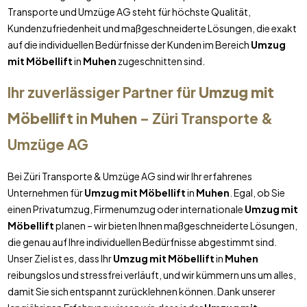
Transporte und Umzüge AG steht für höchste Qualität,
Kundenzufriedenheit und maßgeschneiderte Lösungen, die exakt
auf die individuellen Bedürfnisse der Kunden im Bereich
Umzug
mit Möbellift
in
Muhen
zugeschnitten sind.
Ihr zuverlässiger Partner für
Umzug mit
Möbellift
in
Muhen
– Züri Transporte &
Umzüge AG
Bei Züri Transporte & Umzüge AG sind wir Ihr erfahrenes
Unternehmen für
Umzug mit Möbellift
in
Muhen
. Egal, ob Sie
einen Privatumzug, Firmenumzug oder internationale
Umzug mit
Möbellift
planen – wir bieten Ihnen maßgeschneiderte Lösungen,
die genau auf Ihre individuellen Bedürfnisse abgestimmt sind.
Unser Ziel ist es, dass Ihr
Umzug mit Möbellift
in
Muhen
reibungslos und stressfrei verläuft, und wir kümmern uns um alles,
damit Sie sich entspannt zurücklehnen können. Dank unserer