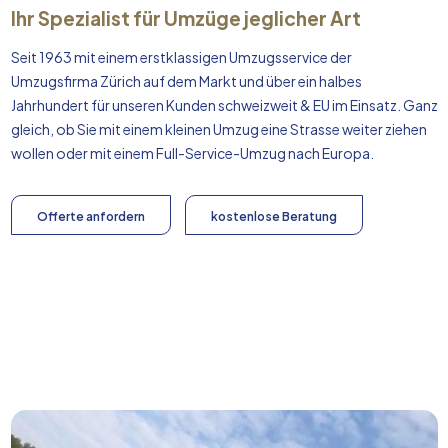
Ihr Spezialist für Umzüge jeglicher Art
Seit 1963 mit einem erstklassigen Umzugsservice der
Umzugsfirma Zürich auf dem Markt und über ein halbes
Jahrhundert für unseren Kunden schweizweit & EU im Einsatz. Ganz
gleich, ob Sie mit einem kleinen Umzug eine Strasse weiter ziehen
wollen oder mit einem Full-Service-Umzug nach
Europa
.
Offerte anfordern
kostenlose Beratung