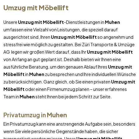
Umzug mit Möbellift
Unsere
Umzug mit Möbellift
-Dienstleistungen in
Muhen
umfassen eine Vielzahl von Leistungen, die speziell darauf
ausgerichtet sind, Ihren
Umzug mit Möbellift
so angenehm und
stressfrei wie möglich zu gestalten. Bei Züri Transporte & Umzüge
AG legen wir großen Wert darauf, dass Ihr
Umzug mit Möbellift
von Anfang an gut geplant ist. Deshalb bieten wir Ihnen eine
ausführliche Beratung, um den genauen Ablauf Ihres
Umzug mit
Möbellift
in
Muhen
zu besprechen und Ihre individuellen Wünsche
zu berücksichtigen. Ganz gleich, ob Sie einen privaten
Umzug mit
Möbellift
oder einen Firmenumzug planen – unser erfahrenes
Team in
Muhen
steht Ihnen bei jedem Schritt zur Seite.
Privatumzug in
Muhen
Ein Privatumzug kann eine anstrengende Aufgabe sein, besonders
wenn Sie viele persönliche Gegenstände haben, die sicher
transportiert werden müssen. Unser
Umzug mit Möbellift
-