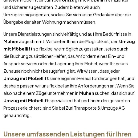
und sicherer zu gestalten. Zudem bieten wir auch
Umzugsreinigungen an, sodass Sie sich keine Gedanken über die
Übergabe der alten Wohnung machen müssen.
Unsere Dienstleistungen sind vielfältig und auf Ihre Bedürfnisse in
Muhen
abgestimmt. Wir bieten Ihnen die Möglichkeit, den
Umzug
mit Möbellift
so flexibel wie möglich zu gestalten, sei es durch
die Buchung zusätzlicher Helfer, das Anfordern eines Ein- und
Auspackservices oder die Lagerung Ihrer Möbel, wenn Ihr neues
Zuhause noch nicht bezugsfertig ist. Wir wissen, dass jeder
Umzug mit Möbellift
seine eigenen Herausforderungen hat, und
deshalb passen wir uns flexibel an Ihre Anforderungen an. Wenn Sie
also nach einem Zügelunternehmen in
Muhen
suchen, das sich auf
Umzug mit Möbellift
spezialisiert hat und Ihnen den gesamten
Prozess erleichtert, sind Sie bei Züri Transporte & Umzüge AG
genau richtig.
Unsere umfassenden Leistungen für Ihren