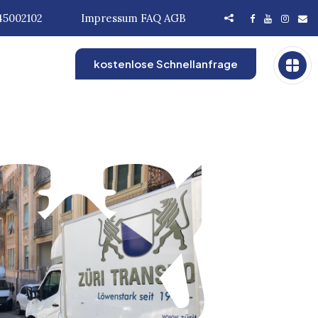
45002102
Impressum
FAQ
AGB
kostenlose Schnellanfrage