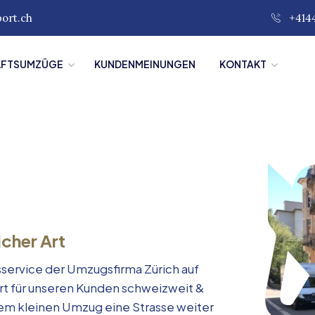
port.ch
+414
ÄFTSUMZÜGE
KUNDENMEINUNGEN
KONTAKT
icher Art
service der Umzugsfirma Zürich auf
rt für unseren Kunden schweizweit &
inem kleinen Umzug eine Strasse weiter