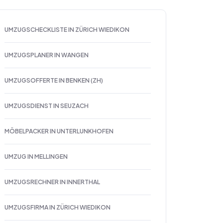
UMZUGSCHECKLISTE IN ZÜRICH WIEDIKON
UMZUGSPLANER IN WANGEN
UMZUGSOFFERTE IN BENKEN (ZH)
UMZUGSDIENST IN SEUZACH
MÖBELPACKER IN UNTERLUNKHOFEN
UMZUG IN MELLINGEN
UMZUGSRECHNER IN INNERTHAL
UMZUGSFIRMA IN ZÜRICH WIEDIKON