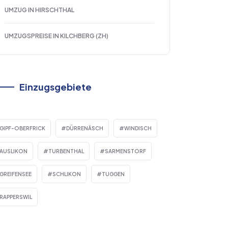
UMZUG IN HIRSCHTHAL
UMZUGSPREISE IN KILCHBERG (ZH)
Einzugsgebiete
GIPF-OBERFRICK
DÜRRENÄSCH
WINDISCH
AUSLIKON
TURBENTHAL
SARMENSTORF
GREIFENSEE
SCHLIKON
TUGGEN
RAPPERSWIL