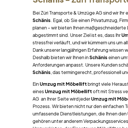
Bei Züri Transporte & Umzüge AG sind wir Ih
Schänis
. Egal, ob Sie einen Privatumzug, Fi
planen – wir bieten Ihnen maßgeschneiderte L
abgestimmt sind. Unser Ziel ist es, dass Ihr
Um
stressfrei verläuft, und wir kümmern uns um a
Dank unserer langjährigen Erfahrung wissen wi
Deshalb bieten wir Ihnen in
Schänis
einen umf
Anforderungen anpasst. Unsere Kunden schät
Schänis
, das termingerecht, professionell u
Ein
Umzug mit Möbellift
bringt viele Heraus
eines
Umzug mit Möbellift
oft mit Stress v
AG an Ihrer Seite wird jeder
Umzug mit Möbe
Prozess. Wir bieten nicht nur den einfachen 
umfassende Dienstleistungen, die Ihnen den
gehören unter anderem Verpackungsservices,