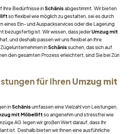
f Ihre Bedürfnisse in
Schänis
abgestimmt. Wir bieten
ift
so flexibel wie möglich zu gestalten, sei es durch
rn eines Ein- und Auspackservices oder die Lagerung
t bezugsfertig ist. Wir wissen, dass jeder
Umzug mit
t, und deshalb passen wir uns flexibel an Ihre
m Zügelunternehmen in
Schänis
suchen, das sich auf
hnen den gesamten Prozess erleichtert, sind Sie bei Züri
stungen für Ihren
Umzug mit
gen in
Schänis
umfassen eine Vielzahl von Leistungen,
zug mit Möbellift
so angenehm und stressfrei wie
Umzüge AG legen wir großen Wert darauf, dass Ihr
nt ist. Deshalb bieten wir Ihnen eine ausführliche