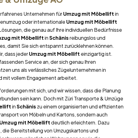
r erfahrenes Unternehmen für
Umzug mit Möbellift
in
rmenumzug oder internationale
Umzug mit Möbellift
ösungen, die genau auf Ihre individuellen Bedürfnisse
zug mit Möbellift
in
Schänis
reibungslos und
lles, damit Sie sich entspannt zurücklehnen können.
r, dass jeder
Umzug mit Möbellift
einzigartig ist.
assenden Service an, der sich genau Ihren
zen uns als verlässliches Zügelunternehmen in
nd mit vollem Engagement arbeitet.
forderungen mit sich, und wir wissen, dass die Planung
erbunden sein kann. Doch mit Züri Transporte & Umzüge
llift
in
Schänis
zu einem organisierten und effizienten
Transport von Möbeln und Kartons, sondern auch
Umzug mit Möbellift
deutlich erleichtern. Dazu
 die Bereitstellung von Umzugskartons und