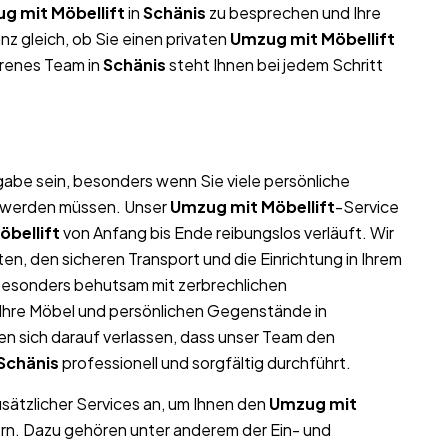
g mit Möbellift
in
Schänis
zu besprechen und Ihre
z gleich, ob Sie einen privaten
Umzug mit Möbellift
hrenes Team in
Schänis
steht Ihnen bei jedem Schritt
abe sein, besonders wenn Sie viele persönliche
t werden müssen. Unser
Umzug mit Möbellift
-Service
bellift
von Anfang bis Ende reibungslos verläuft. Wir
n, den sicheren Transport und die Einrichtung in Ihrem
 besonders behutsam mit zerbrechlichen
l Ihre Möbel und persönlichen Gegenstände in
 sich darauf verlassen, dass unser Team den
Schänis
professionell und sorgfältig durchführt.
usätzlicher Services an, um Ihnen den
Umzug mit
ern. Dazu gehören unter anderem der Ein- und