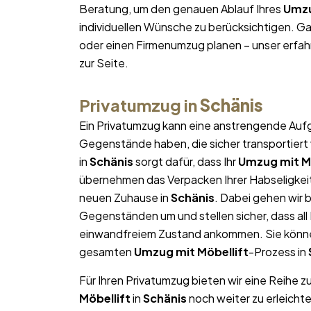
Beratung, um den genauen Ablauf Ihres
Umzu
individuellen Wünsche zu berücksichtigen. Gan
oder einen Firmenumzug planen – unser erfa
zur Seite.
Privatumzug in
Schänis
Ein Privatumzug kann eine anstrengende Aufg
Gegenstände haben, die sicher transportier
in
Schänis
sorgt dafür, dass Ihr
Umzug mit Mö
übernehmen das Verpacken Ihrer Habseligkeite
neuen Zuhause in
Schänis
. Dabei gehen wir
Gegenständen um und stellen sicher, dass al
einwandfreiem Zustand ankommen. Sie können
gesamten
Umzug mit Möbellift
-Prozess in
Für Ihren Privatumzug bieten wir eine Reihe z
Möbellift
in
Schänis
noch weiter zu erleicht