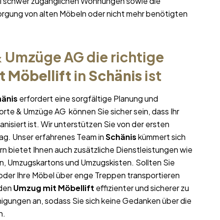
bei schwer zugänglichen Wohnungen sowie die
rgung von alten Möbeln oder nicht mehr benötigten
 Umzüge AG die richtige
 Möbellift
in
Schänis
ist
änis
erfordert eine sorgfältige Planung und
porte & Umzüge AG können Sie sicher sein, dass Ihr
nisiert ist. Wir unterstützen Sie von der ersten
ag. Unser erfahrenes Team in
Schänis
kümmert sich
rn bietet Ihnen auch zusätzliche Dienstleistungen wie
en, Umzugskartons und Umzugskisten. Sollten Sie
oder Ihre Möbel über enge Treppen transportieren
 den
Umzug mit Möbellift
effizienter und sicherer zu
igungen an, sodass Sie sich keine Gedanken über die
n.