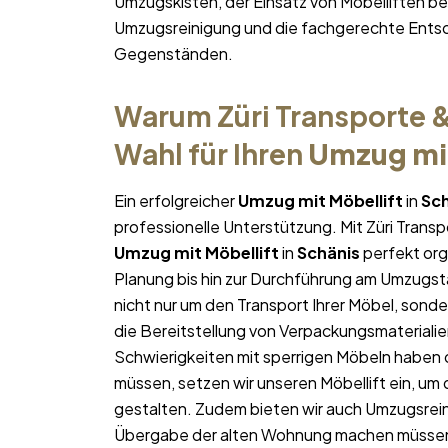
Umzugskisten, der Einsatz von Möbelliften 
Umzugsreinigung und die fachgerechte Entso
Gegenständen.
Warum Züri Transporte &
Wahl für Ihren
Umzug mit
Ein erfolgreicher
Umzug mit Möbellift
in
Sch
professionelle Unterstützung. Mit Züri Trans
Umzug mit Möbellift
in
Schänis
perfekt orga
Planung bis hin zur Durchführung am Umzugst
nicht nur um den Transport Ihrer Möbel, sonde
die Bereitstellung von Verpackungsmateriali
Schwierigkeiten mit sperrigen Möbeln haben 
müssen, setzen wir unseren Möbellift ein, um
gestalten. Zudem bieten wir auch Umzugsrein
Übergabe der alten Wohnung machen müsse