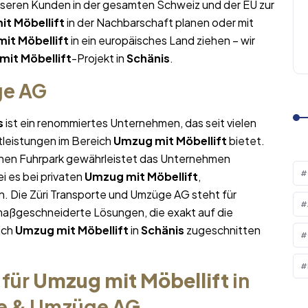
nseren Kunden in der gesamten Schweiz und der EU zur
t Möbellift
in der Nachbarschaft planen oder mit
it Möbellift
in ein europäisches Land ziehen – wir
it Möbellift
-Projekt in
Schänis
.
ge AG
s
ist ein renommiertes Unternehmen, das seit vielen
tleistungen im Bereich
Umzug mit Möbellift
bietet.
nen Fuhrpark gewährleistet das Unternehmen
i es bei privaten
Umzug mit Möbellift
,
. Die Züri Transporte und Umzüge AG steht für
maßgeschneiderte Lösungen, die exakt auf die
ich
Umzug mit Möbellift
in
Schänis
zugeschnitten
 für
Umzug mit Möbellift
in
te & Umzüge AG