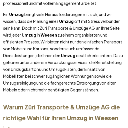
professionell und mit vollem Engagement arbeitet.
Ein
Umzug
bringt viele Herausforderungen mit sich, und wir
wissen, dass die Planung eines
Umzug
oft mit Stress verbunden
sein kann. Doch mit Züri Transporte & Umzüge AG an Ihrer Seite
wird jeder
Umzug
in
Weesen
zu einem organisierten und
effizienten Prozess. Wir bieten nicht nur den einfachen Transport
von Möbeln und Kartons, sondern auch umfassende
Dienstleistungen, die Ihnen den
Umzug
deutlich erleichtern. Dazu
gehören unter anderem Verpackungsservices, die Bereitstellung
von Umzugskartons und Umzugskisten, der Einsatz von
Möbelliften bei schwer zugänglichen Wohnungen sowie die
Umzugsreinigung und die fachgerechte Entsorgung von alten
Möbeln oder nicht mehr benötigten Gegenständen.
Warum Züri Transporte & Umzüge AG die
richtige Wahl für Ihren
Umzug
in
Weesen