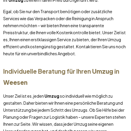
Ihr
Umzug
zu einem fairen Preis durchgeführt wird.
Egal, ob Sie nur den Transport benötigen oder zusätzliche
Services wie das Verpacken oder die Reinigung in Anspruch
nehmen möchten – wir bieten Ihnen eine transparente
Preisstruktur, die Ihnen volle Kostenkontrolle bietet. Unser Ziel ist
es, Ihnen einen erstklassigen Service zu bieten, der Ihren Umzug
effizient und kostengünstig gestaltet. Kontaktieren Sie uns noch
heute für ein unverbindliches Angebot.
Individuelle Beratung für Ihren
Umzug
in
Weesen
Unser Ziel ist es, jeden
Umzug
so individuell wie möglich zu
gestalten. Daher bieten wir Ihnen eine persönliche Beratung und
Unterstützung bei jedem Schritt des Umzugs. Ob Sie Hilfe bei der
Planung oder Fragen zur Logistik haben – unsere Experten stehen
Ihnen zur Seite. Wir wissen, dass jeder Umzug seine eigenen