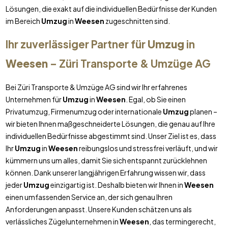
Lösungen, die exakt auf die individuellen Bedürfnisse der Kunden
im Bereich
Umzug
in
Weesen
zugeschnitten sind.
Ihr zuverlässiger Partner für
Umzug
in
Weesen
– Züri Transporte & Umzüge AG
Bei Züri Transporte & Umzüge AG sind wir Ihr erfahrenes
Unternehmen für
Umzug
in
Weesen
. Egal, ob Sie einen
Privatumzug, Firmenumzug oder internationale
Umzug
planen –
wir bieten Ihnen maßgeschneiderte Lösungen, die genau auf Ihre
individuellen Bedürfnisse abgestimmt sind. Unser Ziel ist es, dass
Ihr
Umzug
in
Weesen
reibungslos und stressfrei verläuft, und wir
kümmern uns um alles, damit Sie sich entspannt zurücklehnen
können. Dank unserer langjährigen Erfahrung wissen wir, dass
jeder
Umzug
einzigartig ist. Deshalb bieten wir Ihnen in
Weesen
einen umfassenden Service an, der sich genau Ihren
Anforderungen anpasst. Unsere Kunden schätzen uns als
verlässliches Zügelunternehmen in
Weesen
, das termingerecht,