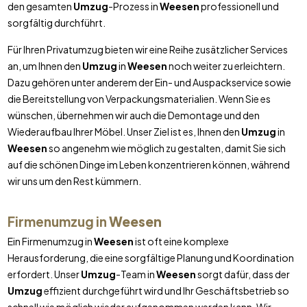
den gesamten
Umzug
-Prozess in
Weesen
professionell und
sorgfältig durchführt.
Für Ihren Privatumzug bieten wir eine Reihe zusätzlicher Services
an, um Ihnen den
Umzug
in
Weesen
noch weiter zu erleichtern.
Dazu gehören unter anderem der Ein- und Auspackservice sowie
die Bereitstellung von Verpackungsmaterialien. Wenn Sie es
wünschen, übernehmen wir auch die Demontage und den
Wiederaufbau Ihrer Möbel. Unser Ziel ist es, Ihnen den
Umzug
in
Weesen
so angenehm wie möglich zu gestalten, damit Sie sich
auf die schönen Dinge im Leben konzentrieren können, während
wir uns um den Rest kümmern.
Firmenumzug in
Weesen
Ein Firmenumzug in
Weesen
ist oft eine komplexe
Herausforderung, die eine sorgfältige Planung und Koordination
erfordert. Unser
Umzug
-Team in
Weesen
sorgt dafür, dass der
Umzug
effizient durchgeführt wird und Ihr Geschäftsbetrieb so