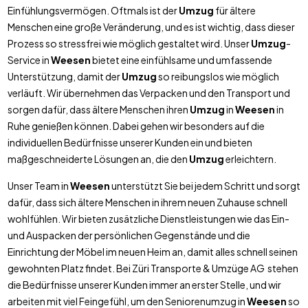
Einfühlungsvermögen. Oftmals ist der
Umzug
für ältere
Menschen eine große Veränderung, und es ist wichtig, dass dieser
Prozess so stressfrei wie möglich gestaltet wird. Unser
Umzug
-
Service in
Weesen
bietet eine einfühlsame und umfassende
Unterstützung, damit der
Umzug
so reibungslos wie möglich
verläuft. Wir übernehmen das Verpacken und den Transport und
sorgen dafür, dass ältere Menschen ihren
Umzug
in
Weesen
in
Ruhe genießen können. Dabei gehen wir besonders auf die
individuellen Bedürfnisse unserer Kunden ein und bieten
maßgeschneiderte Lösungen an, die den
Umzug
erleichtern.
Unser Team in
Weesen
unterstützt Sie bei jedem Schritt und sorgt
dafür, dass sich ältere Menschen in ihrem neuen Zuhause schnell
wohlfühlen. Wir bieten zusätzliche Dienstleistungen wie das Ein-
und Auspacken der persönlichen Gegenstände und die
Einrichtung der Möbel im neuen Heim an, damit alles schnell seinen
gewohnten Platz findet. Bei Züri Transporte & Umzüge AG stehen
die Bedürfnisse unserer Kunden immer an erster Stelle, und wir
arbeiten mit viel Feingefühl, um den Seniorenumzug in
Weesen
so