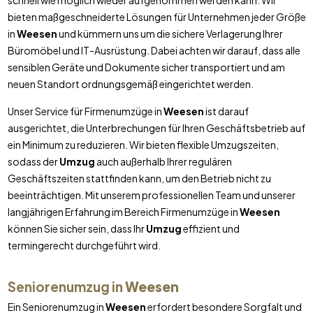
schnell wie möglich wieder aufgenommen werden kann. Wir
bieten maßgeschneiderte Lösungen für Unternehmen jeder Größe
in
Weesen
und kümmern uns um die sichere Verlagerung Ihrer
Büromöbel und IT-Ausrüstung. Dabei achten wir darauf, dass alle
sensiblen Geräte und Dokumente sicher transportiert und am
neuen Standort ordnungsgemäß eingerichtet werden.
Unser Service für Firmenumzüge in
Weesen
ist darauf
ausgerichtet, die Unterbrechungen für Ihren Geschäftsbetrieb auf
ein Minimum zu reduzieren. Wir bieten flexible Umzugszeiten,
sodass der
Umzug
auch außerhalb Ihrer regulären
Geschäftszeiten stattfinden kann, um den Betrieb nicht zu
beeinträchtigen. Mit unserem professionellen Team und unserer
langjährigen Erfahrung im Bereich Firmenumzüge in
Weesen
können Sie sicher sein, dass Ihr
Umzug
effizient und
termingerecht durchgeführt wird.
Seniorenumzug in
Weesen
Ein Seniorenumzug in
Weesen
erfordert besondere Sorgfalt und