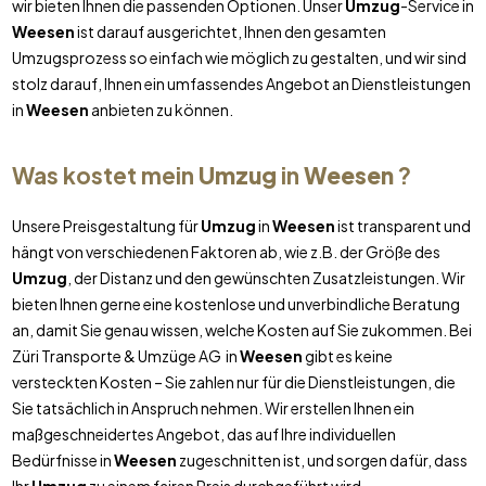
wir bieten Ihnen die passenden Optionen. Unser
Umzug
-Service in
Weesen
ist darauf ausgerichtet, Ihnen den gesamten
Umzugsprozess so einfach wie möglich zu gestalten, und wir sind
stolz darauf, Ihnen ein umfassendes Angebot an Dienstleistungen
in
Weesen
anbieten zu können.
Was kostet mein
Umzug
in
Weesen
?
Unsere Preisgestaltung für
Umzug
in
Weesen
ist transparent und
hängt von verschiedenen Faktoren ab, wie z.B. der Größe des
Umzug
, der Distanz und den gewünschten Zusatzleistungen. Wir
bieten Ihnen gerne eine kostenlose und unverbindliche Beratung
an, damit Sie genau wissen, welche Kosten auf Sie zukommen. Bei
Züri Transporte & Umzüge AG in
Weesen
gibt es keine
versteckten Kosten – Sie zahlen nur für die Dienstleistungen, die
Sie tatsächlich in Anspruch nehmen. Wir erstellen Ihnen ein
maßgeschneidertes Angebot, das auf Ihre individuellen
Bedürfnisse in
Weesen
zugeschnitten ist, und sorgen dafür, dass