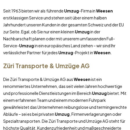
Seit 1963 bieten wir als führende
Umzug
-Firma in
Weesen
erstklassigen Service und stehen seit über einem halben
Jahrhundert unseren Kunden in der gesamten Schweiz und der EU
zur Seite. Egal, ob Sie nur einen kleinen
Umzug
in der
Nachbarschaft planen oder mit unserem umfassenden Full-
Service-
Umzug
in ein europäisches Land ziehen – wir sind Ihr
verlässlicher Partner für jedes
Umzug
-Projekt in
Weesen
.
Züri Transporte & Umzüge AG
Die Züri Transporte & Umzüge AG aus
Weesen
ist ein
renommiertes Unternehmen, das seit vielen Jahren hochwertige
und professionelle Dienstleistungen im Bereich
Umzug
bietet. Mit
einem erfahrenen Team und einem modernen Fuhrpark
gewährleistet das Unternehmen reibungslose und termingerechte
Abläufe – sei es bei privaten
Umzug
, Firmenverlagerungen oder
Spezialtransporten. Die Züri Transporte und Umzüge AG steht für
höchste Qualität, Kundenzufriedenheit und maßgeschneiderte