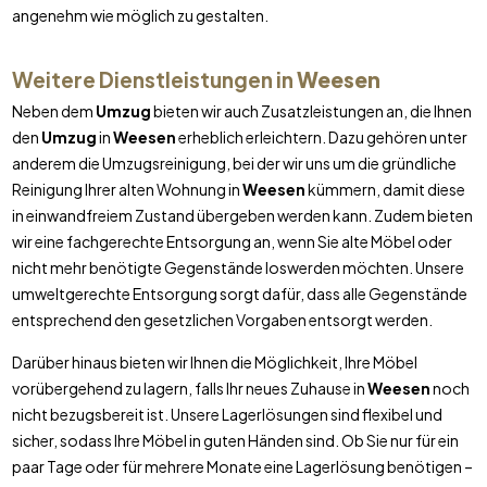
angenehm wie möglich zu gestalten.
Weitere Dienstleistungen in
Weesen
Neben dem
Umzug
bieten wir auch Zusatzleistungen an, die Ihnen
den
Umzug
in
Weesen
erheblich erleichtern. Dazu gehören unter
anderem die Umzugsreinigung, bei der wir uns um die gründliche
Reinigung Ihrer alten Wohnung in
Weesen
kümmern, damit diese
in einwandfreiem Zustand übergeben werden kann. Zudem bieten
wir eine fachgerechte Entsorgung an, wenn Sie alte Möbel oder
nicht mehr benötigte Gegenstände loswerden möchten. Unsere
umweltgerechte Entsorgung sorgt dafür, dass alle Gegenstände
entsprechend den gesetzlichen Vorgaben entsorgt werden.
Darüber hinaus bieten wir Ihnen die Möglichkeit, Ihre Möbel
vorübergehend zu lagern, falls Ihr neues Zuhause in
Weesen
noch
nicht bezugsbereit ist. Unsere Lagerlösungen sind flexibel und
sicher, sodass Ihre Möbel in guten Händen sind. Ob Sie nur für ein
paar Tage oder für mehrere Monate eine Lagerlösung benötigen –