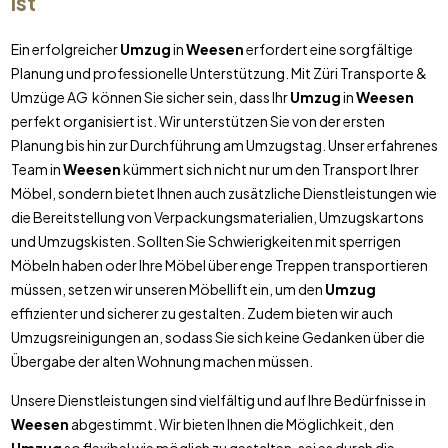
ist
Ein erfolgreicher
Umzug
in
Weesen
erfordert eine sorgfältige
Planung und professionelle Unterstützung. Mit Züri Transporte &
Umzüge AG können Sie sicher sein, dass Ihr
Umzug
in
Weesen
perfekt organisiert ist. Wir unterstützen Sie von der ersten
Planung bis hin zur Durchführung am Umzugstag. Unser erfahrenes
Team in
Weesen
kümmert sich nicht nur um den Transport Ihrer
Möbel, sondern bietet Ihnen auch zusätzliche Dienstleistungen wie
die Bereitstellung von Verpackungsmaterialien, Umzugskartons
und Umzugskisten. Sollten Sie Schwierigkeiten mit sperrigen
Möbeln haben oder Ihre Möbel über enge Treppen transportieren
müssen, setzen wir unseren Möbellift ein, um den
Umzug
effizienter und sicherer zu gestalten. Zudem bieten wir auch
Umzugsreinigungen an, sodass Sie sich keine Gedanken über die
Übergabe der alten Wohnung machen müssen.
Unsere Dienstleistungen sind vielfältig und auf Ihre Bedürfnisse in
Weesen
abgestimmt. Wir bieten Ihnen die Möglichkeit, den