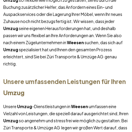
Umzug
so flexibel wie möglich zu gestalten, sei es durch die
Buchung zusätzlicher Helfer, das Anfordern eines Ein- und
Auspackservices oder die Lagerung Ihrer Möbel, wenn Ihr neues
Zuhause noch nicht bezugsfertig ist. Wir wissen, dass jeder
Umzug
seine eigenen Herausforderungen hat, und deshalb
passen wir uns flexibel an Ihre Anforderungen an. Wenn Sie also
nach einem Zügelunternehmen in
Weesen
suchen, das sich auf
Umzug
spezialisiert hat und Ihnen den gesamten Prozess
erleichtert, sind Sie bei Züri Transporte & Umzüge AG genau
richtig.
Unsere umfassenden Leistungen für Ihren
Umzug
Unsere
Umzug
-Dienstleistungen in
Weesen
umfassen eine
Vielzahl von Leistungen, die speziell darauf ausgerichtet sind, Ihren
Umzug
so angenehm und stressfrei wie möglich zu gestalten. Bei
Züri Transporte & Umzüge AG legen wir großen Wert darauf, dass