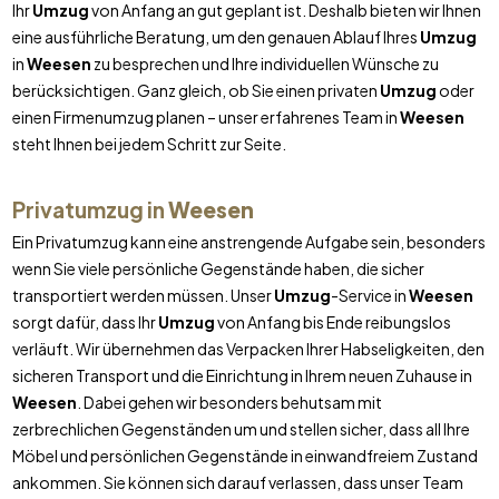
Ihr
Umzug
von Anfang an gut geplant ist. Deshalb bieten wir Ihnen
eine ausführliche Beratung, um den genauen Ablauf Ihres
Umzug
in
Weesen
zu besprechen und Ihre individuellen Wünsche zu
berücksichtigen. Ganz gleich, ob Sie einen privaten
Umzug
oder
einen Firmenumzug planen – unser erfahrenes Team in
Weesen
steht Ihnen bei jedem Schritt zur Seite.
Privatumzug in
Weesen
Ein Privatumzug kann eine anstrengende Aufgabe sein, besonders
wenn Sie viele persönliche Gegenstände haben, die sicher
transportiert werden müssen. Unser
Umzug
-Service in
Weesen
sorgt dafür, dass Ihr
Umzug
von Anfang bis Ende reibungslos
verläuft. Wir übernehmen das Verpacken Ihrer Habseligkeiten, den
sicheren Transport und die Einrichtung in Ihrem neuen Zuhause in
Weesen
. Dabei gehen wir besonders behutsam mit
zerbrechlichen Gegenständen um und stellen sicher, dass all Ihre
Möbel und persönlichen Gegenstände in einwandfreiem Zustand
ankommen. Sie können sich darauf verlassen, dass unser Team