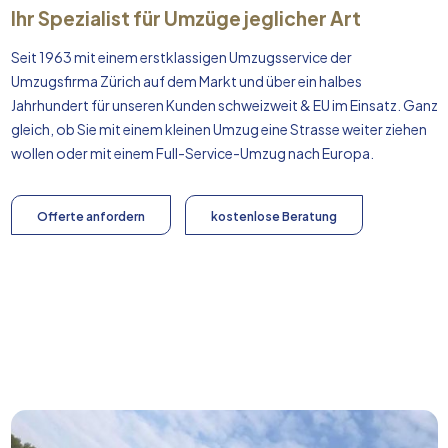
Ihr Spezialist für Umzüge jeglicher Art
Seit 1963 mit einem erstklassigen Umzugsservice der
Umzugsfirma Zürich auf dem Markt und über ein halbes
Jahrhundert für unseren Kunden schweizweit & EU im Einsatz. Ganz
gleich, ob Sie mit einem kleinen Umzug eine Strasse weiter ziehen
wollen oder mit einem Full-Service-Umzug nach
Europa
.
Offerte anfordern
kostenlose Beratung