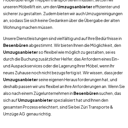
unseren Möbellift ein, um den
Umzugsanbieter
effizienter und
sicherer zu gestalten. Zudem bieten wir auch Umzugsreinigungen
an, sodass Sie sich keine Gedanken über die Übergabe der alten
Wohnung machen müssen.
Unsere Dienstleistungen sind vielfältig und auf Ihre Bedürfnisse in
Besenbüren
abgestimmt. Wir bieten Ihnen die Möglichkeit, den
Umzugsanbieter
so flexibel wie möglich zu gestalten, sei es
durch die Buchung zusätzlicher Helfer, das Anfordern eines Ein-
und Auspackservices oder die Lagerung Ihrer Möbel, wenn Ihr
neues Zuhause noch nicht bezugsfertig ist. Wir wissen, dass jeder
Umzugsanbieter
seine eigenen Herausforderungen hat, und
deshalb passen wir uns flexibel an Ihre Anforderungen an. Wenn Sie
also nach einem Zügelunternehmen in
Besenbüren
suchen, das
sich auf
Umzugsanbieter
spezialisiert hat und Ihnen den
gesamten Prozess erleichtert, sind Sie bei Züri Transporte &
Umzüge AG genau richtig.