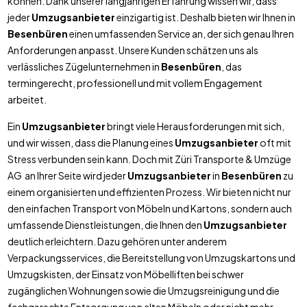
können. Dank unserer langjährigen Erfahrung wissen wir, dass
jeder
Umzugsanbieter
einzigartig ist. Deshalb bieten wir Ihnen in
Besenbüren
einen umfassenden Service an, der sich genau Ihren
Anforderungen anpasst. Unsere Kunden schätzen uns als
verlässliches Zügelunternehmen in
Besenbüren
, das
termingerecht, professionell und mit vollem Engagement
arbeitet.
Ein
Umzugsanbieter
bringt viele Herausforderungen mit sich,
und wir wissen, dass die Planung eines
Umzugsanbieter
oft mit
Stress verbunden sein kann. Doch mit Züri Transporte & Umzüge
AG an Ihrer Seite wird jeder
Umzugsanbieter
in
Besenbüren
zu
einem organisierten und effizienten Prozess. Wir bieten nicht nur
den einfachen Transport von Möbeln und Kartons, sondern auch
umfassende Dienstleistungen, die Ihnen den
Umzugsanbieter
deutlich erleichtern. Dazu gehören unter anderem
Verpackungsservices, die Bereitstellung von Umzugskartons und
Umzugskisten, der Einsatz von Möbelliften bei schwer
zugänglichen Wohnungen sowie die Umzugsreinigung und die