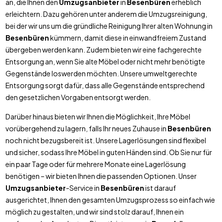
an, die Ihnen den
Umzugsanbieter
in
Besenbüren
erheblich
erleichtern. Dazu gehören unter anderem die Umzugsreinigung,
bei der wir uns um die gründliche Reinigung Ihrer alten Wohnung in
Besenbüren
kümmern, damit diese in einwandfreiem Zustand
übergeben werden kann. Zudem bieten wir eine fachgerechte
Entsorgung an, wenn Sie alte Möbel oder nicht mehr benötigte
Gegenstände loswerden möchten. Unsere umweltgerechte
Entsorgung sorgt dafür, dass alle Gegenstände entsprechend
den gesetzlichen Vorgaben entsorgt werden.
Darüber hinaus bieten wir Ihnen die Möglichkeit, Ihre Möbel
vorübergehend zu lagern, falls Ihr neues Zuhause in
Besenbüren
noch nicht bezugsbereit ist. Unsere Lagerlösungen sind flexibel
und sicher, sodass Ihre Möbel in guten Händen sind. Ob Sie nur für
ein paar Tage oder für mehrere Monate eine Lagerlösung
benötigen – wir bieten Ihnen die passenden Optionen. Unser
Umzugsanbieter
-Service in
Besenbüren
ist darauf
ausgerichtet, Ihnen den gesamten Umzugsprozess so einfach wie
möglich zu gestalten, und wir sind stolz darauf, Ihnen ein