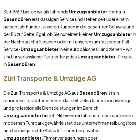
Seit 1963 bieten wir als führende
Umzugsanbieter
-Firma in
Besenbüren
erstklassigen Service und stehen seit über einem
halben Jahrhundert unseren Kunden in der gesamten Schweiz und
der EU zur Seite. Egal, ob Sie nur einen kleinen
Umzugsanbieter
in
der Nachbarschaft planen oder mit unserem umfassenden Full-
Service-
Umzugsanbieter
in ein europäisches Land ziehen – wir
sind Ihr verlässlicher Partner für jedes
Umzugsanbieter
-Projekt
in
Besenbüren
.
Züri Transporte & Umzüge AG
Die Züri Transporte & Umzüge AG aus
Besenbüren
ist ein
renommiertes Unternehmen, das seit vielen Jahren hochwertige
und professionelle Dienstleistungen im Bereich
Umzugsanbieter
bietet. Mit einem erfahrenen Team und einem
modernen Fuhrpark gewährleistet das Unternehmen reibungslose
und termingerechte Abläufe – sei es bei privaten
Umzugsanbieter
, Firmenverlagerungen oder