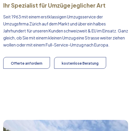
Ihr Spezialist für Umzüge jeglicher Art
Seit 1963 mit einem erstklassigen Umzugsservice der
Umzugsfirma Zürich auf dem Markt und über ein halbes
Jahrhundert für unseren Kunden schweizweit & EU im Einsatz. Ganz
gleich, ob Sie mit einem kleinen Umzug eine Strasse weiter ziehen
wollen oder mit einem Full-Service-Umzug nach
Europa
.
Offerte anfordern
kostenlose Beratung