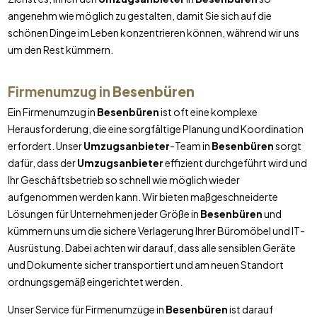
angenehm wie möglich zu gestalten, damit Sie sich auf die
schönen Dinge im Leben konzentrieren können, während wir uns
um den Rest kümmern.
Firmenumzug in
Besenbüren
Ein Firmenumzug in
Besenbüren
ist oft eine komplexe
Herausforderung, die eine sorgfältige Planung und Koordination
erfordert. Unser
Umzugsanbieter
-Team in
Besenbüren
sorgt
dafür, dass der
Umzugsanbieter
effizient durchgeführt wird und
Ihr Geschäftsbetrieb so schnell wie möglich wieder
aufgenommen werden kann. Wir bieten maßgeschneiderte
Lösungen für Unternehmen jeder Größe in
Besenbüren
und
kümmern uns um die sichere Verlagerung Ihrer Büromöbel und IT-
Ausrüstung. Dabei achten wir darauf, dass alle sensiblen Geräte
und Dokumente sicher transportiert und am neuen Standort
ordnungsgemäß eingerichtet werden.
Unser Service für Firmenumzüge in
Besenbüren
ist darauf