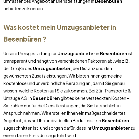
umfassendes Angebot an Dienstleistungen in
Besenbüren
anbieten zu können.
Was kostet mein
Umzugsanbieter
in
Besenbüren
?
Unsere Preisgestaltung für
Umzugsanbieter
in
Besenbüren
ist
transparent und hängt von verschiedenen Faktoren ab, wie z.B.
der Größe des
Umzugsanbieter
, der Distanz und den
gewünschten Zusatzleistungen. Wir bieten Ihnen gerne eine
kostenlose und unverbindliche Beratung an, damit Sie genau
wissen, welche Kosten auf Sie zukommen. Bei Züri Transporte &
Umzüge AG in
Besenbüren
gibt es keine versteckten Kosten –
Sie zahlen nur für die Dienstleistungen, die Sie tatsächlich in
Anspruch nehmen. Wir erstellen Ihnen ein maßgeschneidertes
Angebot, das auf Ihre individuellen Bedürfnisse in
Besenbüren
zugeschnitten ist, und sorgen dafür, dass Ihr
Umzugsanbieter
zu
einem fairen Preis durchgeführt wird.