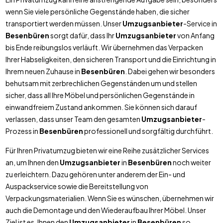
wenn Sie viele persönliche Gegenstände haben, die sicher
transportiert werden müssen. Unser
Umzugsanbieter
-Service in
Besenbüren
sorgt dafür, dass Ihr
Umzugsanbieter
von Anfang
bis Ende reibungslos verläuft. Wir übernehmen das Verpacken
Ihrer Habseligkeiten, den sicheren Transport und die Einrichtung in
Ihrem neuen Zuhause in
Besenbüren
. Dabei gehen wir besonders
behutsam mit zerbrechlichen Gegenständen um und stellen
sicher, dass all Ihre Möbel und persönlichen Gegenstände in
einwandfreiem Zustand ankommen. Sie können sich darauf
verlassen, dass unser Team den gesamten
Umzugsanbieter
-
Prozess in
Besenbüren
professionell und sorgfältig durchführt.
Für Ihren Privatumzug bieten wir eine Reihe zusätzlicher Services
an, um Ihnen den
Umzugsanbieter
in
Besenbüren
noch weiter
zu erleichtern. Dazu gehören unter anderem der Ein- und
Auspackservice sowie die Bereitstellung von
Verpackungsmaterialien. Wenn Sie es wünschen, übernehmen wir
auch die Demontage und den Wiederaufbau Ihrer Möbel. Unser
Ziel ist es, Ihnen den
Umzugsanbieter
in
Besenbüren
so