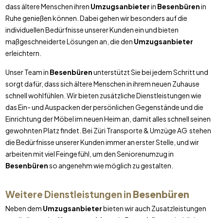
dass ältere Menschen ihren
Umzugsanbieter
in
Besenbüren
in
Ruhe genießen können. Dabei gehen wir besonders auf die
individuellen Bedürfnisse unserer Kunden ein und bieten
maßgeschneiderte Lösungen an, die den
Umzugsanbieter
erleichtern.
Unser Team in
Besenbüren
unterstützt Sie bei jedem Schritt und
sorgt dafür, dass sich ältere Menschen in ihrem neuen Zuhause
schnell wohlfühlen. Wir bieten zusätzliche Dienstleistungen wie
das Ein- und Auspacken der persönlichen Gegenstände und die
Einrichtung der Möbel im neuen Heim an, damit alles schnell seinen
gewohnten Platz findet. Bei Züri Transporte & Umzüge AG stehen
die Bedürfnisse unserer Kunden immer an erster Stelle, und wir
arbeiten mit viel Feingefühl, um den Seniorenumzug in
Besenbüren
so angenehm wie möglich zu gestalten.
Weitere Dienstleistungen in
Besenbüren
Neben dem
Umzugsanbieter
bieten wir auch Zusatzleistungen