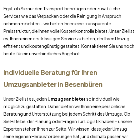
Egal, ob Sie nur den Transport benötigen oder zusätzliche
Services wie das Verpacken oder die Reinigung in Anspruch
nehmen möchten – wir bieten Ihnen eine transparente
Preisstruktur, die Ihnen volle Kostenkontrolle bietet. Unser Ziel ist
es, Ihnen einen erstklassigen Service zu bieten, der Ihren Umzug
effizient und kostengünstig gestaltet. Kontaktieren Sie uns noch
heute für ein unverbindliches Angebot.
Individuelle Beratung für Ihren
Umzugsanbieter
in
Besenbüren
Unser Ziel ist es, jeden
Umzugsanbieter
so individuell wie
möglich zu gestalten. Daher bieten wir Ihnen eine persönliche
Beratung und Unterstützung bei jedem Schritt des Umzugs. Ob
Sie Hilfe bei der Planung oder Fragen zur Logistik haben – unsere
Experten stehen Ihnen zur Seite. Wir wissen, dass jeder Umzug
seine eigenen Herausforderungen hat, und deshalb passen wir