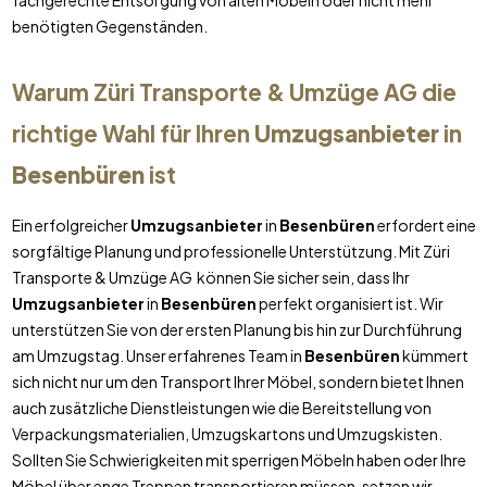
fachgerechte Entsorgung von alten Möbeln oder nicht mehr
benötigten Gegenständen.
Warum Züri Transporte & Umzüge AG die
richtige Wahl für Ihren
Umzugsanbieter
in
Besenbüren
ist
Ein erfolgreicher
Umzugsanbieter
in
Besenbüren
erfordert eine
sorgfältige Planung und professionelle Unterstützung. Mit Züri
Transporte & Umzüge AG können Sie sicher sein, dass Ihr
Umzugsanbieter
in
Besenbüren
perfekt organisiert ist. Wir
unterstützen Sie von der ersten Planung bis hin zur Durchführung
am Umzugstag. Unser erfahrenes Team in
Besenbüren
kümmert
sich nicht nur um den Transport Ihrer Möbel, sondern bietet Ihnen
auch zusätzliche Dienstleistungen wie die Bereitstellung von
Verpackungsmaterialien, Umzugskartons und Umzugskisten.
Sollten Sie Schwierigkeiten mit sperrigen Möbeln haben oder Ihre
Möbel über enge Treppen transportieren müssen, setzen wir