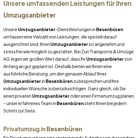
Unsere umfassenden Leistungen für Ihren
Umzugsanbieter
Unsere
Umzugsanbieter
-Dienstleistungen in
Besenbüren
umfassen eine Vielzahl von Leistungen, die speziell darauf
ausgerichtet sind, Ihren
Umzugsanbieter
so angenehm und
stressfrei wie möglich zu gestalten. Bei Züri Transporte & Umzüge
AG legen wir großen Wert darauf, dass Ihr
Umzugsanbieter
von
Anfang an gut geplant ist. Deshalb bieten wir Ihnen eine
ausführliche Beratung, um den genauen Ablauf Ihres
Umzugsanbieter
in
Besenbüren
zu besprechen und Ihre
individuellen Wünsche zu berücksichtigen. Ganz gleich, ob Sie
einen privaten
Umzugsanbieter
oder einen Firmenumzug planen
– unser erfahrenes Team in
Besenbüren
steht Ihnen bei jedem
Schritt zur Seite.
Privatumzug in
Besenbüren
Ein Privatumzug kann eine anstrengende Aufgabe sein, besonders