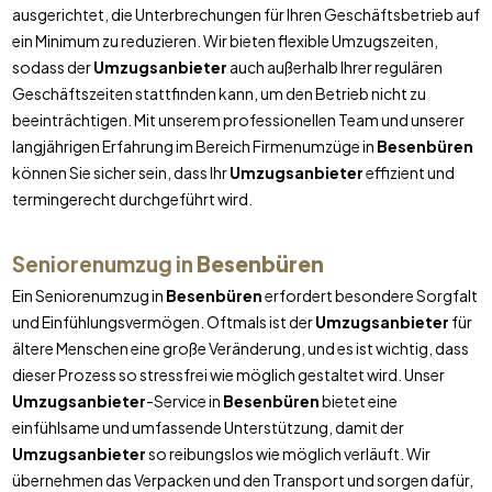
ausgerichtet, die Unterbrechungen für Ihren Geschäftsbetrieb auf
ein Minimum zu reduzieren. Wir bieten flexible Umzugszeiten,
sodass der
Umzugsanbieter
auch außerhalb Ihrer regulären
Geschäftszeiten stattfinden kann, um den Betrieb nicht zu
beeinträchtigen. Mit unserem professionellen Team und unserer
langjährigen Erfahrung im Bereich Firmenumzüge in
Besenbüren
können Sie sicher sein, dass Ihr
Umzugsanbieter
effizient und
termingerecht durchgeführt wird.
Seniorenumzug in
Besenbüren
Ein Seniorenumzug in
Besenbüren
erfordert besondere Sorgfalt
und Einfühlungsvermögen. Oftmals ist der
Umzugsanbieter
für
ältere Menschen eine große Veränderung, und es ist wichtig, dass
dieser Prozess so stressfrei wie möglich gestaltet wird. Unser
Umzugsanbieter
-Service in
Besenbüren
bietet eine
einfühlsame und umfassende Unterstützung, damit der
Umzugsanbieter
so reibungslos wie möglich verläuft. Wir
übernehmen das Verpacken und den Transport und sorgen dafür,