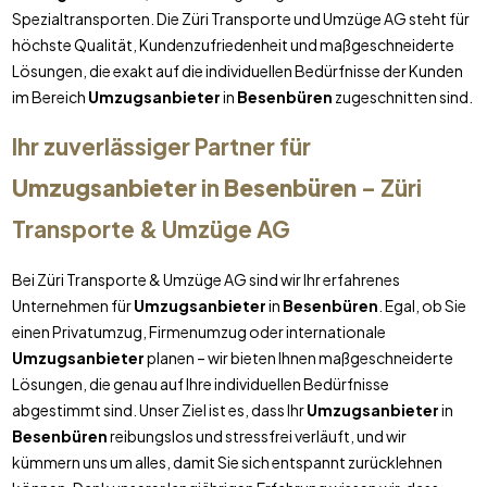
Spezialtransporten. Die Züri Transporte und Umzüge AG steht für
höchste Qualität, Kundenzufriedenheit und maßgeschneiderte
Lösungen, die exakt auf die individuellen Bedürfnisse der Kunden
im Bereich
Umzugsanbieter
in
Besenbüren
zugeschnitten sind.
Ihr zuverlässiger Partner für
Umzugsanbieter
in
Besenbüren
– Züri
Transporte & Umzüge AG
Bei Züri Transporte & Umzüge AG sind wir Ihr erfahrenes
Unternehmen für
Umzugsanbieter
in
Besenbüren
. Egal, ob Sie
einen Privatumzug, Firmenumzug oder internationale
Umzugsanbieter
planen – wir bieten Ihnen maßgeschneiderte
Lösungen, die genau auf Ihre individuellen Bedürfnisse
abgestimmt sind. Unser Ziel ist es, dass Ihr
Umzugsanbieter
in
Besenbüren
reibungslos und stressfrei verläuft, und wir
kümmern uns um alles, damit Sie sich entspannt zurücklehnen