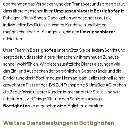
übernehmen das Verpacken und den Transport und sorgen dafür,
dass ältere Menschen ihren
Umzugsanbieter
in
Bottighofen
in
Ruhe genießen können. Dabei gehen wir besonders auf die
individuellen Bedürfnisse unserer Kunden ein und bieten
maßgeschneiderte Lösungen an, die den
Umzugsanbieter
erleichtern.
Unser Team in
Bottighofen
unterstützt Sie bei jedem Schritt und
sorgt dafür, dass sich ältere Menschen in ihrem neuen Zuhause
schnell wohlfühlen. Wir bieten zusätzliche Dienstleistungen wie
das Ein- und Auspacken der persönlichen Gegenstände und die
Einrichtung der Möbel im neuen Heim an, damit alles schnell seinen
gewohnten Platz findet. Bei Züri Transporte & Umzüge AG stehen
die Bedürfnisse unserer Kunden immer an erster Stelle, und wir
arbeiten mit viel Feingefühl, um den Seniorenumzug in
Bottighofen
so angenehm wie möglich zu gestalten.
Weitere Dienstleistungen in
Bottighofen