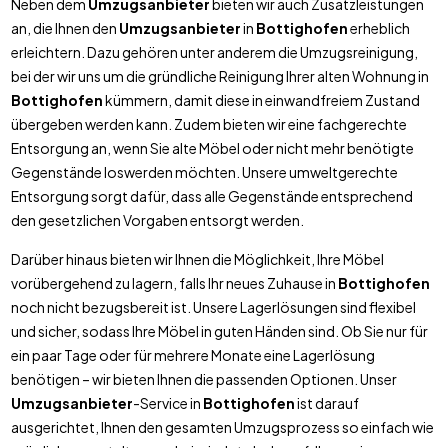
Neben dem
Umzugsanbieter
bieten wir auch Zusatzleistungen
an, die Ihnen den
Umzugsanbieter
in
Bottighofen
erheblich
erleichtern. Dazu gehören unter anderem die Umzugsreinigung,
bei der wir uns um die gründliche Reinigung Ihrer alten Wohnung in
Bottighofen
kümmern, damit diese in einwandfreiem Zustand
übergeben werden kann. Zudem bieten wir eine fachgerechte
Entsorgung an, wenn Sie alte Möbel oder nicht mehr benötigte
Gegenstände loswerden möchten. Unsere umweltgerechte
Entsorgung sorgt dafür, dass alle Gegenstände entsprechend
den gesetzlichen Vorgaben entsorgt werden.
Darüber hinaus bieten wir Ihnen die Möglichkeit, Ihre Möbel
vorübergehend zu lagern, falls Ihr neues Zuhause in
Bottighofen
noch nicht bezugsbereit ist. Unsere Lagerlösungen sind flexibel
und sicher, sodass Ihre Möbel in guten Händen sind. Ob Sie nur für
ein paar Tage oder für mehrere Monate eine Lagerlösung
benötigen – wir bieten Ihnen die passenden Optionen. Unser
Umzugsanbieter
-Service in
Bottighofen
ist darauf
ausgerichtet, Ihnen den gesamten Umzugsprozess so einfach wie