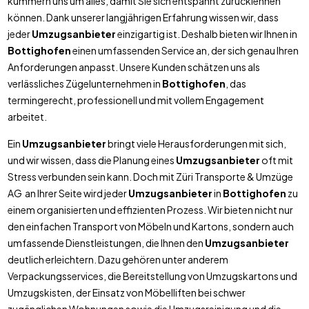
kümmern uns um alles, damit Sie sich entspannt zurücklehnen
können. Dank unserer langjährigen Erfahrung wissen wir, dass
jeder
Umzugsanbieter
einzigartig ist. Deshalb bieten wir Ihnen in
Bottighofen
einen umfassenden Service an, der sich genau Ihren
Anforderungen anpasst. Unsere Kunden schätzen uns als
verlässliches Zügelunternehmen in
Bottighofen
, das
termingerecht, professionell und mit vollem Engagement
arbeitet.
Ein
Umzugsanbieter
bringt viele Herausforderungen mit sich,
und wir wissen, dass die Planung eines
Umzugsanbieter
oft mit
Stress verbunden sein kann. Doch mit Züri Transporte & Umzüge
AG an Ihrer Seite wird jeder
Umzugsanbieter
in
Bottighofen
zu
einem organisierten und effizienten Prozess. Wir bieten nicht nur
den einfachen Transport von Möbeln und Kartons, sondern auch
umfassende Dienstleistungen, die Ihnen den
Umzugsanbieter
deutlich erleichtern. Dazu gehören unter anderem
Verpackungsservices, die Bereitstellung von Umzugskartons und
Umzugskisten, der Einsatz von Möbelliften bei schwer