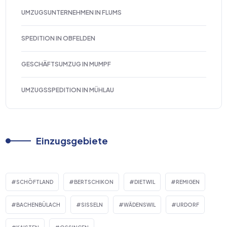
UMZUGSUNTERNEHMEN IN FLUMS
SPEDITION IN OBFELDEN
GESCHÄFTSUMZUG IN MUMPF
UMZUGSSPEDITION IN MÜHLAU
Einzugsgebiete
SCHÖFTLAND
BERTSCHIKON
DIETWIL
REMIGEN
BACHENBÜLACH
SISSELN
WÄDENSWIL
URDORF