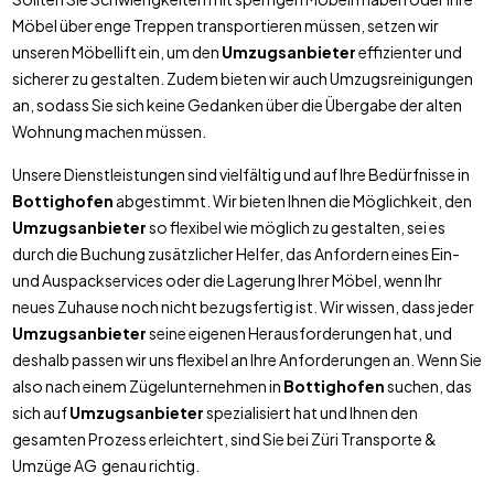
Möbel über enge Treppen transportieren müssen, setzen wir
unseren Möbellift ein, um den
Umzugsanbieter
effizienter und
sicherer zu gestalten. Zudem bieten wir auch Umzugsreinigungen
an, sodass Sie sich keine Gedanken über die Übergabe der alten
Wohnung machen müssen.
Unsere Dienstleistungen sind vielfältig und auf Ihre Bedürfnisse in
Bottighofen
abgestimmt. Wir bieten Ihnen die Möglichkeit, den
Umzugsanbieter
so flexibel wie möglich zu gestalten, sei es
durch die Buchung zusätzlicher Helfer, das Anfordern eines Ein-
und Auspackservices oder die Lagerung Ihrer Möbel, wenn Ihr
neues Zuhause noch nicht bezugsfertig ist. Wir wissen, dass jeder
Umzugsanbieter
seine eigenen Herausforderungen hat, und
deshalb passen wir uns flexibel an Ihre Anforderungen an. Wenn Sie
also nach einem Zügelunternehmen in
Bottighofen
suchen, das
sich auf
Umzugsanbieter
spezialisiert hat und Ihnen den
gesamten Prozess erleichtert, sind Sie bei Züri Transporte &
Umzüge AG genau richtig.