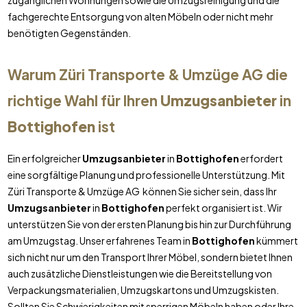
zugänglichen Wohnungen sowie die Umzugsreinigung und die
fachgerechte Entsorgung von alten Möbeln oder nicht mehr
benötigten Gegenständen.
Warum Züri Transporte & Umzüge AG die
richtige Wahl für Ihren
Umzugsanbieter
in
Bottighofen
ist
Ein erfolgreicher
Umzugsanbieter
in
Bottighofen
erfordert
eine sorgfältige Planung und professionelle Unterstützung. Mit
Züri Transporte & Umzüge AG können Sie sicher sein, dass Ihr
Umzugsanbieter
in
Bottighofen
perfekt organisiert ist. Wir
unterstützen Sie von der ersten Planung bis hin zur Durchführung
am Umzugstag. Unser erfahrenes Team in
Bottighofen
kümmert
sich nicht nur um den Transport Ihrer Möbel, sondern bietet Ihnen
auch zusätzliche Dienstleistungen wie die Bereitstellung von
Verpackungsmaterialien, Umzugskartons und Umzugskisten.
Sollten Sie Schwierigkeiten mit sperrigen Möbeln haben oder Ihre