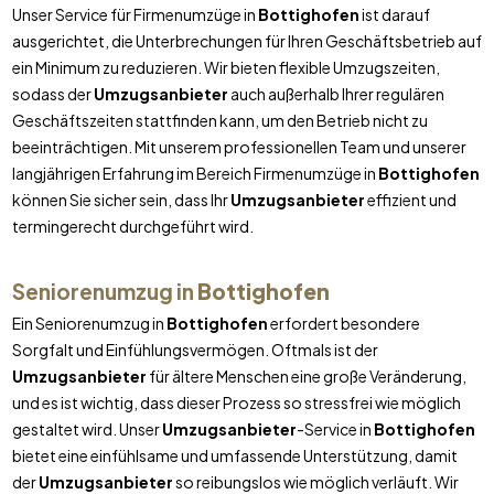
Unser Service für Firmenumzüge in
Bottighofen
ist darauf
ausgerichtet, die Unterbrechungen für Ihren Geschäftsbetrieb auf
ein Minimum zu reduzieren. Wir bieten flexible Umzugszeiten,
sodass der
Umzugsanbieter
auch außerhalb Ihrer regulären
Geschäftszeiten stattfinden kann, um den Betrieb nicht zu
beeinträchtigen. Mit unserem professionellen Team und unserer
langjährigen Erfahrung im Bereich Firmenumzüge in
Bottighofen
können Sie sicher sein, dass Ihr
Umzugsanbieter
effizient und
termingerecht durchgeführt wird.
Seniorenumzug in
Bottighofen
Ein Seniorenumzug in
Bottighofen
erfordert besondere
Sorgfalt und Einfühlungsvermögen. Oftmals ist der
Umzugsanbieter
für ältere Menschen eine große Veränderung,
und es ist wichtig, dass dieser Prozess so stressfrei wie möglich
gestaltet wird. Unser
Umzugsanbieter
-Service in
Bottighofen
bietet eine einfühlsame und umfassende Unterstützung, damit
der
Umzugsanbieter
so reibungslos wie möglich verläuft. Wir