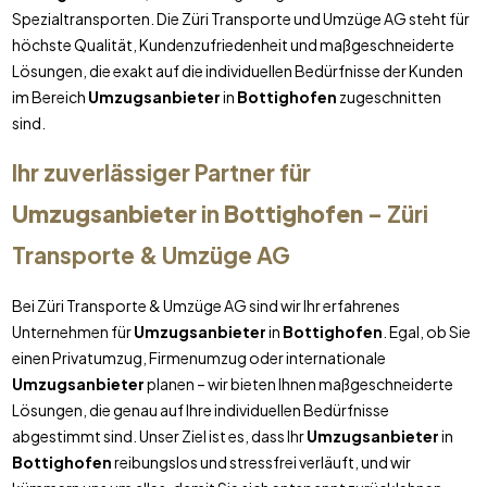
Spezialtransporten. Die Züri Transporte und Umzüge AG steht für
höchste Qualität, Kundenzufriedenheit und maßgeschneiderte
Lösungen, die exakt auf die individuellen Bedürfnisse der Kunden
im Bereich
Umzugsanbieter
in
Bottighofen
zugeschnitten
sind.
Ihr zuverlässiger Partner für
Umzugsanbieter
in
Bottighofen
– Züri
Transporte & Umzüge AG
Bei Züri Transporte & Umzüge AG sind wir Ihr erfahrenes
Unternehmen für
Umzugsanbieter
in
Bottighofen
. Egal, ob Sie
einen Privatumzug, Firmenumzug oder internationale
Umzugsanbieter
planen – wir bieten Ihnen maßgeschneiderte
Lösungen, die genau auf Ihre individuellen Bedürfnisse
abgestimmt sind. Unser Ziel ist es, dass Ihr
Umzugsanbieter
in
Bottighofen
reibungslos und stressfrei verläuft, und wir