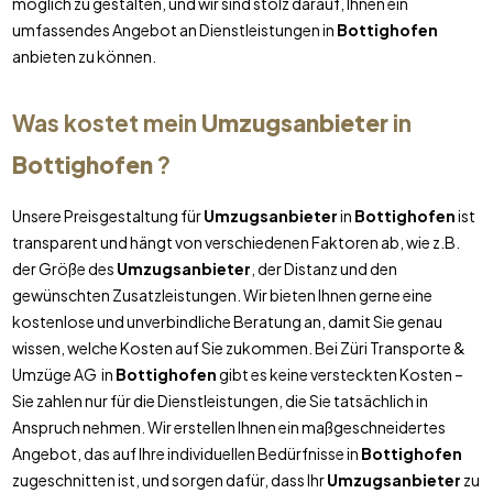
möglich zu gestalten, und wir sind stolz darauf, Ihnen ein
umfassendes Angebot an Dienstleistungen in
Bottighofen
anbieten zu können.
Was kostet mein
Umzugsanbieter
in
Bottighofen
?
Unsere Preisgestaltung für
Umzugsanbieter
in
Bottighofen
ist
transparent und hängt von verschiedenen Faktoren ab, wie z.B.
der Größe des
Umzugsanbieter
, der Distanz und den
gewünschten Zusatzleistungen. Wir bieten Ihnen gerne eine
kostenlose und unverbindliche Beratung an, damit Sie genau
wissen, welche Kosten auf Sie zukommen. Bei Züri Transporte &
Umzüge AG in
Bottighofen
gibt es keine versteckten Kosten –
Sie zahlen nur für die Dienstleistungen, die Sie tatsächlich in
Anspruch nehmen. Wir erstellen Ihnen ein maßgeschneidertes
Angebot, das auf Ihre individuellen Bedürfnisse in
Bottighofen
zugeschnitten ist, und sorgen dafür, dass Ihr
Umzugsanbieter
zu