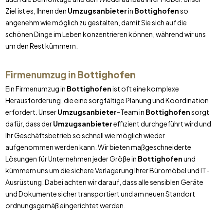
Ziel ist es, Ihnen den
Umzugsanbieter
in
Bottighofen
so
angenehm wie möglich zu gestalten, damit Sie sich auf die
schönen Dinge im Leben konzentrieren können, während wir uns
um den Rest kümmern.
Firmenumzug in
Bottighofen
Ein Firmenumzug in
Bottighofen
ist oft eine komplexe
Herausforderung, die eine sorgfältige Planung und Koordination
erfordert. Unser
Umzugsanbieter
-Team in
Bottighofen
sorgt
dafür, dass der
Umzugsanbieter
effizient durchgeführt wird und
Ihr Geschäftsbetrieb so schnell wie möglich wieder
aufgenommen werden kann. Wir bieten maßgeschneiderte
Lösungen für Unternehmen jeder Größe in
Bottighofen
und
kümmern uns um die sichere Verlagerung Ihrer Büromöbel und IT-
Ausrüstung. Dabei achten wir darauf, dass alle sensiblen Geräte
und Dokumente sicher transportiert und am neuen Standort
ordnungsgemäß eingerichtet werden.