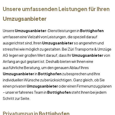
Unsere umfassenden Leistungen für Ihren
Umzugsanbieter
Unsere
Umzugsanbieter
-Dienstleistungen in
Bottighofen
umfassen eine Vielzahl von Leistungen, die speziell darauf
ausgerichtet sind, Ihren
Umzugsanbieter
so angenehm und
stressfrei wie möglich zu gestalten. Bei Züri Transporte & Umzüge
AG legen wir großen Wert darauf, dass Ihr
Umzugsanbieter
von
Anfang an gut geplant ist. Deshalb bieten wir Ihnen eine
ausführliche Beratung, um den genauen Ablauf Ihres
Umzugsanbieter
in
Bottighofen
zu besprechen und Ihre
individuellen Wünsche zu berücksichtigen. Ganz gleich, ob Sie
einen privaten
Umzugsanbieter
oder einen Firmenumzug planen
– unser erfahrenes Team in
Bottighofen
steht Ihnen bei jedem
Schritt zur Seite.
Privatumzug in
Bottighofen