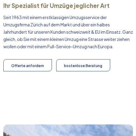
Ihr Spezialist für Umzüge jeglicher Art
Seit 1963 mit einem erstklassigen Umzugsservice der
Umzugsfirma Zürich auf dem Markt und über ein halbes
Jahrhundert für unseren Kunden schweizweit & EU im Einsatz. Ganz
gleich, ob Sie mit einem kleinen Umzug eine Strasse weiter ziehen
wollen oder mit einem Full-Service-Umzug nach
Europa
.
Offerte anfordern
kostenlose Beratung