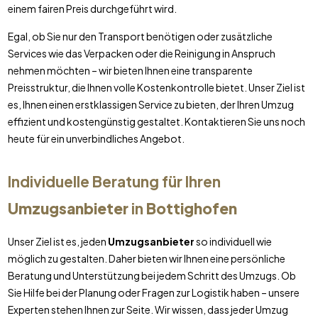
einem fairen Preis durchgeführt wird.
Egal, ob Sie nur den Transport benötigen oder zusätzliche
Services wie das Verpacken oder die Reinigung in Anspruch
nehmen möchten – wir bieten Ihnen eine transparente
Preisstruktur, die Ihnen volle Kostenkontrolle bietet. Unser Ziel ist
es, Ihnen einen erstklassigen Service zu bieten, der Ihren Umzug
effizient und kostengünstig gestaltet. Kontaktieren Sie uns noch
heute für ein unverbindliches Angebot.
Individuelle Beratung für Ihren
Umzugsanbieter
in
Bottighofen
Unser Ziel ist es, jeden
Umzugsanbieter
so individuell wie
möglich zu gestalten. Daher bieten wir Ihnen eine persönliche
Beratung und Unterstützung bei jedem Schritt des Umzugs. Ob
Sie Hilfe bei der Planung oder Fragen zur Logistik haben – unsere
Experten stehen Ihnen zur Seite. Wir wissen, dass jeder Umzug