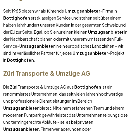
Seit 1963 bieten wir als führende
Umzugsanbieter
-Firma in
Bottighofen
erstklassigen Service und stehen seit über einem
halben Jahrhundert unseren Kunden in der gesamten Schweiz und
der EU zur Seite. Egal, ob Sie nur einen kleinen
Umzugsanbieter
in
der Nachbarschaft planen oder mit unserem umfassenden Full-
Service-
Umzugsanbieter
in ein europäisches Land ziehen – wir
sind Ihr verlässlicher Partner für jedes
Umzugsanbieter
-Projekt
in
Bottighofen
.
Züri Transporte & Umzüge AG
Die Züri Transporte & Umzüge AG aus
Bottighofen
ist ein
renommiertes Unternehmen, das seit vielen Jahren hochwertige
und professionelle Dienstleistungen im Bereich
Umzugsanbieter
bietet. Mit einem erfahrenen Team und einem
modernen Fuhrpark gewährleistet das Unternehmen reibungslose
und termingerechte Abläufe – sei es bei privaten
Umzugsanbieter
, Firmenverlagerungen oder