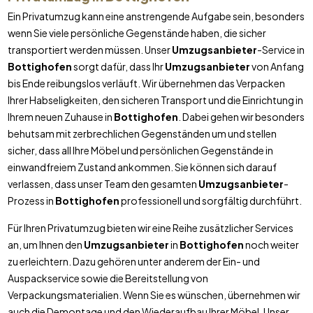
Ein Privatumzug kann eine anstrengende Aufgabe sein, besonders
wenn Sie viele persönliche Gegenstände haben, die sicher
transportiert werden müssen. Unser
Umzugsanbieter
-Service in
Bottighofen
sorgt dafür, dass Ihr
Umzugsanbieter
von Anfang
bis Ende reibungslos verläuft. Wir übernehmen das Verpacken
Ihrer Habseligkeiten, den sicheren Transport und die Einrichtung in
Ihrem neuen Zuhause in
Bottighofen
. Dabei gehen wir besonders
behutsam mit zerbrechlichen Gegenständen um und stellen
sicher, dass all Ihre Möbel und persönlichen Gegenstände in
einwandfreiem Zustand ankommen. Sie können sich darauf
verlassen, dass unser Team den gesamten
Umzugsanbieter
-
Prozess in
Bottighofen
professionell und sorgfältig durchführt.
Für Ihren Privatumzug bieten wir eine Reihe zusätzlicher Services
an, um Ihnen den
Umzugsanbieter
in
Bottighofen
noch weiter
zu erleichtern. Dazu gehören unter anderem der Ein- und
Auspackservice sowie die Bereitstellung von
Verpackungsmaterialien. Wenn Sie es wünschen, übernehmen wir
auch die Demontage und den Wiederaufbau Ihrer Möbel. Unser