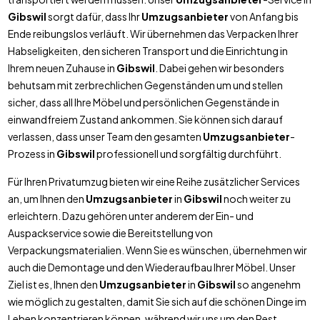
Gibswil
sorgt dafür, dass Ihr
Umzugsanbieter
von Anfang bis
Ende reibungslos verläuft. Wir übernehmen das Verpacken Ihrer
Habseligkeiten, den sicheren Transport und die Einrichtung in
Ihrem neuen Zuhause in
Gibswil
. Dabei gehen wir besonders
behutsam mit zerbrechlichen Gegenständen um und stellen
sicher, dass all Ihre Möbel und persönlichen Gegenstände in
einwandfreiem Zustand ankommen. Sie können sich darauf
verlassen, dass unser Team den gesamten
Umzugsanbieter
-
Prozess in
Gibswil
professionell und sorgfältig durchführt.
Für Ihren Privatumzug bieten wir eine Reihe zusätzlicher Services
an, um Ihnen den
Umzugsanbieter
in
Gibswil
noch weiter zu
erleichtern. Dazu gehören unter anderem der Ein- und
Auspackservice sowie die Bereitstellung von
Verpackungsmaterialien. Wenn Sie es wünschen, übernehmen wir
auch die Demontage und den Wiederaufbau Ihrer Möbel. Unser
Ziel ist es, Ihnen den
Umzugsanbieter
in
Gibswil
so angenehm
wie möglich zu gestalten, damit Sie sich auf die schönen Dinge im
Leben konzentrieren können, während wir uns um den Rest