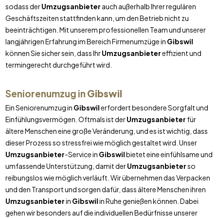
sodass der
Umzugsanbieter
auch außerhalb Ihrer regulären
Geschäftszeiten stattfinden kann, um den Betrieb nicht zu
beeinträchtigen. Mit unserem professionellen Team und unserer
langjährigen Erfahrung im Bereich Firmenumzüge in
Gibswil
können Sie sicher sein, dass Ihr
Umzugsanbieter
effizient und
termingerecht durchgeführt wird.
Seniorenumzug in
Gibswil
Ein Seniorenumzug in
Gibswil
erfordert besondere Sorgfalt und
Einfühlungsvermögen. Oftmals ist der
Umzugsanbieter
für
ältere Menschen eine große Veränderung, und es ist wichtig, dass
dieser Prozess so stressfrei wie möglich gestaltet wird. Unser
Umzugsanbieter
-Service in
Gibswil
bietet eine einfühlsame und
umfassende Unterstützung, damit der
Umzugsanbieter
so
reibungslos wie möglich verläuft. Wir übernehmen das Verpacken
und den Transport und sorgen dafür, dass ältere Menschen ihren
Umzugsanbieter
in
Gibswil
in Ruhe genießen können. Dabei
gehen wir besonders auf die individuellen Bedürfnisse unserer