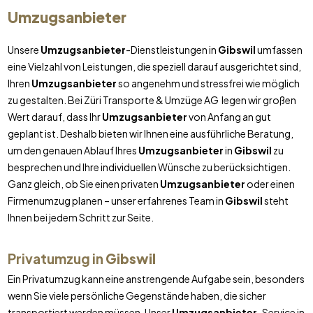
Umzugsanbieter
Unsere
Umzugsanbieter
-Dienstleistungen in
Gibswil
umfassen
eine Vielzahl von Leistungen, die speziell darauf ausgerichtet sind,
Ihren
Umzugsanbieter
so angenehm und stressfrei wie möglich
zu gestalten. Bei Züri Transporte & Umzüge AG legen wir großen
Wert darauf, dass Ihr
Umzugsanbieter
von Anfang an gut
geplant ist. Deshalb bieten wir Ihnen eine ausführliche Beratung,
um den genauen Ablauf Ihres
Umzugsanbieter
in
Gibswil
zu
besprechen und Ihre individuellen Wünsche zu berücksichtigen.
Ganz gleich, ob Sie einen privaten
Umzugsanbieter
oder einen
Firmenumzug planen – unser erfahrenes Team in
Gibswil
steht
Ihnen bei jedem Schritt zur Seite.
Privatumzug in
Gibswil
Ein Privatumzug kann eine anstrengende Aufgabe sein, besonders
wenn Sie viele persönliche Gegenstände haben, die sicher
transportiert werden müssen. Unser
Umzugsanbieter
-Service in