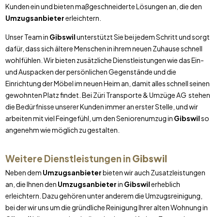
Kunden ein und bieten maßgeschneiderte Lösungen an, die den
Umzugsanbieter
erleichtern.
Unser Team in
Gibswil
unterstützt Sie bei jedem Schritt und sorgt
dafür, dass sich ältere Menschen in ihrem neuen Zuhause schnell
wohlfühlen. Wir bieten zusätzliche Dienstleistungen wie das Ein-
und Auspacken der persönlichen Gegenstände und die
Einrichtung der Möbel im neuen Heim an, damit alles schnell seinen
gewohnten Platz findet. Bei Züri Transporte & Umzüge AG stehen
die Bedürfnisse unserer Kunden immer an erster Stelle, und wir
arbeiten mit viel Feingefühl, um den Seniorenumzug in
Gibswil
so
angenehm wie möglich zu gestalten.
Weitere Dienstleistungen in
Gibswil
Neben dem
Umzugsanbieter
bieten wir auch Zusatzleistungen
an, die Ihnen den
Umzugsanbieter
in
Gibswil
erheblich
erleichtern. Dazu gehören unter anderem die Umzugsreinigung,
bei der wir uns um die gründliche Reinigung Ihrer alten Wohnung in