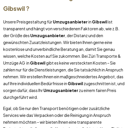
Gibswil
?
Unsere Preisgestaltung für
Umzugsanbieter
in
Gibswil
ist
transparent und hängt von verschiedenen Faktoren ab, wie z.B.
der Größe des
Umzugsanbieter
, der Distanz und den
gewünschten Zusatzleistungen. Wir bieten Ihnen gerne eine
kostenlose und unverbindliche Beratung an, damit Sie genau
wissen, welche Kosten auf Sie zukommen. Bei Züri Transporte &
Umzüge AG in
Gibswil
gibt es keine versteckten Kosten – Sie
zahlen nur für die Dienstleistungen, die Sie tatsächlich in Anspruch
nehmen. Wir erstellen Ihnen ein maßgeschneidertes Angebot, das
auf Ihre individuellen Bedürfnisse in
Gibswil
zugeschnitten ist, und
sorgen dafür, dass Ihr
Umzugsanbieter
zu einem fairen Preis
durchgeführt wird.
Egal, ob Sie nur den Transport benötigen oder zusätzliche
Services wie das Verpacken oder die Reinigung in Anspruch
nehmen möchten – wir bieten Ihnen eine transparente