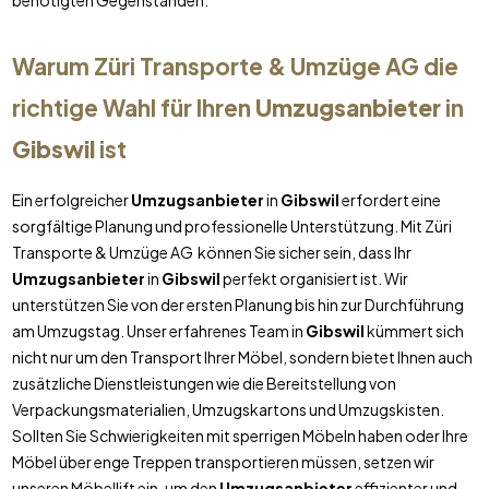
benötigten Gegenständen.
Warum Züri Transporte & Umzüge AG die
richtige Wahl für Ihren
Umzugsanbieter
in
Gibswil
ist
Ein erfolgreicher
Umzugsanbieter
in
Gibswil
erfordert eine
sorgfältige Planung und professionelle Unterstützung. Mit Züri
Transporte & Umzüge AG können Sie sicher sein, dass Ihr
Umzugsanbieter
in
Gibswil
perfekt organisiert ist. Wir
unterstützen Sie von der ersten Planung bis hin zur Durchführung
am Umzugstag. Unser erfahrenes Team in
Gibswil
kümmert sich
nicht nur um den Transport Ihrer Möbel, sondern bietet Ihnen auch
zusätzliche Dienstleistungen wie die Bereitstellung von
Verpackungsmaterialien, Umzugskartons und Umzugskisten.
Sollten Sie Schwierigkeiten mit sperrigen Möbeln haben oder Ihre
Möbel über enge Treppen transportieren müssen, setzen wir
unseren Möbellift ein, um den
Umzugsanbieter
effizienter und