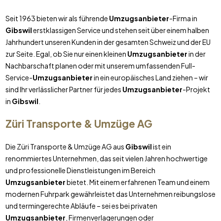
Seit 1963 bieten wir als führende
Umzugsanbieter
-Firma in
Gibswil
erstklassigen Service und stehen seit über einem halben
Jahrhundert unseren Kunden in der gesamten Schweiz und der EU
zur Seite. Egal, ob Sie nur einen kleinen
Umzugsanbieter
in der
Nachbarschaft planen oder mit unserem umfassenden Full-
Service-
Umzugsanbieter
in ein europäisches Land ziehen – wir
sind Ihr verlässlicher Partner für jedes
Umzugsanbieter
-Projekt
in
Gibswil
.
Züri Transporte & Umzüge AG
Die Züri Transporte & Umzüge AG aus
Gibswil
ist ein
renommiertes Unternehmen, das seit vielen Jahren hochwertige
und professionelle Dienstleistungen im Bereich
Umzugsanbieter
bietet. Mit einem erfahrenen Team und einem
modernen Fuhrpark gewährleistet das Unternehmen reibungslose
und termingerechte Abläufe – sei es bei privaten
Umzugsanbieter
, Firmenverlagerungen oder