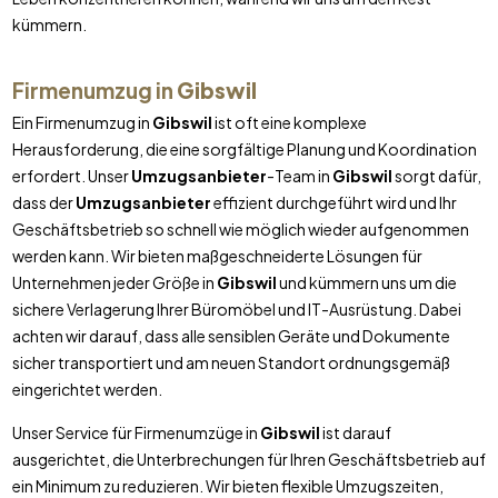
kümmern.
Firmenumzug in
Gibswil
Ein Firmenumzug in
Gibswil
ist oft eine komplexe
Herausforderung, die eine sorgfältige Planung und Koordination
erfordert. Unser
Umzugsanbieter
-Team in
Gibswil
sorgt dafür,
dass der
Umzugsanbieter
effizient durchgeführt wird und Ihr
Geschäftsbetrieb so schnell wie möglich wieder aufgenommen
werden kann. Wir bieten maßgeschneiderte Lösungen für
Unternehmen jeder Größe in
Gibswil
und kümmern uns um die
sichere Verlagerung Ihrer Büromöbel und IT-Ausrüstung. Dabei
achten wir darauf, dass alle sensiblen Geräte und Dokumente
sicher transportiert und am neuen Standort ordnungsgemäß
eingerichtet werden.
Unser Service für Firmenumzüge in
Gibswil
ist darauf
ausgerichtet, die Unterbrechungen für Ihren Geschäftsbetrieb auf
ein Minimum zu reduzieren. Wir bieten flexible Umzugszeiten,