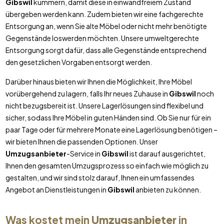
Gibswil
kümmern, damit diese in einwandfreiem Zustand
übergeben werden kann. Zudem bieten wir eine fachgerechte
Entsorgung an, wenn Sie alte Möbel oder nicht mehr benötigte
Gegenstände loswerden möchten. Unsere umweltgerechte
Entsorgung sorgt dafür, dass alle Gegenstände entsprechend
den gesetzlichen Vorgaben entsorgt werden.
Darüber hinaus bieten wir Ihnen die Möglichkeit, Ihre Möbel
vorübergehend zu lagern, falls Ihr neues Zuhause in
Gibswil
noch
nicht bezugsbereit ist. Unsere Lagerlösungen sind flexibel und
sicher, sodass Ihre Möbel in guten Händen sind. Ob Sie nur für ein
paar Tage oder für mehrere Monate eine Lagerlösung benötigen –
wir bieten Ihnen die passenden Optionen. Unser
Umzugsanbieter
-Service in
Gibswil
ist darauf ausgerichtet,
Ihnen den gesamten Umzugsprozess so einfach wie möglich zu
gestalten, und wir sind stolz darauf, Ihnen ein umfassendes
Angebot an Dienstleistungen in
Gibswil
anbieten zu können.
Was kostet mein
Umzugsanbieter
in