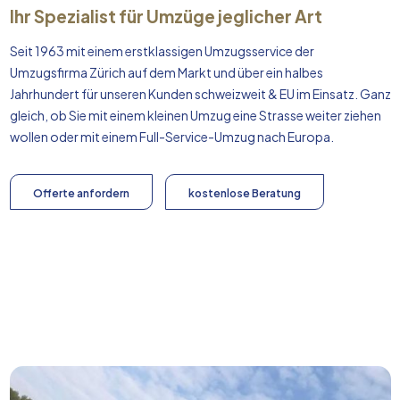
Ihr Spezialist für Umzüge jeglicher Art
Seit 1963 mit einem erstklassigen Umzugsservice der
Umzugsfirma Zürich auf dem Markt und über ein halbes
Jahrhundert für unseren Kunden schweizweit & EU im Einsatz. Ganz
gleich, ob Sie mit einem kleinen Umzug eine Strasse weiter ziehen
wollen oder mit einem Full-Service-Umzug nach
Europa
.
Offerte anfordern
kostenlose Beratung