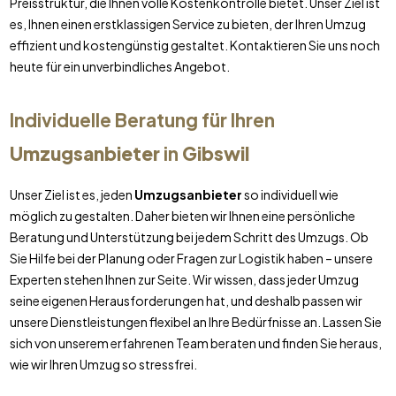
Preisstruktur, die Ihnen volle Kostenkontrolle bietet. Unser Ziel ist
es, Ihnen einen erstklassigen Service zu bieten, der Ihren Umzug
effizient und kostengünstig gestaltet. Kontaktieren Sie uns noch
heute für ein unverbindliches Angebot.
Individuelle Beratung für Ihren
Umzugsanbieter
in
Gibswil
Unser Ziel ist es, jeden
Umzugsanbieter
so individuell wie
möglich zu gestalten. Daher bieten wir Ihnen eine persönliche
Beratung und Unterstützung bei jedem Schritt des Umzugs. Ob
Sie Hilfe bei der Planung oder Fragen zur Logistik haben – unsere
Experten stehen Ihnen zur Seite. Wir wissen, dass jeder Umzug
seine eigenen Herausforderungen hat, und deshalb passen wir
unsere Dienstleistungen flexibel an Ihre Bedürfnisse an. Lassen Sie
sich von unserem erfahrenen Team beraten und finden Sie heraus,
wie wir Ihren Umzug so stressfrei.