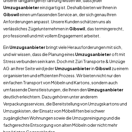
unserer langjährigen Erfahrung wissen wir, dass jeder
Umzugsanbieter
einzigartig ist. Deshalb bieten wir Ihnen in
Gibswil
einen umfassenden Service an, der sich genau Ihren
Anforderungen anpasst. Unsere Kunden schätzen uns als
verlässliches Zügelunternehmen in
Gibswil
, das termingerecht,
professionell und mit vollem Engagement arbeitet.
Ein
Umzugsanbieter
bringt viele Herausforderungen mit sich,
und wir wissen, dass die Planung eines
Umzugsanbieter
oft mit
Stress verbunden sein kann. Doch mit Züri Transporte & Umzüge
AG an Ihrer Seite wird jeder
Umzugsanbieter
in
Gibswil
zu einem
organisierten und effizienten Prozess. Wir bieten nicht nur den
einfachen Transport von Möbeln und Kartons, sondern auch
umfassende Dienstleistungen, die Ihnen den
Umzugsanbieter
deutlich erleichtern. Dazu gehören unter anderem
Verpackungsservices, die Bereitstellung von Umzugskartons und
Umzugskisten, der Einsatz von Möbelliften bei schwer
zugänglichen Wohnungen sowie die Umzugsreinigung und die
fachgerechte Entsorgung von alten Möbeln oder nicht mehr