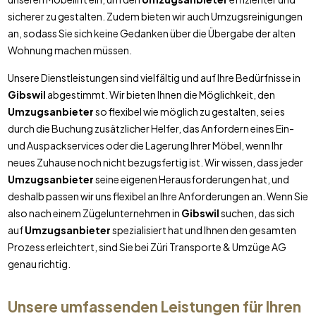
sicherer zu gestalten. Zudem bieten wir auch Umzugsreinigungen
an, sodass Sie sich keine Gedanken über die Übergabe der alten
Wohnung machen müssen.
Unsere Dienstleistungen sind vielfältig und auf Ihre Bedürfnisse in
Gibswil
abgestimmt. Wir bieten Ihnen die Möglichkeit, den
Umzugsanbieter
so flexibel wie möglich zu gestalten, sei es
durch die Buchung zusätzlicher Helfer, das Anfordern eines Ein-
und Auspackservices oder die Lagerung Ihrer Möbel, wenn Ihr
neues Zuhause noch nicht bezugsfertig ist. Wir wissen, dass jeder
Umzugsanbieter
seine eigenen Herausforderungen hat, und
deshalb passen wir uns flexibel an Ihre Anforderungen an. Wenn Sie
also nach einem Zügelunternehmen in
Gibswil
suchen, das sich
auf
Umzugsanbieter
spezialisiert hat und Ihnen den gesamten
Prozess erleichtert, sind Sie bei Züri Transporte & Umzüge AG
genau richtig.
Unsere umfassenden Leistungen für Ihren