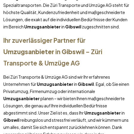
Spezialtransporten. Die Züri Transporte und Umzüge AG steht für
höchste Qualität, Kundenzufriedenheit und maßgeschneiderte
Lösungen, die exakt auf die individuellen Bedürfnisse der Kunden
im Bereich
Umzugsanbieter
in
Gibswil
zugeschnitten sind.
Ihr zuverlässiger Partner für
Umzugsanbieter
in
Gibswil
– Züri
Transporte & Umzüge AG
Bei Züri Transporte & Umzüge AG sind wir Ihr erfahrenes
Unternehmen für
Umzugsanbieter
in
Gibswil
. Egal, ob Sie einen
Privatumzug, Firmenumzug oder internationale
Umzugsanbieter
planen – wir bieten Ihnen maßgeschneiderte
Lösungen, die genau auf Ihre individuellen Bedürfnisse
abgestimmt sind. Unser Ziel ist es, dass Ihr
Umzugsanbieter
in
Gibswil
reibungslos und stressfrei verläuft, und wir kümmern uns
um alles, damit Sie sich entspannt zurücklehnen können. Dank