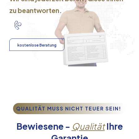
zu beantworten.
kostenlose Beratung
QUALITÄT MUSS NICHT TEUER SEIN!
Bewiesene -
Qualität
Ihre
Garantie