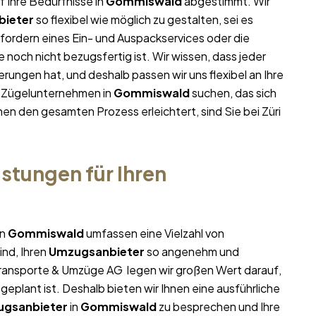
f Ihre Bedürfnisse in
Gommiswald
abgestimmt. Wir
ieter
so flexibel wie möglich zu gestalten, sei es
nfordern eines Ein- und Auspackservices oder die
noch nicht bezugsfertig ist. Wir wissen, dass jeder
ungen hat, und deshalb passen wir uns flexibel an Ihre
m Zügelunternehmen in
Gommiswald
suchen, das sich
hnen den gesamten Prozess erleichtert, sind Sie bei Züri
stungen für Ihren
in
Gommiswald
umfassen eine Vielzahl von
ind, Ihren
Umzugsanbieter
so angenehm und
i Transporte & Umzüge AG legen wir großen Wert darauf,
geplant ist. Deshalb bieten wir Ihnen eine ausführliche
gsanbieter
in
Gommiswald
zu besprechen und Ihre