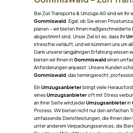
Bei Züri Transporte & Umzüge AG sind wir Ih
Gommiswald
. Egal, ob Sie einen Privatumz
planen – wir bieten Ihnen maßgeschneiderte L
abgestimmt sind. Unser Ziel ist es, dass Ihr
Um
stressfrei verläuft, und wir kümmern uns um a
Dank unserer langjährigen Erfahrung wissen wi
bieten wir Ihnen in
Gommiswald
einen umfas
Anforderungen anpasst. Unsere Kunden schät
Gommiswald
, das termingerecht, professio
Ein
Umzugsanbieter
bringt viele Herausford
eines
Umzugsanbieter
oft mit Stress verbu
an Ihrer Seite wird jeder
Umzugsanbieter
in
Prozess. Wir bieten nicht nur den einfachen 
umfassende Dienstleistungen, die Ihnen den
unter anderem Verpackungsservices, die Ber