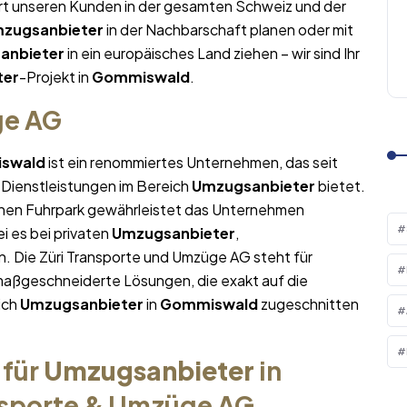
ert unseren Kunden in der gesamten Schweiz und der
zugsanbieter
in der Nachbarschaft planen oder mit
anbieter
in ein europäisches Land ziehen – wir sind Ihr
ter
-Projekt in
Gommiswald
.
ge AG
swald
ist ein renommiertes Unternehmen, das seit
 Dienstleistungen im Bereich
Umzugsanbieter
bietet.
nen Fuhrpark gewährleistet das Unternehmen
i es bei privaten
Umzugsanbieter
,
. Die Züri Transporte und Umzüge AG steht für
maßgeschneiderte Lösungen, die exakt auf die
ich
Umzugsanbieter
in
Gommiswald
zugeschnitten
 für
Umzugsanbieter
in
nsporte & Umzüge AG