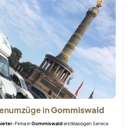
menumzüge in
Gommiswald
ieter
-Firma in
Gommiswald
erstklassigen Service