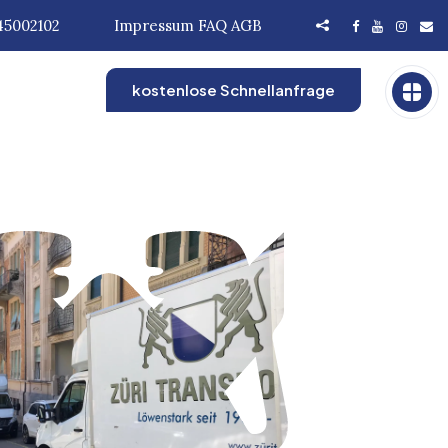
45002102
Impressum
FAQ
AGB
kostenlose Schnellanfrage