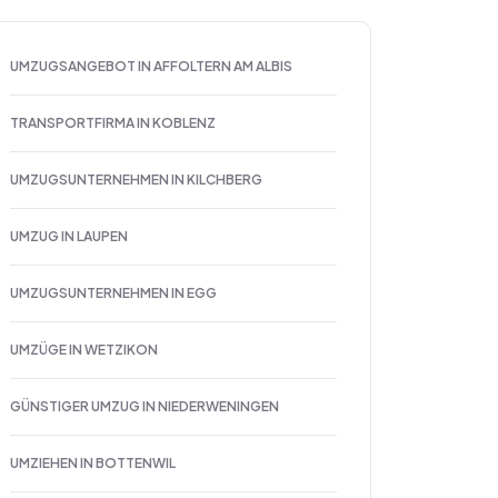
UMZUGSANGEBOT IN AFFOLTERN AM ALBIS
TRANSPORTFIRMA IN KOBLENZ
UMZUGSUNTERNEHMEN IN KILCHBERG
UMZUG IN LAUPEN
UMZUGSUNTERNEHMEN IN EGG
UMZÜGE IN WETZIKON
GÜNSTIGER UMZUG IN NIEDERWENINGEN
UMZIEHEN IN BOTTENWIL