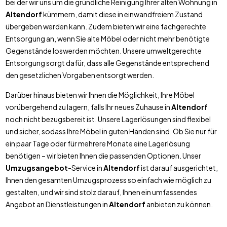
bei der wir uns um die gründliche Reinigung Ihrer alten Wohnung in
Altendorf
kümmern, damit diese in einwandfreiem Zustand
übergeben werden kann. Zudem bieten wir eine fachgerechte
Entsorgung an, wenn Sie alte Möbel oder nicht mehr benötigte
Gegenstände loswerden möchten. Unsere umweltgerechte
Entsorgung sorgt dafür, dass alle Gegenstände entsprechend
den gesetzlichen Vorgaben entsorgt werden.
Darüber hinaus bieten wir Ihnen die Möglichkeit, Ihre Möbel
vorübergehend zu lagern, falls Ihr neues Zuhause in
Altendorf
noch nicht bezugsbereit ist. Unsere Lagerlösungen sind flexibel
und sicher, sodass Ihre Möbel in guten Händen sind. Ob Sie nur für
ein paar Tage oder für mehrere Monate eine Lagerlösung
benötigen – wir bieten Ihnen die passenden Optionen. Unser
Umzugsangebot
-Service in
Altendorf
ist darauf ausgerichtet,
Ihnen den gesamten Umzugsprozess so einfach wie möglich zu
gestalten, und wir sind stolz darauf, Ihnen ein umfassendes
Angebot an Dienstleistungen in
Altendorf
anbieten zu können.