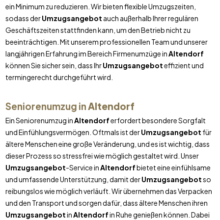
ein Minimum zu reduzieren. Wir bieten flexible Umzugszeiten,
sodass der
Umzugsangebot
auch außerhalb Ihrer regulären
Geschäftszeiten stattfinden kann, um den Betrieb nicht zu
beeinträchtigen. Mit unserem professionellen Team und unserer
langjährigen Erfahrung im Bereich Firmenumzüge in
Altendorf
können Sie sicher sein, dass Ihr
Umzugsangebot
effizient und
termingerecht durchgeführt wird.
Seniorenumzug in
Altendorf
Ein Seniorenumzug in
Altendorf
erfordert besondere Sorgfalt
und Einfühlungsvermögen. Oftmals ist der
Umzugsangebot
für
ältere Menschen eine große Veränderung, und es ist wichtig, dass
dieser Prozess so stressfrei wie möglich gestaltet wird. Unser
Umzugsangebot
-Service in
Altendorf
bietet eine einfühlsame
und umfassende Unterstützung, damit der
Umzugsangebot
so
reibungslos wie möglich verläuft. Wir übernehmen das Verpacken
und den Transport und sorgen dafür, dass ältere Menschen ihren
Umzugsangebot
in
Altendorf
in Ruhe genießen können. Dabei