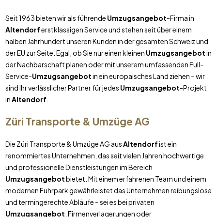
Seit 1963 bieten wir als führende
Umzugsangebot
-Firma in
Altendorf
erstklassigen Service und stehen seit über einem
halben Jahrhundert unseren Kunden in der gesamten Schweiz und
der EU zur Seite. Egal, ob Sie nur einen kleinen
Umzugsangebot
in
der Nachbarschaft planen oder mit unserem umfassenden Full-
Service-
Umzugsangebot
in ein europäisches Land ziehen – wir
sind Ihr verlässlicher Partner für jedes
Umzugsangebot
-Projekt
in
Altendorf
.
Züri Transporte & Umzüge AG
Die Züri Transporte & Umzüge AG aus
Altendorf
ist ein
renommiertes Unternehmen, das seit vielen Jahren hochwertige
und professionelle Dienstleistungen im Bereich
Umzugsangebot
bietet. Mit einem erfahrenen Team und einem
modernen Fuhrpark gewährleistet das Unternehmen reibungslose
und termingerechte Abläufe – sei es bei privaten
Umzugsangebot
, Firmenverlagerungen oder