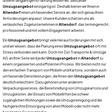
unserer langjährigen Erfahrung wissen wir, dass jeder
Umzugsangebot
einzigartig ist. Deshalb bieten wir Ihnen in
Altendorf
einen umfassenden Service an, der sich genau Ihren
Anforderungen anpasst. Unsere Kunden schätzen uns als
verlässliches Zügelunternehmen in
Altendorf
, das termingerecht,
professionell und mit vollem Engagement arbeitet.
Ein
Umzugsangebot
bringt viele Herausforderungen mit sich,
und wir wissen, dass die Planung eines
Umzugsangebot
oft mit
Stress verbunden sein kann. Doch mit Züri Transporte & Umzüge
AG an Ihrer Seite wird jeder
Umzugsangebot
in
Altendorf
zu
einem organisierten und effizienten Prozess. Wir bieten nicht nur
den einfachen Transport von Möbeln und Kartons, sondern auch
umfassende Dienstleistungen, die Ihnen den
Umzugsangebot
deutlich erleichtern. Dazu gehören unter anderem
Verpackungsservices, die Bereitstellung von Umzugskartons und
Umzugskisten, der Einsatz von Möbelliften bei schwer
zugänglichen Wohnungen sowie die Umzugsreinigung und die
fachgerechte Entsorgung von alten Möbeln oder nicht mehr