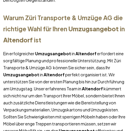
benötigten Gegenständen.
Warum Züri Transporte & Umzüge AG die
richtige Wahl für Ihren
Umzugsangebot
in
Altendorf
ist
Ein erfolgreicher
Umzugsangebot
in
Altendorf
erfordert eine
sorgfältige Planung und professionelle Unterstützung. Mit Züri
Transporte & Umzüge AG können Sie sicher sein, dass Ihr
Umzugsangebot
in
Altendorf
perfekt organisiert ist. Wir
unterstützen Sie von der ersten Planung bis hin zur Durchführung
am Umzugstag. Unser erfahrenes Team in
Altendorf
kümmert
sich nicht nur um den Transport Ihrer Möbel, sondern bietet Ihnen
auch zusätzliche Dienstleistungen wie die Bereitstellung von
Verpackungsmaterialien, Umzugskartons und Umzugskisten.
Sollten Sie Schwierigkeiten mit sperrigen Möbeln haben oder Ihre
Möbel über enge Treppen transportieren müssen, setzen wir
unseren Möbellift ein, um den
Umzugsangebot
effizienter und