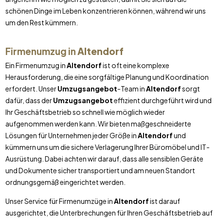
schönen Dinge im Leben konzentrieren können, während wir uns
um den Rest kümmern.
Firmenumzug in
Altendorf
Ein Firmenumzug in
Altendorf
ist oft eine komplexe
Herausforderung, die eine sorgfältige Planung und Koordination
erfordert. Unser
Umzugsangebot
-Team in
Altendorf
sorgt
dafür, dass der
Umzugsangebot
effizient durchgeführt wird und
Ihr Geschäftsbetrieb so schnell wie möglich wieder
aufgenommen werden kann. Wir bieten maßgeschneiderte
Lösungen für Unternehmen jeder Größe in
Altendorf
und
kümmern uns um die sichere Verlagerung Ihrer Büromöbel und IT-
Ausrüstung. Dabei achten wir darauf, dass alle sensiblen Geräte
und Dokumente sicher transportiert und am neuen Standort
ordnungsgemäß eingerichtet werden.
Unser Service für Firmenumzüge in
Altendorf
ist darauf
ausgerichtet, die Unterbrechungen für Ihren Geschäftsbetrieb auf