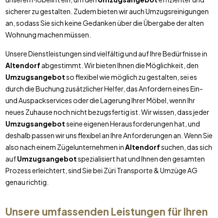
sicherer zu gestalten. Zudem bieten wir auch Umzugsreinigungen
an, sodass Sie sich keine Gedanken über die Übergabe der alten
Wohnung machen müssen.
Unsere Dienstleistungen sind vielfältig und auf Ihre Bedürfnisse in
Altendorf
abgestimmt. Wir bieten Ihnen die Möglichkeit, den
Umzugsangebot
so flexibel wie möglich zu gestalten, sei es
durch die Buchung zusätzlicher Helfer, das Anfordern eines Ein-
und Auspackservices oder die Lagerung Ihrer Möbel, wenn Ihr
neues Zuhause noch nicht bezugsfertig ist. Wir wissen, dass jeder
Umzugsangebot
seine eigenen Herausforderungen hat, und
deshalb passen wir uns flexibel an Ihre Anforderungen an. Wenn Sie
also nach einem Zügelunternehmen in
Altendorf
suchen, das sich
auf
Umzugsangebot
spezialisiert hat und Ihnen den gesamten
Prozess erleichtert, sind Sie bei Züri Transporte & Umzüge AG
genau richtig.
Unsere umfassenden Leistungen für Ihren