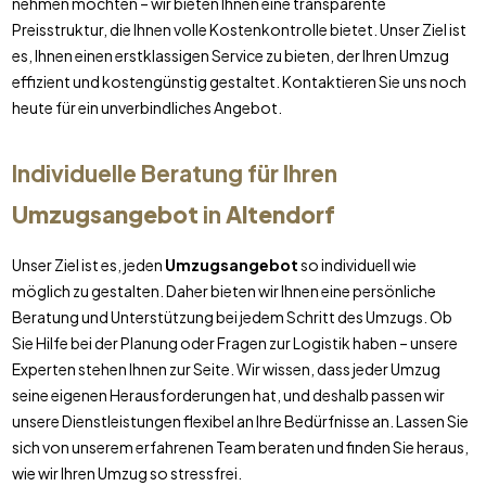
nehmen möchten – wir bieten Ihnen eine transparente
Preisstruktur, die Ihnen volle Kostenkontrolle bietet. Unser Ziel ist
es, Ihnen einen erstklassigen Service zu bieten, der Ihren Umzug
effizient und kostengünstig gestaltet. Kontaktieren Sie uns noch
heute für ein unverbindliches Angebot.
Individuelle Beratung für Ihren
Umzugsangebot
in
Altendorf
Unser Ziel ist es, jeden
Umzugsangebot
so individuell wie
möglich zu gestalten. Daher bieten wir Ihnen eine persönliche
Beratung und Unterstützung bei jedem Schritt des Umzugs. Ob
Sie Hilfe bei der Planung oder Fragen zur Logistik haben – unsere
Experten stehen Ihnen zur Seite. Wir wissen, dass jeder Umzug
seine eigenen Herausforderungen hat, und deshalb passen wir
unsere Dienstleistungen flexibel an Ihre Bedürfnisse an. Lassen Sie
sich von unserem erfahrenen Team beraten und finden Sie heraus,
wie wir Ihren Umzug so stressfrei.