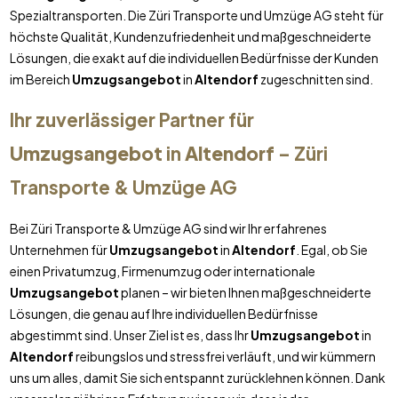
Spezialtransporten. Die Züri Transporte und Umzüge AG steht für
höchste Qualität, Kundenzufriedenheit und maßgeschneiderte
Lösungen, die exakt auf die individuellen Bedürfnisse der Kunden
im Bereich
Umzugsangebot
in
Altendorf
zugeschnitten sind.
Ihr zuverlässiger Partner für
Umzugsangebot
in
Altendorf
– Züri
Transporte & Umzüge AG
Bei Züri Transporte & Umzüge AG sind wir Ihr erfahrenes
Unternehmen für
Umzugsangebot
in
Altendorf
. Egal, ob Sie
einen Privatumzug, Firmenumzug oder internationale
Umzugsangebot
planen – wir bieten Ihnen maßgeschneiderte
Lösungen, die genau auf Ihre individuellen Bedürfnisse
abgestimmt sind. Unser Ziel ist es, dass Ihr
Umzugsangebot
in
Altendorf
reibungslos und stressfrei verläuft, und wir kümmern
uns um alles, damit Sie sich entspannt zurücklehnen können. Dank