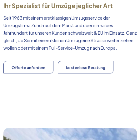
Ihr Spezialist für Umzüge jeglicher Art
Seit 1963 mit einem erstklassigen Umzugsservice der
Umzugsfirma Zürich auf dem Markt und über ein halbes
Jahrhundert für unseren Kunden schweizweit & EU im Einsatz. Ganz
gleich, ob Sie mit einem kleinen Umzug eine Strasse weiter ziehen
wollen oder mit einem Full-Service-Umzug nach
Europa
.
Offerte anfordern
kostenlose Beratung