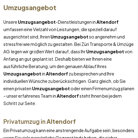
Umzugsangebot
Unsere
Umzugsangebot
-Dienstleistungen in
Altendorf
umfassen eine Vielzahl von Leistungen, die speziell darauf
ausgerichtet sind, Ihren
Umzugsangebot
so angenehm und
stressfrei wie möglich zu gestalten. Bei Züri Transporte & Umzüge
AG legen wir großen Wert darauf, dass Ihr
Umzugsangebot
von
Anfang an gut geplant ist. Deshalb bieten wir Ihnen eine
ausführliche Beratung, um den genauen Ablauf Ihres
Umzugsangebot
in
Altendorf
zu besprechen und Ihre
individuellen Wünsche zu berücksichtigen. Ganz gleich, ob Sie
einen privaten
Umzugsangebot
oder einen Firmenumzug planen
– unser erfahrenes Team in
Altendorf
steht Ihnen bei jedem
Schritt zur Seite.
Privatumzug in
Altendorf
Ein Privatumzug kann eine anstrengende Aufgabe sein, besonders
wenn Sie viele persönliche Gegenstände haben, die sicher