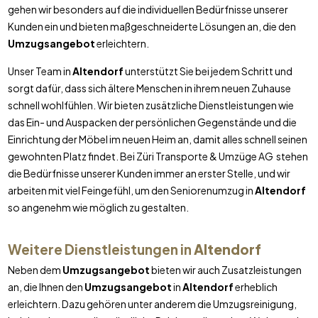
gehen wir besonders auf die individuellen Bedürfnisse unserer
Kunden ein und bieten maßgeschneiderte Lösungen an, die den
Umzugsangebot
erleichtern.
Unser Team in
Altendorf
unterstützt Sie bei jedem Schritt und
sorgt dafür, dass sich ältere Menschen in ihrem neuen Zuhause
schnell wohlfühlen. Wir bieten zusätzliche Dienstleistungen wie
das Ein- und Auspacken der persönlichen Gegenstände und die
Einrichtung der Möbel im neuen Heim an, damit alles schnell seinen
gewohnten Platz findet. Bei Züri Transporte & Umzüge AG stehen
die Bedürfnisse unserer Kunden immer an erster Stelle, und wir
arbeiten mit viel Feingefühl, um den Seniorenumzug in
Altendorf
so angenehm wie möglich zu gestalten.
Weitere Dienstleistungen in
Altendorf
Neben dem
Umzugsangebot
bieten wir auch Zusatzleistungen
an, die Ihnen den
Umzugsangebot
in
Altendorf
erheblich
erleichtern. Dazu gehören unter anderem die Umzugsreinigung,