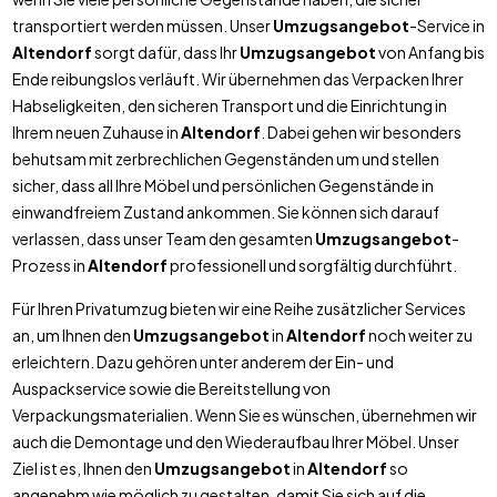
transportiert werden müssen. Unser
Umzugsangebot
-Service in
Altendorf
sorgt dafür, dass Ihr
Umzugsangebot
von Anfang bis
Ende reibungslos verläuft. Wir übernehmen das Verpacken Ihrer
Habseligkeiten, den sicheren Transport und die Einrichtung in
Ihrem neuen Zuhause in
Altendorf
. Dabei gehen wir besonders
behutsam mit zerbrechlichen Gegenständen um und stellen
sicher, dass all Ihre Möbel und persönlichen Gegenstände in
einwandfreiem Zustand ankommen. Sie können sich darauf
verlassen, dass unser Team den gesamten
Umzugsangebot
-
Prozess in
Altendorf
professionell und sorgfältig durchführt.
Für Ihren Privatumzug bieten wir eine Reihe zusätzlicher Services
an, um Ihnen den
Umzugsangebot
in
Altendorf
noch weiter zu
erleichtern. Dazu gehören unter anderem der Ein- und
Auspackservice sowie die Bereitstellung von
Verpackungsmaterialien. Wenn Sie es wünschen, übernehmen wir
auch die Demontage und den Wiederaufbau Ihrer Möbel. Unser
Ziel ist es, Ihnen den
Umzugsangebot
in
Altendorf
so
angenehm wie möglich zu gestalten, damit Sie sich auf die