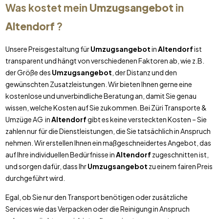
Was kostet mein
Umzugsangebot
in
Altendorf
?
Unsere Preisgestaltung für
Umzugsangebot
in
Altendorf
ist
transparent und hängt von verschiedenen Faktoren ab, wie z.B.
der Größe des
Umzugsangebot
, der Distanz und den
gewünschten Zusatzleistungen. Wir bieten Ihnen gerne eine
kostenlose und unverbindliche Beratung an, damit Sie genau
wissen, welche Kosten auf Sie zukommen. Bei Züri Transporte &
Umzüge AG in
Altendorf
gibt es keine versteckten Kosten – Sie
zahlen nur für die Dienstleistungen, die Sie tatsächlich in Anspruch
nehmen. Wir erstellen Ihnen ein maßgeschneidertes Angebot, das
auf Ihre individuellen Bedürfnisse in
Altendorf
zugeschnitten ist,
und sorgen dafür, dass Ihr
Umzugsangebot
zu einem fairen Preis
durchgeführt wird.
Egal, ob Sie nur den Transport benötigen oder zusätzliche
Services wie das Verpacken oder die Reinigung in Anspruch