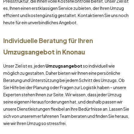
Preisstruktur, die Ihnen volle Kostenkontrolle bietet. Unser Ziel ist
es, Ihnen einen erstklassigen Service zu bieten, der Ihren Umzug
effizient und kostengünstig gestaltet. Kontaktieren Sie uns noch
heute für ein unverbindliches Angebot.
Individuelle Beratung für Ihren
Umzugsangebot
in
Knonau
Unser Ziel ist es, jeden
Umzugsangebot
so individuell wie
möglich zu gestalten. Daher bieten wir Ihnen eine persönliche
Beratung und Unterstützung bei jedem Schritt des Umzugs. Ob
Sie Hilfe bei der Planung oder Fragen zur Logistik haben – unsere
Experten stehen Ihnen zur Seite. Wir wissen, dass jeder Umzug
seine eigenen Herausforderungen hat, und deshalb passen wir
unsere Dienstleistungen flexibel an Ihre Bedürfnisse an. Lassen Sie
sich von unserem erfahrenen Team beraten und finden Sie heraus,
wie wir Ihren Umzug so stressfrei.