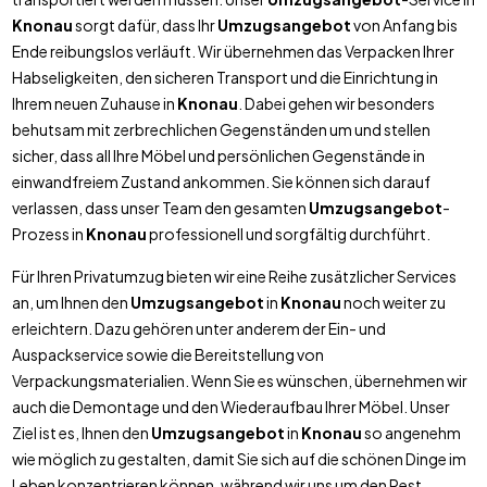
Knonau
sorgt dafür, dass Ihr
Umzugsangebot
von Anfang bis
Ende reibungslos verläuft. Wir übernehmen das Verpacken Ihrer
Habseligkeiten, den sicheren Transport und die Einrichtung in
Ihrem neuen Zuhause in
Knonau
. Dabei gehen wir besonders
behutsam mit zerbrechlichen Gegenständen um und stellen
sicher, dass all Ihre Möbel und persönlichen Gegenstände in
einwandfreiem Zustand ankommen. Sie können sich darauf
verlassen, dass unser Team den gesamten
Umzugsangebot
-
Prozess in
Knonau
professionell und sorgfältig durchführt.
Für Ihren Privatumzug bieten wir eine Reihe zusätzlicher Services
an, um Ihnen den
Umzugsangebot
in
Knonau
noch weiter zu
erleichtern. Dazu gehören unter anderem der Ein- und
Auspackservice sowie die Bereitstellung von
Verpackungsmaterialien. Wenn Sie es wünschen, übernehmen wir
auch die Demontage und den Wiederaufbau Ihrer Möbel. Unser
Ziel ist es, Ihnen den
Umzugsangebot
in
Knonau
so angenehm
wie möglich zu gestalten, damit Sie sich auf die schönen Dinge im
Leben konzentrieren können, während wir uns um den Rest