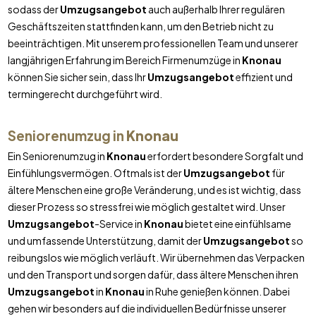
sodass der
Umzugsangebot
auch außerhalb Ihrer regulären
Geschäftszeiten stattfinden kann, um den Betrieb nicht zu
beeinträchtigen. Mit unserem professionellen Team und unserer
langjährigen Erfahrung im Bereich Firmenumzüge in
Knonau
können Sie sicher sein, dass Ihr
Umzugsangebot
effizient und
termingerecht durchgeführt wird.
Seniorenumzug in
Knonau
Ein Seniorenumzug in
Knonau
erfordert besondere Sorgfalt und
Einfühlungsvermögen. Oftmals ist der
Umzugsangebot
für
ältere Menschen eine große Veränderung, und es ist wichtig, dass
dieser Prozess so stressfrei wie möglich gestaltet wird. Unser
Umzugsangebot
-Service in
Knonau
bietet eine einfühlsame
und umfassende Unterstützung, damit der
Umzugsangebot
so
reibungslos wie möglich verläuft. Wir übernehmen das Verpacken
und den Transport und sorgen dafür, dass ältere Menschen ihren
Umzugsangebot
in
Knonau
in Ruhe genießen können. Dabei
gehen wir besonders auf die individuellen Bedürfnisse unserer