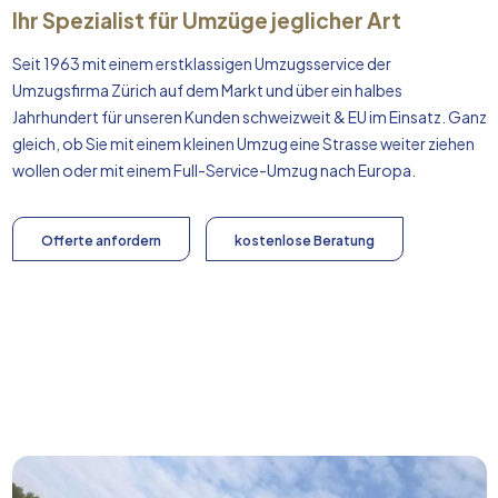
Ihr Spezialist für Umzüge jeglicher Art
Seit 1963 mit einem erstklassigen Umzugsservice der
Umzugsfirma Zürich auf dem Markt und über ein halbes
Jahrhundert für unseren Kunden schweizweit & EU im Einsatz. Ganz
gleich, ob Sie mit einem kleinen Umzug eine Strasse weiter ziehen
wollen oder mit einem Full-Service-Umzug nach
Europa
.
Offerte anfordern
kostenlose Beratung