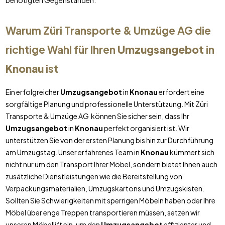
benötigten Gegenständen.
Warum Züri Transporte & Umzüge AG die
richtige Wahl für Ihren
Umzugsangebot
in
Knonau
ist
Ein erfolgreicher
Umzugsangebot
in
Knonau
erfordert eine
sorgfältige Planung und professionelle Unterstützung. Mit Züri
Transporte & Umzüge AG können Sie sicher sein, dass Ihr
Umzugsangebot
in
Knonau
perfekt organisiert ist. Wir
unterstützen Sie von der ersten Planung bis hin zur Durchführung
am Umzugstag. Unser erfahrenes Team in
Knonau
kümmert sich
nicht nur um den Transport Ihrer Möbel, sondern bietet Ihnen auch
zusätzliche Dienstleistungen wie die Bereitstellung von
Verpackungsmaterialien, Umzugskartons und Umzugskisten.
Sollten Sie Schwierigkeiten mit sperrigen Möbeln haben oder Ihre
Möbel über enge Treppen transportieren müssen, setzen wir
unseren Möbellift ein, um den
Umzugsangebot
effizienter und