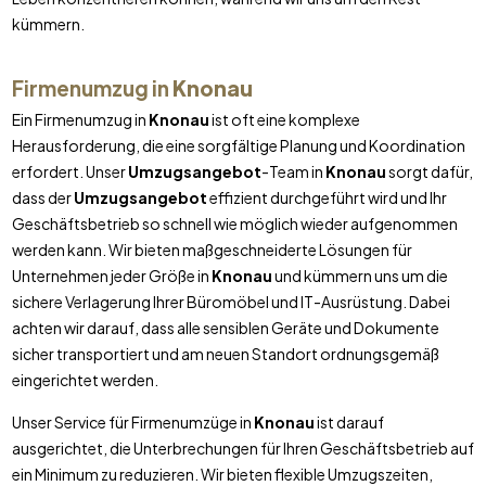
kümmern.
Firmenumzug in
Knonau
Ein Firmenumzug in
Knonau
ist oft eine komplexe
Herausforderung, die eine sorgfältige Planung und Koordination
erfordert. Unser
Umzugsangebot
-Team in
Knonau
sorgt dafür,
dass der
Umzugsangebot
effizient durchgeführt wird und Ihr
Geschäftsbetrieb so schnell wie möglich wieder aufgenommen
werden kann. Wir bieten maßgeschneiderte Lösungen für
Unternehmen jeder Größe in
Knonau
und kümmern uns um die
sichere Verlagerung Ihrer Büromöbel und IT-Ausrüstung. Dabei
achten wir darauf, dass alle sensiblen Geräte und Dokumente
sicher transportiert und am neuen Standort ordnungsgemäß
eingerichtet werden.
Unser Service für Firmenumzüge in
Knonau
ist darauf
ausgerichtet, die Unterbrechungen für Ihren Geschäftsbetrieb auf
ein Minimum zu reduzieren. Wir bieten flexible Umzugszeiten,