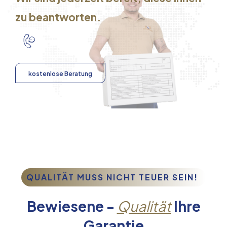
zu beantworten.
kostenlose Beratung
QUALITÄT MUSS NICHT TEUER SEIN!
Bewiesene -
Qualität
Ihre
Garantie