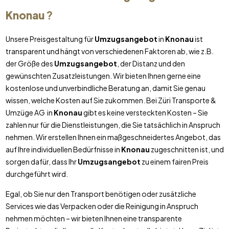
Knonau
?
Unsere Preisgestaltung für
Umzugsangebot
in
Knonau
ist
transparent und hängt von verschiedenen Faktoren ab, wie z.B.
der Größe des
Umzugsangebot
, der Distanz und den
gewünschten Zusatzleistungen. Wir bieten Ihnen gerne eine
kostenlose und unverbindliche Beratung an, damit Sie genau
wissen, welche Kosten auf Sie zukommen. Bei Züri Transporte &
Umzüge AG in
Knonau
gibt es keine versteckten Kosten – Sie
zahlen nur für die Dienstleistungen, die Sie tatsächlich in Anspruch
nehmen. Wir erstellen Ihnen ein maßgeschneidertes Angebot, das
auf Ihre individuellen Bedürfnisse in
Knonau
zugeschnitten ist, und
sorgen dafür, dass Ihr
Umzugsangebot
zu einem fairen Preis
durchgeführt wird.
Egal, ob Sie nur den Transport benötigen oder zusätzliche
Services wie das Verpacken oder die Reinigung in Anspruch
nehmen möchten – wir bieten Ihnen eine transparente