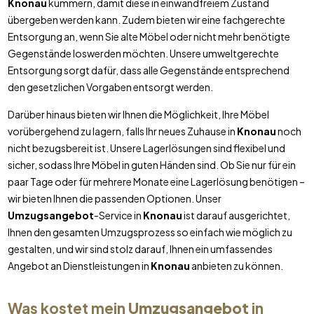
Knonau
kümmern, damit diese in einwandfreiem Zustand
übergeben werden kann. Zudem bieten wir eine fachgerechte
Entsorgung an, wenn Sie alte Möbel oder nicht mehr benötigte
Gegenstände loswerden möchten. Unsere umweltgerechte
Entsorgung sorgt dafür, dass alle Gegenstände entsprechend
den gesetzlichen Vorgaben entsorgt werden.
Darüber hinaus bieten wir Ihnen die Möglichkeit, Ihre Möbel
vorübergehend zu lagern, falls Ihr neues Zuhause in
Knonau
noch
nicht bezugsbereit ist. Unsere Lagerlösungen sind flexibel und
sicher, sodass Ihre Möbel in guten Händen sind. Ob Sie nur für ein
paar Tage oder für mehrere Monate eine Lagerlösung benötigen –
wir bieten Ihnen die passenden Optionen. Unser
Umzugsangebot
-Service in
Knonau
ist darauf ausgerichtet,
Ihnen den gesamten Umzugsprozess so einfach wie möglich zu
gestalten, und wir sind stolz darauf, Ihnen ein umfassendes
Angebot an Dienstleistungen in
Knonau
anbieten zu können.
Was kostet mein
Umzugsangebot
in