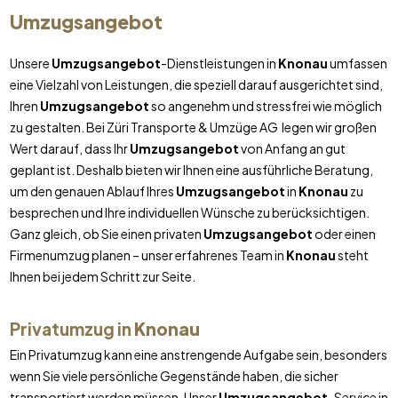
Umzugsangebot
Unsere
Umzugsangebot
-Dienstleistungen in
Knonau
umfassen
eine Vielzahl von Leistungen, die speziell darauf ausgerichtet sind,
Ihren
Umzugsangebot
so angenehm und stressfrei wie möglich
zu gestalten. Bei Züri Transporte & Umzüge AG legen wir großen
Wert darauf, dass Ihr
Umzugsangebot
von Anfang an gut
geplant ist. Deshalb bieten wir Ihnen eine ausführliche Beratung,
um den genauen Ablauf Ihres
Umzugsangebot
in
Knonau
zu
besprechen und Ihre individuellen Wünsche zu berücksichtigen.
Ganz gleich, ob Sie einen privaten
Umzugsangebot
oder einen
Firmenumzug planen – unser erfahrenes Team in
Knonau
steht
Ihnen bei jedem Schritt zur Seite.
Privatumzug in
Knonau
Ein Privatumzug kann eine anstrengende Aufgabe sein, besonders
wenn Sie viele persönliche Gegenstände haben, die sicher
transportiert werden müssen. Unser
Umzugsangebot
-Service in