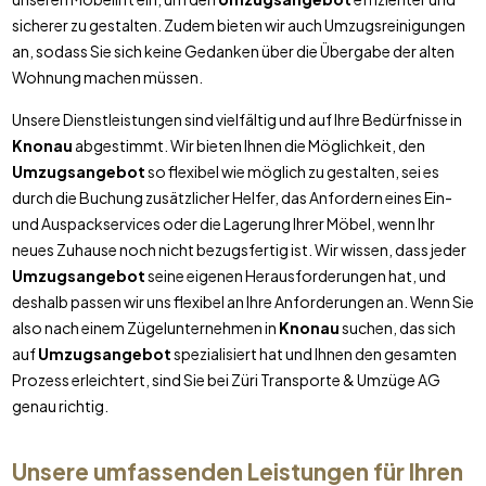
sicherer zu gestalten. Zudem bieten wir auch Umzugsreinigungen
an, sodass Sie sich keine Gedanken über die Übergabe der alten
Wohnung machen müssen.
Unsere Dienstleistungen sind vielfältig und auf Ihre Bedürfnisse in
Knonau
abgestimmt. Wir bieten Ihnen die Möglichkeit, den
Umzugsangebot
so flexibel wie möglich zu gestalten, sei es
durch die Buchung zusätzlicher Helfer, das Anfordern eines Ein-
und Auspackservices oder die Lagerung Ihrer Möbel, wenn Ihr
neues Zuhause noch nicht bezugsfertig ist. Wir wissen, dass jeder
Umzugsangebot
seine eigenen Herausforderungen hat, und
deshalb passen wir uns flexibel an Ihre Anforderungen an. Wenn Sie
also nach einem Zügelunternehmen in
Knonau
suchen, das sich
auf
Umzugsangebot
spezialisiert hat und Ihnen den gesamten
Prozess erleichtert, sind Sie bei Züri Transporte & Umzüge AG
genau richtig.
Unsere umfassenden Leistungen für Ihren