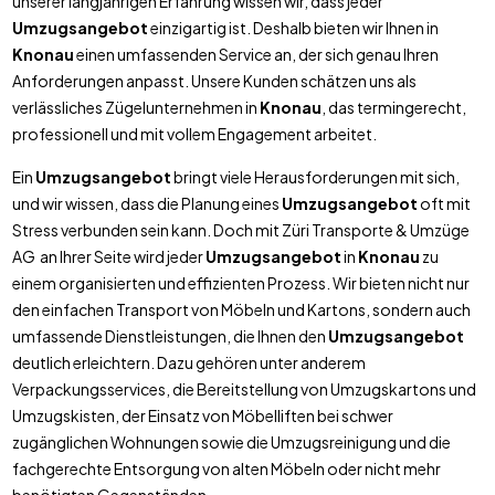
unserer langjährigen Erfahrung wissen wir, dass jeder
Umzugsangebot
einzigartig ist. Deshalb bieten wir Ihnen in
Knonau
einen umfassenden Service an, der sich genau Ihren
Anforderungen anpasst. Unsere Kunden schätzen uns als
verlässliches Zügelunternehmen in
Knonau
, das termingerecht,
professionell und mit vollem Engagement arbeitet.
Ein
Umzugsangebot
bringt viele Herausforderungen mit sich,
und wir wissen, dass die Planung eines
Umzugsangebot
oft mit
Stress verbunden sein kann. Doch mit Züri Transporte & Umzüge
AG an Ihrer Seite wird jeder
Umzugsangebot
in
Knonau
zu
einem organisierten und effizienten Prozess. Wir bieten nicht nur
den einfachen Transport von Möbeln und Kartons, sondern auch
umfassende Dienstleistungen, die Ihnen den
Umzugsangebot
deutlich erleichtern. Dazu gehören unter anderem
Verpackungsservices, die Bereitstellung von Umzugskartons und
Umzugskisten, der Einsatz von Möbelliften bei schwer
zugänglichen Wohnungen sowie die Umzugsreinigung und die
fachgerechte Entsorgung von alten Möbeln oder nicht mehr