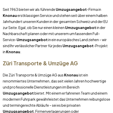
Seit 1963 bieten wir als führende
Umzugsangebot
-Firma in
Knonau
erstklassigen Service und stehen seit über einem halben
Jahrhundert unseren Kunden in der gesamten Schweiz und der EU
zur Seite. Egal, ob Sie nur einen kleinen
Umzugsangebot
in der
Nachbarschaft planen oder mit unserem umfassenden Full-
Service-
Umzugsangebot
in ein europäisches Land ziehen – wir
sind Ihr verlässlicher Partner für jedes
Umzugsangebot
-Projekt
in
Knonau
.
Züri Transporte & Umzüge AG
Die Züri Transporte & Umzüge AG aus
Knonau
ist ein
renommiertes Unternehmen, das seit vielen Jahren hochwertige
und professionelle Dienstleistungen im Bereich
Umzugsangebot
bietet. Mit einem erfahrenen Team und einem
modernen Fuhrpark gewährleistet das Unternehmen reibungslose
und termingerechte Abläufe – sei es bei privaten
Umzugsangebot
, Firmenverlagerungen oder