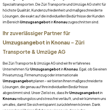
Spezialtransporten. Die Züri Transporte und Umzüge AG steht für
höchste Qualität, Kundenzufriedenheit und maßgeschneiderte
Lösungen, die exakt auf die individuellen Bedürfnisse der Kunden
im Bereich
Umzugsangebot
in
Knonau
zugeschnitten sind.
Ihr zuverlässiger Partner für
Umzugsangebot
in
Knonau
– Züri
Transporte & Umzüge AG
Bei Züri Transporte & Umzüge AG sind wir Ihr erfahrenes
Unternehmen für
Umzugsangebot
in
Knonau
. Egal, ob Sie einen
Privatumzug, Firmenumzug oder internationale
Umzugsangebot
planen – wir bieten Ihnen maßgeschneiderte
Lösungen, die genau auf Ihre individuellen Bedürfnisse
abgestimmt sind. Unser Ziel ist es, dass Ihr
Umzugsangebot
in
Knonau
reibungslos und stressfrei verläuft, und wir kümmern uns
um alles, damit Sie sich entspannt zurücklehnen können. Dank