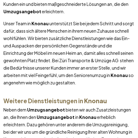
Kunden ein und bieten maßgeschneiderte Lösungen an, die den
Umzugsangebot
erleichtern.
Unser Team in
Knonau
unterstützt Sie bei jedem Schritt und sorgt
dafür, dass sich ältere Menschen in ihrem neuen Zuhause schnell
wohlfühlen. Wir bieten zusätzliche Dienstleistungen wie das Ein-
und Auspacken der persönlichen Gegenstände und die
Einrichtung der Möbel im neuen Heim an, damit alles schnell seinen
gewohnten Platz findet. Bei Züri Transporte & Umzüge AG stehen
die Bedürfnisse unserer Kunden immer an erster Stelle, und wir
arbeiten mit viel Feingefühl, um den Seniorenumzug in
Knonau
so
angenehm wie möglich zu gestalten.
Weitere Dienstleistungen in
Knonau
Neben dem
Umzugsangebot
bieten wir auch Zusatzleistungen
an, die Ihnen den
Umzugsangebot
in
Knonau
erheblich
erleichtern. Dazu gehören unter anderem die Umzugsreinigung,
bei der wir uns um die gründliche Reinigung Ihrer alten Wohnung in