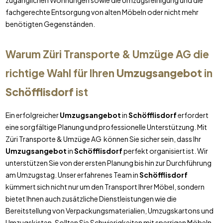
zugänglichen Wohnungen sowie die Umzugsreinigung und die
fachgerechte Entsorgung von alten Möbeln oder nicht mehr
benötigten Gegenständen.
Warum Züri Transporte & Umzüge AG die
richtige Wahl für Ihren
Umzugsangebot
in
Schöfflisdorf
ist
Ein erfolgreicher
Umzugsangebot
in
Schöfflisdorf
erfordert
eine sorgfältige Planung und professionelle Unterstützung. Mit
Züri Transporte & Umzüge AG können Sie sicher sein, dass Ihr
Umzugsangebot
in
Schöfflisdorf
perfekt organisiert ist. Wir
unterstützen Sie von der ersten Planung bis hin zur Durchführung
am Umzugstag. Unser erfahrenes Team in
Schöfflisdorf
kümmert sich nicht nur um den Transport Ihrer Möbel, sondern
bietet Ihnen auch zusätzliche Dienstleistungen wie die
Bereitstellung von Verpackungsmaterialien, Umzugskartons und
Umzugskisten. Sollten Sie Schwierigkeiten mit sperrigen Möbeln