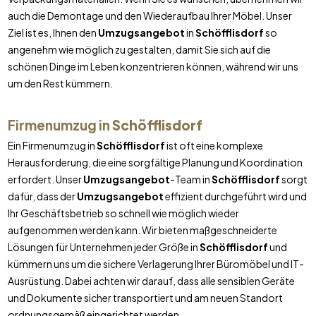
auch die Demontage und den Wiederaufbau Ihrer Möbel. Unser
Ziel ist es, Ihnen den
Umzugsangebot
in
Schöfflisdorf
so
angenehm wie möglich zu gestalten, damit Sie sich auf die
schönen Dinge im Leben konzentrieren können, während wir uns
um den Rest kümmern.
Firmenumzug in
Schöfflisdorf
Ein Firmenumzug in
Schöfflisdorf
ist oft eine komplexe
Herausforderung, die eine sorgfältige Planung und Koordination
erfordert. Unser
Umzugsangebot
-Team in
Schöfflisdorf
sorgt
dafür, dass der
Umzugsangebot
effizient durchgeführt wird und
Ihr Geschäftsbetrieb so schnell wie möglich wieder
aufgenommen werden kann. Wir bieten maßgeschneiderte
Lösungen für Unternehmen jeder Größe in
Schöfflisdorf
und
kümmern uns um die sichere Verlagerung Ihrer Büromöbel und IT-
Ausrüstung. Dabei achten wir darauf, dass alle sensiblen Geräte
und Dokumente sicher transportiert und am neuen Standort
ordnungsgemäß eingerichtet werden.