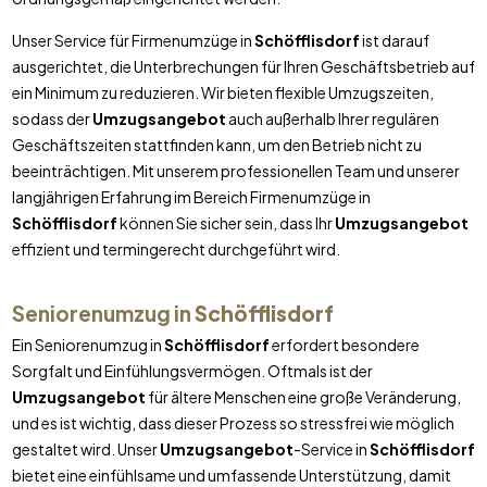
Unser Service für Firmenumzüge in
Schöfflisdorf
ist darauf
ausgerichtet, die Unterbrechungen für Ihren Geschäftsbetrieb auf
ein Minimum zu reduzieren. Wir bieten flexible Umzugszeiten,
sodass der
Umzugsangebot
auch außerhalb Ihrer regulären
Geschäftszeiten stattfinden kann, um den Betrieb nicht zu
beeinträchtigen. Mit unserem professionellen Team und unserer
langjährigen Erfahrung im Bereich Firmenumzüge in
Schöfflisdorf
können Sie sicher sein, dass Ihr
Umzugsangebot
effizient und termingerecht durchgeführt wird.
Seniorenumzug in
Schöfflisdorf
Ein Seniorenumzug in
Schöfflisdorf
erfordert besondere
Sorgfalt und Einfühlungsvermögen. Oftmals ist der
Umzugsangebot
für ältere Menschen eine große Veränderung,
und es ist wichtig, dass dieser Prozess so stressfrei wie möglich
gestaltet wird. Unser
Umzugsangebot
-Service in
Schöfflisdorf
bietet eine einfühlsame und umfassende Unterstützung, damit