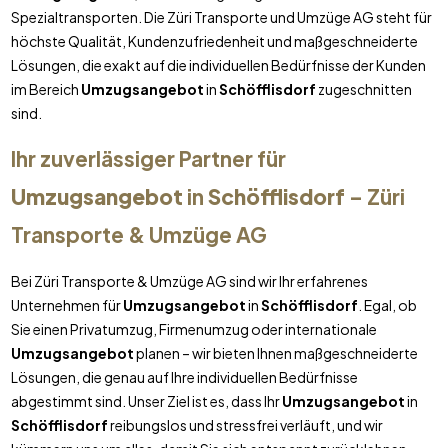
Spezialtransporten. Die Züri Transporte und Umzüge AG steht für
höchste Qualität, Kundenzufriedenheit und maßgeschneiderte
Lösungen, die exakt auf die individuellen Bedürfnisse der Kunden
im Bereich
Umzugsangebot
in
Schöfflisdorf
zugeschnitten
sind.
Ihr zuverlässiger Partner für
Umzugsangebot
in
Schöfflisdorf
– Züri
Transporte & Umzüge AG
Bei Züri Transporte & Umzüge AG sind wir Ihr erfahrenes
Unternehmen für
Umzugsangebot
in
Schöfflisdorf
. Egal, ob
Sie einen Privatumzug, Firmenumzug oder internationale
Umzugsangebot
planen – wir bieten Ihnen maßgeschneiderte
Lösungen, die genau auf Ihre individuellen Bedürfnisse
abgestimmt sind. Unser Ziel ist es, dass Ihr
Umzugsangebot
in
Schöfflisdorf
reibungslos und stressfrei verläuft, und wir