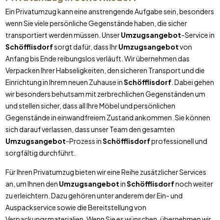
Ein Privatumzug kann eine anstrengende Aufgabe sein, besonders
wenn Sie viele persönliche Gegenstände haben, die sicher
transportiert werden müssen. Unser
Umzugsangebot
-Service in
Schöfflisdorf
sorgt dafür, dass Ihr
Umzugsangebot
von
Anfang bis Ende reibungslos verläuft. Wir übernehmen das
Verpacken Ihrer Habseligkeiten, den sicheren Transport und die
Einrichtung in Ihrem neuen Zuhause in
Schöfflisdorf
. Dabei gehen
wir besonders behutsam mit zerbrechlichen Gegenständen um
und stellen sicher, dass all Ihre Möbel und persönlichen
Gegenstände in einwandfreiem Zustand ankommen. Sie können
sich darauf verlassen, dass unser Team den gesamten
Umzugsangebot
-Prozess in
Schöfflisdorf
professionell und
sorgfältig durchführt.
Für Ihren Privatumzug bieten wir eine Reihe zusätzlicher Services
an, um Ihnen den
Umzugsangebot
in
Schöfflisdorf
noch weiter
zu erleichtern. Dazu gehören unter anderem der Ein- und
Auspackservice sowie die Bereitstellung von
Verpackungsmaterialien. Wenn Sie es wünschen, übernehmen wir