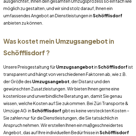
ausgerichtet, Ihnen den gesamten Umzugsprozess so einfach wie
möglich zu gestalten, und wir sind stolz darauf, Ihnen ein
umfassendes Angebot an Dienstleistungen in
Schöfflisdorf
anbieten zu können.
Was kostet mein
Umzugsangebot
in
Schöfflisdorf
?
Unsere Preisgestaltung für
Umzugsangebot
in
Schöfflisdorf
ist
transparent und hängt von verschiedenen Faktoren ab, wie z.B.
der Größe des
Umzugsangebot
, der Distanz und den
gewünschten Zusatzleistungen. Wir bieten Ihnen gerne eine
kostenlose und unverbindliche Beratung an, damit Sie genau
wissen, welche Kosten auf Sie zukommen. Bei Züri Transporte &
Umzüge AG in
Schöfflisdorf
gibt es keine versteckten Kosten –
Sie zahlen nur für die Dienstleistungen, die Sie tatsächlich in
Anspruch nehmen. Wir erstellen Ihnen ein maßgeschneidertes
Angebot, das auf Ihre individuellen Bedürfnisse in
Schöfflisdorf