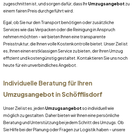
zugeschnitten ist, und sorgen dafür, dass Ihr
Umzugsangebot
zu
einem fairen Preis durchgeführt wird.
Egal, ob Sie nur den Transport benötigen oder zusätzliche
Services wie das Verpacken oder die Reinigung in Anspruch
nehmen möchten – wir bieten Ihnen eine transparente
Preisstruktur, die Ihnen volle Kostenkontrolle bietet. Unser Ziel ist
es, Ihnen einen erstklassigen Service zu bieten, der Ihren Umzug
effizient und kostengünstig gestaltet. Kontaktieren Sie uns noch
heute für ein unverbindliches Angebot.
Individuelle Beratung für Ihren
Umzugsangebot
in
Schöfflisdorf
Unser Ziel ist es, jeden
Umzugsangebot
so individuell wie
möglich zu gestalten. Daher bieten wir Ihnen eine persönliche
Beratung und Unterstützung bei jedem Schritt des Umzugs. Ob
Sie Hilfe bei der Planung oder Fragen zur Logistik haben – unsere