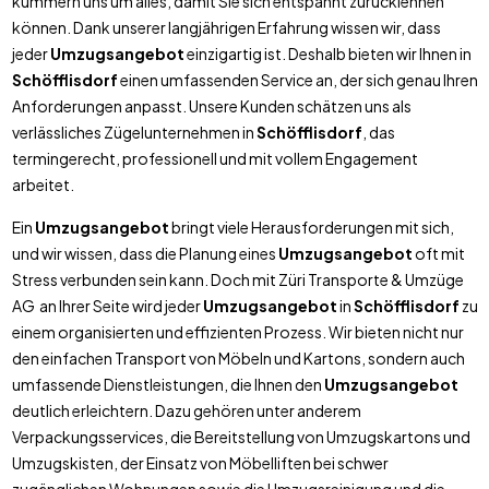
kümmern uns um alles, damit Sie sich entspannt zurücklehnen
können. Dank unserer langjährigen Erfahrung wissen wir, dass
jeder
Umzugsangebot
einzigartig ist. Deshalb bieten wir Ihnen in
Schöfflisdorf
einen umfassenden Service an, der sich genau Ihren
Anforderungen anpasst. Unsere Kunden schätzen uns als
verlässliches Zügelunternehmen in
Schöfflisdorf
, das
termingerecht, professionell und mit vollem Engagement
arbeitet.
Ein
Umzugsangebot
bringt viele Herausforderungen mit sich,
und wir wissen, dass die Planung eines
Umzugsangebot
oft mit
Stress verbunden sein kann. Doch mit Züri Transporte & Umzüge
AG an Ihrer Seite wird jeder
Umzugsangebot
in
Schöfflisdorf
zu
einem organisierten und effizienten Prozess. Wir bieten nicht nur
den einfachen Transport von Möbeln und Kartons, sondern auch
umfassende Dienstleistungen, die Ihnen den
Umzugsangebot
deutlich erleichtern. Dazu gehören unter anderem
Verpackungsservices, die Bereitstellung von Umzugskartons und
Umzugskisten, der Einsatz von Möbelliften bei schwer