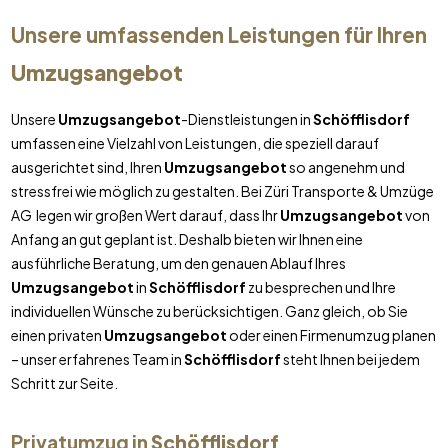
Unsere umfassenden Leistungen für Ihren
Umzugsangebot
Unsere
Umzugsangebot
-Dienstleistungen in
Schöfflisdorf
umfassen eine Vielzahl von Leistungen, die speziell darauf
ausgerichtet sind, Ihren
Umzugsangebot
so angenehm und
stressfrei wie möglich zu gestalten. Bei Züri Transporte & Umzüge
AG legen wir großen Wert darauf, dass Ihr
Umzugsangebot
von
Anfang an gut geplant ist. Deshalb bieten wir Ihnen eine
ausführliche Beratung, um den genauen Ablauf Ihres
Umzugsangebot
in
Schöfflisdorf
zu besprechen und Ihre
individuellen Wünsche zu berücksichtigen. Ganz gleich, ob Sie
einen privaten
Umzugsangebot
oder einen Firmenumzug planen
– unser erfahrenes Team in
Schöfflisdorf
steht Ihnen bei jedem
Schritt zur Seite.
Privatumzug in
Schöfflisdorf