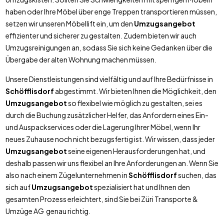
haben oder Ihre Möbel über enge Treppen transportieren müssen,
setzen wir unseren Möbellift ein, um den
Umzugsangebot
effizienter und sicherer zu gestalten. Zudem bieten wir auch
Umzugsreinigungen an, sodass Sie sich keine Gedanken über die
Übergabe der alten Wohnung machen müssen.
Unsere Dienstleistungen sind vielfältig und auf Ihre Bedürfnisse in
Schöfflisdorf
abgestimmt. Wir bieten Ihnen die Möglichkeit, den
Umzugsangebot
so flexibel wie möglich zu gestalten, sei es
durch die Buchung zusätzlicher Helfer, das Anfordern eines Ein-
und Auspackservices oder die Lagerung Ihrer Möbel, wenn Ihr
neues Zuhause noch nicht bezugsfertig ist. Wir wissen, dass jeder
Umzugsangebot
seine eigenen Herausforderungen hat, und
deshalb passen wir uns flexibel an Ihre Anforderungen an. Wenn Sie
also nach einem Zügelunternehmen in
Schöfflisdorf
suchen, das
sich auf
Umzugsangebot
spezialisiert hat und Ihnen den
gesamten Prozess erleichtert, sind Sie bei Züri Transporte &
Umzüge AG genau richtig.