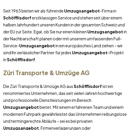
Seit 1963 bieten wir als führende
Umzugsangebot
-Firma in
Schöfflisdorf
erstklassigen Service und stehen seit über einem
halben Jahrhundert unseren Kunden in der gesamten Schweiz und
der EU zur Seite. Egal, ob Sie nur einen kleinen
Umzugsangebot
in
der Nachbarschaft planen oder mit unserem umfassenden Full-
Service-
Umzugsangebot
in ein europäisches Land ziehen – wir
sind Ihr verlässlicher Partner für jedes
Umzugsangebot
-Projekt
in
Schöfflisdorf
.
Züri Transporte & Umzüge AG
Die Züri Transporte & Umzüge AG aus
Schöfflisdorf
ist ein
renommiertes Unternehmen, das seit vielen Jahren hochwertige
und professionelle Dienstleistungen im Bereich
Umzugsangebot
bietet. Mit einem erfahrenen Team und einem
modernen Fuhrpark gewährleistet das Unternehmen reibungslose
und termingerechte Abläufe – sei es bei privaten
Umzugsangebot
, Firmenverlagerungen oder