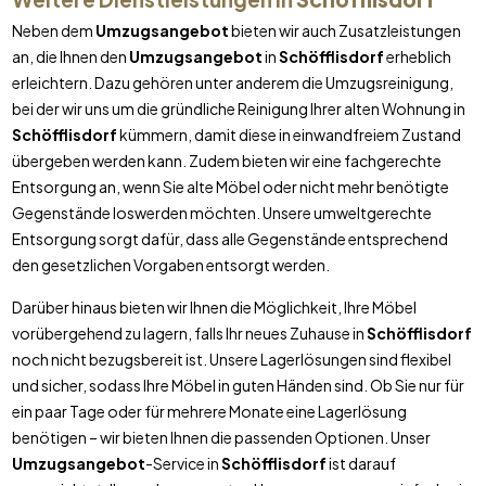
Neben dem
Umzugsangebot
bieten wir auch Zusatzleistungen
an, die Ihnen den
Umzugsangebot
in
Schöfflisdorf
erheblich
erleichtern. Dazu gehören unter anderem die Umzugsreinigung,
bei der wir uns um die gründliche Reinigung Ihrer alten Wohnung in
Schöfflisdorf
kümmern, damit diese in einwandfreiem Zustand
übergeben werden kann. Zudem bieten wir eine fachgerechte
Entsorgung an, wenn Sie alte Möbel oder nicht mehr benötigte
Gegenstände loswerden möchten. Unsere umweltgerechte
Entsorgung sorgt dafür, dass alle Gegenstände entsprechend
den gesetzlichen Vorgaben entsorgt werden.
Darüber hinaus bieten wir Ihnen die Möglichkeit, Ihre Möbel
vorübergehend zu lagern, falls Ihr neues Zuhause in
Schöfflisdorf
noch nicht bezugsbereit ist. Unsere Lagerlösungen sind flexibel
und sicher, sodass Ihre Möbel in guten Händen sind. Ob Sie nur für
ein paar Tage oder für mehrere Monate eine Lagerlösung
benötigen – wir bieten Ihnen die passenden Optionen. Unser
Umzugsangebot
-Service in
Schöfflisdorf
ist darauf