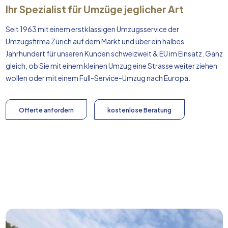
Ihr Spezialist für Umzüge jeglicher Art
Seit 1963 mit einem erstklassigen Umzugsservice der
Umzugsfirma Zürich auf dem Markt und über ein halbes
Jahrhundert für unseren Kunden schweizweit & EU im Einsatz. Ganz
gleich, ob Sie mit einem kleinen Umzug eine Strasse weiter ziehen
wollen oder mit einem Full-Service-Umzug nach
Europa
.
Offerte anfordern
kostenlose Beratung