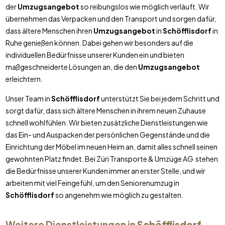
der
Umzugsangebot
so reibungslos wie möglich verläuft. Wir
übernehmen das Verpacken und den Transport und sorgen dafür,
dass ältere Menschen ihren
Umzugsangebot
in
Schöfflisdorf
in
Ruhe genießen können. Dabei gehen wir besonders auf die
individuellen Bedürfnisse unserer Kunden ein und bieten
maßgeschneiderte Lösungen an, die den
Umzugsangebot
erleichtern.
Unser Team in
Schöfflisdorf
unterstützt Sie bei jedem Schritt und
sorgt dafür, dass sich ältere Menschen in ihrem neuen Zuhause
schnell wohlfühlen. Wir bieten zusätzliche Dienstleistungen wie
das Ein- und Auspacken der persönlichen Gegenstände und die
Einrichtung der Möbel im neuen Heim an, damit alles schnell seinen
gewohnten Platz findet. Bei Züri Transporte & Umzüge AG stehen
die Bedürfnisse unserer Kunden immer an erster Stelle, und wir
arbeiten mit viel Feingefühl, um den Seniorenumzug in
Schöfflisdorf
so angenehm wie möglich zu gestalten.
Weitere Dienstleistungen in
Schöfflisdorf