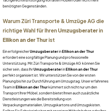
fachgerechte Entsorgung von alten Möbeln oder nicht mehr
benötigten Gegenständen.
Warum Züri Transporte & Umzüge AG die
richtige Wahl für Ihren
Umzugsberater
in
Ellikon an der Thur
ist
Ein erfolgreicher
Umzugsberater
in
Ellikon an der Thur
erfordert eine sorgfältige Planung und professionelle
Unterstützung. Mit Züri Transporte & Umzüge AG können Sie
sicher sein, dass Ihr
Umzugsberater
in
Ellikon an der Thur
perfekt organisiert ist. Wir unterstützen Sie von der ersten
Planung bis hin zur Durchführung am Umzugstag. Unser erfahrenes
Team in
Ellikon an der Thur
kümmert sich nicht nur um den
Transport Ihrer Möbel, sondern bietet Ihnen auch zusätzliche
Dienstleistungen wie die Bereitstellung von
Verpackungsmaterialien, Umzugskartons und Umzugskisten.
Sollten Sie Schwierigkeiten mit sperrigen Möbeln haben oder Ihre