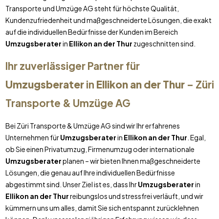
Transporte und Umzüge AG steht für höchste Qualität,
Kundenzufriedenheit und maßgeschneiderte Lösungen, die exakt
auf die individuellen Bedürfnisse der Kunden im Bereich
Umzugsberater
in
Ellikon an der Thur
zugeschnitten sind.
Ihr zuverlässiger Partner für
Umzugsberater
in
Ellikon an der Thur
– Züri
Transporte & Umzüge AG
Bei Züri Transporte & Umzüge AG sind wir Ihr erfahrenes
Unternehmen für
Umzugsberater
in
Ellikon an der Thur
. Egal,
ob Sie einen Privatumzug, Firmenumzug oder internationale
Umzugsberater
planen – wir bieten Ihnen maßgeschneiderte
Lösungen, die genau auf Ihre individuellen Bedürfnisse
abgestimmt sind. Unser Ziel ist es, dass Ihr
Umzugsberater
in
Ellikon an der Thur
reibungslos und stressfrei verläuft, und wir
kümmern uns um alles, damit Sie sich entspannt zurücklehnen