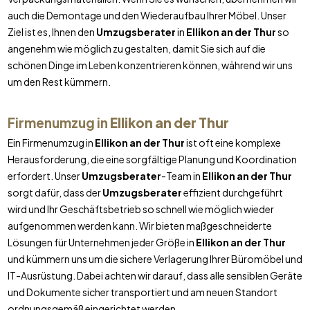
auch die Demontage und den Wiederaufbau Ihrer Möbel. Unser
Ziel ist es, Ihnen den
Umzugsberater
in
Ellikon an der Thur
so
angenehm wie möglich zu gestalten, damit Sie sich auf die
schönen Dinge im Leben konzentrieren können, während wir uns
um den Rest kümmern.
Firmenumzug in
Ellikon an der Thur
Ein Firmenumzug in
Ellikon an der Thur
ist oft eine komplexe
Herausforderung, die eine sorgfältige Planung und Koordination
erfordert. Unser
Umzugsberater
-Team in
Ellikon an der Thur
sorgt dafür, dass der
Umzugsberater
effizient durchgeführt
wird und Ihr Geschäftsbetrieb so schnell wie möglich wieder
aufgenommen werden kann. Wir bieten maßgeschneiderte
Lösungen für Unternehmen jeder Größe in
Ellikon an der Thur
und kümmern uns um die sichere Verlagerung Ihrer Büromöbel und
IT-Ausrüstung. Dabei achten wir darauf, dass alle sensiblen Geräte
und Dokumente sicher transportiert und am neuen Standort
ordnungsgemäß eingerichtet werden.