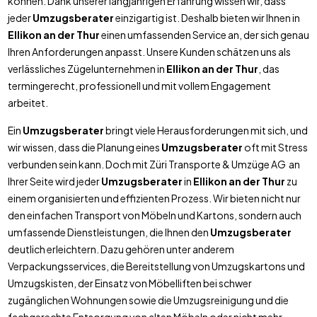
können. Dank unserer langjährigen Erfahrung wissen wir, dass
jeder
Umzugsberater
einzigartig ist. Deshalb bieten wir Ihnen in
Ellikon an der Thur
einen umfassenden Service an, der sich genau
Ihren Anforderungen anpasst. Unsere Kunden schätzen uns als
verlässliches Zügelunternehmen in
Ellikon an der Thur
, das
termingerecht, professionell und mit vollem Engagement
arbeitet.
Ein
Umzugsberater
bringt viele Herausforderungen mit sich, und
wir wissen, dass die Planung eines
Umzugsberater
oft mit Stress
verbunden sein kann. Doch mit Züri Transporte & Umzüge AG an
Ihrer Seite wird jeder
Umzugsberater
in
Ellikon an der Thur
zu
einem organisierten und effizienten Prozess. Wir bieten nicht nur
den einfachen Transport von Möbeln und Kartons, sondern auch
umfassende Dienstleistungen, die Ihnen den
Umzugsberater
deutlich erleichtern. Dazu gehören unter anderem
Verpackungsservices, die Bereitstellung von Umzugskartons und
Umzugskisten, der Einsatz von Möbelliften bei schwer
zugänglichen Wohnungen sowie die Umzugsreinigung und die