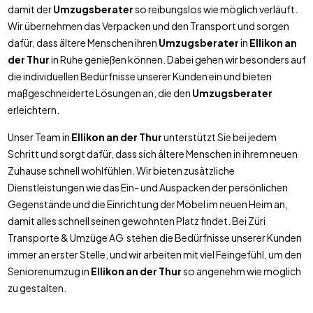
damit der
Umzugsberater
so reibungslos wie möglich verläuft.
Wir übernehmen das Verpacken und den Transport und sorgen
dafür, dass ältere Menschen ihren
Umzugsberater
in
Ellikon an
der Thur
in Ruhe genießen können. Dabei gehen wir besonders auf
die individuellen Bedürfnisse unserer Kunden ein und bieten
maßgeschneiderte Lösungen an, die den
Umzugsberater
erleichtern.
Unser Team in
Ellikon an der Thur
unterstützt Sie bei jedem
Schritt und sorgt dafür, dass sich ältere Menschen in ihrem neuen
Zuhause schnell wohlfühlen. Wir bieten zusätzliche
Dienstleistungen wie das Ein- und Auspacken der persönlichen
Gegenstände und die Einrichtung der Möbel im neuen Heim an,
damit alles schnell seinen gewohnten Platz findet. Bei Züri
Transporte & Umzüge AG stehen die Bedürfnisse unserer Kunden
immer an erster Stelle, und wir arbeiten mit viel Feingefühl, um den
Seniorenumzug in
Ellikon an der Thur
so angenehm wie möglich
zu gestalten.