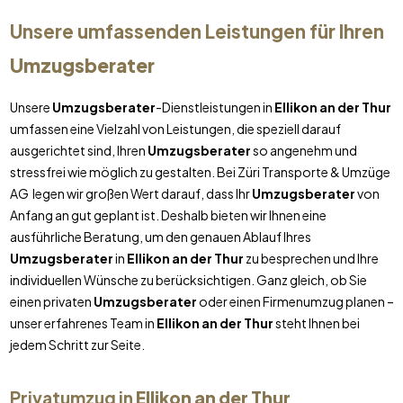
Unsere umfassenden Leistungen für Ihren
Umzugsberater
Unsere
Umzugsberater
-Dienstleistungen in
Ellikon an der Thur
umfassen eine Vielzahl von Leistungen, die speziell darauf
ausgerichtet sind, Ihren
Umzugsberater
so angenehm und
stressfrei wie möglich zu gestalten. Bei Züri Transporte & Umzüge
AG legen wir großen Wert darauf, dass Ihr
Umzugsberater
von
Anfang an gut geplant ist. Deshalb bieten wir Ihnen eine
ausführliche Beratung, um den genauen Ablauf Ihres
Umzugsberater
in
Ellikon an der Thur
zu besprechen und Ihre
individuellen Wünsche zu berücksichtigen. Ganz gleich, ob Sie
einen privaten
Umzugsberater
oder einen Firmenumzug planen –
unser erfahrenes Team in
Ellikon an der Thur
steht Ihnen bei
jedem Schritt zur Seite.
Privatumzug in
Ellikon an der Thur