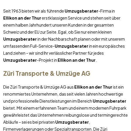
Seit 1963 bieten wir als führende
Umzugsberater
-Firma in
Ellikon an der Thur
erstklassigen Service und stehen seit über
einem halben Jahrhundert unseren Kunden in der gesamten
Schweiz und der EU zur Seite. Egal, ob Sie nur einen kleinen
Umzugsberater
in der Nachbarschaft planen oder mit unserem
umfassenden Full-Service-
Umzugsberater
in ein europäisches
Land ziehen – wir sind Ihr verlässlicher Partner für jedes
Umzugsberater
-Projekt in
Ellikon an der Thur
.
Züri Transporte & Umzüge AG
Die Züri Transporte & Umzüge AG aus
Ellikon an der Thur
ist ein
renommiertes Unternehmen, das seit vielen Jahren hochwertige
und professionelle Dienstleistungen im Bereich
Umzugsberater
bietet. Mit einem erfahrenen Team und einem modernen Fuhrpark
gewährleistet das Unternehmen reibungslose und termingerechte
Abläufe – sei es bei privaten
Umzugsberater
,
Firmenverlagerungen oder Spezialtransporten. Die Züri