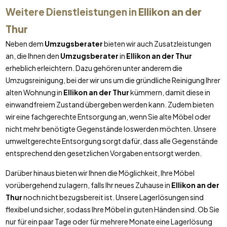
Weitere Dienstleistungen in
Ellikon an der
Thur
Neben dem
Umzugsberater
bieten wir auch Zusatzleistungen
an, die Ihnen den
Umzugsberater
in
Ellikon an der Thur
erheblich erleichtern. Dazu gehören unter anderem die
Umzugsreinigung, bei der wir uns um die gründliche Reinigung Ihrer
alten Wohnung in
Ellikon an der Thur
kümmern, damit diese in
einwandfreiem Zustand übergeben werden kann. Zudem bieten
wir eine fachgerechte Entsorgung an, wenn Sie alte Möbel oder
nicht mehr benötigte Gegenstände loswerden möchten. Unsere
umweltgerechte Entsorgung sorgt dafür, dass alle Gegenstände
entsprechend den gesetzlichen Vorgaben entsorgt werden.
Darüber hinaus bieten wir Ihnen die Möglichkeit, Ihre Möbel
vorübergehend zu lagern, falls Ihr neues Zuhause in
Ellikon an der
Thur
noch nicht bezugsbereit ist. Unsere Lagerlösungen sind
flexibel und sicher, sodass Ihre Möbel in guten Händen sind. Ob Sie
nur für ein paar Tage oder für mehrere Monate eine Lagerlösung