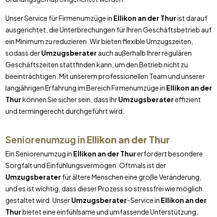
Unser Service für Firmenumzüge in
Ellikon an der Thur
ist darauf
ausgerichtet, die Unterbrechungen für Ihren Geschäftsbetrieb auf
ein Minimum zu reduzieren. Wir bieten flexible Umzugszeiten,
sodass der
Umzugsberater
auch außerhalb Ihrer regulären
Geschäftszeiten stattfinden kann, um den Betrieb nicht zu
beeinträchtigen. Mit unserem professionellen Team und unserer
langjährigen Erfahrung im Bereich Firmenumzüge in
Ellikon an der
Thur
können Sie sicher sein, dass Ihr
Umzugsberater
effizient
und termingerecht durchgeführt wird.
Seniorenumzug in
Ellikon an der Thur
Ein Seniorenumzug in
Ellikon an der Thur
erfordert besondere
Sorgfalt und Einfühlungsvermögen. Oftmals ist der
Umzugsberater
für ältere Menschen eine große Veränderung,
und es ist wichtig, dass dieser Prozess so stressfrei wie möglich
gestaltet wird. Unser
Umzugsberater
-Service in
Ellikon an der
Thur
bietet eine einfühlsame und umfassende Unterstützung,