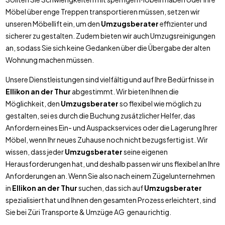
Möbel über enge Treppen transportieren müssen, setzen wir
unseren Möbellift ein, um den
Umzugsberater
effizienter und
sicherer zu gestalten. Zudem bieten wir auch Umzugsreinigungen
an, sodass Sie sich keine Gedanken über die Übergabe der alten
Wohnung machen müssen.
Unsere Dienstleistungen sind vielfältig und auf Ihre Bedürfnisse in
Ellikon an der Thur
abgestimmt. Wir bieten Ihnen die
Möglichkeit, den
Umzugsberater
so flexibel wie möglich zu
gestalten, sei es durch die Buchung zusätzlicher Helfer, das
Anfordern eines Ein- und Auspackservices oder die Lagerung Ihrer
Möbel, wenn Ihr neues Zuhause noch nicht bezugsfertig ist. Wir
wissen, dass jeder
Umzugsberater
seine eigenen
Herausforderungen hat, und deshalb passen wir uns flexibel an Ihre
Anforderungen an. Wenn Sie also nach einem Zügelunternehmen
in
Ellikon an der Thur
suchen, das sich auf
Umzugsberater
spezialisiert hat und Ihnen den gesamten Prozess erleichtert, sind
Sie bei Züri Transporte & Umzüge AG genau richtig.