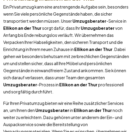
Ein Privatumzug kann eine anstrengende Aufgabe sein, besonders
wenn Sie viele persönliche Gegenstände haben, die sicher
transportiert werden müssen. Unser
Umzugsberater
-Service in
Ellikon an der Thur
sorgt dafür, dass Ihr
Umzugsberater
von
Anfang bis Ende reibungslos verläuft. Wir übernehmen das
Verpacken Ihrer Habseligkeiten, den sicheren Transport und die
Einrichtung in Ihrem neuen Zuhause in
Ellikon an der Thur
. Dabei
gehen wir besonders behutsam mit zerbrechlichen Gegenständen
um und stellen sicher, dass all Ihre Möbel und persönlichen
Gegenstände in einwandfreiem Zustand ankommen. Sie können
sich darauf verlassen, dass unser Team den gesamten
Umzugsberater
-Prozess in
Ellikon an der Thur
professionell
und sorgfältig durchführt.
Für Ihren Privatumzug bieten wir eine Reihe zusätzlicher Services
an, um Ihnen den
Umzugsberater
in
Ellikon an der Thur
noch
weiter zu erleichtern. Dazu gehören unter anderem der Ein- und
Auspackservice sowie die Bereitstellung von
Verpackungsmaterialien. Wenn Sie es wünschen, übernehmen wir