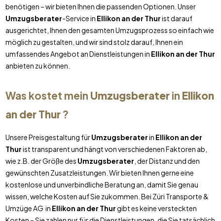
benötigen – wir bieten Ihnen die passenden Optionen. Unser
Umzugsberater
-Service in
Ellikon an der Thur
ist darauf
ausgerichtet, Ihnen den gesamten Umzugsprozess so einfach wie
möglich zu gestalten, und wir sind stolz darauf, Ihnen ein
umfassendes Angebot an Dienstleistungen in
Ellikon an der Thur
anbieten zu können.
Was kostet mein
Umzugsberater
in
Ellikon
an der Thur
?
Unsere Preisgestaltung für
Umzugsberater
in
Ellikon an der
Thur
ist transparent und hängt von verschiedenen Faktoren ab,
wie z.B. der Größe des
Umzugsberater
, der Distanz und den
gewünschten Zusatzleistungen. Wir bieten Ihnen gerne eine
kostenlose und unverbindliche Beratung an, damit Sie genau
wissen, welche Kosten auf Sie zukommen. Bei Züri Transporte &
Umzüge AG in
Ellikon an der Thur
gibt es keine versteckten
Kosten – Sie zahlen nur für die Dienstleistungen, die Sie tatsächlich