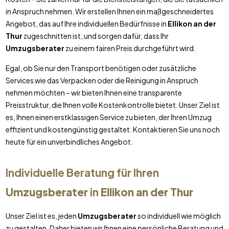
in Anspruch nehmen. Wir erstellen Ihnen ein maßgeschneidertes
Angebot, das auf Ihre individuellen Bedürfnisse in
Ellikon an der
Thur
zugeschnitten ist, und sorgen dafür, dass Ihr
Umzugsberater
zu einem fairen Preis durchgeführt wird.
Egal, ob Sie nur den Transport benötigen oder zusätzliche
Services wie das Verpacken oder die Reinigung in Anspruch
nehmen möchten – wir bieten Ihnen eine transparente
Preisstruktur, die Ihnen volle Kostenkontrolle bietet. Unser Ziel ist
es, Ihnen einen erstklassigen Service zu bieten, der Ihren Umzug
effizient und kostengünstig gestaltet. Kontaktieren Sie uns noch
heute für ein unverbindliches Angebot.
Individuelle Beratung für Ihren
Umzugsberater
in
Ellikon an der Thur
Unser Ziel ist es, jeden
Umzugsberater
so individuell wie möglich
zu gestalten. Daher bieten wir Ihnen eine persönliche Beratung und