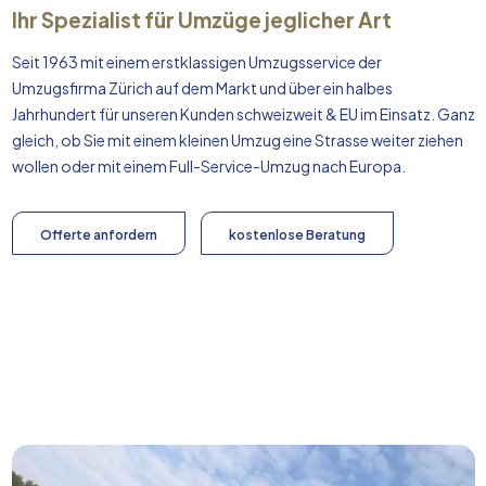
Ihr Spezialist für Umzüge jeglicher Art
Seit 1963 mit einem erstklassigen Umzugsservice der
Umzugsfirma Zürich auf dem Markt und über ein halbes
Jahrhundert für unseren Kunden schweizweit & EU im Einsatz. Ganz
gleich, ob Sie mit einem kleinen Umzug eine Strasse weiter ziehen
wollen oder mit einem Full-Service-Umzug nach
Europa
.
Offerte anfordern
kostenlose Beratung