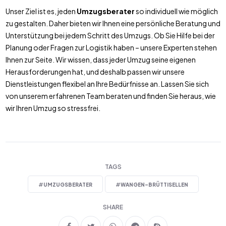
Unser Ziel ist es, jeden
Umzugsberater
so individuell wie möglich
zu gestalten. Daher bieten wir Ihnen eine persönliche Beratung und
Unterstützung bei jedem Schritt des Umzugs. Ob Sie Hilfe bei der
Planung oder Fragen zur Logistik haben – unsere Experten stehen
Ihnen zur Seite. Wir wissen, dass jeder Umzug seine eigenen
Herausforderungen hat, und deshalb passen wir unsere
Dienstleistungen flexibel an Ihre Bedürfnisse an. Lassen Sie sich
von unserem erfahrenen Team beraten und finden Sie heraus, wie
wir Ihren Umzug so stressfrei.
TAGS
#
UMZUGSBERATER
#
WANGEN-BRÜTTISELLEN
SHARE