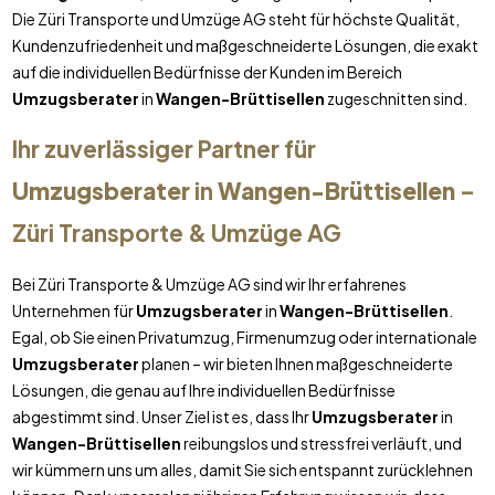
Die Züri Transporte und Umzüge AG steht für höchste Qualität,
Kundenzufriedenheit und maßgeschneiderte Lösungen, die exakt
auf die individuellen Bedürfnisse der Kunden im Bereich
Umzugsberater
in
Wangen-Brüttisellen
zugeschnitten sind.
Ihr zuverlässiger Partner für
Umzugsberater
in
Wangen-Brüttisellen
–
Züri Transporte & Umzüge AG
Bei Züri Transporte & Umzüge AG sind wir Ihr erfahrenes
Unternehmen für
Umzugsberater
in
Wangen-Brüttisellen
.
Egal, ob Sie einen Privatumzug, Firmenumzug oder internationale
Umzugsberater
planen – wir bieten Ihnen maßgeschneiderte
Lösungen, die genau auf Ihre individuellen Bedürfnisse
abgestimmt sind. Unser Ziel ist es, dass Ihr
Umzugsberater
in
Wangen-Brüttisellen
reibungslos und stressfrei verläuft, und
wir kümmern uns um alles, damit Sie sich entspannt zurücklehnen