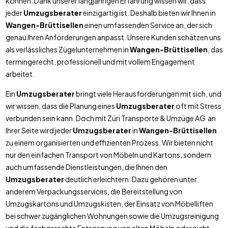
können. Dank unserer langjährigen Erfahrung wissen wir, dass
jeder
Umzugsberater
einzigartig ist. Deshalb bieten wir Ihnen in
Wangen-Brüttisellen
einen umfassenden Service an, der sich
genau Ihren Anforderungen anpasst. Unsere Kunden schätzen uns
als verlässliches Zügelunternehmen in
Wangen-Brüttisellen
, das
termingerecht, professionell und mit vollem Engagement
arbeitet.
Ein
Umzugsberater
bringt viele Herausforderungen mit sich, und
wir wissen, dass die Planung eines
Umzugsberater
oft mit Stress
verbunden sein kann. Doch mit Züri Transporte & Umzüge AG an
Ihrer Seite wird jeder
Umzugsberater
in
Wangen-Brüttisellen
zu einem organisierten und effizienten Prozess. Wir bieten nicht
nur den einfachen Transport von Möbeln und Kartons, sondern
auch umfassende Dienstleistungen, die Ihnen den
Umzugsberater
deutlich erleichtern. Dazu gehören unter
anderem Verpackungsservices, die Bereitstellung von
Umzugskartons und Umzugskisten, der Einsatz von Möbelliften
bei schwer zugänglichen Wohnungen sowie die Umzugsreinigung