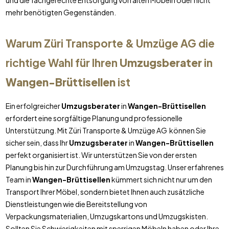
und die fachgerechte Entsorgung von alten Möbeln oder nicht
mehr benötigten Gegenständen.
Warum Züri Transporte & Umzüge AG die
richtige Wahl für Ihren
Umzugsberater
in
Wangen-Brüttisellen
ist
Ein erfolgreicher
Umzugsberater
in
Wangen-Brüttisellen
erfordert eine sorgfältige Planung und professionelle
Unterstützung. Mit Züri Transporte & Umzüge AG können Sie
sicher sein, dass Ihr
Umzugsberater
in
Wangen-Brüttisellen
perfekt organisiert ist. Wir unterstützen Sie von der ersten
Planung bis hin zur Durchführung am Umzugstag. Unser erfahrenes
Team in
Wangen-Brüttisellen
kümmert sich nicht nur um den
Transport Ihrer Möbel, sondern bietet Ihnen auch zusätzliche
Dienstleistungen wie die Bereitstellung von
Verpackungsmaterialien, Umzugskartons und Umzugskisten.
Sollten Sie Schwierigkeiten mit sperrigen Möbeln haben oder Ihre