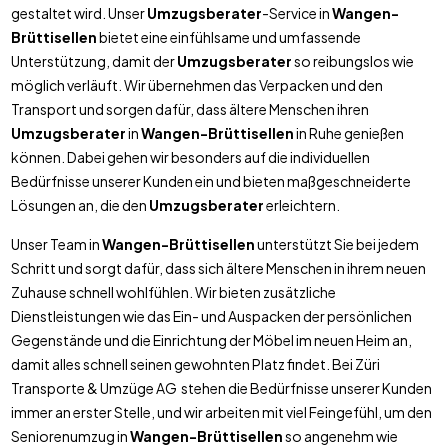
gestaltet wird. Unser
Umzugsberater
-Service in
Wangen-
Brüttisellen
bietet eine einfühlsame und umfassende
Unterstützung, damit der
Umzugsberater
so reibungslos wie
möglich verläuft. Wir übernehmen das Verpacken und den
Transport und sorgen dafür, dass ältere Menschen ihren
Umzugsberater
in
Wangen-Brüttisellen
in Ruhe genießen
können. Dabei gehen wir besonders auf die individuellen
Bedürfnisse unserer Kunden ein und bieten maßgeschneiderte
Lösungen an, die den
Umzugsberater
erleichtern.
Unser Team in
Wangen-Brüttisellen
unterstützt Sie bei jedem
Schritt und sorgt dafür, dass sich ältere Menschen in ihrem neuen
Zuhause schnell wohlfühlen. Wir bieten zusätzliche
Dienstleistungen wie das Ein- und Auspacken der persönlichen
Gegenstände und die Einrichtung der Möbel im neuen Heim an,
damit alles schnell seinen gewohnten Platz findet. Bei Züri
Transporte & Umzüge AG stehen die Bedürfnisse unserer Kunden
immer an erster Stelle, und wir arbeiten mit viel Feingefühl, um den
Seniorenumzug in
Wangen-Brüttisellen
so angenehm wie