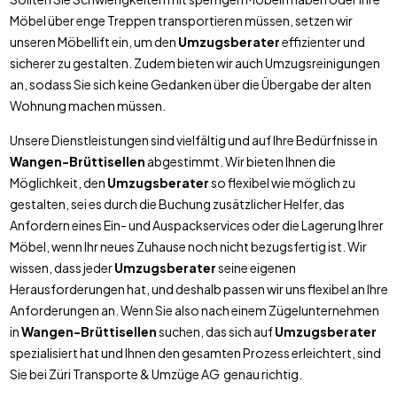
Möbel über enge Treppen transportieren müssen, setzen wir
unseren Möbellift ein, um den
Umzugsberater
effizienter und
sicherer zu gestalten. Zudem bieten wir auch Umzugsreinigungen
an, sodass Sie sich keine Gedanken über die Übergabe der alten
Wohnung machen müssen.
Unsere Dienstleistungen sind vielfältig und auf Ihre Bedürfnisse in
Wangen-Brüttisellen
abgestimmt. Wir bieten Ihnen die
Möglichkeit, den
Umzugsberater
so flexibel wie möglich zu
gestalten, sei es durch die Buchung zusätzlicher Helfer, das
Anfordern eines Ein- und Auspackservices oder die Lagerung Ihrer
Möbel, wenn Ihr neues Zuhause noch nicht bezugsfertig ist. Wir
wissen, dass jeder
Umzugsberater
seine eigenen
Herausforderungen hat, und deshalb passen wir uns flexibel an Ihre
Anforderungen an. Wenn Sie also nach einem Zügelunternehmen
in
Wangen-Brüttisellen
suchen, das sich auf
Umzugsberater
spezialisiert hat und Ihnen den gesamten Prozess erleichtert, sind
Sie bei Züri Transporte & Umzüge AG genau richtig.