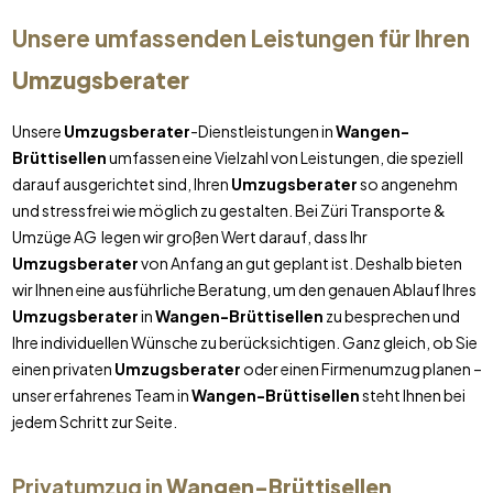
Unsere umfassenden Leistungen für Ihren
Umzugsberater
Unsere
Umzugsberater
-Dienstleistungen in
Wangen-
Brüttisellen
umfassen eine Vielzahl von Leistungen, die speziell
darauf ausgerichtet sind, Ihren
Umzugsberater
so angenehm
und stressfrei wie möglich zu gestalten. Bei Züri Transporte &
Umzüge AG legen wir großen Wert darauf, dass Ihr
Umzugsberater
von Anfang an gut geplant ist. Deshalb bieten
wir Ihnen eine ausführliche Beratung, um den genauen Ablauf Ihres
Umzugsberater
in
Wangen-Brüttisellen
zu besprechen und
Ihre individuellen Wünsche zu berücksichtigen. Ganz gleich, ob Sie
einen privaten
Umzugsberater
oder einen Firmenumzug planen –
unser erfahrenes Team in
Wangen-Brüttisellen
steht Ihnen bei
jedem Schritt zur Seite.
Privatumzug in
Wangen-Brüttisellen