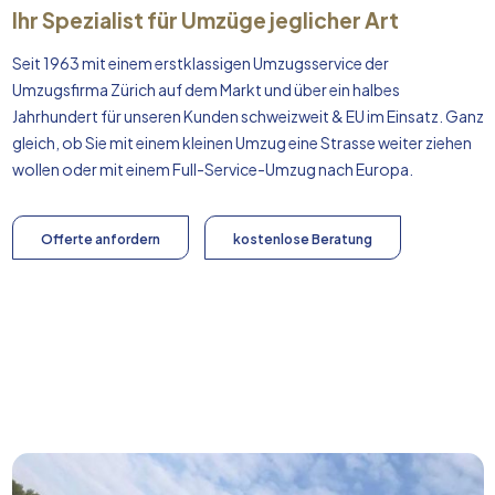
Ihr Spezialist für Umzüge jeglicher Art
Seit 1963 mit einem erstklassigen Umzugsservice der
Umzugsfirma Zürich auf dem Markt und über ein halbes
Jahrhundert für unseren Kunden schweizweit & EU im Einsatz. Ganz
gleich, ob Sie mit einem kleinen Umzug eine Strasse weiter ziehen
wollen oder mit einem Full-Service-Umzug nach
Europa
.
Offerte anfordern
kostenlose Beratung