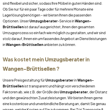
sind flexibel und sicher, sodass Ihre Möbel in guten Händen sind.
Ob Sie nur für ein paar Tage oder für mehrere Monate eine
Lagerlösung benötigen – wir bieten Ihnen die passenden
Optionen. Unser
Umzugsberater
-Service in
Wangen-
Brüttisellen
ist darauf ausgerichtet, Ihnen den gesamten
Umzugsprozess so einfach wie möglich zu gestalten, und wir sind
stolz darauf, Ihnen ein umfassendes Angebot an Dienstleistungen
in
Wangen-Brüttisellen
anbieten zu können.
Was kostet mein
Umzugsberater
in
Wangen-Brüttisellen
?
Unsere Preisgestaltung für
Umzugsberater
in
Wangen-
Brüttisellen
ist transparent und hängt von verschiedenen
Faktoren ab, wie z.B. der Größe des
Umzugsberater
, der Distanz
und den gewünschten Zusatzleistungen. Wir bieten Ihnen gerne
eine kostenlose und unverbindliche Beratung an, damit Sie genau
wissen, welche Kosten auf Sie zukommen. Bei Züri Transporte &