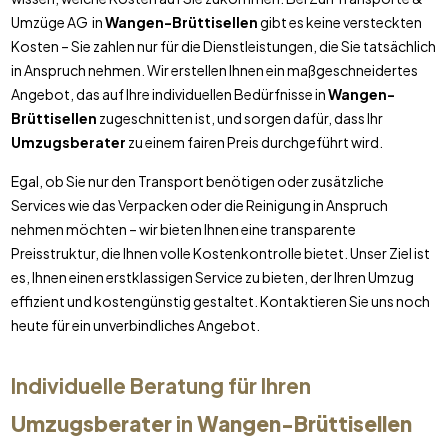
Umzüge AG in
Wangen-Brüttisellen
gibt es keine versteckten
Kosten – Sie zahlen nur für die Dienstleistungen, die Sie tatsächlich
in Anspruch nehmen. Wir erstellen Ihnen ein maßgeschneidertes
Angebot, das auf Ihre individuellen Bedürfnisse in
Wangen-
Brüttisellen
zugeschnitten ist, und sorgen dafür, dass Ihr
Umzugsberater
zu einem fairen Preis durchgeführt wird.
Egal, ob Sie nur den Transport benötigen oder zusätzliche
Services wie das Verpacken oder die Reinigung in Anspruch
nehmen möchten – wir bieten Ihnen eine transparente
Preisstruktur, die Ihnen volle Kostenkontrolle bietet. Unser Ziel ist
es, Ihnen einen erstklassigen Service zu bieten, der Ihren Umzug
effizient und kostengünstig gestaltet. Kontaktieren Sie uns noch
heute für ein unverbindliches Angebot.
Individuelle Beratung für Ihren
Umzugsberater
in
Wangen-Brüttisellen