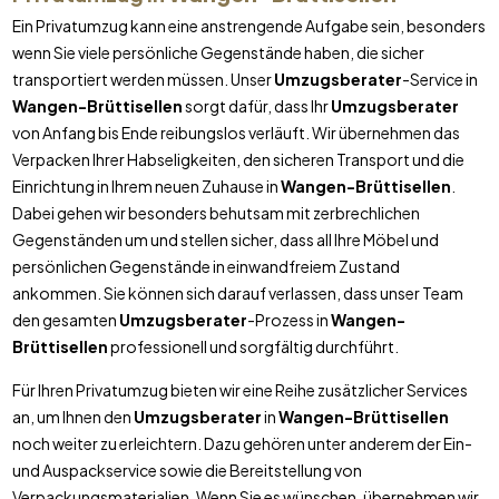
Ein Privatumzug kann eine anstrengende Aufgabe sein, besonders
wenn Sie viele persönliche Gegenstände haben, die sicher
transportiert werden müssen. Unser
Umzugsberater
-Service in
Wangen-Brüttisellen
sorgt dafür, dass Ihr
Umzugsberater
von Anfang bis Ende reibungslos verläuft. Wir übernehmen das
Verpacken Ihrer Habseligkeiten, den sicheren Transport und die
Einrichtung in Ihrem neuen Zuhause in
Wangen-Brüttisellen
.
Dabei gehen wir besonders behutsam mit zerbrechlichen
Gegenständen um und stellen sicher, dass all Ihre Möbel und
persönlichen Gegenstände in einwandfreiem Zustand
ankommen. Sie können sich darauf verlassen, dass unser Team
den gesamten
Umzugsberater
-Prozess in
Wangen-
Brüttisellen
professionell und sorgfältig durchführt.
Für Ihren Privatumzug bieten wir eine Reihe zusätzlicher Services
an, um Ihnen den
Umzugsberater
in
Wangen-Brüttisellen
noch weiter zu erleichtern. Dazu gehören unter anderem der Ein-
und Auspackservice sowie die Bereitstellung von
Verpackungsmaterialien. Wenn Sie es wünschen, übernehmen wir