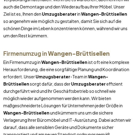
auch die Demontage und den Wiederaufbau Ihrer Möbel. Unser
Ziel ist es, Ihnen den
Umzugsberater
in
Wangen-Brüttisellen
so angenehm wie möglich zu gestalten, damit Sie sich auf die
schönen Dinge im Leben konzentrieren können, während wir uns
um den Rest kümmern.
Firmenumzug in
Wangen-Brüttisellen
Ein Firmenumzug in
Wangen-Brüttisellen
ist oft eine komplexe
Herausforderung, die eine sorgfältige Planung und Koordination
erfordert. Unser
Umzugsberater
-Team in
Wangen-
Brüttisellen
sorgt dafür, dass der
Umzugsberater
effizient
durchgeführt wird und Ihr Geschäftsbetrieb so schnell wie
möglich wieder aufgenommen werden kann. Wir bieten
maßgeschneiderte Lösungen für Unternehmen jeder Größe in
Wangen-Brüttisellen
und kümmern uns um die sichere
Verlagerung Ihrer Büromöbel und IT-Ausrüstung. Dabei achten wir
darauf, dass alle sensiblen Geräte und Dokumente sicher
transportiert und am neuen Standort ordnungsgemäß