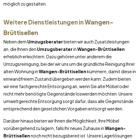
möglich zu gestalten.
Weitere Dienstleistungen in
Wangen-
Brüttisellen
Neben dem
Umzugsberater
bieten wir auch Zusatzleistungen
an, die Ihnen den
Umzugsberater
in
Wangen-Brüttisellen
erheblich erleichtern. Dazu gehören unter anderem die
Umzugsreinigung, bei der wir uns um die gründliche Reinigung Ihrer
alten Wohnung in
Wangen-Brüttisellen
kümmern, damit diese in
einwandfreiem Zustand übergeben werden kann. Zudem bieten
wir eine fachgerechte Entsorgung an, wenn Sie alte Möbel oder
nicht mehr benötigte Gegenstände loswerden möchten. Unsere
umweltgerechte Entsorgung sorgt dafür, dass alle Gegenstände
entsprechend den gesetzlichen Vorgaben entsorgt werden.
Darüber hinaus bieten wir Ihnen die Möglichkeit, Ihre Möbel
vorübergehend zu lagern, falls Ihr neues Zuhause in
Wangen-
Brüttisellen
noch nicht bezugsbereit ist. Unsere Lagerlösungen