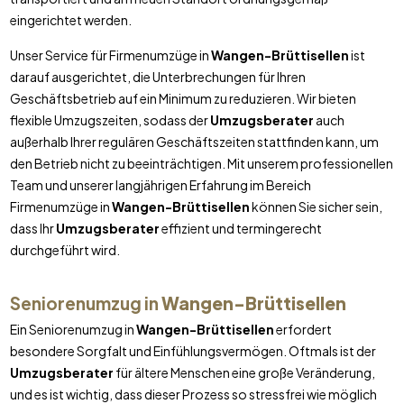
eingerichtet werden.
Unser Service für Firmenumzüge in
Wangen-Brüttisellen
ist
darauf ausgerichtet, die Unterbrechungen für Ihren
Geschäftsbetrieb auf ein Minimum zu reduzieren. Wir bieten
flexible Umzugszeiten, sodass der
Umzugsberater
auch
außerhalb Ihrer regulären Geschäftszeiten stattfinden kann, um
den Betrieb nicht zu beeinträchtigen. Mit unserem professionellen
Team und unserer langjährigen Erfahrung im Bereich
Firmenumzüge in
Wangen-Brüttisellen
können Sie sicher sein,
dass Ihr
Umzugsberater
effizient und termingerecht
durchgeführt wird.
Seniorenumzug in
Wangen-Brüttisellen
Ein Seniorenumzug in
Wangen-Brüttisellen
erfordert
besondere Sorgfalt und Einfühlungsvermögen. Oftmals ist der
Umzugsberater
für ältere Menschen eine große Veränderung,
und es ist wichtig, dass dieser Prozess so stressfrei wie möglich