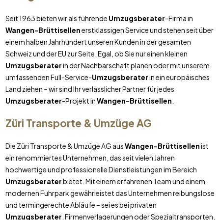
Seit 1963 bieten wir als führende
Umzugsberater
-Firma in
Wangen-Brüttisellen
erstklassigen Service und stehen seit über
einem halben Jahrhundert unseren Kunden in der gesamten
Schweiz und der EU zur Seite. Egal, ob Sie nur einen kleinen
Umzugsberater
in der Nachbarschaft planen oder mit unserem
umfassenden Full-Service-
Umzugsberater
in ein europäisches
Land ziehen – wir sind Ihr verlässlicher Partner für jedes
Umzugsberater
-Projekt in
Wangen-Brüttisellen
.
Züri Transporte & Umzüge AG
Die Züri Transporte & Umzüge AG aus
Wangen-Brüttisellen
ist
ein renommiertes Unternehmen, das seit vielen Jahren
hochwertige und professionelle Dienstleistungen im Bereich
Umzugsberater
bietet. Mit einem erfahrenen Team und einem
modernen Fuhrpark gewährleistet das Unternehmen reibungslose
und termingerechte Abläufe – sei es bei privaten
Umzugsberater
, Firmenverlagerungen oder Spezialtransporten.