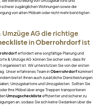
 die Bereitstellung von Umzugskartons und
bei schwer zugänglichen Wohnungen sowie die
rgung von alten Möbeln oder nicht mehr benötigten
 Umzüge AG die richtige
eckliste
in
Oberrohrdorf
ist
rohrdorf
erfordert eine sorgfältige Planung und
porte & Umzüge AG können Sie sicher sein, dass Ihr
 organisiert ist. Wir unterstützen Sie von der ersten
ag. Unser erfahrenes Team in
Oberrohrdorf
kümmert
sondern bietet Ihnen auch zusätzliche Dienstleistungen
ialien, Umzugskartons und Umzugskisten. Sollten Sie
oder Ihre Möbel über enge Treppen transportieren
 den
Umzugscheckliste
effizienter und sicherer zu
igungen an, sodass Sie sich keine Gedanken über die