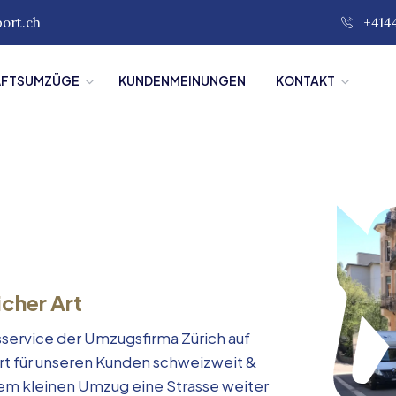
port.ch
+414
ÄFTSUMZÜGE
KUNDENMEINUNGEN
KONTAKT
icher Art
service der Umzugsfirma Zürich auf
rt für unseren Kunden schweizweit &
inem kleinen Umzug eine Strasse weiter