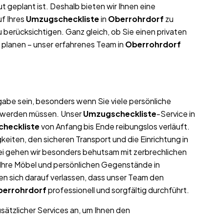
t geplant ist. Deshalb bieten wir Ihnen eine
f Ihres
Umzugscheckliste
in
Oberrohrdorf
zu
 berücksichtigen. Ganz gleich, ob Sie einen privaten
planen – unser erfahrenes Team in
Oberrohrdorf
f
abe sein, besonders wenn Sie viele persönliche
t werden müssen. Unser
Umzugscheckliste
-Service in
heckliste
von Anfang bis Ende reibungslos verläuft.
eiten, den sicheren Transport und die Einrichtung in
ei gehen wir besonders behutsam mit zerbrechlichen
l Ihre Möbel und persönlichen Gegenstände in
 sich darauf verlassen, dass unser Team den
errohrdorf
professionell und sorgfältig durchführt.
usätzlicher Services an, um Ihnen den