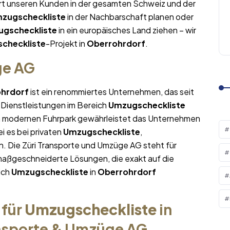
ert unseren Kunden in der gesamten Schweiz und der
zugscheckliste
in der Nachbarschaft planen oder
gscheckliste
in ein europäisches Land ziehen – wir
checkliste
-Projekt in
Oberrohrdorf
.
ge AG
hrdorf
ist ein renommiertes Unternehmen, das seit
 Dienstleistungen im Bereich
Umzugscheckliste
em modernen Fuhrpark gewährleistet das Unternehmen
i es bei privaten
Umzugscheckliste
,
. Die Züri Transporte und Umzüge AG steht für
maßgeschneiderte Lösungen, die exakt auf die
ich
Umzugscheckliste
in
Oberrohrdorf
 für
Umzugscheckliste
in
ansporte & Umzüge AG