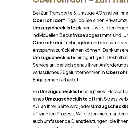
Bei Züri Transporte & Umzüge AG sind wir Ih
Oberrohrdorf
. Egal, ob Sie einen Privatum
Umzugscheckliste
planen – wir bieten Ihn
individuellen Bedürfnisse abgestimmt sind. Uns
Oberrohrdorf
reibungslos und stressfrei ver
entspannt zurücklehnen können. Dank unserer 
Umzugscheckliste
einzigartig ist. Deshalb b
Service an, der sich genau Ihren Anforderun
verlässliches Zügelunternehmen in
Oberrohr
Engagement arbeitet.
Ein
Umzugscheckliste
bringt viele Herausfo
eines
Umzugscheckliste
oft mit Stress ver
AG an Ihrer Seite wird jeder
Umzugscheckli
effizienten Prozess. Wir bieten nicht nur de
auch umfassende Dienstleistungen, die Ihne