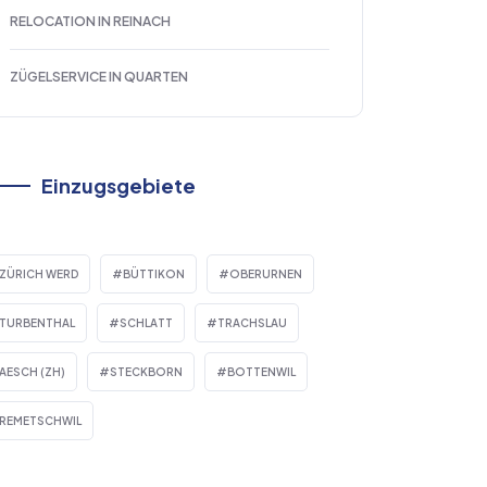
RELOCATION IN REINACH
ZÜGELSERVICE IN QUARTEN
Einzugsgebiete
ZÜRICH WERD
BÜTTIKON
OBERURNEN
TURBENTHAL
SCHLATT
TRACHSLAU
AESCH (ZH)
STECKBORN
BOTTENWIL
REMETSCHWIL