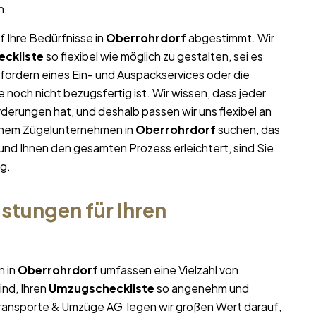
n.
f Ihre Bedürfnisse in
Oberrohrdorf
abgestimmt. Wir
ckliste
so flexibel wie möglich zu gestalten, sei es
nfordern eines Ein- und Auspackservices oder die
noch nicht bezugsfertig ist. Wir wissen, dass jeder
erungen hat, und deshalb passen wir uns flexibel an
einem Zügelunternehmen in
Oberrohrdorf
suchen, das
t und Ihnen den gesamten Prozess erleichtert, sind Sie
g.
stungen für Ihren
n in
Oberrohrdorf
umfassen eine Vielzahl von
ind, Ihren
Umzugscheckliste
so angenehm und
i Transporte & Umzüge AG legen wir großen Wert darauf,