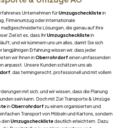
r erfahrenes Unternehmen für
Umzugscheckliste
in
zug, Firmenumzug oder internationale
en maßgeschneiderte Lösungen, die genau auf Ihre
er Ziel ist es, dass Ihr
Umzugscheckliste
in
läuft, und wir kümmern uns um alles, damit Sie sich
langjährigen Erfahrung wissen wir, dass jeder
ieten wir Ihnen in
Oberrohrdorf
einen umfassenden
gen anpasst. Unsere Kunden schätzen uns als
dorf
, das termingerecht, professionell und mit vollem
rderungen mit sich, und wir wissen, dass die Planung
bunden sein kann. Doch mit Züri Transporte & Umzüge
ste
in
Oberrohrdorf
zu einem organisierten und
n einfachen Transport von Möbeln und Kartons, sondern
n den
Umzugscheckliste
deutlich erleichtern. Dazu