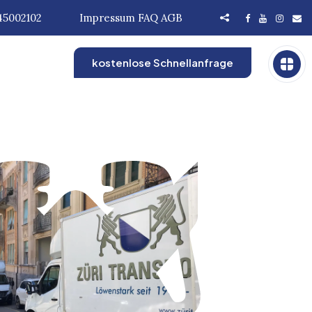
45002102
Impressum
FAQ
AGB
kostenlose Schnellanfrage