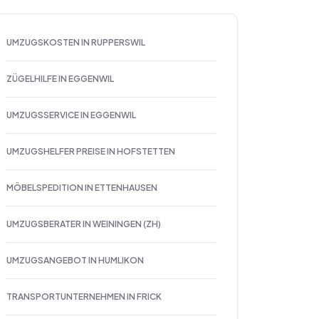
UMZUGSKOSTEN IN RUPPERSWIL
ZÜGELHILFE IN EGGENWIL
UMZUGSSERVICE IN EGGENWIL
UMZUGSHELFER PREISE IN HOFSTETTEN
MÖBELSPEDITION IN ETTENHAUSEN
UMZUGSBERATER IN WEININGEN (ZH)
UMZUGSANGEBOT IN HUMLIKON
TRANSPORTUNTERNEHMEN IN FRICK