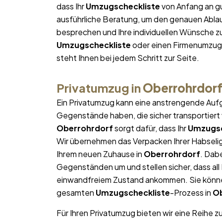
dass Ihr
Umzugscheckliste
von Anfang an gu
ausführliche Beratung, um den genauen Ablau
besprechen und Ihre individuellen Wünsche zu
Umzugscheckliste
oder einen Firmenumzug 
steht Ihnen bei jedem Schritt zur Seite.
Privatumzug in
Oberrohrdor
Ein Privatumzug kann eine anstrengende Aufg
Gegenstände haben, die sicher transportier
Oberrohrdorf
sorgt dafür, dass Ihr
Umzugsc
Wir übernehmen das Verpacken Ihrer Habseligk
Ihrem neuen Zuhause in
Oberrohrdorf
. Dab
Gegenständen um und stellen sicher, dass al
einwandfreiem Zustand ankommen. Sie können
gesamten
Umzugscheckliste
-Prozess in
Ob
Für Ihren Privatumzug bieten wir eine Reihe z