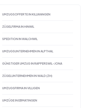
UMZUGSOFFERTE IN KILLWANGEN
ZÜGELFIRMA IN HINWIL
SPEDITION IN WALCHWIL
UMZUGSUNTERNEHMEN IN ALPTHAL
GÜNSTIGER UMZUG IN RAPPERSWIL-JONA
ZÜGELUNTERNEHMEN IN WALD (ZH)
UMZUGSFIRMA IN VILLIGEN
UMZÜGE IN EBMATINGEN