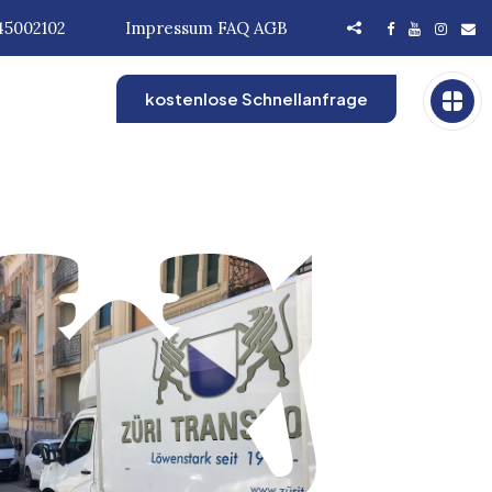
45002102
Impressum
FAQ
AGB
kostenlose Schnellanfrage