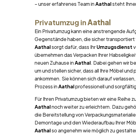
– unser erfahrenes Team in
Aathal
steht Ihnen
Privatumzug in
Aathal
Ein Privatumzug kann eine anstrengende Aufg
Gegenstände haben, die sicher transportier
Aathal
sorgt dafür, dass Ihr
Umzugsdienst
v
übernehmen das Verpacken Ihrer Habseligkeite
neuen Zuhause in
Aathal
. Dabei gehen wir 
um und stellen sicher, dass all Ihre Möbel u
ankommen. Sie können sich darauf verlassen
Prozess in
Aathal
professionell und sorgfälti
Für Ihren Privatumzug bieten wir eine Reihe z
Aathal
noch weiter zu erleichtern. Dazu geh
die Bereitstellung von Verpackungsmateriali
Demontage und den Wiederaufbau Ihrer Möbel.
Aathal
so angenehm wie möglich zu gestalten