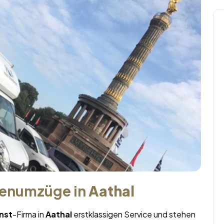
menumzüge in
Aathal
nst
-Firma in
Aathal
erstklassigen Service und stehen