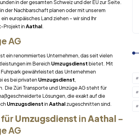
Kunden in der gesamten Schweiz und der EU zur Seite.
in der Nachbarschaft planen oder mit unserem
n ein europäisches Land ziehen – wir sind Ihr
t
-Projekt in
Aathal
.
ge AG
ist ein renommiertes Unternehmen, das seit vielen
tleistungen im Bereich
Umzugsdienst
bietet. Mit
Fuhrpark gewährleistet das Unternehmen
i es bei privaten
Umzugsdienst
,
. Die Züri Transporte und Umzüge AG steht für
maßgeschneiderte Lösungen, die exakt auf die
ich
Umzugsdienst
in
Aathal
zugeschnitten sind.
 für
Umzugsdienst
in
Aathal
–
ge AG