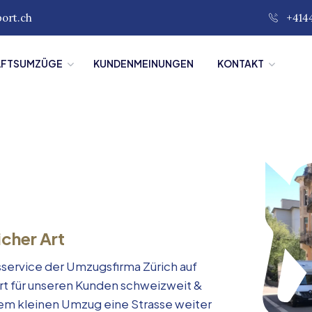
port.ch
+414
ÄFTSUMZÜGE
KUNDENMEINUNGEN
KONTAKT
icher Art
service der Umzugsfirma Zürich auf
rt für unseren Kunden schweizweit &
inem kleinen Umzug eine Strasse weiter