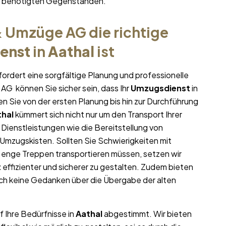
hr benötigten Gegenständen.
 Umzüge AG die richtige
enst
in
Aathal
ist
fordert eine sorgfältige Planung und professionelle
AG können Sie sicher sein, dass Ihr
Umzugsdienst
in
zen Sie von der ersten Planung bis hin zur Durchführung
thal
kümmert sich nicht nur um den Transport Ihrer
 Dienstleistungen wie die Bereitstellung von
mzugskisten. Sollten Sie Schwierigkeiten mit
 enge Treppen transportieren müssen, setzen wir
t
effizienter und sicherer zu gestalten. Zudem bieten
ich keine Gedanken über die Übergabe der alten
f Ihre Bedürfnisse in
Aathal
abgestimmt. Wir bieten