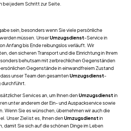
 bei jedem Schritt zur Seite.
abe sein, besonders wenn Sie viele persönliche
t werden müssen. Unser
Umzugsdienst
-Service in
on Anfang bis Ende reibungslos verläuft. Wir
n, den sicheren Transport und die Einrichtung in Ihrem
besonders behutsam mit zerbrechlichen Gegenständen
nd persönlichen Gegenstände in einwandfreiem Zustand
, dass unser Team den gesamten
Umzugsdienst
-
g durchführt.
usätzlicher Services an, um Ihnen den
Umzugsdienst
in
ören unter anderem der Ein- und Auspackservice sowie
en. Wenn Sie es wünschen, übernehmen wir auch die
 Unser Ziel ist es, Ihnen den
Umzugsdienst
in
, damit Sie sich auf die schönen Dinge im Leben