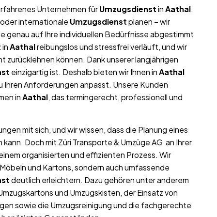
r erfahrenes Unternehmen für
Umzugsdienst
in
Aathal
.
oder internationale
Umzugsdienst
planen – wir
 genau auf Ihre individuellen Bedürfnisse abgestimmt
t
in
Aathal
reibungslos und stressfrei verläuft, und wir
nt zurücklehnen können. Dank unserer langjährigen
nst
einzigartig ist. Deshalb bieten wir Ihnen in
Aathal
au Ihren Anforderungen anpasst. Unsere Kunden
hmen in
Aathal
, das termingerecht, professionell und
ngen mit sich, und wir wissen, dass die Planung eines
n kann. Doch mit Züri Transporte & Umzüge AG an Ihrer
einem organisierten und effizienten Prozess. Wir
on Möbeln und Kartons, sondern auch umfassende
nst
deutlich erleichtern. Dazu gehören unter anderem
 Umzugskartons und Umzugskisten, der Einsatz von
gen sowie die Umzugsreinigung und die fachgerechte