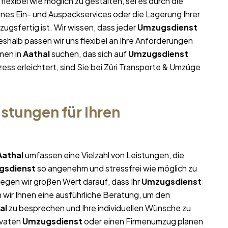
flexibel wie möglich zu gestalten, sei es durch die
ines Ein- und Auspackservices oder die Lagerung Ihrer
ugsfertig ist. Wir wissen, dass jeder
Umzugsdienst
halb passen wir uns flexibel an Ihre Anforderungen
men in
Aathal
suchen, das sich auf
Umzugsdienst
ess erleichtert, sind Sie bei Züri Transporte & Umzüge
stungen für Ihren
Aathal
umfassen eine Vielzahl von Leistungen, die
gsdienst
so angenehm und stressfrei wie möglich zu
egen wir großen Wert darauf, dass Ihr
Umzugsdienst
 wir Ihnen eine ausführliche Beratung, um den
al
zu besprechen und Ihre individuellen Wünsche zu
ivaten
Umzugsdienst
oder einen Firmenumzug planen