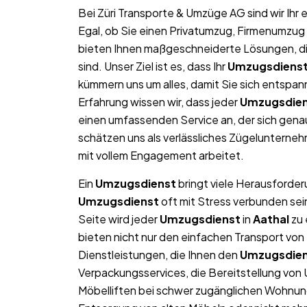
Bei Züri Transporte & Umzüge AG sind wir Ih
Egal, ob Sie einen Privatumzug, Firmenumzug 
bieten Ihnen maßgeschneiderte Lösungen, die
sind. Unser Ziel ist es, dass Ihr
Umzugsdiens
kümmern uns um alles, damit Sie sich entspan
Erfahrung wissen wir, dass jeder
Umzugsdie
einen umfassenden Service an, der sich gen
schätzen uns als verlässliches Zügelunterne
mit vollem Engagement arbeitet.
Ein
Umzugsdienst
bringt viele Herausforderu
Umzugsdienst
oft mit Stress verbunden sei
Seite wird jeder
Umzugsdienst
in
Aathal
zu 
bieten nicht nur den einfachen Transport v
Dienstleistungen, die Ihnen den
Umzugsdie
Verpackungsservices, die Bereitstellung von
Möbelliften bei schwer zugänglichen Wohnun