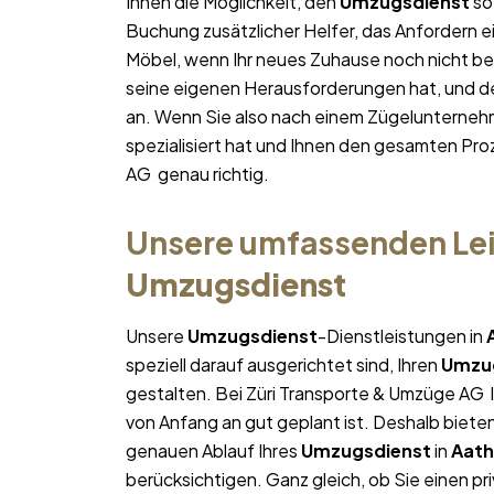
Ihnen die Möglichkeit, den
Umzugsdienst
so 
Buchung zusätzlicher Helfer, das Anfordern e
Möbel, wenn Ihr neues Zuhause noch nicht bez
seine eigenen Herausforderungen hat, und des
an. Wenn Sie also nach einem Zügelunterneh
spezialisiert hat und Ihnen den gesamten Proz
AG genau richtig.
Unsere umfassenden Lei
Umzugsdienst
Unsere
Umzugsdienst
-Dienstleistungen in
speziell darauf ausgerichtet sind, Ihren
Umzu
gestalten. Bei Züri Transporte & Umzüge AG l
von Anfang an gut geplant ist. Deshalb bieten
genauen Ablauf Ihres
Umzugsdienst
in
Aath
berücksichtigen. Ganz gleich, ob Sie einen pr