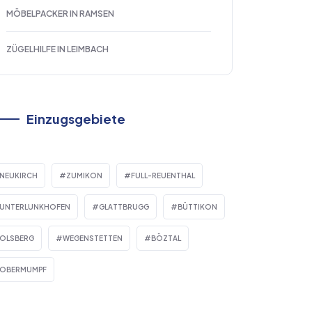
MÖBELPACKER IN RAMSEN
ZÜGELHILFE IN LEIMBACH
Einzugsgebiete
NEUKIRCH
ZUMIKON
FULL-REUENTHAL
UNTERLUNKHOFEN
GLATTBRUGG
BÜTTIKON
OLSBERG
WEGENSTETTEN
BÖZTAL
OBERMUMPF