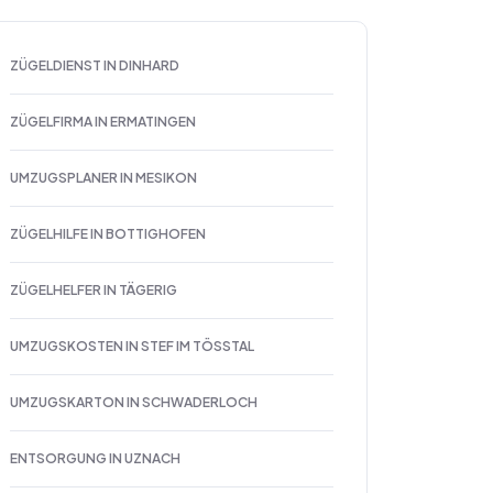
ZÜGELDIENST IN DINHARD
ZÜGELFIRMA IN ERMATINGEN
UMZUGSPLANER IN MESIKON
ZÜGELHILFE IN BOTTIGHOFEN
ZÜGELHELFER IN TÄGERIG
UMZUGSKOSTEN IN STEF IM TÖSSTAL
UMZUGSKARTON IN SCHWADERLOCH
ENTSORGUNG IN UZNACH