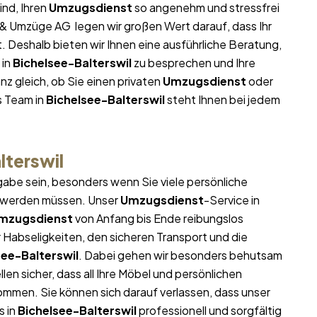
ind, Ihren
Umzugsdienst
so angenehm und stressfrei
e & Umzüge AG legen wir großen Wert darauf, dass Ihr
. Deshalb bieten wir Ihnen eine ausführliche Beratung,
in
Bichelsee-Balterswil
zu besprechen und Ihre
z gleich, ob Sie einen privaten
Umzugsdienst
oder
s Team in
Bichelsee-Balterswil
steht Ihnen bei jedem
lterswil
abe sein, besonders wenn Sie viele persönliche
t werden müssen. Unser
Umzugsdienst
-Service in
mzugsdienst
von Anfang bis Ende reibungslos
 Habseligkeiten, den sicheren Transport und die
see-Balterswil
. Dabei gehen wir besonders behutsam
en sicher, dass all Ihre Möbel und persönlichen
men. Sie können sich darauf verlassen, dass unser
s in
Bichelsee-Balterswil
professionell und sorgfältig