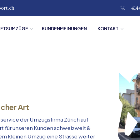
port.ch
+414
ÄFTSUMZÜGE
KUNDENMEINUNGEN
KONTAKT
icher Art
service der Umzugsfirma Zürich auf
rt für unseren Kunden schweizweit &
inem kleinen Umzug eine Strasse weiter