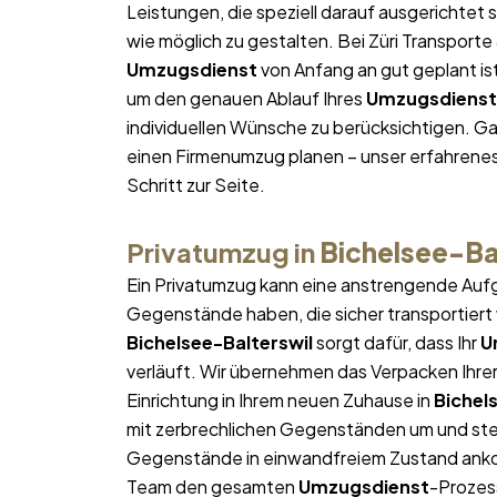
Leistungen, die speziell darauf ausgerichtet s
wie möglich zu gestalten. Bei Züri Transport
Umzugsdienst
von Anfang an gut geplant ist
um den genauen Ablauf Ihres
Umzugsdienst
individuellen Wünsche zu berücksichtigen. Gan
einen Firmenumzug planen – unser erfahrene
Schritt zur Seite.
Privatumzug in
Bichelsee-Ba
Ein Privatumzug kann eine anstrengende Aufg
Gegenstände haben, die sicher transportier
Bichelsee-Balterswil
sorgt dafür, dass Ihr
U
verläuft. Wir übernehmen das Verpacken Ihrer
Einrichtung in Ihrem neuen Zuhause in
Bichel
mit zerbrechlichen Gegenständen um und stell
Gegenstände in einwandfreiem Zustand ankom
Team den gesamten
Umzugsdienst
-Prozes