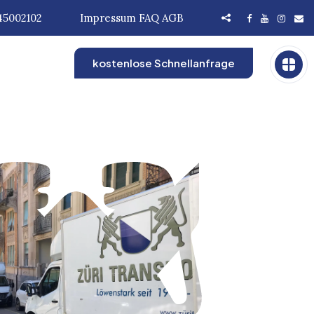
45002102
Impressum
FAQ
AGB
kostenlose Schnellanfrage