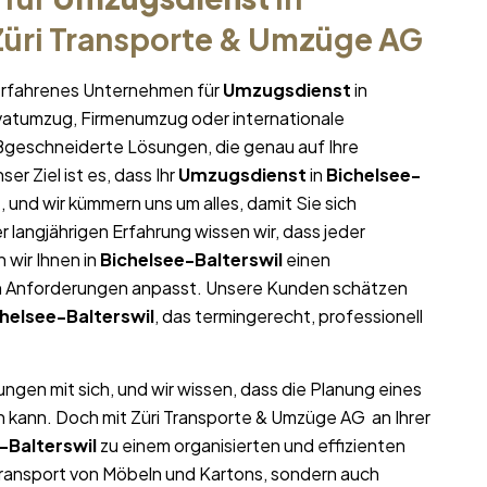
Züri Transporte & Umzüge AG
r erfahrenes Unternehmen für
Umzugsdienst
in
rivatumzug, Firmenumzug oder internationale
ßgeschneiderte Lösungen, die genau auf Ihre
er Ziel ist es, dass Ihr
Umzugsdienst
in
Bichelsee-
, und wir kümmern uns um alles, damit Sie sich
langjährigen Erfahrung wissen wir, dass jeder
n wir Ihnen in
Bichelsee-Balterswil
einen
en Anforderungen anpasst. Unsere Kunden schätzen
helsee-Balterswil
, das termingerecht, professionell
ngen mit sich, und wir wissen, dass die Planung eines
n kann. Doch mit Züri Transporte & Umzüge AG an Ihrer
-Balterswil
zu einem organisierten und effizienten
Transport von Möbeln und Kartons, sondern auch