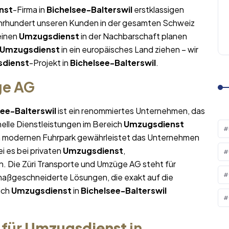
nst
-Firma in
Bichelsee-Balterswil
erstklassigen
Jahrhundert unseren Kunden in der gesamten Schweiz
leinen
Umzugsdienst
in der Nachbarschaft planen
Umzugsdienst
in ein europäisches Land ziehen – wir
dienst
-Projekt in
Bichelsee-Balterswil
.
ge AG
see-Balterswil
ist ein renommiertes Unternehmen, das
nelle Dienstleistungen im Bereich
Umzugsdienst
em modernen Fuhrpark gewährleistet das Unternehmen
i es bei privaten
Umzugsdienst
,
. Die Züri Transporte und Umzüge AG steht für
maßgeschneiderte Lösungen, die exakt auf die
ich
Umzugsdienst
in
Bichelsee-Balterswil
 für
Umzugsdienst
in