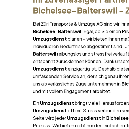
Bichelsee-Balterswil
– 
Bei Züri Transporte & Umzüge AG sind wir Ih
Bichelsee-Balterswil
. Egal, ob Sie einen P
Umzugsdienst
planen – wir bieten Ihnen ma
individuellen Bedürfnisse abgestimmt sind. Uns
Balterswil
reibungslos und stressfrei verläuft
entspannt zurücklehnen können. Dank unserer 
Umzugsdienst
einzigartig ist. Deshalb biete
umfassenden Service an, der sich genau Ihr
uns als verlässliches Zügelunternehmen in
Bic
und mit vollem Engagement arbeitet.
Ein
Umzugsdienst
bringt viele Herausforderu
Umzugsdienst
oft mit Stress verbunden sei
Seite wird jeder
Umzugsdienst
in
Bichelsee
Prozess. Wir bieten nicht nur den einfachen 