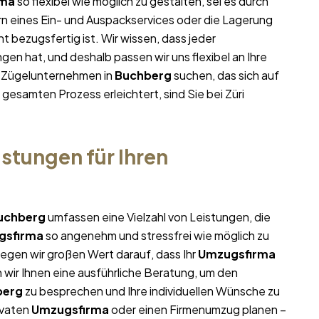
rma
so flexibel wie möglich zu gestalten, sei es durch
rn eines Ein- und Auspackservices oder die Lagerung
t bezugsfertig ist. Wir wissen, dass jeder
n hat, und deshalb passen wir uns flexibel an Ihre
m Zügelunternehmen in
Buchberg
suchen, das sich auf
 gesamten Prozess erleichtert, sind Sie bei Züri
stungen für Ihren
uchberg
umfassen eine Vielzahl von Leistungen, die
gsfirma
so angenehm und stressfrei wie möglich zu
egen wir großen Wert darauf, dass Ihr
Umzugsfirma
 wir Ihnen eine ausführliche Beratung, um den
berg
zu besprechen und Ihre individuellen Wünsche zu
ivaten
Umzugsfirma
oder einen Firmenumzug planen –