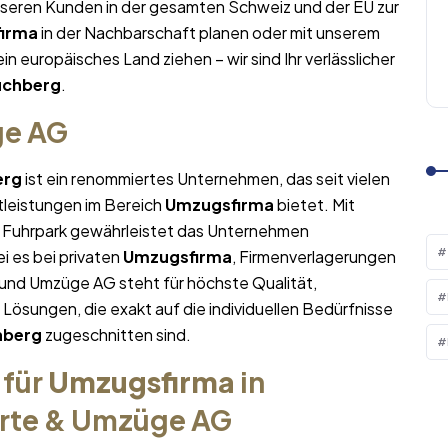
nseren Kunden in der gesamten Schweiz und der EU zur
irma
in der Nachbarschaft planen oder mit unserem
ein europäisches Land ziehen – wir sind Ihr verlässlicher
uchberg
.
ge AG
erg
ist ein renommiertes Unternehmen, das seit vielen
tleistungen im Bereich
Umzugsfirma
bietet. Mit
Fuhrpark gewährleistet das Unternehmen
i es bei privaten
Umzugsfirma
, Firmenverlagerungen
 und Umzüge AG steht für höchste Qualität,
sungen, die exakt auf die individuellen Bedürfnisse
hberg
zugeschnitten sind.
 für
Umzugsfirma
in
orte & Umzüge AG