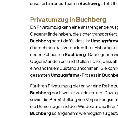
unser erfahrenes Team in
Buchberg
steht Ihn
Privatumzug in
Buchberg
Ein Privatumzug kann eine anstrengende Aufg
Gegenstände haben, die sicher transportier
Buchberg
sorgt dafür, dass Ihr
Umzugsfirm
übernehmen das Verpacken Ihrer Habseligkeite
neuen Zuhause in
Buchberg
. Dabei gehen w
Gegenständen um und stellen sicher, dass al
einwandfreiem Zustand ankommen. Sie können
gesamten
Umzugsfirma
-Prozess in
Buchbe
Für Ihren Privatumzug bieten wir eine Reihe z
Buchberg
noch weiter zu erleichtern. Dazu 
sowie die Bereitstellung von Verpackungsma
die Demontage und den Wiederaufbau Ihrer Mö
Buchberg
so angenehm wie möglich zu gestal