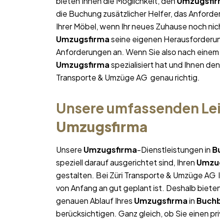
bieten Ihnen die Möglichkeit, den
Umzugsfi
die Buchung zusätzlicher Helfer, das Anforde
Ihrer Möbel, wenn Ihr neues Zuhause noch nich
Umzugsfirma
seine eigenen Herausforderunge
Anforderungen an. Wenn Sie also nach eine
Umzugsfirma
spezialisiert hat und Ihnen den
Transporte & Umzüge AG genau richtig.
Unsere umfassenden Lei
Umzugsfirma
Unsere
Umzugsfirma
-Dienstleistungen in
B
speziell darauf ausgerichtet sind, Ihren
Umzu
gestalten. Bei Züri Transporte & Umzüge AG l
von Anfang an gut geplant ist. Deshalb bieten
genauen Ablauf Ihres
Umzugsfirma
in
Buch
berücksichtigen. Ganz gleich, ob Sie einen pr