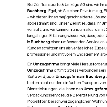
Bei Züri Transporte & Umzüge AG sind wir Ih
Buchberg
. Egal, ob Sie einen Privatumzug,
– wir bieten Ihnen maßgeschneiderte Lösungen
abgestimmt sind. Unser Ziel ist es, dass Ihr
Um
verläuft, und wir kümmern uns um alles, dami
langjährigen Erfahrung wissen wir, dass jeder
in
Buchberg
einen umfassenden Service an, 
Kunden schätzen uns als verlässliches Zügel
professionell und mit vollem Engagement arb
Ein
Umzugsfirma
bringt viele Herausforderun
Umzugsfirma
oft mit Stress verbunden sein
Seite wird jeder
Umzugsfirma
in
Buchberg
z
bieten nicht nur den einfachen Transport v
Dienstleistungen, die Ihnen den
Umzugsfir
Verpackungsservices, die Bereitstellung von
Möbelliften bei schwer zugänglichen Wohnun