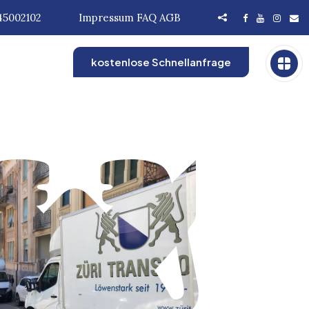
45002102
Impressum
FAQ
AGB
kostenlose Schnellanfrage