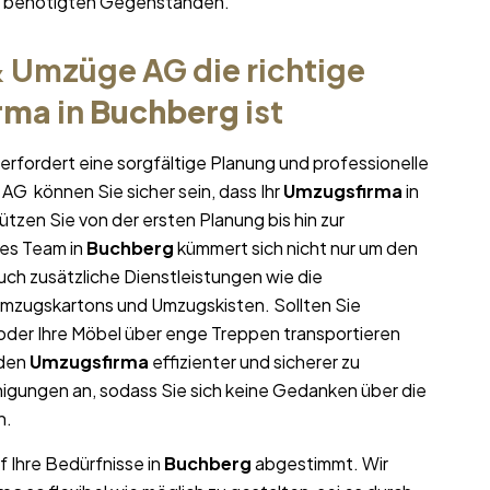
hr benötigten Gegenständen.
 Umzüge AG die richtige
rma
in
Buchberg
ist
erfordert eine sorgfältige Planung und professionelle
AG können Sie sicher sein, dass Ihr
Umzugsfirma
in
tützen Sie von der ersten Planung bis hin zur
es Team in
Buchberg
kümmert sich nicht nur um den
uch zusätzliche Dienstleistungen wie die
Umzugskartons und Umzugskisten. Sollten Sie
oder Ihre Möbel über enge Treppen transportieren
 den
Umzugsfirma
effizienter und sicherer zu
igungen an, sodass Sie sich keine Gedanken über die
n.
f Ihre Bedürfnisse in
Buchberg
abgestimmt. Wir