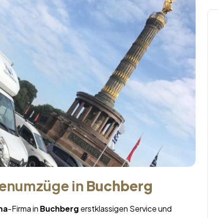
menumzüge in
Buchberg
ma
-Firma in
Buchberg
erstklassigen Service und