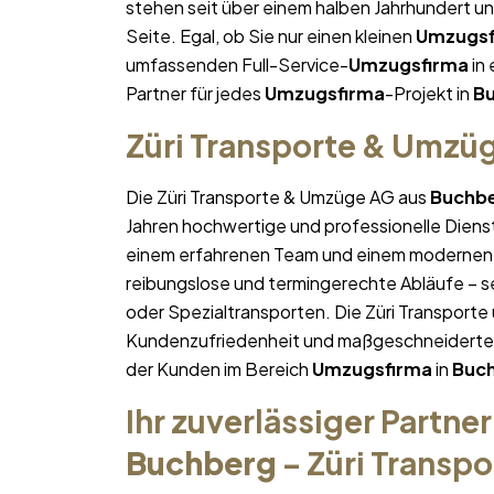
stehen seit über einem halben Jahrhundert u
Seite. Egal, ob Sie nur einen kleinen
Umzugsf
umfassenden Full-Service-
Umzugsfirma
in 
Partner für jedes
Umzugsfirma
-Projekt in
B
Züri Transporte & Umzü
Die Züri Transporte & Umzüge AG aus
Buchb
Jahren hochwertige und professionelle Diens
einem erfahrenen Team und einem modernen 
reibungslose und termingerechte Abläufe – se
oder Spezialtransporten. Die Züri Transporte
Kundenzufriedenheit und maßgeschneiderte Lö
der Kunden im Bereich
Umzugsfirma
in
Buc
Ihr zuverlässiger Partner
Buchberg
– Züri Transp