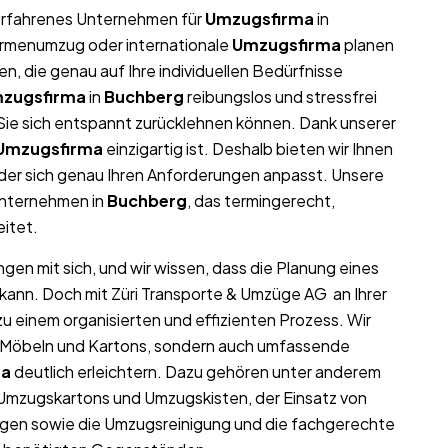
r erfahrenes Unternehmen für
Umzugsfirma
in
 Firmenumzug oder internationale
Umzugsfirma
planen
, die genau auf Ihre individuellen Bedürfnisse
zugsfirma
in
Buchberg
reibungslos und stressfrei
t Sie sich entspannt zurücklehnen können. Dank unserer
Umzugsfirma
einzigartig ist. Deshalb bieten wir Ihnen
der sich genau Ihren Anforderungen anpasst. Unsere
unternehmen in
Buchberg
, das termingerecht,
eitet.
gen mit sich, und wir wissen, dass die Planung eines
 kann. Doch mit Züri Transporte & Umzüge AG an Ihrer
u einem organisierten und effizienten Prozess. Wir
on Möbeln und Kartons, sondern auch umfassende
ma
deutlich erleichtern. Dazu gehören unter anderem
 Umzugskartons und Umzugskisten, der Einsatz von
gen sowie die Umzugsreinigung und die fachgerechte