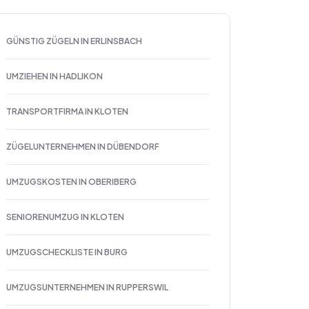
GÜNSTIG ZÜGELN IN ERLINSBACH
UMZIEHEN IN HADLIKON
TRANSPORTFIRMA IN KLOTEN
ZÜGELUNTERNEHMEN IN DÜBENDORF
UMZUGSKOSTEN IN OBERIBERG
SENIORENUMZUG IN KLOTEN
UMZUGSCHECKLISTE IN BURG
UMZUGSUNTERNEHMEN IN RUPPERSWIL