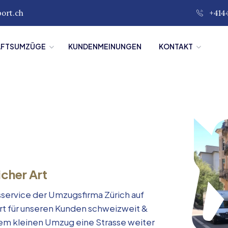
port.ch
+414
ÄFTSUMZÜGE
KUNDENMEINUNGEN
KONTAKT
icher Art
service der Umzugsfirma Zürich auf
rt für unseren Kunden schweizweit &
inem kleinen Umzug eine Strasse weiter