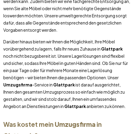
werden kann. Zudem bieten wir eine fachgerechte Entsorgung an,
wenn Sie alte Möbel oder nicht mehr benötigte Gegenstände
loswerden möchten. Unsere umweltgerechte Entsorgung sorgt
dafür, dass alle Gegenstände entsprechend den gesetzlichen
Vorgaben entsorgt werden.
Darüber hinaus bieten wir Ihnen die Möglichkeit, Ihre Möbel
vorübergehend zu lagern, falls Ihr neues Zuhause in
Glattpark
noch nicht bezugsbereit ist. Unsere Lagerlösungen sind flexibel
und sicher, sodass Ihre Möbel in guten Händen sind. Ob Sie nur für
ein paar Tage oder für mehrere Monate eine Lagerlösung
benötigen – wir bieten Ihnen die passenden Optionen. Unser
Umzugsfirma
-Service in
Glattpark
ist darauf ausgerichtet,
Ihnen den gesamten Umzugsprozess so einfach wie möglich zu
gestalten, und wir sind stolz darauf, Ihnen ein umfassendes
Angebot an Dienstleistungen in
Glattpark
anbieten zu können.
Was kostet mein
Umzugsfirma
in