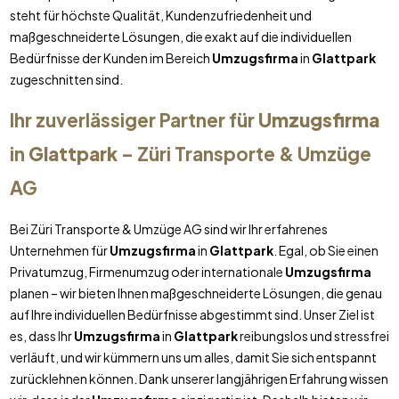
steht für höchste Qualität, Kundenzufriedenheit und
maßgeschneiderte Lösungen, die exakt auf die individuellen
Bedürfnisse der Kunden im Bereich
Umzugsfirma
in
Glattpark
zugeschnitten sind.
Ihr zuverlässiger Partner für
Umzugsfirma
in
Glattpark
– Züri Transporte & Umzüge
AG
Bei Züri Transporte & Umzüge AG sind wir Ihr erfahrenes
Unternehmen für
Umzugsfirma
in
Glattpark
. Egal, ob Sie einen
Privatumzug, Firmenumzug oder internationale
Umzugsfirma
planen – wir bieten Ihnen maßgeschneiderte Lösungen, die genau
auf Ihre individuellen Bedürfnisse abgestimmt sind. Unser Ziel ist
es, dass Ihr
Umzugsfirma
in
Glattpark
reibungslos und stressfrei
verläuft, und wir kümmern uns um alles, damit Sie sich entspannt
zurücklehnen können. Dank unserer langjährigen Erfahrung wissen