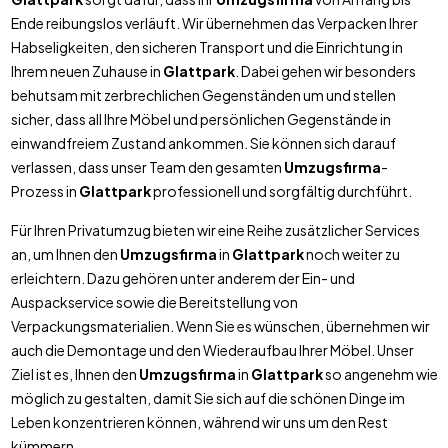
Ende reibungslos verläuft. Wir übernehmen das Verpacken Ihrer
Habseligkeiten, den sicheren Transport und die Einrichtung in
Ihrem neuen Zuhause in
Glattpark
. Dabei gehen wir besonders
behutsam mit zerbrechlichen Gegenständen um und stellen
sicher, dass all Ihre Möbel und persönlichen Gegenstände in
einwandfreiem Zustand ankommen. Sie können sich darauf
verlassen, dass unser Team den gesamten
Umzugsfirma
-
Prozess in
Glattpark
professionell und sorgfältig durchführt.
Für Ihren Privatumzug bieten wir eine Reihe zusätzlicher Services
an, um Ihnen den
Umzugsfirma
in
Glattpark
noch weiter zu
erleichtern. Dazu gehören unter anderem der Ein- und
Auspackservice sowie die Bereitstellung von
Verpackungsmaterialien. Wenn Sie es wünschen, übernehmen wir
auch die Demontage und den Wiederaufbau Ihrer Möbel. Unser
Ziel ist es, Ihnen den
Umzugsfirma
in
Glattpark
so angenehm wie
möglich zu gestalten, damit Sie sich auf die schönen Dinge im
Leben konzentrieren können, während wir uns um den Rest
kümmern.