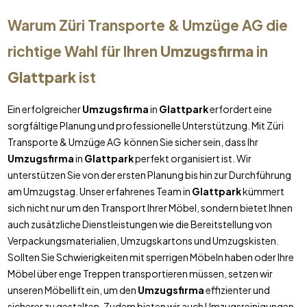
Warum Züri Transporte & Umzüge AG die
richtige Wahl für Ihren
Umzugsfirma
in
Glattpark
ist
Ein erfolgreicher
Umzugsfirma
in
Glattpark
erfordert eine
sorgfältige Planung und professionelle Unterstützung. Mit Züri
Transporte & Umzüge AG können Sie sicher sein, dass Ihr
Umzugsfirma
in
Glattpark
perfekt organisiert ist. Wir
unterstützen Sie von der ersten Planung bis hin zur Durchführung
am Umzugstag. Unser erfahrenes Team in
Glattpark
kümmert
sich nicht nur um den Transport Ihrer Möbel, sondern bietet Ihnen
auch zusätzliche Dienstleistungen wie die Bereitstellung von
Verpackungsmaterialien, Umzugskartons und Umzugskisten.
Sollten Sie Schwierigkeiten mit sperrigen Möbeln haben oder Ihre
Möbel über enge Treppen transportieren müssen, setzen wir
unseren Möbellift ein, um den
Umzugsfirma
effizienter und
sicherer zu gestalten. Zudem bieten wir auch Umzugsreinigungen