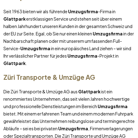
Seit 1963 bieten wir als führende
Umzugsfirma
-Firma in
Glattpark
erstklassigen Service und stehen seit über einem
halben Jahrhundert unseren Kunden in der gesamten Schweiz und
der EU zur Seite. Egal, ob Sie nur einen kleinen
Umzugsfirma
in der
Nachbarschaft planen oder mit unserem umfassenden Full-
Service-
Umzugsfirma
in ein europäisches Land ziehen – wir sind
Ihr verlässlicher Partner für jedes
Umzugsfirma
-Projekt in
Glattpark
.
Züri Transporte & Umzüge AG
Die Züri Transporte & Umzüge AG aus
Glattpark
ist ein
renommiertes Unternehmen, das seit vielen Jahren hochwertige
und professionelle Dienstleistungen im Bereich
Umzugsfirma
bietet. Mit einem erfahrenen Team und einem modernen Fuhrpark
gewährleistet das Unternehmen reibungslose und termingerechte
Abläufe – sei es bei privaten
Umzugsfirma
, Firmenverlagerungen
oder Spezialtransporten. Die Züri Transporte und Umzüge AG