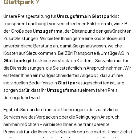
Glattpark
?
Unsere Preisgestaltung für
Umzugsfirma
in
Glattpark
ist
transparent und hängt von verschiedenen Faktoren ab, wie z.B.
der Größe des
Umzugsfirma
, der Distanz und den gewünschten
Zusatzleistungen. Wir bieten Ihnen gerne eine kostenlose und
unverbindliche Beratung an, damit Sie genau wissen, welche
Kosten auf Sie zukommen. Bei Züri Transporte & Umzüge AG in
Glattpark
gibt es keine versteckten Kosten – Sie zahlen nur für
die Dienstleistungen, die Sie tatsächlich in Anspruch nehmen. Wir
erstellen Ihnen ein maßgeschneidertes Angebot, das auf Ihre
individuellen Bedürfnisse in
Glattpark
zugeschnitten ist, und
sorgen dafür, dass Ihr
Umzugsfirma
zu einem fairen Preis
durchgeführt wird.
Egal, ob Sie nur den Transport benötigen oder zusätzliche
Services wie das Verpacken oder die Reinigung in Anspruch
nehmen möchten – wir bieten Ihnen eine transparente
Preisstruktur, die Ihnen volle Kostenkontrolle bietet. Unser Ziel ist