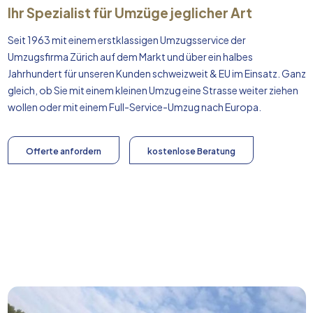
Ihr Spezialist für Umzüge jeglicher Art
Seit 1963 mit einem erstklassigen Umzugsservice der
Umzugsfirma Zürich auf dem Markt und über ein halbes
Jahrhundert für unseren Kunden schweizweit & EU im Einsatz. Ganz
gleich, ob Sie mit einem kleinen Umzug eine Strasse weiter ziehen
wollen oder mit einem Full-Service-Umzug nach
Europa
.
Offerte anfordern
kostenlose Beratung