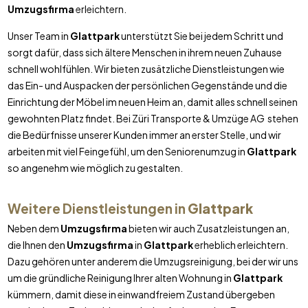
Umzugsfirma
erleichtern.
Unser Team in
Glattpark
unterstützt Sie bei jedem Schritt und
sorgt dafür, dass sich ältere Menschen in ihrem neuen Zuhause
schnell wohlfühlen. Wir bieten zusätzliche Dienstleistungen wie
das Ein- und Auspacken der persönlichen Gegenstände und die
Einrichtung der Möbel im neuen Heim an, damit alles schnell seinen
gewohnten Platz findet. Bei Züri Transporte & Umzüge AG stehen
die Bedürfnisse unserer Kunden immer an erster Stelle, und wir
arbeiten mit viel Feingefühl, um den Seniorenumzug in
Glattpark
so angenehm wie möglich zu gestalten.
Weitere Dienstleistungen in
Glattpark
Neben dem
Umzugsfirma
bieten wir auch Zusatzleistungen an,
die Ihnen den
Umzugsfirma
in
Glattpark
erheblich erleichtern.
Dazu gehören unter anderem die Umzugsreinigung, bei der wir uns
um die gründliche Reinigung Ihrer alten Wohnung in
Glattpark
kümmern, damit diese in einwandfreiem Zustand übergeben