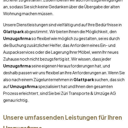
an, sodass Sie sich keine Gedanken über die Übergabe der alten
Wohnung machen müssen.
Unsere Dienstleistungen sind vielfältig und auf Ihre Bedürfnisse in
Glattpark
abgestimmt. Wir bieten Ihnen die Möglichkeit, den
Umzugsfirma
so flexibel wie möglich zu gestalten, sei es durch
die Buchung zusätzlicher Helfer, das Anfordern eines Ein- und
Auspackservices oder die Lagerung Ihrer Möbel, wenn Ihr neues
Zuhause noch nicht bezugsfertig ist. Wir wissen, dass jeder
Umzugsfirma
seine eigenen Herausforderungen hat, und
deshalb passen wir uns flexibel an Ihre Anforderungen an. Wenn Sie
also nach einem Zügelunternehmen in
Glattpark
suchen, das sich
auf
Umzugsfirma
spezialisiert hat und Ihnen den gesamten
Prozess erleichtert, sind Sie bei Züri Transporte & Umzüge AG
genau richtig.
Unsere umfassenden Leistungen für Ihren