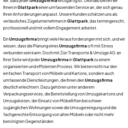
wir, dass jeder
Umzugsfirma
einzigartig ist. Deshalb bieten wir
Ihnen in
Glattpark
einen umfassenden Service an, der sich genau
Ihren Anforderungen anpasst. Unsere Kunden schätzen uns als
verlässliches Zügelunternehmen in
Glattpark
, das termingerecht,
professionell und mit vollem Engagement arbeitet.
Ein
Umzugsfirma
bringt viele Herausforderungen mit sich, und wir
wissen, dass die Planung eines
Umzugsfirma
oft mit Stress
verbunden sein kann. Doch mit Züri Transporte & Umzüge AG an
Ihrer Seite wird jeder
Umzugsfirma
in
Glattpark
zu einem
organisierten und effizienten Prozess. Wir bieten nicht nur den
einfachen Transport von Möbeln und Kartons, sondern auch
umfassende Dienstleistungen, die Ihnen den
Umzugsfirma
deutlich erleichtern. Dazu gehören unter anderem
Verpackungsservices, die Bereitstellung von Umzugskartons und
Umzugskisten, der Einsatz von Möbelliften bei schwer
zugänglichen Wohnungen sowie die Umzugsreinigung und die
fachgerechte Entsorgung von alten Möbeln oder nicht mehr
benötigten Gegenständen.