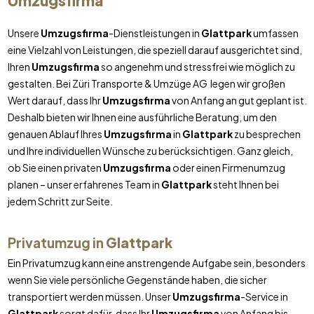
Umzugsfirma
Unsere
Umzugsfirma
-Dienstleistungen in
Glattpark
umfassen
eine Vielzahl von Leistungen, die speziell darauf ausgerichtet sind,
Ihren
Umzugsfirma
so angenehm und stressfrei wie möglich zu
gestalten. Bei Züri Transporte & Umzüge AG legen wir großen
Wert darauf, dass Ihr
Umzugsfirma
von Anfang an gut geplant ist.
Deshalb bieten wir Ihnen eine ausführliche Beratung, um den
genauen Ablauf Ihres
Umzugsfirma
in
Glattpark
zu besprechen
und Ihre individuellen Wünsche zu berücksichtigen. Ganz gleich,
ob Sie einen privaten
Umzugsfirma
oder einen Firmenumzug
planen – unser erfahrenes Team in
Glattpark
steht Ihnen bei
jedem Schritt zur Seite.
Privatumzug in
Glattpark
Ein Privatumzug kann eine anstrengende Aufgabe sein, besonders
wenn Sie viele persönliche Gegenstände haben, die sicher
transportiert werden müssen. Unser
Umzugsfirma
-Service in
Glattpark
sorgt dafür, dass Ihr
Umzugsfirma
von Anfang bis