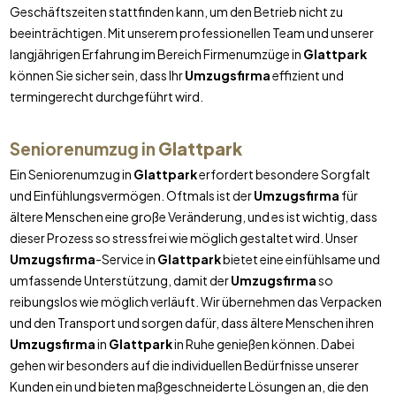
Geschäftszeiten stattfinden kann, um den Betrieb nicht zu
beeinträchtigen. Mit unserem professionellen Team und unserer
langjährigen Erfahrung im Bereich Firmenumzüge in
Glattpark
können Sie sicher sein, dass Ihr
Umzugsfirma
effizient und
termingerecht durchgeführt wird.
Seniorenumzug in
Glattpark
Ein Seniorenumzug in
Glattpark
erfordert besondere Sorgfalt
und Einfühlungsvermögen. Oftmals ist der
Umzugsfirma
für
ältere Menschen eine große Veränderung, und es ist wichtig, dass
dieser Prozess so stressfrei wie möglich gestaltet wird. Unser
Umzugsfirma
-Service in
Glattpark
bietet eine einfühlsame und
umfassende Unterstützung, damit der
Umzugsfirma
so
reibungslos wie möglich verläuft. Wir übernehmen das Verpacken
und den Transport und sorgen dafür, dass ältere Menschen ihren
Umzugsfirma
in
Glattpark
in Ruhe genießen können. Dabei
gehen wir besonders auf die individuellen Bedürfnisse unserer
Kunden ein und bieten maßgeschneiderte Lösungen an, die den