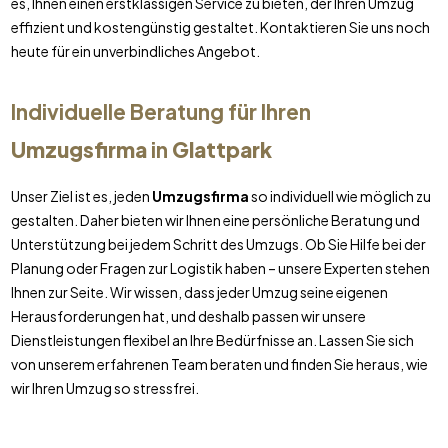
es, Ihnen einen erstklassigen Service zu bieten, der Ihren Umzug
effizient und kostengünstig gestaltet. Kontaktieren Sie uns noch
heute für ein unverbindliches Angebot.
Individuelle Beratung für Ihren
Umzugsfirma
in
Glattpark
Unser Ziel ist es, jeden
Umzugsfirma
so individuell wie möglich zu
gestalten. Daher bieten wir Ihnen eine persönliche Beratung und
Unterstützung bei jedem Schritt des Umzugs. Ob Sie Hilfe bei der
Planung oder Fragen zur Logistik haben – unsere Experten stehen
Ihnen zur Seite. Wir wissen, dass jeder Umzug seine eigenen
Herausforderungen hat, und deshalb passen wir unsere
Dienstleistungen flexibel an Ihre Bedürfnisse an. Lassen Sie sich
von unserem erfahrenen Team beraten und finden Sie heraus, wie
wir Ihren Umzug so stressfrei.