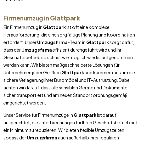
Firmenumzug in
Glattpark
Ein Firmenumzug in
Glattpark
ist oft eine komplexe
Herausforderung, die eine sorgfältige Planung und Koordination
erfordert. Unser
Umzugsfirma
-Team in
Glattpark
sorgt dafür,
dass der
Umzugsfirma
effizient durchgeführt wird und Ihr
Geschäftsbetrieb so schnell wie möglich wieder aufgenommen
werden kann. Wir bieten maßgeschneiderte Lösungen für
Unternehmen jeder Größe in
Glattpark
und kümmern uns um die
sichere Verlagerung Ihrer Büromöbel und IT-Ausrüstung. Dabei
achten wir darauf, dass alle sensiblen Geräte und Dokumente
sicher transportiert und am neuen Standort ordnungsgemäß
eingerichtet werden.
Unser Service für Firmenumzüge in
Glattpark
ist darauf
ausgerichtet, die Unterbrechungen für Ihren Geschäftsbetrieb auf
ein Minimum zu reduzieren. Wir bieten flexible Umzugszeiten,
sodass der
Umzugsfirma
auch außerhalb Ihrer regulären