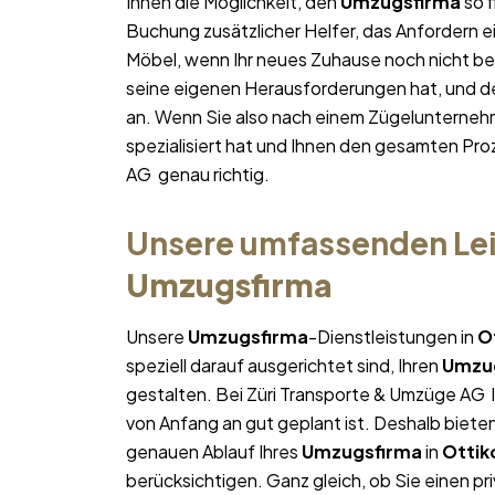
Ihnen die Möglichkeit, den
Umzugsfirma
so f
Buchung zusätzlicher Helfer, das Anfordern e
Möbel, wenn Ihr neues Zuhause noch nicht bez
seine eigenen Herausforderungen hat, und des
an. Wenn Sie also nach einem Zügelunterneh
spezialisiert hat und Ihnen den gesamten Proz
AG genau richtig.
Unsere umfassenden Lei
Umzugsfirma
Unsere
Umzugsfirma
-Dienstleistungen in
O
speziell darauf ausgerichtet sind, Ihren
Umzu
gestalten. Bei Züri Transporte & Umzüge AG l
von Anfang an gut geplant ist. Deshalb bieten
genauen Ablauf Ihres
Umzugsfirma
in
Ottik
berücksichtigen. Ganz gleich, ob Sie einen pr