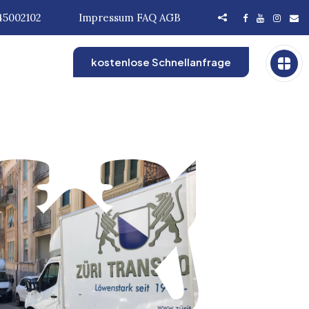
45002102
Impressum
FAQ
AGB
kostenlose Schnellanfrage