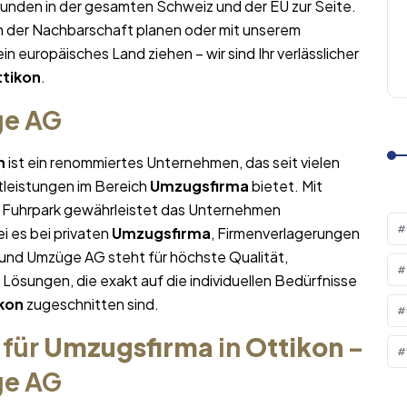
Kunden in der gesamten Schweiz und der EU zur Seite.
n der Nachbarschaft planen oder mit unserem
ein europäisches Land ziehen – wir sind Ihr verlässlicher
tikon
.
ge AG
n
ist ein renommiertes Unternehmen, das seit vielen
tleistungen im Bereich
Umzugsfirma
bietet. Mit
Fuhrpark gewährleistet das Unternehmen
i es bei privaten
Umzugsfirma
, Firmenverlagerungen
 und Umzüge AG steht für höchste Qualität,
sungen, die exakt auf die individuellen Bedürfnisse
kon
zugeschnitten sind.
 für
Umzugsfirma
in
Ottikon
–
ge AG