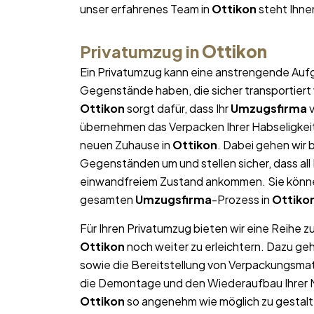
unser erfahrenes Team in
Ottikon
steht Ihnen
Privatumzug in
Ottikon
Ein Privatumzug kann eine anstrengende Aufg
Gegenstände haben, die sicher transportier
Ottikon
sorgt dafür, dass Ihr
Umzugsfirma
v
übernehmen das Verpacken Ihrer Habseligkeite
neuen Zuhause in
Ottikon
. Dabei gehen wir
Gegenständen um und stellen sicher, dass al
einwandfreiem Zustand ankommen. Sie können
gesamten
Umzugsfirma
-Prozess in
Ottiko
Für Ihren Privatumzug bieten wir eine Reihe z
Ottikon
noch weiter zu erleichtern. Dazu ge
sowie die Bereitstellung von Verpackungsma
die Demontage und den Wiederaufbau Ihrer Mö
Ottikon
so angenehm wie möglich zu gestalte