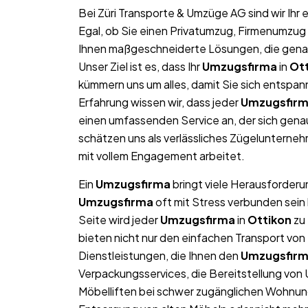
Bei Züri Transporte & Umzüge AG sind wir Ih
Egal, ob Sie einen Privatumzug, Firmenumzug 
Ihnen maßgeschneiderte Lösungen, die genau 
Unser Ziel ist es, dass Ihr
Umzugsfirma
in
Ot
kümmern uns um alles, damit Sie sich entspan
Erfahrung wissen wir, dass jeder
Umzugsfir
einen umfassenden Service an, der sich gen
schätzen uns als verlässliches Zügelunterne
mit vollem Engagement arbeitet.
Ein
Umzugsfirma
bringt viele Herausforderun
Umzugsfirma
oft mit Stress verbunden sein
Seite wird jeder
Umzugsfirma
in
Ottikon
zu 
bieten nicht nur den einfachen Transport v
Dienstleistungen, die Ihnen den
Umzugsfir
Verpackungsservices, die Bereitstellung von
Möbelliften bei schwer zugänglichen Wohnun