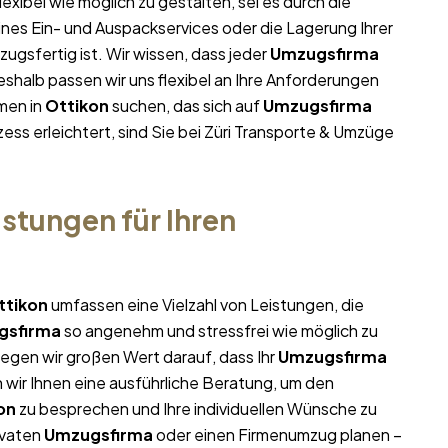
lexibel wie möglich zu gestalten, sei es durch die
ines Ein- und Auspackservices oder die Lagerung Ihrer
ugsfertig ist. Wir wissen, dass jeder
Umzugsfirma
halb passen wir uns flexibel an Ihre Anforderungen
men in
Ottikon
suchen, das sich auf
Umzugsfirma
ess erleichtert, sind Sie bei Züri Transporte & Umzüge
stungen für Ihren
ttikon
umfassen eine Vielzahl von Leistungen, die
gsfirma
so angenehm und stressfrei wie möglich zu
egen wir großen Wert darauf, dass Ihr
Umzugsfirma
 wir Ihnen eine ausführliche Beratung, um den
on
zu besprechen und Ihre individuellen Wünsche zu
ivaten
Umzugsfirma
oder einen Firmenumzug planen –