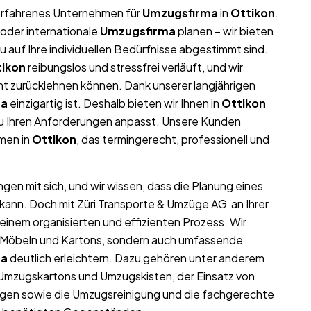
r erfahrenes Unternehmen für
Umzugsfirma
in
Ottikon
.
oder internationale
Umzugsfirma
planen – wir bieten
auf Ihre individuellen Bedürfnisse abgestimmt sind.
tikon
reibungslos und stressfrei verläuft, und wir
nt zurücklehnen können. Dank unserer langjährigen
ma
einzigartig ist. Deshalb bieten wir Ihnen in
Ottikon
au Ihren Anforderungen anpasst. Unsere Kunden
hmen in
Ottikon
, das termingerecht, professionell und
gen mit sich, und wir wissen, dass die Planung eines
 kann. Doch mit Züri Transporte & Umzüge AG an Ihrer
einem organisierten und effizienten Prozess. Wir
on Möbeln und Kartons, sondern auch umfassende
ma
deutlich erleichtern. Dazu gehören unter anderem
 Umzugskartons und Umzugskisten, der Einsatz von
gen sowie die Umzugsreinigung und die fachgerechte