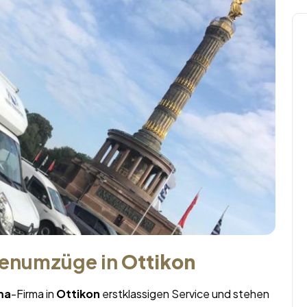
menumzüge in
Ottikon
ma
-Firma in
Ottikon
erstklassigen Service und stehen