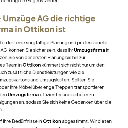
hr benötigten Gegenständen.
 Umzüge AG die richtige
rma
in
Ottikon
ist
fordert eine sorgfältige Planung und professionelle
AG können Sie sicher sein, dass Ihr
Umzugsfirma
in
tzen Sie von der ersten Planung bis hin zur
es Team in
Ottikon
kümmert sich nicht nur um den
uch zusätzliche Dienstleistungen wie die
Umzugskartons und Umzugskisten. Sollten Sie
oder Ihre Möbel über enge Treppen transportieren
 den
Umzugsfirma
effizienter und sicherer zu
igungen an, sodass Sie sich keine Gedanken über die
n.
f Ihre Bedürfnisse in
Ottikon
abgestimmt. Wir bieten