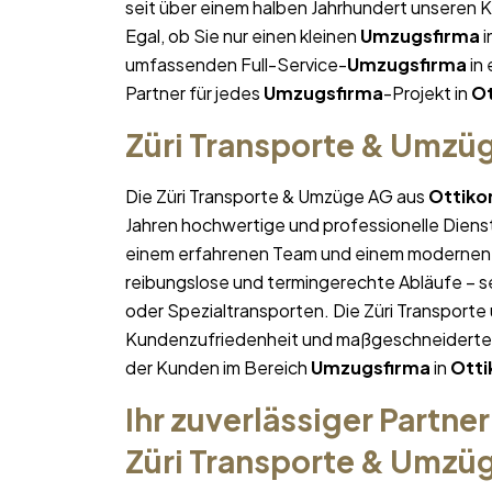
seit über einem halben Jahrhundert unseren 
Egal, ob Sie nur einen kleinen
Umzugsfirma
i
umfassenden Full-Service-
Umzugsfirma
in 
Partner für jedes
Umzugsfirma
-Projekt in
Ot
Züri Transporte & Umzü
Die Züri Transporte & Umzüge AG aus
Ottiko
Jahren hochwertige und professionelle Diens
einem erfahrenen Team und einem modernen 
reibungslose und termingerechte Abläufe – se
oder Spezialtransporten. Die Züri Transporte
Kundenzufriedenheit und maßgeschneiderte Lö
der Kunden im Bereich
Umzugsfirma
in
Otti
Ihr zuverlässiger Partner
Züri Transporte & Umzü