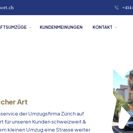
port.ch
+414
ÄFTSUMZÜGE
KUNDENMEINUNGEN
KONTAKT
icher Art
service der Umzugsfirma Zürich auf
rt für unseren Kunden schweizweit &
inem kleinen Umzug eine Strasse weiter