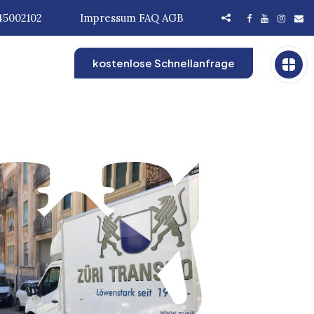
45002102
Impressum
FAQ
AGB
kostenlose Schnellanfrage