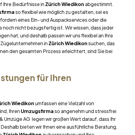
f Ihre Bedürfnisse in
Zürich Wiedikon
abgestimmt.
firma
so flexibel wie möglich zu gestalten, sei es
nfordern eines Ein- und Auspackservices oder die
noch nicht bezugsfertig ist. Wir wissen, dass jeder
n hat, und deshalb passen wir uns flexibel an Ihre
m Zügelunternehmen in
Zürich Wiedikon
suchen, das
Ihnen den gesamten Prozess erleichtert, sind Sie bei
stungen für Ihren
ürich Wiedikon
umfassen eine Vielzahl von
ind, Ihren
Umzugsfirma
so angenehm und stressfrei
e & Umzüge AG legen wir großen Wert darauf, dass Ihr
 Deshalb bieten wir Ihnen eine ausführliche Beratung,
n
Zürich Wiedikon
zu besprechen und Ihre