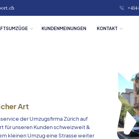
port.ch
+414
ÄFTSUMZÜGE
KUNDENMEINUNGEN
KONTAKT
icher Art
service der Umzugsfirma Zürich auf
rt für unseren Kunden schweizweit &
inem kleinen Umzug eine Strasse weiter