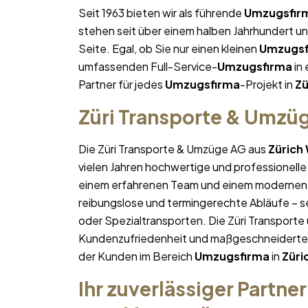
Seit 1963 bieten wir als führende
Umzugsfir
stehen seit über einem halben Jahrhundert u
Seite. Egal, ob Sie nur einen kleinen
Umzugsf
umfassenden Full-Service-
Umzugsfirma
in 
Partner für jedes
Umzugsfirma
-Projekt in
Zü
Züri Transporte & Umzü
Die Züri Transporte & Umzüge AG aus
Zürich
vielen Jahren hochwertige und professionelle
einem erfahrenen Team und einem modernen 
reibungslose und termingerechte Abläufe – se
oder Spezialtransporten. Die Züri Transporte
Kundenzufriedenheit und maßgeschneiderte Lö
der Kunden im Bereich
Umzugsfirma
in
Züri
Ihr zuverlässiger Partner