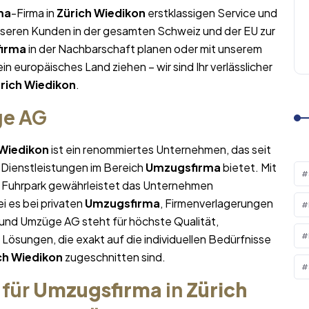
ma
-Firma in
Zürich Wiedikon
erstklassigen Service und
nseren Kunden in der gesamten Schweiz und der EU zur
irma
in der Nachbarschaft planen oder mit unserem
ein europäisches Land ziehen – wir sind Ihr verlässlicher
rich Wiedikon
.
ge AG
 Wiedikon
ist ein renommiertes Unternehmen, das seit
 Dienstleistungen im Bereich
Umzugsfirma
bietet. Mit
Fuhrpark gewährleistet das Unternehmen
i es bei privaten
Umzugsfirma
, Firmenverlagerungen
 und Umzüge AG steht für höchste Qualität,
sungen, die exakt auf die individuellen Bedürfnisse
ch Wiedikon
zugeschnitten sind.
 für
Umzugsfirma
in
Zürich