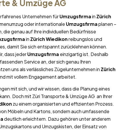
orte & Umzüge AG
r erfahrenes Unternehmen für
Umzugsfirma
in
Zürich
Firmenumzug oder internationale
Umzugsfirma
planen –
die genau auf Ihre individuellen Bedürfnisse
zugsfirma
in
Zürich Wiedikon
reibungslos und
lles, damit Sie sich entspannt zurücklehnen können.
r, dass jeder
Umzugsfirma
einzigartig ist. Deshalb
assenden Service an, der sich genau Ihren
zen uns als verlässliches Zügelunternehmen in
Zürich
 und mit vollem Engagement arbeitet.
gen mit sich, und wir wissen, dass die Planung eines
 kann. Doch mit Züri Transporte & Umzüge AG an Ihrer
dikon
zu einem organisierten und effizienten Prozess.
t von Möbeln und Kartons, sondern auch umfassende
ma
deutlich erleichtern. Dazu gehören unter anderem
 Umzugskartons und Umzugskisten, der Einsatz von