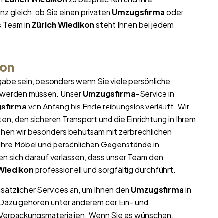
z gleich, ob Sie einen privaten
Umzugsfirma
oder
s Team in
Zürich Wiedikon
steht Ihnen bei jedem
kon
abe sein, besonders wenn Sie viele persönliche
t werden müssen. Unser
Umzugsfirma
-Service in
sfirma
von Anfang bis Ende reibungslos verläuft. Wir
n, den sicheren Transport und die Einrichtung in Ihrem
ehen wir besonders behutsam mit zerbrechlichen
l Ihre Möbel und persönlichen Gegenstände in
 sich darauf verlassen, dass unser Team den
 Wiedikon
professionell und sorgfältig durchführt.
usätzlicher Services an, um Ihnen den
Umzugsfirma
in
. Dazu gehören unter anderem der Ein- und
 Verpackungsmaterialien. Wenn Sie es wünschen,