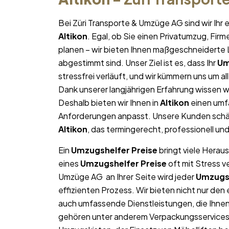
Bei Züri Transporte & Umzüge AG sind wir Ih
Altikon
. Egal, ob Sie einen Privatumzug, Fir
planen – wir bieten Ihnen maßgeschneiderte L
abgestimmt sind. Unser Ziel ist es, dass Ihr
Um
stressfrei verläuft, und wir kümmern uns um a
Dank unserer langjährigen Erfahrung wissen wi
Deshalb bieten wir Ihnen in
Altikon
einen umfa
Anforderungen anpasst. Unsere Kunden schät
Altikon
, das termingerecht, professionell un
Ein
Umzugshelfer Preise
bringt viele Heraus
eines
Umzugshelfer Preise
oft mit Stress v
Umzüge AG an Ihrer Seite wird jeder
Umzugsh
effizienten Prozess. Wir bieten nicht nur de
auch umfassende Dienstleistungen, die Ihne
gehören unter anderem Verpackungsservices,