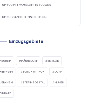
UMZUG MIT MÖBELLIFT IN TUGGEN
UMZUGSANBIETER IN DIETIKON
Einzugsgebiete
NEUHEIM
MÄNNEDORF
BERIKON
HEDINGEN
ZÜRICH WITIKON
DORF
UERKHEIM
STEF IM TÖSSTAL
MUHEN
DINHARD