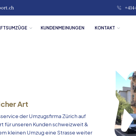
port.ch
+414
ÄFTSUMZÜGE
KUNDENMEINUNGEN
KONTAKT
icher Art
service der Umzugsfirma Zürich auf
rt für unseren Kunden schweizweit &
inem kleinen Umzug eine Strasse weiter