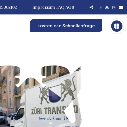
45002102
Impressum
FAQ
AGB
kostenlose Schnellanfrage