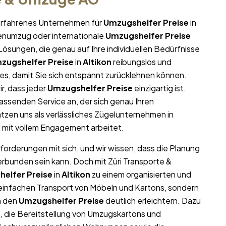
r erfahrenes Unternehmen für
Umzugshelfer Preise
in
menumzug oder internationale
Umzugshelfer Preise
ösungen, die genau auf Ihre individuellen Bedürfnisse
zugshelfer Preise
in
Altikon
reibungslos und
lles, damit Sie sich entspannt zurücklehnen können.
r, dass jeder
Umzugshelfer Preise
einzigartig ist.
ssenden Service an, der sich genau Ihren
zen uns als verlässliches Zügelunternehmen in
d mit vollem Engagement arbeitet.
forderungen mit sich, und wir wissen, dass die Planung
erbunden sein kann. Doch mit Züri Transporte &
elfer Preise
in
Altikon
zu einem organisierten und
n einfachen Transport von Möbeln und Kartons, sondern
n den
Umzugshelfer Preise
deutlich erleichtern. Dazu
 die Bereitstellung von Umzugskartons und