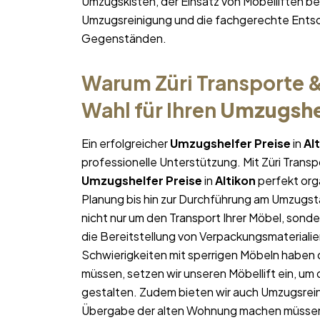
Umzugskisten, der Einsatz von Möbelliften 
Umzugsreinigung und die fachgerechte Entso
Gegenständen.
Warum Züri Transporte &
Wahl für Ihren
Umzugshel
Ein erfolgreicher
Umzugshelfer Preise
in
Al
professionelle Unterstützung. Mit Züri Trans
Umzugshelfer Preise
in
Altikon
perfekt orga
Planung bis hin zur Durchführung am Umzugst
nicht nur um den Transport Ihrer Möbel, sonde
die Bereitstellung von Verpackungsmateriali
Schwierigkeiten mit sperrigen Möbeln haben 
müssen, setzen wir unseren Möbellift ein, um
gestalten. Zudem bieten wir auch Umzugsrein
Übergabe der alten Wohnung machen müsse