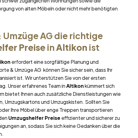
bei schwer zugänglichen Wohnungen sowie die
rgung von alten Möbeln oder nicht mehr benötigten
 Umzüge AG die richtige
fer Preise
in
Altikon
ist
tikon
erfordert eine sorgfältige Planung und
porte & Umzüge AG können Sie sicher sein, dass Ihr
nisiert ist. Wir unterstützen Sie von der ersten
ag. Unser erfahrenes Team in
Altikon
kümmert sich
rn bietet Ihnen auch zusätzliche Dienstleistungen wie
en, Umzugskartons und Umzugskisten. Sollten Sie
oder Ihre Möbel über enge Treppen transportieren
 den
Umzugshelfer Preise
effizienter und sicherer zu
igungen an, sodass Sie sich keine Gedanken über die
n.