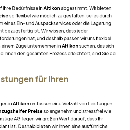
f Ihre Bedürfnisse in
Altikon
abgestimmt. Wir bieten
eise
so flexibel wie möglich zu gestalten, sei es durch
rn eines Ein- und Auspackservices oder die Lagerung
t bezugsfertig ist. Wir wissen, dass jeder
orderungen hat, und deshalb passen wir uns flexibel
ch einem Zügelunternehmen in
Altikon
suchen, das sich
und Ihnen den gesamten Prozess erleichtert, sind Sie bei
stungen für Ihren
gen in
Altikon
umfassen eine Vielzahl von Leistungen,
zugshelfer Preise
so angenehm und stressfrei wie
Umzüge AG legen wir großen Wert darauf, dass Ihr
ant ist. Deshalb bieten wir Ihnen eine ausführliche