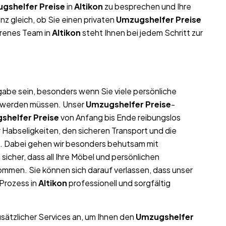
gshelfer Preise
in
Altikon
zu besprechen und Ihre
z gleich, ob Sie einen privaten
Umzugshelfer Preise
hrenes Team in
Altikon
steht Ihnen bei jedem Schritt zur
abe sein, besonders wenn Sie viele persönliche
t werden müssen. Unser
Umzugshelfer Preise
-
shelfer Preise
von Anfang bis Ende reibungslos
 Habseligkeiten, den sicheren Transport und die
. Dabei gehen wir besonders behutsam mit
icher, dass all Ihre Möbel und persönlichen
men. Sie können sich darauf verlassen, dass unser
Prozess in
Altikon
professionell und sorgfältig
usätzlicher Services an, um Ihnen den
Umzugshelfer