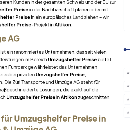
nseren Kunden in der gesamten Schweiz und der EU zur
elfer Preise
in der Nachbarschaft planen oder mit
elfer Preise
in ein europäisches Land ziehen – wir
helfer Preise
-Projekt in
Altikon
.
ge AG
ist ein renommiertes Unternehmen, das seit vielen
tleistungen im Bereich
Umzugshelfer Preise
bietet.
nen Fuhrpark gewährleistet das Unternehmen
i es bei privaten
Umzugshelfer Preise
,
. Die Züri Transporte und Umzüge AG steht für
maßgeschneiderte Lösungen, die exakt auf die
ich
Umzugshelfer Preise
in
Altikon
zugeschnitten
 für
Umzugshelfer Preise
in
te & Umzüge AG