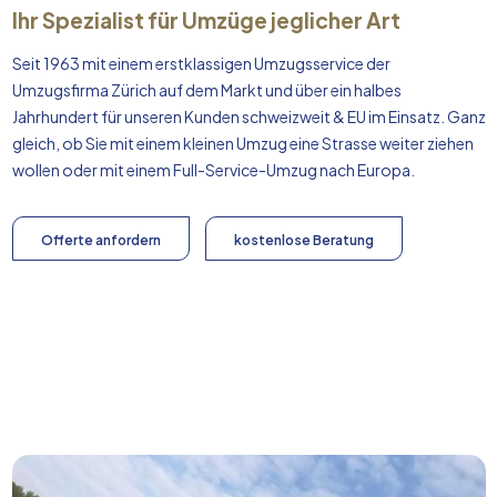
Ihr Spezialist für Umzüge jeglicher Art
Seit 1963 mit einem erstklassigen Umzugsservice der
Umzugsfirma Zürich auf dem Markt und über ein halbes
Jahrhundert für unseren Kunden schweizweit & EU im Einsatz. Ganz
gleich, ob Sie mit einem kleinen Umzug eine Strasse weiter ziehen
wollen oder mit einem Full-Service-Umzug nach
Europa
.
Offerte anfordern
kostenlose Beratung