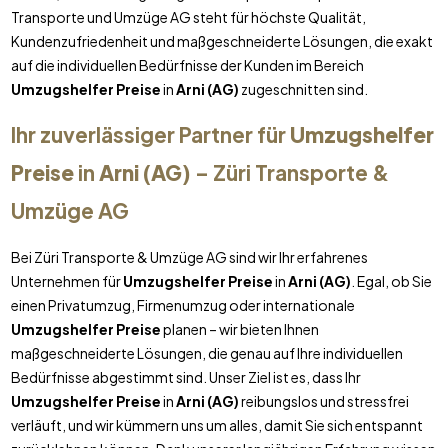
Transporte und Umzüge AG steht für höchste Qualität,
Kundenzufriedenheit und maßgeschneiderte Lösungen, die exakt
auf die individuellen Bedürfnisse der Kunden im Bereich
Umzugshelfer Preise
in
Arni (AG)
zugeschnitten sind.
Ihr zuverlässiger Partner für
Umzugshelfer
Preise
in
Arni (AG)
– Züri Transporte &
Umzüge AG
Bei Züri Transporte & Umzüge AG sind wir Ihr erfahrenes
Unternehmen für
Umzugshelfer Preise
in
Arni (AG)
. Egal, ob Sie
einen Privatumzug, Firmenumzug oder internationale
Umzugshelfer Preise
planen – wir bieten Ihnen
maßgeschneiderte Lösungen, die genau auf Ihre individuellen
Bedürfnisse abgestimmt sind. Unser Ziel ist es, dass Ihr
Umzugshelfer Preise
in
Arni (AG)
reibungslos und stressfrei
verläuft, und wir kümmern uns um alles, damit Sie sich entspannt