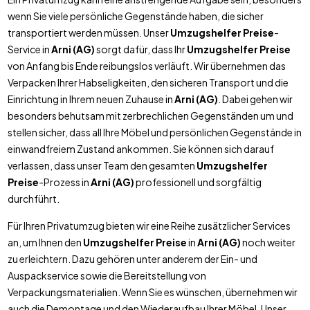
wenn Sie viele persönliche Gegenstände haben, die sicher
transportiert werden müssen. Unser
Umzugshelfer Preise
-
Service in
Arni (AG)
sorgt dafür, dass Ihr
Umzugshelfer Preise
von Anfang bis Ende reibungslos verläuft. Wir übernehmen das
Verpacken Ihrer Habseligkeiten, den sicheren Transport und die
Einrichtung in Ihrem neuen Zuhause in
Arni (AG)
. Dabei gehen wir
besonders behutsam mit zerbrechlichen Gegenständen um und
stellen sicher, dass all Ihre Möbel und persönlichen Gegenstände in
einwandfreiem Zustand ankommen. Sie können sich darauf
verlassen, dass unser Team den gesamten
Umzugshelfer
Preise
-Prozess in
Arni (AG)
professionell und sorgfältig
durchführt.
Für Ihren Privatumzug bieten wir eine Reihe zusätzlicher Services
an, um Ihnen den
Umzugshelfer Preise
in
Arni (AG)
noch weiter
zu erleichtern. Dazu gehören unter anderem der Ein- und
Auspackservice sowie die Bereitstellung von
Verpackungsmaterialien. Wenn Sie es wünschen, übernehmen wir
auch die Demontage und den Wiederaufbau Ihrer Möbel. Unser