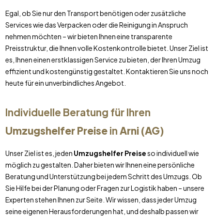
Egal, ob Sie nur den Transport benötigen oder zusätzliche
Services wie das Verpacken oder die Reinigung in Anspruch
nehmen möchten – wir bieten Ihnen eine transparente
Preisstruktur, die Ihnen volle Kostenkontrolle bietet. Unser Ziel ist
es, Ihnen einen erstklassigen Service zu bieten, der Ihren Umzug
effizient und kostengünstig gestaltet. Kontaktieren Sie uns noch
heute für ein unverbindliches Angebot.
Individuelle Beratung für Ihren
Umzugshelfer Preise
in
Arni (AG)
Unser Ziel ist es, jeden
Umzugshelfer Preise
so individuell wie
möglich zu gestalten. Daher bieten wir Ihnen eine persönliche
Beratung und Unterstützung bei jedem Schritt des Umzugs. Ob
Sie Hilfe bei der Planung oder Fragen zur Logistik haben – unsere
Experten stehen Ihnen zur Seite. Wir wissen, dass jeder Umzug
seine eigenen Herausforderungen hat, und deshalb passen wir