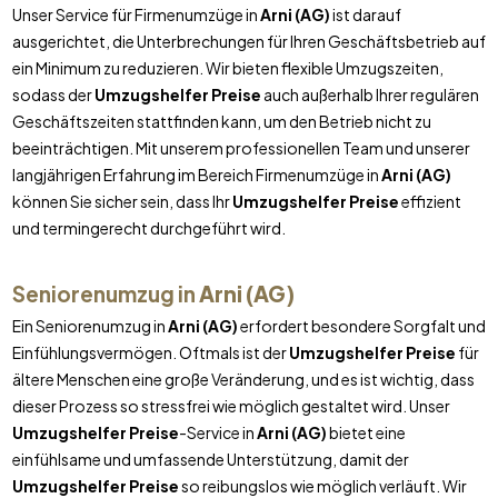
Unser Service für Firmenumzüge in
Arni (AG)
ist darauf
ausgerichtet, die Unterbrechungen für Ihren Geschäftsbetrieb auf
ein Minimum zu reduzieren. Wir bieten flexible Umzugszeiten,
sodass der
Umzugshelfer Preise
auch außerhalb Ihrer regulären
Geschäftszeiten stattfinden kann, um den Betrieb nicht zu
beeinträchtigen. Mit unserem professionellen Team und unserer
langjährigen Erfahrung im Bereich Firmenumzüge in
Arni (AG)
können Sie sicher sein, dass Ihr
Umzugshelfer Preise
effizient
und termingerecht durchgeführt wird.
Seniorenumzug in
Arni (AG)
Ein Seniorenumzug in
Arni (AG)
erfordert besondere Sorgfalt und
Einfühlungsvermögen. Oftmals ist der
Umzugshelfer Preise
für
ältere Menschen eine große Veränderung, und es ist wichtig, dass
dieser Prozess so stressfrei wie möglich gestaltet wird. Unser
Umzugshelfer Preise
-Service in
Arni (AG)
bietet eine
einfühlsame und umfassende Unterstützung, damit der
Umzugshelfer Preise
so reibungslos wie möglich verläuft. Wir