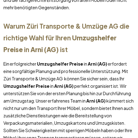
und die fachgerechte Entsorgung von alten Möbeln oder nicht
mehr benötigten Gegenständen.
Warum Züri Transporte & Umzüge AG die
richtige Wahl für Ihren
Umzugshelfer
Preise
in
Arni (AG)
ist
Ein erfolgreicher
Umzugshelfer Preise
in
Arni (AG)
erfordert
eine sorgfältige Planung und professionelle Unterstützung. Mit
Züri Transporte & Umzüge AG können Sie sicher sein, dass Ihr
Umzugshelfer Preise
in
Arni (AG)
perfekt organisiert ist. Wir
unterstützen Sie von der ersten Planung bis hin zur Durchführung
am Umzugstag. Unser erfahrenes Team in
Arni (AG)
kümmert sich
nicht nur um den Transport Ihrer Möbel, sondern bietet Ihnen auch
zusätzliche Dienstleistungen wie die Bereitstellung von
Verpackungsmaterialien, Umzugskartons und Umzugskisten.
Sollten Sie Schwierigkeiten mit sperrigen Möbeln haben oder Ihre
Möbel über enge Treppen transportieren müssen, setzen wir