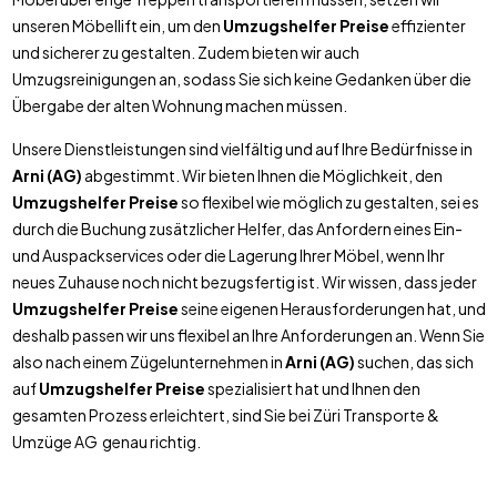
unseren Möbellift ein, um den
Umzugshelfer Preise
effizienter
und sicherer zu gestalten. Zudem bieten wir auch
Umzugsreinigungen an, sodass Sie sich keine Gedanken über die
Übergabe der alten Wohnung machen müssen.
Unsere Dienstleistungen sind vielfältig und auf Ihre Bedürfnisse in
Arni (AG)
abgestimmt. Wir bieten Ihnen die Möglichkeit, den
Umzugshelfer Preise
so flexibel wie möglich zu gestalten, sei es
durch die Buchung zusätzlicher Helfer, das Anfordern eines Ein-
und Auspackservices oder die Lagerung Ihrer Möbel, wenn Ihr
neues Zuhause noch nicht bezugsfertig ist. Wir wissen, dass jeder
Umzugshelfer Preise
seine eigenen Herausforderungen hat, und
deshalb passen wir uns flexibel an Ihre Anforderungen an. Wenn Sie
also nach einem Zügelunternehmen in
Arni (AG)
suchen, das sich
auf
Umzugshelfer Preise
spezialisiert hat und Ihnen den
gesamten Prozess erleichtert, sind Sie bei Züri Transporte &
Umzüge AG genau richtig.