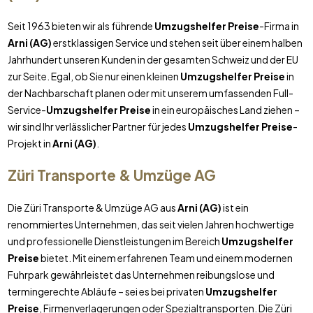
Seit 1963 bieten wir als führende
Umzugshelfer Preise
-Firma in
Arni (AG)
erstklassigen Service und stehen seit über einem halben
Jahrhundert unseren Kunden in der gesamten Schweiz und der EU
zur Seite. Egal, ob Sie nur einen kleinen
Umzugshelfer Preise
in
der Nachbarschaft planen oder mit unserem umfassenden Full-
Service-
Umzugshelfer Preise
in ein europäisches Land ziehen –
wir sind Ihr verlässlicher Partner für jedes
Umzugshelfer Preise
-
Projekt in
Arni (AG)
.
Züri Transporte & Umzüge AG
Die Züri Transporte & Umzüge AG aus
Arni (AG)
ist ein
renommiertes Unternehmen, das seit vielen Jahren hochwertige
und professionelle Dienstleistungen im Bereich
Umzugshelfer
Preise
bietet. Mit einem erfahrenen Team und einem modernen
Fuhrpark gewährleistet das Unternehmen reibungslose und
termingerechte Abläufe – sei es bei privaten
Umzugshelfer
Preise
, Firmenverlagerungen oder Spezialtransporten. Die Züri