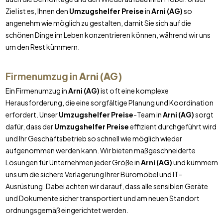
Ziel ist es, Ihnen den
Umzugshelfer Preise
in
Arni (AG)
so
angenehm wie möglich zu gestalten, damit Sie sich auf die
schönen Dinge im Leben konzentrieren können, während wir uns
um den Rest kümmern.
Firmenumzug in
Arni (AG)
Ein Firmenumzug in
Arni (AG)
ist oft eine komplexe
Herausforderung, die eine sorgfältige Planung und Koordination
erfordert. Unser
Umzugshelfer Preise
-Team in
Arni (AG)
sorgt
dafür, dass der
Umzugshelfer Preise
effizient durchgeführt wird
und Ihr Geschäftsbetrieb so schnell wie möglich wieder
aufgenommen werden kann. Wir bieten maßgeschneiderte
Lösungen für Unternehmen jeder Größe in
Arni (AG)
und kümmern
uns um die sichere Verlagerung Ihrer Büromöbel und IT-
Ausrüstung. Dabei achten wir darauf, dass alle sensiblen Geräte
und Dokumente sicher transportiert und am neuen Standort
ordnungsgemäß eingerichtet werden.