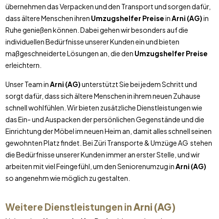
übernehmen das Verpacken und den Transport und sorgen dafür,
dass ältere Menschen ihren
Umzugshelfer Preise
in
Arni (AG)
in
Ruhe genießen können. Dabei gehen wir besonders auf die
individuellen Bedürfnisse unserer Kunden ein und bieten
maßgeschneiderte Lösungen an, die den
Umzugshelfer Preise
erleichtern.
Unser Team in
Arni (AG)
unterstützt Sie bei jedem Schritt und
sorgt dafür, dass sich ältere Menschen in ihrem neuen Zuhause
schnell wohlfühlen. Wir bieten zusätzliche Dienstleistungen wie
das Ein- und Auspacken der persönlichen Gegenstände und die
Einrichtung der Möbel im neuen Heim an, damit alles schnell seinen
gewohnten Platz findet. Bei Züri Transporte & Umzüge AG stehen
die Bedürfnisse unserer Kunden immer an erster Stelle, und wir
arbeiten mit viel Feingefühl, um den Seniorenumzug in
Arni (AG)
so angenehm wie möglich zu gestalten.
Weitere Dienstleistungen in
Arni (AG)