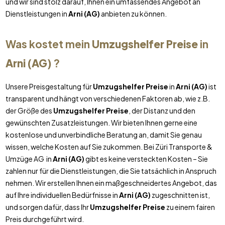
und wir sind stolz darauf, Ihnen ein umfassendes Angebot an
Dienstleistungen in
Arni (AG)
anbieten zu können.
Was kostet mein
Umzugshelfer Preise
in
Arni (AG)
?
Unsere Preisgestaltung für
Umzugshelfer Preise
in
Arni (AG)
ist
transparent und hängt von verschiedenen Faktoren ab, wie z.B.
der Größe des
Umzugshelfer Preise
, der Distanz und den
gewünschten Zusatzleistungen. Wir bieten Ihnen gerne eine
kostenlose und unverbindliche Beratung an, damit Sie genau
wissen, welche Kosten auf Sie zukommen. Bei Züri Transporte &
Umzüge AG in
Arni (AG)
gibt es keine versteckten Kosten – Sie
zahlen nur für die Dienstleistungen, die Sie tatsächlich in Anspruch
nehmen. Wir erstellen Ihnen ein maßgeschneidertes Angebot, das
auf Ihre individuellen Bedürfnisse in
Arni (AG)
zugeschnitten ist,
und sorgen dafür, dass Ihr
Umzugshelfer Preise
zu einem fairen
Preis durchgeführt wird.