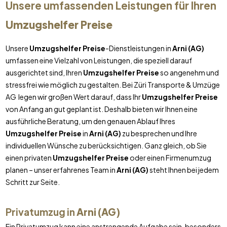
Unsere umfassenden Leistungen für Ihren
Umzugshelfer Preise
Unsere
Umzugshelfer Preise
-Dienstleistungen in
Arni (AG)
umfassen eine Vielzahl von Leistungen, die speziell darauf
ausgerichtet sind, Ihren
Umzugshelfer Preise
so angenehm und
stressfrei wie möglich zu gestalten. Bei Züri Transporte & Umzüge
AG legen wir großen Wert darauf, dass Ihr
Umzugshelfer Preise
von Anfang an gut geplant ist. Deshalb bieten wir Ihnen eine
ausführliche Beratung, um den genauen Ablauf Ihres
Umzugshelfer Preise
in
Arni (AG)
zu besprechen und Ihre
individuellen Wünsche zu berücksichtigen. Ganz gleich, ob Sie
einen privaten
Umzugshelfer Preise
oder einen Firmenumzug
planen – unser erfahrenes Team in
Arni (AG)
steht Ihnen bei jedem
Schritt zur Seite.
Privatumzug in
Arni (AG)
Ein Privatumzug kann eine anstrengende Aufgabe sein, besonders