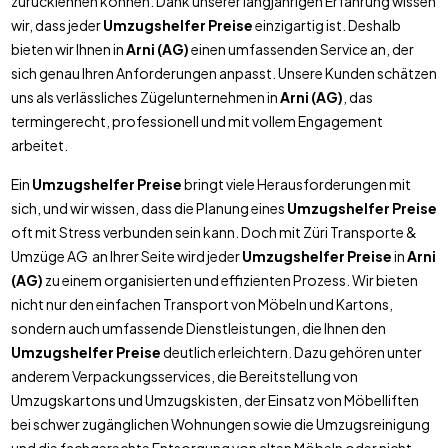
zurücklehnen können. Dank unserer langjährigen Erfahrung wissen
wir, dass jeder
Umzugshelfer Preise
einzigartig ist. Deshalb
bieten wir Ihnen in
Arni (AG)
einen umfassenden Service an, der
sich genau Ihren Anforderungen anpasst. Unsere Kunden schätzen
uns als verlässliches Zügelunternehmen in
Arni (AG)
, das
termingerecht, professionell und mit vollem Engagement
arbeitet.
Ein
Umzugshelfer Preise
bringt viele Herausforderungen mit
sich, und wir wissen, dass die Planung eines
Umzugshelfer Preise
oft mit Stress verbunden sein kann. Doch mit Züri Transporte &
Umzüge AG an Ihrer Seite wird jeder
Umzugshelfer Preise
in
Arni
(AG)
zu einem organisierten und effizienten Prozess. Wir bieten
nicht nur den einfachen Transport von Möbeln und Kartons,
sondern auch umfassende Dienstleistungen, die Ihnen den
Umzugshelfer Preise
deutlich erleichtern. Dazu gehören unter
anderem Verpackungsservices, die Bereitstellung von
Umzugskartons und Umzugskisten, der Einsatz von Möbelliften
bei schwer zugänglichen Wohnungen sowie die Umzugsreinigung