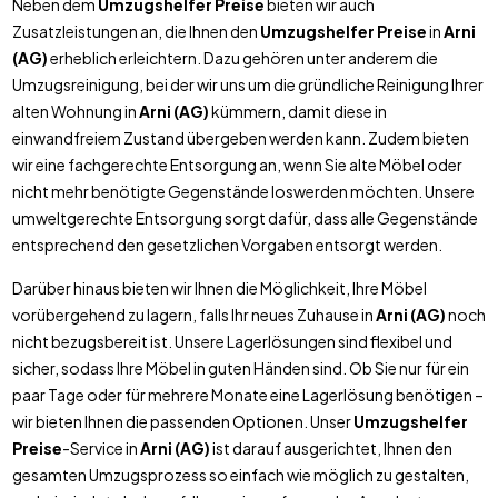
Neben dem
Umzugshelfer Preise
bieten wir auch
Zusatzleistungen an, die Ihnen den
Umzugshelfer Preise
in
Arni
(AG)
erheblich erleichtern. Dazu gehören unter anderem die
Umzugsreinigung, bei der wir uns um die gründliche Reinigung Ihrer
alten Wohnung in
Arni (AG)
kümmern, damit diese in
einwandfreiem Zustand übergeben werden kann. Zudem bieten
wir eine fachgerechte Entsorgung an, wenn Sie alte Möbel oder
nicht mehr benötigte Gegenstände loswerden möchten. Unsere
umweltgerechte Entsorgung sorgt dafür, dass alle Gegenstände
entsprechend den gesetzlichen Vorgaben entsorgt werden.
Darüber hinaus bieten wir Ihnen die Möglichkeit, Ihre Möbel
vorübergehend zu lagern, falls Ihr neues Zuhause in
Arni (AG)
noch
nicht bezugsbereit ist. Unsere Lagerlösungen sind flexibel und
sicher, sodass Ihre Möbel in guten Händen sind. Ob Sie nur für ein
paar Tage oder für mehrere Monate eine Lagerlösung benötigen –
wir bieten Ihnen die passenden Optionen. Unser
Umzugshelfer
Preise
-Service in
Arni (AG)
ist darauf ausgerichtet, Ihnen den
gesamten Umzugsprozess so einfach wie möglich zu gestalten,