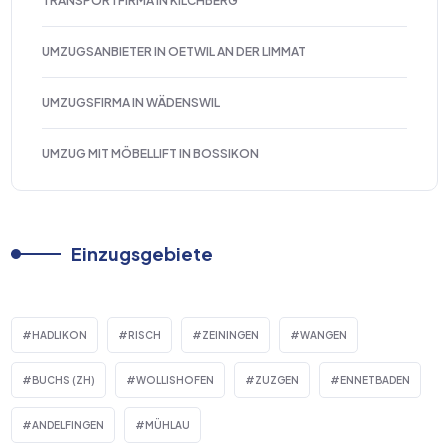
TRANSPORTFIRMA IN KILCHBERG
UMZUGSANBIETER IN OETWIL AN DER LIMMAT
UMZUGSFIRMA IN WÄDENSWIL
UMZUG MIT MÖBELLIFT IN BOSSIKON
Einzugsgebiete
HADLIKON
RISCH
ZEININGEN
WANGEN
BUCHS (ZH)
WOLLISHOFEN
ZUZGEN
ENNETBADEN
ANDELFINGEN
MÜHLAU