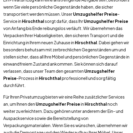
wenn Sie viele persönliche Gegenstände haben, die sicher
transportiert werden müssen. Unser
Umzugshelfer Preise
-
Service in
Hirschthal
sorgt dafür, dass Ihr
Umzugshelfer Preise
von Anfang bis Ende reibungslos verläuft. Wir übernehmen das
Verpacken Ihrer Habseligkeiten, den sicheren Transport und die
Einrichtung in Ihrem neuen Zuhause in
Hirschthal
. Dabei gehen wir
besonders behutsam mit zerbrechlichen Gegenständen um und
stellen sicher, dass all Ihre Möbel und persönlichen Gegenstände in
einwandfreiem Zustand ankommen. Sie können sich darauf
verlassen, dass unser Team den gesamten
Umzugshelfer
Preise
-Prozess in
Hirschthal
professionell und sorgfältig
durchführt.
Für Ihren Privatumzug bieten wir eine Reihe zusätzlicher Services
an, um Ihnen den
Umzugshelfer Preise
in
Hirschthal
noch
weiter zu erleichtern. Dazu gehören unter anderem der Ein- und
Auspackservice sowie die Bereitstellung von
Verpackungsmaterialien. Wenn Sie es wünschen, übernehmen wir
auch die Demontage und den Wiederaufbau Ihrer Möbel. Unser