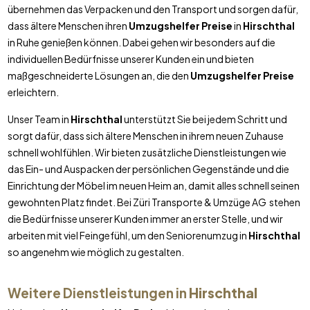
übernehmen das Verpacken und den Transport und sorgen dafür,
dass ältere Menschen ihren
Umzugshelfer Preise
in
Hirschthal
in Ruhe genießen können. Dabei gehen wir besonders auf die
individuellen Bedürfnisse unserer Kunden ein und bieten
maßgeschneiderte Lösungen an, die den
Umzugshelfer Preise
erleichtern.
Unser Team in
Hirschthal
unterstützt Sie bei jedem Schritt und
sorgt dafür, dass sich ältere Menschen in ihrem neuen Zuhause
schnell wohlfühlen. Wir bieten zusätzliche Dienstleistungen wie
das Ein- und Auspacken der persönlichen Gegenstände und die
Einrichtung der Möbel im neuen Heim an, damit alles schnell seinen
gewohnten Platz findet. Bei Züri Transporte & Umzüge AG stehen
die Bedürfnisse unserer Kunden immer an erster Stelle, und wir
arbeiten mit viel Feingefühl, um den Seniorenumzug in
Hirschthal
so angenehm wie möglich zu gestalten.
Weitere Dienstleistungen in
Hirschthal