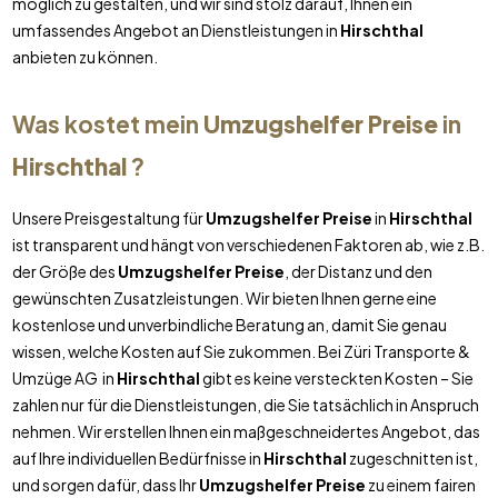
möglich zu gestalten, und wir sind stolz darauf, Ihnen ein
umfassendes Angebot an Dienstleistungen in
Hirschthal
anbieten zu können.
Was kostet mein
Umzugshelfer Preise
in
Hirschthal
?
Unsere Preisgestaltung für
Umzugshelfer Preise
in
Hirschthal
ist transparent und hängt von verschiedenen Faktoren ab, wie z.B.
der Größe des
Umzugshelfer Preise
, der Distanz und den
gewünschten Zusatzleistungen. Wir bieten Ihnen gerne eine
kostenlose und unverbindliche Beratung an, damit Sie genau
wissen, welche Kosten auf Sie zukommen. Bei Züri Transporte &
Umzüge AG in
Hirschthal
gibt es keine versteckten Kosten – Sie
zahlen nur für die Dienstleistungen, die Sie tatsächlich in Anspruch
nehmen. Wir erstellen Ihnen ein maßgeschneidertes Angebot, das
auf Ihre individuellen Bedürfnisse in
Hirschthal
zugeschnitten ist,
und sorgen dafür, dass Ihr
Umzugshelfer Preise
zu einem fairen