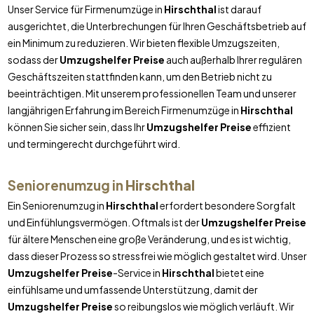
Unser Service für Firmenumzüge in
Hirschthal
ist darauf
ausgerichtet, die Unterbrechungen für Ihren Geschäftsbetrieb auf
ein Minimum zu reduzieren. Wir bieten flexible Umzugszeiten,
sodass der
Umzugshelfer Preise
auch außerhalb Ihrer regulären
Geschäftszeiten stattfinden kann, um den Betrieb nicht zu
beeinträchtigen. Mit unserem professionellen Team und unserer
langjährigen Erfahrung im Bereich Firmenumzüge in
Hirschthal
können Sie sicher sein, dass Ihr
Umzugshelfer Preise
effizient
und termingerecht durchgeführt wird.
Seniorenumzug in
Hirschthal
Ein Seniorenumzug in
Hirschthal
erfordert besondere Sorgfalt
und Einfühlungsvermögen. Oftmals ist der
Umzugshelfer Preise
für ältere Menschen eine große Veränderung, und es ist wichtig,
dass dieser Prozess so stressfrei wie möglich gestaltet wird. Unser
Umzugshelfer Preise
-Service in
Hirschthal
bietet eine
einfühlsame und umfassende Unterstützung, damit der
Umzugshelfer Preise
so reibungslos wie möglich verläuft. Wir