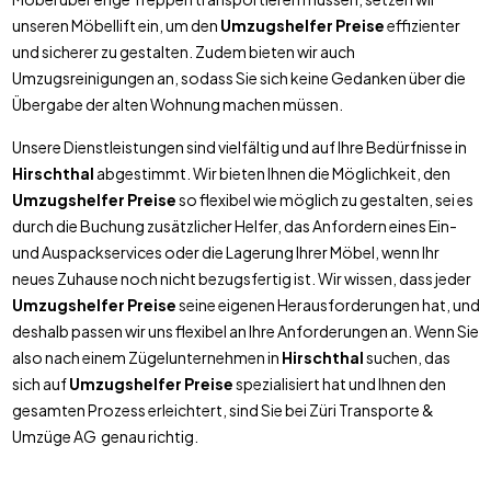
unseren Möbellift ein, um den
Umzugshelfer Preise
effizienter
und sicherer zu gestalten. Zudem bieten wir auch
Umzugsreinigungen an, sodass Sie sich keine Gedanken über die
Übergabe der alten Wohnung machen müssen.
Unsere Dienstleistungen sind vielfältig und auf Ihre Bedürfnisse in
Hirschthal
abgestimmt. Wir bieten Ihnen die Möglichkeit, den
Umzugshelfer Preise
so flexibel wie möglich zu gestalten, sei es
durch die Buchung zusätzlicher Helfer, das Anfordern eines Ein-
und Auspackservices oder die Lagerung Ihrer Möbel, wenn Ihr
neues Zuhause noch nicht bezugsfertig ist. Wir wissen, dass jeder
Umzugshelfer Preise
seine eigenen Herausforderungen hat, und
deshalb passen wir uns flexibel an Ihre Anforderungen an. Wenn Sie
also nach einem Zügelunternehmen in
Hirschthal
suchen, das
sich auf
Umzugshelfer Preise
spezialisiert hat und Ihnen den
gesamten Prozess erleichtert, sind Sie bei Züri Transporte &
Umzüge AG genau richtig.