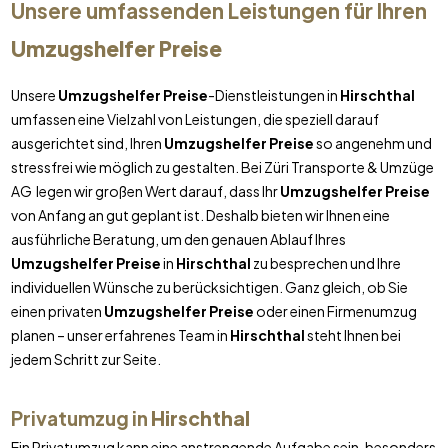
Unsere umfassenden Leistungen für Ihren
Umzugshelfer Preise
Unsere
Umzugshelfer Preise
-Dienstleistungen in
Hirschthal
umfassen eine Vielzahl von Leistungen, die speziell darauf
ausgerichtet sind, Ihren
Umzugshelfer Preise
so angenehm und
stressfrei wie möglich zu gestalten. Bei Züri Transporte & Umzüge
AG legen wir großen Wert darauf, dass Ihr
Umzugshelfer Preise
von Anfang an gut geplant ist. Deshalb bieten wir Ihnen eine
ausführliche Beratung, um den genauen Ablauf Ihres
Umzugshelfer Preise
in
Hirschthal
zu besprechen und Ihre
individuellen Wünsche zu berücksichtigen. Ganz gleich, ob Sie
einen privaten
Umzugshelfer Preise
oder einen Firmenumzug
planen – unser erfahrenes Team in
Hirschthal
steht Ihnen bei
jedem Schritt zur Seite.
Privatumzug in
Hirschthal
Ein Privatumzug kann eine anstrengende Aufgabe sein, besonders