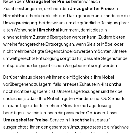
Neben dem
Umzugshelfer Preise
bieten wir auch
Zusatzleistungen an, die Ihnen den
Umzugshelfer Preise
in
Hirschthal
erheblich erleichtern. Dazu gehören unter anderem die
Umzugsreinigung, bei der wir uns um die gründliche Reinigung Ihrer
alten Wohnung in
Hirschthal
kümmern, damit diese in
einwandfreiem Zustand übergeben werden kann. Zudem bieten
wir eine fachgerechte Entsorgung an, wenn Sie alte Möbel oder
nicht mehr benötigte Gegenstände loswerden möchten. Unsere
umweltgerechte Entsorgung sorgt dafür, dass alle Gegenstände
entsprechend den gesetzlichen Vorgaben entsorgt werden.
Darüber hinaus bieten wir Ihnen die Möglichkeit, Ihre Möbel
vorübergehend zu lagern, falls Ihr neues Zuhause in
Hirschthal
noch nicht bezugsbereit ist. Unsere Lagerlösungen sind flexibel
und sicher, sodass Ihre Möbel in guten Händen sind. Ob Sie nur für
ein paar Tage oder für mehrere Monate eine Lagerlösung
benötigen – wir bieten Ihnen die passenden Optionen. Unser
Umzugshelfer Preise
-Service in
Hirschthal
ist darauf
ausgerichtet, Ihnen den gesamten Umzugsprozess so einfach wie