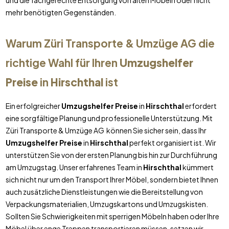
und die fachgerechte Entsorgung von alten Möbeln oder nicht
mehr benötigten Gegenständen.
Warum Züri Transporte & Umzüge AG die
richtige Wahl für Ihren
Umzugshelfer
Preise
in
Hirschthal
ist
Ein erfolgreicher
Umzugshelfer Preise
in
Hirschthal
erfordert
eine sorgfältige Planung und professionelle Unterstützung. Mit
Züri Transporte & Umzüge AG können Sie sicher sein, dass Ihr
Umzugshelfer Preise
in
Hirschthal
perfekt organisiert ist. Wir
unterstützen Sie von der ersten Planung bis hin zur Durchführung
am Umzugstag. Unser erfahrenes Team in
Hirschthal
kümmert
sich nicht nur um den Transport Ihrer Möbel, sondern bietet Ihnen
auch zusätzliche Dienstleistungen wie die Bereitstellung von
Verpackungsmaterialien, Umzugskartons und Umzugskisten.
Sollten Sie Schwierigkeiten mit sperrigen Möbeln haben oder Ihre
Möbel über enge Treppen transportieren müssen, setzen wir