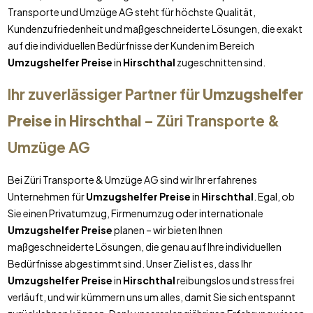
Transporte und Umzüge AG steht für höchste Qualität,
Kundenzufriedenheit und maßgeschneiderte Lösungen, die exakt
auf die individuellen Bedürfnisse der Kunden im Bereich
Umzugshelfer Preise
in
Hirschthal
zugeschnitten sind.
Ihr zuverlässiger Partner für
Umzugshelfer
Preise
in
Hirschthal
– Züri Transporte &
Umzüge AG
Bei Züri Transporte & Umzüge AG sind wir Ihr erfahrenes
Unternehmen für
Umzugshelfer Preise
in
Hirschthal
. Egal, ob
Sie einen Privatumzug, Firmenumzug oder internationale
Umzugshelfer Preise
planen – wir bieten Ihnen
maßgeschneiderte Lösungen, die genau auf Ihre individuellen
Bedürfnisse abgestimmt sind. Unser Ziel ist es, dass Ihr
Umzugshelfer Preise
in
Hirschthal
reibungslos und stressfrei
verläuft, und wir kümmern uns um alles, damit Sie sich entspannt