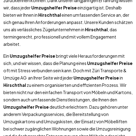
zurücklehnen können. Dank unserer langjährigen Erfahrung wissen
wir, dass jeder
Umzugshelfer Preise
einzigartig ist. Deshalb
bieten wir Ihnen in
Hirschthal
einen umfassenden Service an, der
sich genau Ihren Anforderungen anpasst. Unsere Kunden schätzen
uns als verlässliches Zügelunternehmen in
Hirschthal
, das
termingerecht, professionell und mit vollem Engagement
arbeitet.
Ein
Umzugshelfer Preise
bringt viele Herausforderungen mit
sich, und wir wissen, dass die Planung eines
Umzugshelfer Preise
oft mit Stress verbunden sein kann. Doch mit Züri Transporte &
Umzüge AG an Ihrer Seite wird jeder
Umzugshelfer Preise
in
Hirschthal
zu einem organisierten und effizienten Prozess. Wir
bieten nicht nur den einfachen Transport von Möbeln und Kartons,
sondern auch umfassende Dienstleistungen, die Ihnen den
Umzugshelfer Preise
deutlich erleichtern. Dazu gehören unter
anderem Verpackungsservices, die Bereitstellung von
Umzugskartons und Umzugskisten, der Einsatz von Möbelliften
bei schwer zugänglichen Wohnungen sowie die Umzugsreinigung