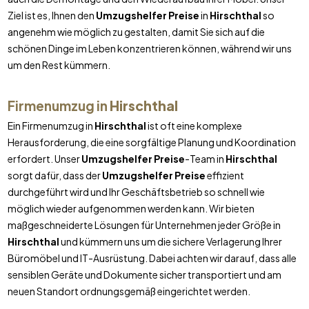
Ziel ist es, Ihnen den
Umzugshelfer Preise
in
Hirschthal
so
angenehm wie möglich zu gestalten, damit Sie sich auf die
schönen Dinge im Leben konzentrieren können, während wir uns
um den Rest kümmern.
Firmenumzug in
Hirschthal
Ein Firmenumzug in
Hirschthal
ist oft eine komplexe
Herausforderung, die eine sorgfältige Planung und Koordination
erfordert. Unser
Umzugshelfer Preise
-Team in
Hirschthal
sorgt dafür, dass der
Umzugshelfer Preise
effizient
durchgeführt wird und Ihr Geschäftsbetrieb so schnell wie
möglich wieder aufgenommen werden kann. Wir bieten
maßgeschneiderte Lösungen für Unternehmen jeder Größe in
Hirschthal
und kümmern uns um die sichere Verlagerung Ihrer
Büromöbel und IT-Ausrüstung. Dabei achten wir darauf, dass alle
sensiblen Geräte und Dokumente sicher transportiert und am
neuen Standort ordnungsgemäß eingerichtet werden.