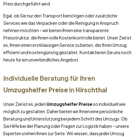
Preis durchgeführt wird.
Egal, ob Sie nur den Transport benötigen oder zusätzliche
Services wie das Verpacken oder die Reinigung in Anspruch
nehmen möchten – wir bieten Ihnen eine transparente
Preisstruktur, die Ihnen volle Kostenkontrolle bietet. Unser Ziel ist
es, Ihnen einen erstklassigen Service zu bieten, der Ihren Umzug
effizient und kostengünstig gestaltet. Kontaktieren Sie uns noch
heute für ein unverbindliches Angebot.
Individuelle Beratung für Ihren
Umzugshelfer Preise
in
Hirschthal
Unser Ziel ist es, jeden
Umzugshelfer Preise
so individuell wie
möglich zu gestalten. Daher bieten wir Ihnen eine persönliche
Beratung und Unterstützung bei jedem Schritt des Umzugs. Ob
Sie Hilfe bei der Planung oder Fragen zur Logistik haben – unsere
Experten stehen Ihnen zur Seite. Wir wissen, dass jeder Umzug