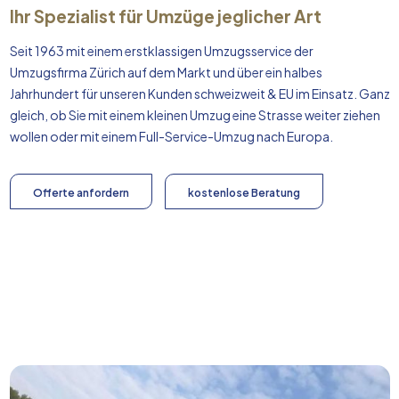
Ihr Spezialist für Umzüge jeglicher Art
Seit 1963 mit einem erstklassigen Umzugsservice der
Umzugsfirma Zürich auf dem Markt und über ein halbes
Jahrhundert für unseren Kunden schweizweit & EU im Einsatz. Ganz
gleich, ob Sie mit einem kleinen Umzug eine Strasse weiter ziehen
wollen oder mit einem Full-Service-Umzug nach
Europa
.
Offerte anfordern
kostenlose Beratung