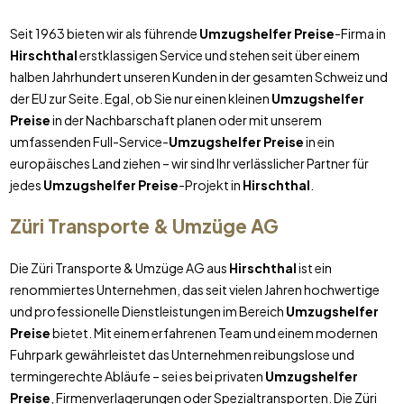
Seit 1963 bieten wir als führende
Umzugshelfer Preise
-Firma in
Hirschthal
erstklassigen Service und stehen seit über einem
halben Jahrhundert unseren Kunden in der gesamten Schweiz und
der EU zur Seite. Egal, ob Sie nur einen kleinen
Umzugshelfer
Preise
in der Nachbarschaft planen oder mit unserem
umfassenden Full-Service-
Umzugshelfer Preise
in ein
europäisches Land ziehen – wir sind Ihr verlässlicher Partner für
jedes
Umzugshelfer Preise
-Projekt in
Hirschthal
.
Züri Transporte & Umzüge AG
Die Züri Transporte & Umzüge AG aus
Hirschthal
ist ein
renommiertes Unternehmen, das seit vielen Jahren hochwertige
und professionelle Dienstleistungen im Bereich
Umzugshelfer
Preise
bietet. Mit einem erfahrenen Team und einem modernen
Fuhrpark gewährleistet das Unternehmen reibungslose und
termingerechte Abläufe – sei es bei privaten
Umzugshelfer
Preise
, Firmenverlagerungen oder Spezialtransporten. Die Züri