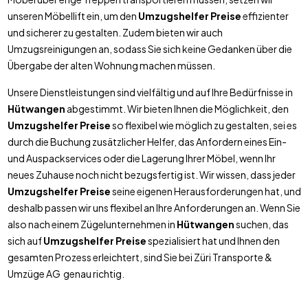
unseren Möbellift ein, um den
Umzugshelfer Preise
effizienter
und sicherer zu gestalten. Zudem bieten wir auch
Umzugsreinigungen an, sodass Sie sich keine Gedanken über die
Übergabe der alten Wohnung machen müssen.
Unsere Dienstleistungen sind vielfältig und auf Ihre Bedürfnisse in
Hütwangen
abgestimmt. Wir bieten Ihnen die Möglichkeit, den
Umzugshelfer Preise
so flexibel wie möglich zu gestalten, sei es
durch die Buchung zusätzlicher Helfer, das Anfordern eines Ein-
und Auspackservices oder die Lagerung Ihrer Möbel, wenn Ihr
neues Zuhause noch nicht bezugsfertig ist. Wir wissen, dass jeder
Umzugshelfer Preise
seine eigenen Herausforderungen hat, und
deshalb passen wir uns flexibel an Ihre Anforderungen an. Wenn Sie
also nach einem Zügelunternehmen in
Hütwangen
suchen, das
sich auf
Umzugshelfer Preise
spezialisiert hat und Ihnen den
gesamten Prozess erleichtert, sind Sie bei Züri Transporte &
Umzüge AG genau richtig.