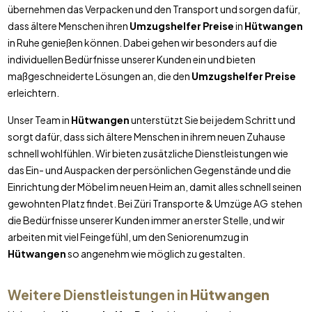
übernehmen das Verpacken und den Transport und sorgen dafür,
dass ältere Menschen ihren
Umzugshelfer Preise
in
Hütwangen
in Ruhe genießen können. Dabei gehen wir besonders auf die
individuellen Bedürfnisse unserer Kunden ein und bieten
maßgeschneiderte Lösungen an, die den
Umzugshelfer Preise
erleichtern.
Unser Team in
Hütwangen
unterstützt Sie bei jedem Schritt und
sorgt dafür, dass sich ältere Menschen in ihrem neuen Zuhause
schnell wohlfühlen. Wir bieten zusätzliche Dienstleistungen wie
das Ein- und Auspacken der persönlichen Gegenstände und die
Einrichtung der Möbel im neuen Heim an, damit alles schnell seinen
gewohnten Platz findet. Bei Züri Transporte & Umzüge AG stehen
die Bedürfnisse unserer Kunden immer an erster Stelle, und wir
arbeiten mit viel Feingefühl, um den Seniorenumzug in
Hütwangen
so angenehm wie möglich zu gestalten.
Weitere Dienstleistungen in
Hütwangen