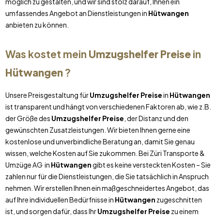
möglich zu gestalten, und wir sind stolz darauf, Ihnen ein
umfassendes Angebot an Dienstleistungen in
Hütwangen
anbieten zu können.
Was kostet mein
Umzugshelfer Preise
in
Hütwangen
?
Unsere Preisgestaltung für
Umzugshelfer Preise
in
Hütwangen
ist transparent und hängt von verschiedenen Faktoren ab, wie z.B.
der Größe des
Umzugshelfer Preise
, der Distanz und den
gewünschten Zusatzleistungen. Wir bieten Ihnen gerne eine
kostenlose und unverbindliche Beratung an, damit Sie genau
wissen, welche Kosten auf Sie zukommen. Bei Züri Transporte &
Umzüge AG in
Hütwangen
gibt es keine versteckten Kosten – Sie
zahlen nur für die Dienstleistungen, die Sie tatsächlich in Anspruch
nehmen. Wir erstellen Ihnen ein maßgeschneidertes Angebot, das
auf Ihre individuellen Bedürfnisse in
Hütwangen
zugeschnitten
ist, und sorgen dafür, dass Ihr
Umzugshelfer Preise
zu einem