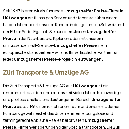
Seit 1963 bieten wir als führende
Umzugshelfer Preise
-Firma in
Hütwangen
erstklassigen Service und stehen seit über einem
halben Jahrhundert unseren Kunden in der gesamten Schweiz und
der EU zur Seite. Egal, ob Sie nur einen kleinen
Umzugshelfer
Preise
in der Nachbarschaft planen oder mit unserem
umfassenden Full-Service-
Umzugshelfer Preise
in ein
europäisches Land ziehen – wir sind Ihr verlässlicher Partner für
jedes
Umzugshelfer Preise
-Projekt in
Hütwangen
.
Züri Transporte & Umzüge AG
Die Züri Transporte & Umzüge AG aus
Hütwangen
ist ein
renommiertes Unternehmen, das seit vielen Jahren hochwertige
und professionelle Dienstleistungen im Bereich
Umzugshelfer
Preise
bietet. Mit einem erfahrenen Team und einem modernen
Fuhrpark gewährleistet das Unternehmen reibungslose und
termingerechte Abläufe – sei es bei privaten
Umzugshelfer
Preise
, Firmenverlagerungen oder Spezialtransporten. Die Züri