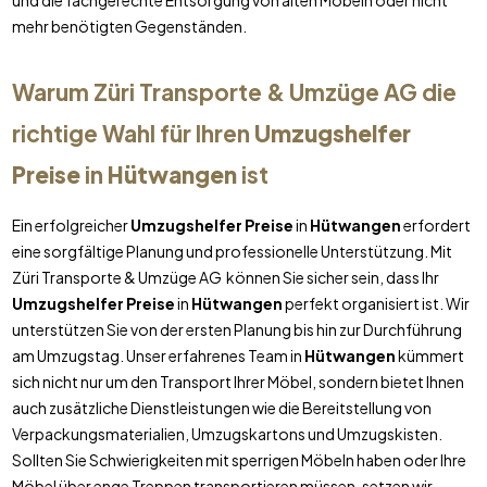
und die fachgerechte Entsorgung von alten Möbeln oder nicht
mehr benötigten Gegenständen.
Warum Züri Transporte & Umzüge AG die
richtige Wahl für Ihren
Umzugshelfer
Preise
in
Hütwangen
ist
Ein erfolgreicher
Umzugshelfer Preise
in
Hütwangen
erfordert
eine sorgfältige Planung und professionelle Unterstützung. Mit
Züri Transporte & Umzüge AG können Sie sicher sein, dass Ihr
Umzugshelfer Preise
in
Hütwangen
perfekt organisiert ist. Wir
unterstützen Sie von der ersten Planung bis hin zur Durchführung
am Umzugstag. Unser erfahrenes Team in
Hütwangen
kümmert
sich nicht nur um den Transport Ihrer Möbel, sondern bietet Ihnen
auch zusätzliche Dienstleistungen wie die Bereitstellung von
Verpackungsmaterialien, Umzugskartons und Umzugskisten.
Sollten Sie Schwierigkeiten mit sperrigen Möbeln haben oder Ihre
Möbel über enge Treppen transportieren müssen, setzen wir