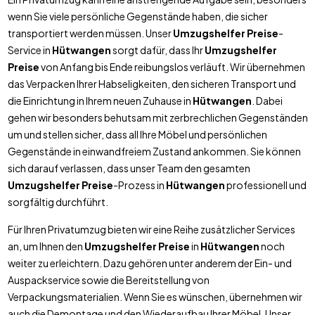
wenn Sie viele persönliche Gegenstände haben, die sicher
transportiert werden müssen. Unser
Umzugshelfer Preise
-
Service in
Hütwangen
sorgt dafür, dass Ihr
Umzugshelfer
Preise
von Anfang bis Ende reibungslos verläuft. Wir übernehmen
das Verpacken Ihrer Habseligkeiten, den sicheren Transport und
die Einrichtung in Ihrem neuen Zuhause in
Hütwangen
. Dabei
gehen wir besonders behutsam mit zerbrechlichen Gegenständen
um und stellen sicher, dass all Ihre Möbel und persönlichen
Gegenstände in einwandfreiem Zustand ankommen. Sie können
sich darauf verlassen, dass unser Team den gesamten
Umzugshelfer Preise
-Prozess in
Hütwangen
professionell und
sorgfältig durchführt.
Für Ihren Privatumzug bieten wir eine Reihe zusätzlicher Services
an, um Ihnen den
Umzugshelfer Preise
in
Hütwangen
noch
weiter zu erleichtern. Dazu gehören unter anderem der Ein- und
Auspackservice sowie die Bereitstellung von
Verpackungsmaterialien. Wenn Sie es wünschen, übernehmen wir
auch die Demontage und den Wiederaufbau Ihrer Möbel. Unser