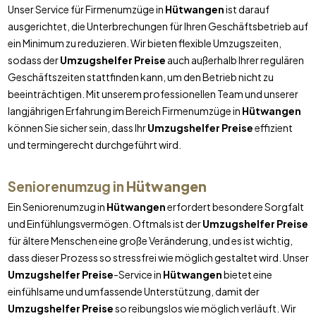
Unser Service für Firmenumzüge in
Hütwangen
ist darauf
ausgerichtet, die Unterbrechungen für Ihren Geschäftsbetrieb auf
ein Minimum zu reduzieren. Wir bieten flexible Umzugszeiten,
sodass der
Umzugshelfer Preise
auch außerhalb Ihrer regulären
Geschäftszeiten stattfinden kann, um den Betrieb nicht zu
beeinträchtigen. Mit unserem professionellen Team und unserer
langjährigen Erfahrung im Bereich Firmenumzüge in
Hütwangen
können Sie sicher sein, dass Ihr
Umzugshelfer Preise
effizient
und termingerecht durchgeführt wird.
Seniorenumzug in
Hütwangen
Ein Seniorenumzug in
Hütwangen
erfordert besondere Sorgfalt
und Einfühlungsvermögen. Oftmals ist der
Umzugshelfer Preise
für ältere Menschen eine große Veränderung, und es ist wichtig,
dass dieser Prozess so stressfrei wie möglich gestaltet wird. Unser
Umzugshelfer Preise
-Service in
Hütwangen
bietet eine
einfühlsame und umfassende Unterstützung, damit der
Umzugshelfer Preise
so reibungslos wie möglich verläuft. Wir