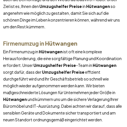
Ziel ist es, Ihnen den
Umzugshelfer Preise
in
Hütwangen
so
angenehm wie möglich zu gestalten, damit Sie sich auf die
schönen Dinge im Leben konzentrieren können, während wir uns
um den Rest kümmern.
Firmenumzug in
Hütwangen
Ein Firmenumzug in
Hütwangen
ist oft eine komplexe
Herausforderung, die eine sorgfältige Planung und Koordination
erfordert. Unser
Umzugshelfer Preise
-Team in
Hütwangen
sorgt dafür, dass der
Umzugshelfer Preise
effizient
durchgeführt wird und Ihr Geschäftsbetrieb so schnell wie
möglich wieder aufgenommen werden kann. Wir bieten
maßgeschneiderte Lösungen für Unternehmen jeder Größe in
Hütwangen
und kümmern uns um die sichere Verlagerung Ihrer
Büromöbel und IT-Ausrüstung. Dabei achten wir darauf, dass alle
sensiblen Geräte und Dokumente sicher transportiert und am
neuen Standort ordnungsgemäß eingerichtet werden.