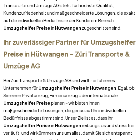
Transporte und Umzüge AG steht für höchste Qualität,
Kundenzufriedenheit und maßgeschneiderte Lösungen, die exakt
auf die individuellen Bedürfnisse der Kunden im Bereich
Umzugshelfer Preise
in
Hütwangen
zugeschnitten sind.
Ihr zuverlässiger Partner für
Umzugshelfer
Preise
in
Hütwangen
– Züri Transporte &
Umzüge AG
Bei Züri Transporte & Umzüge AG sind wir Ihr erfahrenes
Unternehmen für
Umzugshelfer Preise
in
Hütwangen
. Egal, ob
Sie einen Privatumzug, Firmenumzug oder internationale
Umzugshelfer Preise
planen – wir bieten Ihnen
maßgeschneiderte Lösungen, die genau auf Ihre individuellen
Bedürfnisse abgestimmt sind. Unser Ziel ist es, dass Ihr
Umzugshelfer Preise
in
Hütwangen
reibungslos und stressfrei
verläuft, und wir kümmern uns um alles, damit Sie sich entspannt