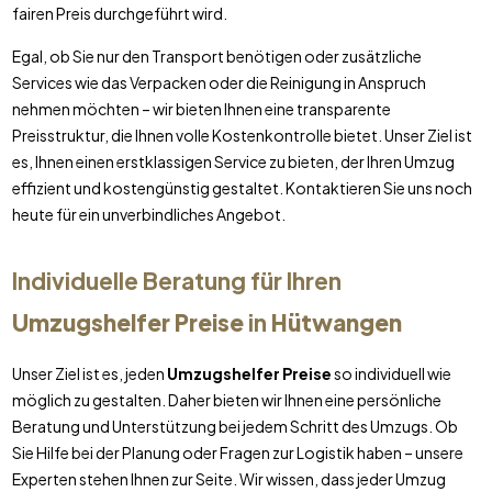
fairen Preis durchgeführt wird.
Egal, ob Sie nur den Transport benötigen oder zusätzliche
Services wie das Verpacken oder die Reinigung in Anspruch
nehmen möchten – wir bieten Ihnen eine transparente
Preisstruktur, die Ihnen volle Kostenkontrolle bietet. Unser Ziel ist
es, Ihnen einen erstklassigen Service zu bieten, der Ihren Umzug
effizient und kostengünstig gestaltet. Kontaktieren Sie uns noch
heute für ein unverbindliches Angebot.
Individuelle Beratung für Ihren
Umzugshelfer Preise
in
Hütwangen
Unser Ziel ist es, jeden
Umzugshelfer Preise
so individuell wie
möglich zu gestalten. Daher bieten wir Ihnen eine persönliche
Beratung und Unterstützung bei jedem Schritt des Umzugs. Ob
Sie Hilfe bei der Planung oder Fragen zur Logistik haben – unsere
Experten stehen Ihnen zur Seite. Wir wissen, dass jeder Umzug