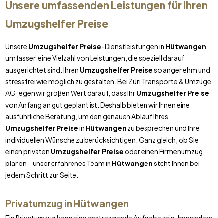
Unsere umfassenden Leistungen für Ihren
Umzugshelfer Preise
Unsere
Umzugshelfer Preise
-Dienstleistungen in
Hütwangen
umfassen eine Vielzahl von Leistungen, die speziell darauf
ausgerichtet sind, Ihren
Umzugshelfer Preise
so angenehm und
stressfrei wie möglich zu gestalten. Bei Züri Transporte & Umzüge
AG legen wir großen Wert darauf, dass Ihr
Umzugshelfer Preise
von Anfang an gut geplant ist. Deshalb bieten wir Ihnen eine
ausführliche Beratung, um den genauen Ablauf Ihres
Umzugshelfer Preise
in
Hütwangen
zu besprechen und Ihre
individuellen Wünsche zu berücksichtigen. Ganz gleich, ob Sie
einen privaten
Umzugshelfer Preise
oder einen Firmenumzug
planen – unser erfahrenes Team in
Hütwangen
steht Ihnen bei
jedem Schritt zur Seite.
Privatumzug in
Hütwangen
Ein Privatumzug kann eine anstrengende Aufgabe sein, besonders