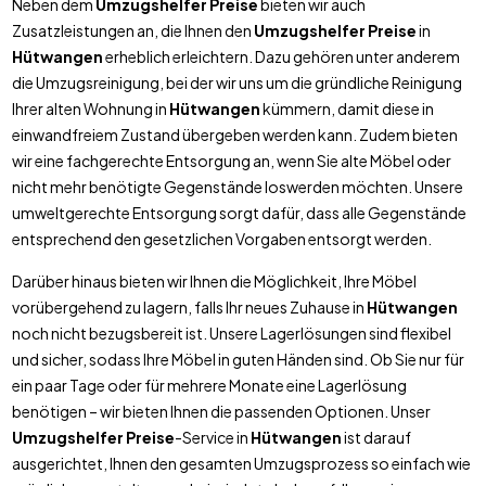
Neben dem
Umzugshelfer Preise
bieten wir auch
Zusatzleistungen an, die Ihnen den
Umzugshelfer Preise
in
Hütwangen
erheblich erleichtern. Dazu gehören unter anderem
die Umzugsreinigung, bei der wir uns um die gründliche Reinigung
Ihrer alten Wohnung in
Hütwangen
kümmern, damit diese in
einwandfreiem Zustand übergeben werden kann. Zudem bieten
wir eine fachgerechte Entsorgung an, wenn Sie alte Möbel oder
nicht mehr benötigte Gegenstände loswerden möchten. Unsere
umweltgerechte Entsorgung sorgt dafür, dass alle Gegenstände
entsprechend den gesetzlichen Vorgaben entsorgt werden.
Darüber hinaus bieten wir Ihnen die Möglichkeit, Ihre Möbel
vorübergehend zu lagern, falls Ihr neues Zuhause in
Hütwangen
noch nicht bezugsbereit ist. Unsere Lagerlösungen sind flexibel
und sicher, sodass Ihre Möbel in guten Händen sind. Ob Sie nur für
ein paar Tage oder für mehrere Monate eine Lagerlösung
benötigen – wir bieten Ihnen die passenden Optionen. Unser
Umzugshelfer Preise
-Service in
Hütwangen
ist darauf
ausgerichtet, Ihnen den gesamten Umzugsprozess so einfach wie