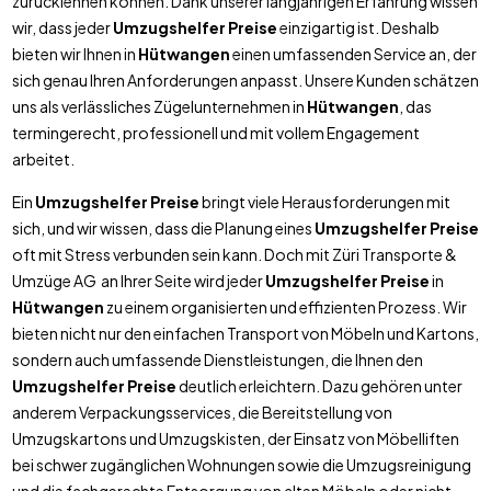
zurücklehnen können. Dank unserer langjährigen Erfahrung wissen
wir, dass jeder
Umzugshelfer Preise
einzigartig ist. Deshalb
bieten wir Ihnen in
Hütwangen
einen umfassenden Service an, der
sich genau Ihren Anforderungen anpasst. Unsere Kunden schätzen
uns als verlässliches Zügelunternehmen in
Hütwangen
, das
termingerecht, professionell und mit vollem Engagement
arbeitet.
Ein
Umzugshelfer Preise
bringt viele Herausforderungen mit
sich, und wir wissen, dass die Planung eines
Umzugshelfer Preise
oft mit Stress verbunden sein kann. Doch mit Züri Transporte &
Umzüge AG an Ihrer Seite wird jeder
Umzugshelfer Preise
in
Hütwangen
zu einem organisierten und effizienten Prozess. Wir
bieten nicht nur den einfachen Transport von Möbeln und Kartons,
sondern auch umfassende Dienstleistungen, die Ihnen den
Umzugshelfer Preise
deutlich erleichtern. Dazu gehören unter
anderem Verpackungsservices, die Bereitstellung von
Umzugskartons und Umzugskisten, der Einsatz von Möbelliften
bei schwer zugänglichen Wohnungen sowie die Umzugsreinigung