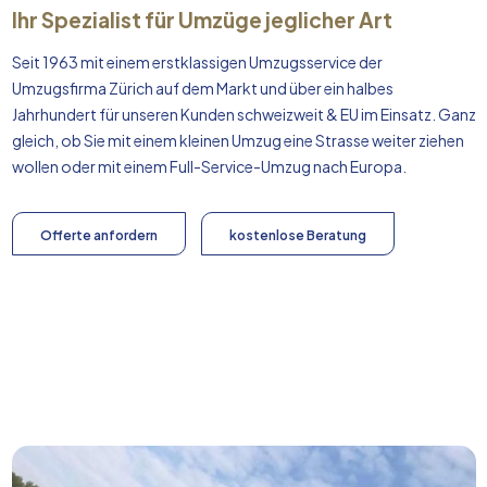
Ihr Spezialist für Umzüge jeglicher Art
Seit 1963 mit einem erstklassigen Umzugsservice der
Umzugsfirma Zürich auf dem Markt und über ein halbes
Jahrhundert für unseren Kunden schweizweit & EU im Einsatz. Ganz
gleich, ob Sie mit einem kleinen Umzug eine Strasse weiter ziehen
wollen oder mit einem Full-Service-Umzug nach
Europa
.
Offerte anfordern
kostenlose Beratung