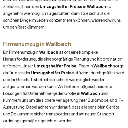
Ziel ist es, Ihnen den
Umzugshelfer Preise
in
Wallbach
so
angenehm wie möglich zu gestalten, damit Sie sich auf die
schönen Dinge im Leben konzentrieren können, während wir uns
um den Rest kümmern.
Firmenumzug in
Wallbach
Ein Firmenumzug in
Wallbach
ist oft eine komplexe
Herausforderung, die eine sorgfältige Planung und Koordination
erfordert. Unser
Umzugshelfer Preise
-Team in
Wallbach
sorgt
dafür, dass der
Umzugshelfer Preise
effizient durchgeführt wird
und Ihr Geschäftsbetrieb so schnell wie möglich wieder
aufgenommen werden kann. Wir bieten maßgeschneiderte
Lösungen für Unternehmen jeder Größe in
Wallbach
und
kümmern uns um die sichere Verlagerung Ihrer Büromöbel und IT-
Ausrüstung. Dabei achten wir darauf, dass alle sensiblen Geräte
und Dokumente sicher transportiert und am neuen Standort
ordnungsgemäß eingerichtet werden.