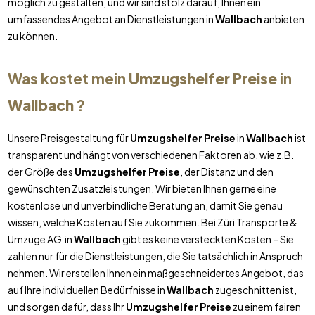
möglich zu gestalten, und wir sind stolz darauf, Ihnen ein
umfassendes Angebot an Dienstleistungen in
Wallbach
anbieten
zu können.
Was kostet mein
Umzugshelfer Preise
in
Wallbach
?
Unsere Preisgestaltung für
Umzugshelfer Preise
in
Wallbach
ist
transparent und hängt von verschiedenen Faktoren ab, wie z.B.
der Größe des
Umzugshelfer Preise
, der Distanz und den
gewünschten Zusatzleistungen. Wir bieten Ihnen gerne eine
kostenlose und unverbindliche Beratung an, damit Sie genau
wissen, welche Kosten auf Sie zukommen. Bei Züri Transporte &
Umzüge AG in
Wallbach
gibt es keine versteckten Kosten – Sie
zahlen nur für die Dienstleistungen, die Sie tatsächlich in Anspruch
nehmen. Wir erstellen Ihnen ein maßgeschneidertes Angebot, das
auf Ihre individuellen Bedürfnisse in
Wallbach
zugeschnitten ist,
und sorgen dafür, dass Ihr
Umzugshelfer Preise
zu einem fairen