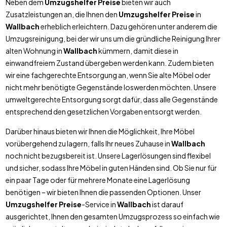
Neben dem
Umzugshelfer Preise
bieten wir auch
Zusatzleistungen an, die Ihnen den
Umzugshelfer Preise
in
Wallbach
erheblich erleichtern. Dazu gehören unter anderem die
Umzugsreinigung, bei der wir uns um die gründliche Reinigung Ihrer
alten Wohnung in
Wallbach
kümmern, damit diese in
einwandfreiem Zustand übergeben werden kann. Zudem bieten
wir eine fachgerechte Entsorgung an, wenn Sie alte Möbel oder
nicht mehr benötigte Gegenstände loswerden möchten. Unsere
umweltgerechte Entsorgung sorgt dafür, dass alle Gegenstände
entsprechend den gesetzlichen Vorgaben entsorgt werden.
Darüber hinaus bieten wir Ihnen die Möglichkeit, Ihre Möbel
vorübergehend zu lagern, falls Ihr neues Zuhause in
Wallbach
noch nicht bezugsbereit ist. Unsere Lagerlösungen sind flexibel
und sicher, sodass Ihre Möbel in guten Händen sind. Ob Sie nur für
ein paar Tage oder für mehrere Monate eine Lagerlösung
benötigen – wir bieten Ihnen die passenden Optionen. Unser
Umzugshelfer Preise
-Service in
Wallbach
ist darauf
ausgerichtet, Ihnen den gesamten Umzugsprozess so einfach wie