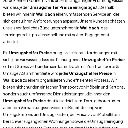
zurücklehnen können. Dank unserer langjährigen Erfahrung wissen
wir, dass jeder
Umzugshelfer Preise
einzigartig ist. Deshalb
bieten wir Ihnen in
Wallbach
einen umfassenden Service an, der
sich genau Ihren Anforderungen anpasst. Unsere Kunden schätzen
uns als verlässliches Zügelunternehmen in
Wallbach
, das
termingerecht, professionell und mit vollem Engagement
arbeitet.
Ein
Umzugshelfer Preise
bringt viele Herausforderungen mit
sich, und wir wissen, dass die Planung eines
Umzugshelfer Preise
oft mit Stress verbunden sein kann. Doch mit Züri Transporte &
Umzüge AG an Ihrer Seite wird jeder
Umzugshelfer Preise
in
Wallbach
zu einem organisierten und effizienten Prozess. Wir
bieten nicht nur den einfachen Transport von Möbeln und Kartons,
sondern auch umfassende Dienstleistungen, die Ihnen den
Umzugshelfer Preise
deutlich erleichtern. Dazu gehören unter
anderem Verpackungsservices, die Bereitstellung von
Umzugskartons und Umzugskisten, der Einsatz von Möbelliften
bei schwer zugänglichen Wohnungen sowie die Umzugsreinigung