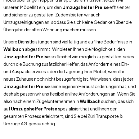
unseren Möbellift ein, um den
Umzugshelfer Preise
effizienter
und sicherer zu gestalten. Zudem bieten wir auch
Umzugsreinigungen an, sodass Sie sich keine Gedanken über die
Übergabe der alten Wohnung machen müssen.
Unsere Dienstleistungen sind vielfältig und auf Ihre Bedürfnisse in
Wallbach
abgestimmt. Wir bieten Ihnen die Möglichkeit, den
Umzugshelfer Preise
so flexibel wie möglich zu gestalten, sei es
durch die Buchung zusätzlicher Helfer, das Anfordern eines Ein-
und Auspackservices oder die Lagerung Ihrer Möbel, wenn Ihr
neues Zuhause noch nicht bezugsfertig ist. Wir wissen, dass jeder
Umzugshelfer Preise
seine eigenen Herausforderungen hat, und
deshalb passen wir uns flexibel an Ihre Anforderungen an. Wenn Sie
also nach einem Zügelunternehmen in
Wallbach
suchen, das sich
auf
Umzugshelfer Preise
spezialisiert hat und Ihnen den
gesamten Prozess erleichtert, sind Sie bei Züri Transporte &
Umzüge AG genau richtig.