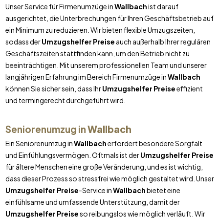
Unser Service für Firmenumzüge in
Wallbach
ist darauf
ausgerichtet, die Unterbrechungen für Ihren Geschäftsbetrieb auf
ein Minimum zu reduzieren. Wir bieten flexible Umzugszeiten,
sodass der
Umzugshelfer Preise
auch außerhalb Ihrer regulären
Geschäftszeiten stattfinden kann, um den Betrieb nicht zu
beeinträchtigen. Mit unserem professionellen Team und unserer
langjährigen Erfahrung im Bereich Firmenumzüge in
Wallbach
können Sie sicher sein, dass Ihr
Umzugshelfer Preise
effizient
und termingerecht durchgeführt wird.
Seniorenumzug in
Wallbach
Ein Seniorenumzug in
Wallbach
erfordert besondere Sorgfalt
und Einfühlungsvermögen. Oftmals ist der
Umzugshelfer Preise
für ältere Menschen eine große Veränderung, und es ist wichtig,
dass dieser Prozess so stressfrei wie möglich gestaltet wird. Unser
Umzugshelfer Preise
-Service in
Wallbach
bietet eine
einfühlsame und umfassende Unterstützung, damit der
Umzugshelfer Preise
so reibungslos wie möglich verläuft. Wir