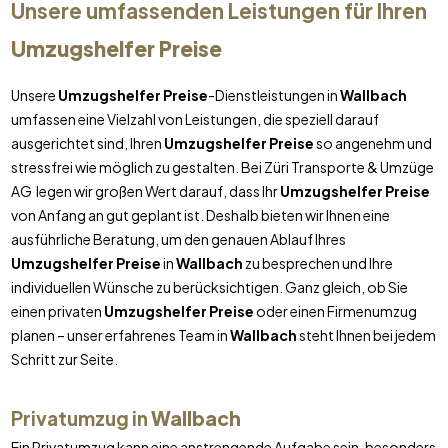
Unsere umfassenden Leistungen für Ihren
Umzugshelfer Preise
Unsere
Umzugshelfer Preise
-Dienstleistungen in
Wallbach
umfassen eine Vielzahl von Leistungen, die speziell darauf
ausgerichtet sind, Ihren
Umzugshelfer Preise
so angenehm und
stressfrei wie möglich zu gestalten. Bei Züri Transporte & Umzüge
AG legen wir großen Wert darauf, dass Ihr
Umzugshelfer Preise
von Anfang an gut geplant ist. Deshalb bieten wir Ihnen eine
ausführliche Beratung, um den genauen Ablauf Ihres
Umzugshelfer Preise
in
Wallbach
zu besprechen und Ihre
individuellen Wünsche zu berücksichtigen. Ganz gleich, ob Sie
einen privaten
Umzugshelfer Preise
oder einen Firmenumzug
planen – unser erfahrenes Team in
Wallbach
steht Ihnen bei jedem
Schritt zur Seite.
Privatumzug in
Wallbach
Ein Privatumzug kann eine anstrengende Aufgabe sein, besonders