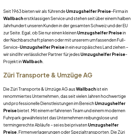
Seit 1963 bieten wir als führende
Umzugshelfer Preise
-Firma in
Wallbach
erstklassigen Service und stehen seit über einem halben
Jahrhundert unseren Kunden in der gesamten Schweiz und der EU
zur Seite. Egal, ob Sie nur einen kleinen
Umzugshelfer Preise
in
der Nachbarschaft planen oder mit unserem umfassenden Full-
Service-
Umzugshelfer Preise
in ein europäisches Land ziehen –
wir sind Ihr verlässlicher Partner für jedes
Umzugshelfer Preise
-
Projekt in
Wallbach
.
Züri Transporte & Umzüge AG
Die Züri Transporte & Umzüge AG aus
Wallbach
ist ein
renommiertes Unternehmen, das seit vielen Jahren hochwertige
und professionelle Dienstleistungen im Bereich
Umzugshelfer
Preise
bietet. Mit einem erfahrenen Team und einem modernen
Fuhrpark gewährleistet das Unternehmen reibungslose und
termingerechte Abläufe – sei es bei privaten
Umzugshelfer
Preise
, Firmenverlagerungen oder Spezialtransporten. Die Züri