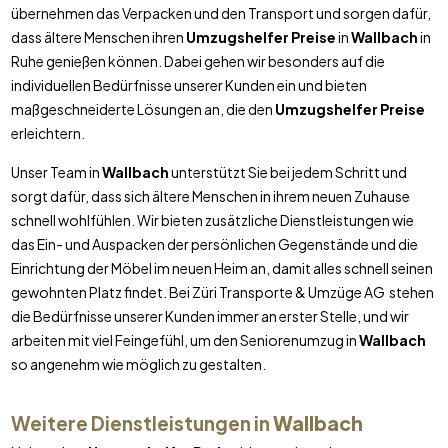
übernehmen das Verpacken und den Transport und sorgen dafür,
dass ältere Menschen ihren
Umzugshelfer Preise
in
Wallbach
in
Ruhe genießen können. Dabei gehen wir besonders auf die
individuellen Bedürfnisse unserer Kunden ein und bieten
maßgeschneiderte Lösungen an, die den
Umzugshelfer Preise
erleichtern.
Unser Team in
Wallbach
unterstützt Sie bei jedem Schritt und
sorgt dafür, dass sich ältere Menschen in ihrem neuen Zuhause
schnell wohlfühlen. Wir bieten zusätzliche Dienstleistungen wie
das Ein- und Auspacken der persönlichen Gegenstände und die
Einrichtung der Möbel im neuen Heim an, damit alles schnell seinen
gewohnten Platz findet. Bei Züri Transporte & Umzüge AG stehen
die Bedürfnisse unserer Kunden immer an erster Stelle, und wir
arbeiten mit viel Feingefühl, um den Seniorenumzug in
Wallbach
so angenehm wie möglich zu gestalten.
Weitere Dienstleistungen in
Wallbach