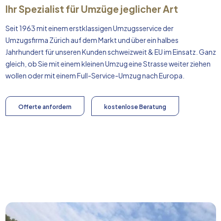
Ihr Spezialist für Umzüge jeglicher Art
Seit 1963 mit einem erstklassigen Umzugsservice der
Umzugsfirma Zürich auf dem Markt und über ein halbes
Jahrhundert für unseren Kunden schweizweit & EU im Einsatz. Ganz
gleich, ob Sie mit einem kleinen Umzug eine Strasse weiter ziehen
wollen oder mit einem Full-Service-Umzug nach
Europa
.
Offerte anfordern
kostenlose Beratung