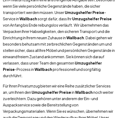
wenn Sie viele persönliche Gegenstände haben, die sicher
transportiert werden müssen. Unser
Umzugshelfer Preise
-
Service in
Wallbach
sorgt dafür, dass Ihr
Umzugshelfer Preise
von Anfang bis Ende reibungslos verläuft. Wir übernehmen das
Verpacken Ihrer Habseligkeiten, den sicheren Transport und die
Einrichtung in Ihrem neuen Zuhause in
Wallbach
. Dabei gehen wir
besonders behutsam mit zerbrechlichen Gegenständen um und
stellen sicher, dass all Ihre Möbel und persönlichen Gegenstände in
einwandfreiem Zustand ankommen. Sie können sich darauf
verlassen, dass unser Team den gesamten
Umzugshelfer
Preise
-Prozess in
Wallbach
professionell und sorgfältig
durchführt.
Für Ihren Privatumzug bieten wir eine Reihe zusätzlicher Services
an, um Ihnen den
Umzugshelfer Preise
in
Wallbach
noch weiter
zu erleichtern. Dazu gehören unter anderem der Ein- und
Auspackservice sowie die Bereitstellung von
Verpackungsmaterialien. Wenn Sie es wünschen, übernehmen wir
auch die Demontage und den Wiederaufbau Ihrer Möbel. Unser