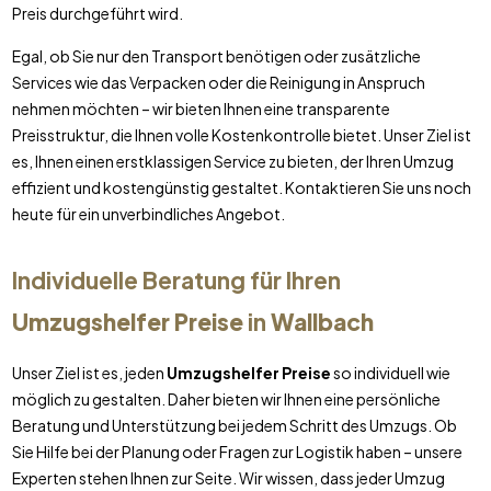
Preis durchgeführt wird.
Egal, ob Sie nur den Transport benötigen oder zusätzliche
Services wie das Verpacken oder die Reinigung in Anspruch
nehmen möchten – wir bieten Ihnen eine transparente
Preisstruktur, die Ihnen volle Kostenkontrolle bietet. Unser Ziel ist
es, Ihnen einen erstklassigen Service zu bieten, der Ihren Umzug
effizient und kostengünstig gestaltet. Kontaktieren Sie uns noch
heute für ein unverbindliches Angebot.
Individuelle Beratung für Ihren
Umzugshelfer Preise
in
Wallbach
Unser Ziel ist es, jeden
Umzugshelfer Preise
so individuell wie
möglich zu gestalten. Daher bieten wir Ihnen eine persönliche
Beratung und Unterstützung bei jedem Schritt des Umzugs. Ob
Sie Hilfe bei der Planung oder Fragen zur Logistik haben – unsere
Experten stehen Ihnen zur Seite. Wir wissen, dass jeder Umzug