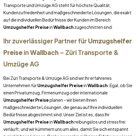
Transporte und Umzüge AG steht für höchste Qualität,
Kundenzufriedenheit und maßgeschneiderte Lösungen, die exakt
auf die individuellen Bedürfnisse der Kunden im Bereich
Umzugshelfer Preise
in
Wallbach
zugeschnitten sind.
Ihr zuverlässiger Partner für
Umzugshelfer
Preise
in
Wallbach
– Züri Transporte &
Umzüge AG
Bei Züri Transporte & Umzüge AG sind wir Ihr erfahrenes
Unternehmen für
Umzugshelfer Preise
in
Wallbach
. Egal, ob Sie
einen Privatumzug, Firmenumzug oder internationale
Umzugshelfer Preise
planen – wir bieten Ihnen
maßgeschneiderte Lösungen, die genau auf Ihre individuellen
Bedürfnisse abgestimmt sind. Unser Ziel ist es, dass Ihr
Umzugshelfer Preise
in
Wallbach
reibungslos und stressfrei
verläuft, und wir kümmern uns um alles, damit Sie sich entspannt