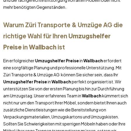
und die fachgerechte Entsorgung von alten Möbeln oder nicht
mehr benötigten Gegenständen.
Warum Züri Transporte & Umzüge AG die
richtige Wahl für Ihren
Umzugshelfer
Preise
in
Wallbach
ist
Ein erfolgreicher
Umzugshelfer Preise
in
Wallbach
erfordert
eine sorgfältige Planung und professionelle Unterstützung. Mit
Züri Transporte & Umzüge AG können Sie sicher sein, dass Ihr
Umzugshelfer Preise
in
Wallbach
perfekt organisiert ist. Wir
unterstützen Sie von der ersten Planung bis hin zur Durchführung
am Umzugstag. Unser erfahrenes Team in
Wallbach
kümmert sich
nicht nur um den Transport Ihrer Möbel, sondern bietet Ihnen auch
zusätzliche Dienstleistungen wie die Bereitstellung von
Verpackungsmaterialien, Umzugskartons und Umzugskisten.
Sollten Sie Schwierigkeiten mit sperrigen Möbeln haben oder Ihre
Möbel über enge Treppen transportieren müssen, setzen wir