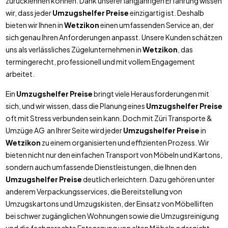
zurücklehnen können. Dank unserer langjährigen Erfahrung wissen
wir, dass jeder
Umzugshelfer Preise
einzigartig ist. Deshalb
bieten wir Ihnen in
Wetzikon
einen umfassenden Service an, der
sich genau Ihren Anforderungen anpasst. Unsere Kunden schätzen
uns als verlässliches Zügelunternehmen in
Wetzikon
, das
termingerecht, professionell und mit vollem Engagement
arbeitet.
Ein
Umzugshelfer Preise
bringt viele Herausforderungen mit
sich, und wir wissen, dass die Planung eines
Umzugshelfer Preise
oft mit Stress verbunden sein kann. Doch mit Züri Transporte &
Umzüge AG an Ihrer Seite wird jeder
Umzugshelfer Preise
in
Wetzikon
zu einem organisierten und effizienten Prozess. Wir
bieten nicht nur den einfachen Transport von Möbeln und Kartons,
sondern auch umfassende Dienstleistungen, die Ihnen den
Umzugshelfer Preise
deutlich erleichtern. Dazu gehören unter
anderem Verpackungsservices, die Bereitstellung von
Umzugskartons und Umzugskisten, der Einsatz von Möbelliften
bei schwer zugänglichen Wohnungen sowie die Umzugsreinigung