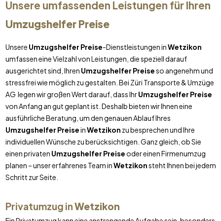
Unsere umfassenden Leistungen für Ihren
Umzugshelfer Preise
Unsere
Umzugshelfer Preise
-Dienstleistungen in
Wetzikon
umfassen eine Vielzahl von Leistungen, die speziell darauf
ausgerichtet sind, Ihren
Umzugshelfer Preise
so angenehm und
stressfrei wie möglich zu gestalten. Bei Züri Transporte & Umzüge
AG legen wir großen Wert darauf, dass Ihr
Umzugshelfer Preise
von Anfang an gut geplant ist. Deshalb bieten wir Ihnen eine
ausführliche Beratung, um den genauen Ablauf Ihres
Umzugshelfer Preise
in
Wetzikon
zu besprechen und Ihre
individuellen Wünsche zu berücksichtigen. Ganz gleich, ob Sie
einen privaten
Umzugshelfer Preise
oder einen Firmenumzug
planen – unser erfahrenes Team in
Wetzikon
steht Ihnen bei jedem
Schritt zur Seite.
Privatumzug in
Wetzikon
Ein Privatumzug kann eine anstrengende Aufgabe sein, besonders