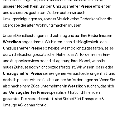
unseren Möbellift ein, um den
Umzugshelfer Preise
effizienter
und sicherer zu gestalten. Zudem bieten wir auch
Umzugsreinigungen an, sodass Sie sich keine Gedanken über die
Übergabe der alten Wohnung machen müssen.
Unsere Dienstleistungen sind vielfältig und auf Ihre Bedürfnisse in
Wetzikon
abgestimmt. Wir bieten Ihnen die Möglichkeit, den
Umzugshelfer Preise
so flexibel wie möglich zu gestalten, sei es
durch die Buchung zusätzlicher Helfer, das Anfordern eines Ein-
und Auspackservices oder die Lagerung Ihrer Möbel, wenn Ihr
neues Zuhause noch nicht bezugsfertig ist. Wir wissen, dass jeder
Umzugshelfer Preise
seine eigenen Herausforderungen hat, und
deshalb passen wir uns flexibel an Ihre Anforderungen an. Wenn Sie
also nach einem Zügelunternehmen in
Wetzikon
suchen, das sich
auf
Umzugshelfer Preise
spezialisiert hat und Ihnen den
gesamten Prozess erleichtert, sind Sie bei Züri Transporte &
Umzüge AG genau richtig.