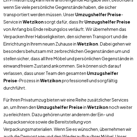
wenn Sie viele persönliche Gegenstände haben, die sicher
transportiert werden müssen. Unser
Umzugshelfer Preise
-
Service in
Wetzikon
sorgt dafür, dass Ihr
Umzugshelfer Preise
von Anfang bis Ende reibungslos verläuft. Wir übernehmen das
Verpacken Ihrer Habseligkeiten, den sicheren Transport und die
Einrichtung in Ihrem neuen Zuhause in
Wetzikon
. Dabei gehen wir
besonders behutsam mit zerbrechlichen Gegenständen um und
stellen sicher, dass all Ihre Möbel und persönlichen Gegenstände in
einwandfreiem Zustand ankommen. Sie können sich darauf
verlassen, dass unser Team den gesamten
Umzugshelfer
Preise
-Prozess in
Wetzikon
professionell und sorgfältig
durchführt.
Für Ihren Privatumzug bieten wir eine Reihe zusätzlicher Services
an, um Ihnen den
Umzugshelfer Preise
in
Wetzikon
noch weiter
zu erleichtern. Dazu gehören unter anderem der Ein- und
Auspackservice sowie die Bereitstellung von
Verpackungsmaterialien. Wenn Sie es wünschen, übernehmen wir
auch die Demontage und den Wiederaufbau Ihrer Möbel. Unser