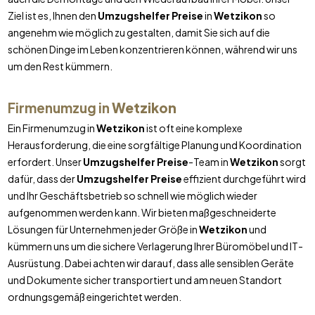
Ziel ist es, Ihnen den
Umzugshelfer Preise
in
Wetzikon
so
angenehm wie möglich zu gestalten, damit Sie sich auf die
schönen Dinge im Leben konzentrieren können, während wir uns
um den Rest kümmern.
Firmenumzug in
Wetzikon
Ein Firmenumzug in
Wetzikon
ist oft eine komplexe
Herausforderung, die eine sorgfältige Planung und Koordination
erfordert. Unser
Umzugshelfer Preise
-Team in
Wetzikon
sorgt
dafür, dass der
Umzugshelfer Preise
effizient durchgeführt wird
und Ihr Geschäftsbetrieb so schnell wie möglich wieder
aufgenommen werden kann. Wir bieten maßgeschneiderte
Lösungen für Unternehmen jeder Größe in
Wetzikon
und
kümmern uns um die sichere Verlagerung Ihrer Büromöbel und IT-
Ausrüstung. Dabei achten wir darauf, dass alle sensiblen Geräte
und Dokumente sicher transportiert und am neuen Standort
ordnungsgemäß eingerichtet werden.