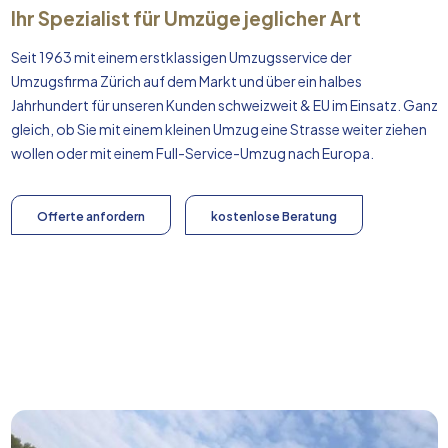
Ihr Spezialist für Umzüge jeglicher Art
Seit 1963 mit einem erstklassigen Umzugsservice der
Umzugsfirma Zürich auf dem Markt und über ein halbes
Jahrhundert für unseren Kunden schweizweit & EU im Einsatz. Ganz
gleich, ob Sie mit einem kleinen Umzug eine Strasse weiter ziehen
wollen oder mit einem Full-Service-Umzug nach
Europa
.
Offerte anfordern
kostenlose Beratung