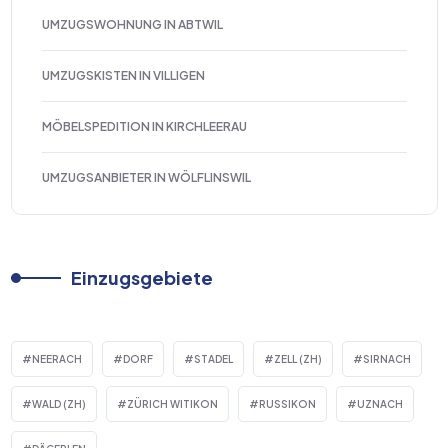
UMZUGSWOHNUNG IN ABTWIL
UMZUGSKISTEN IN VILLIGEN
MÖBELSPEDITION IN KIRCHLEERAU
UMZUGSANBIETER IN WÖLFLINSWIL
Einzugsgebiete
NEERACH
DORF
STADEL
ZELL (ZH)
SIRNACH
WALD (ZH)
ZÜRICH WITIKON
RUSSIKON
UZNACH