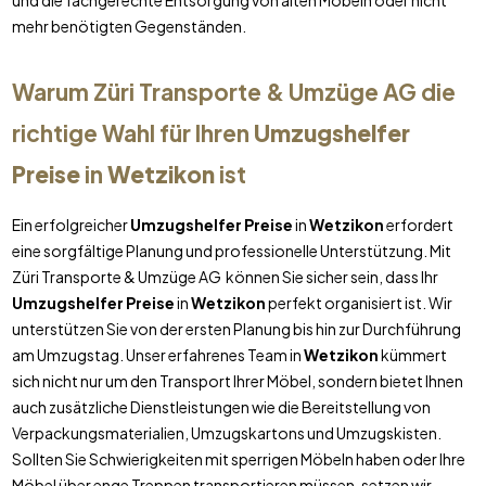
und die fachgerechte Entsorgung von alten Möbeln oder nicht
mehr benötigten Gegenständen.
Warum Züri Transporte & Umzüge AG die
richtige Wahl für Ihren
Umzugshelfer
Preise
in
Wetzikon
ist
Ein erfolgreicher
Umzugshelfer Preise
in
Wetzikon
erfordert
eine sorgfältige Planung und professionelle Unterstützung. Mit
Züri Transporte & Umzüge AG können Sie sicher sein, dass Ihr
Umzugshelfer Preise
in
Wetzikon
perfekt organisiert ist. Wir
unterstützen Sie von der ersten Planung bis hin zur Durchführung
am Umzugstag. Unser erfahrenes Team in
Wetzikon
kümmert
sich nicht nur um den Transport Ihrer Möbel, sondern bietet Ihnen
auch zusätzliche Dienstleistungen wie die Bereitstellung von
Verpackungsmaterialien, Umzugskartons und Umzugskisten.
Sollten Sie Schwierigkeiten mit sperrigen Möbeln haben oder Ihre
Möbel über enge Treppen transportieren müssen, setzen wir