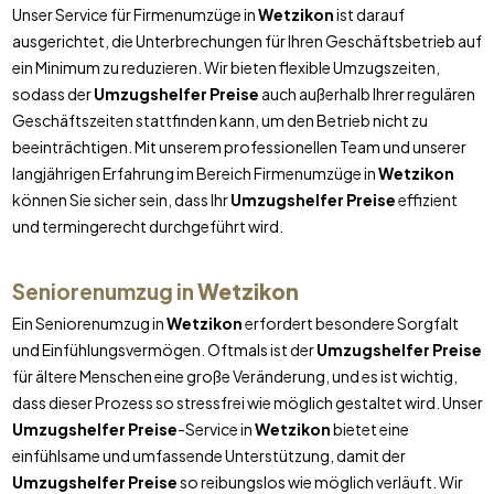
Unser Service für Firmenumzüge in
Wetzikon
ist darauf
ausgerichtet, die Unterbrechungen für Ihren Geschäftsbetrieb auf
ein Minimum zu reduzieren. Wir bieten flexible Umzugszeiten,
sodass der
Umzugshelfer Preise
auch außerhalb Ihrer regulären
Geschäftszeiten stattfinden kann, um den Betrieb nicht zu
beeinträchtigen. Mit unserem professionellen Team und unserer
langjährigen Erfahrung im Bereich Firmenumzüge in
Wetzikon
können Sie sicher sein, dass Ihr
Umzugshelfer Preise
effizient
und termingerecht durchgeführt wird.
Seniorenumzug in
Wetzikon
Ein Seniorenumzug in
Wetzikon
erfordert besondere Sorgfalt
und Einfühlungsvermögen. Oftmals ist der
Umzugshelfer Preise
für ältere Menschen eine große Veränderung, und es ist wichtig,
dass dieser Prozess so stressfrei wie möglich gestaltet wird. Unser
Umzugshelfer Preise
-Service in
Wetzikon
bietet eine
einfühlsame und umfassende Unterstützung, damit der
Umzugshelfer Preise
so reibungslos wie möglich verläuft. Wir