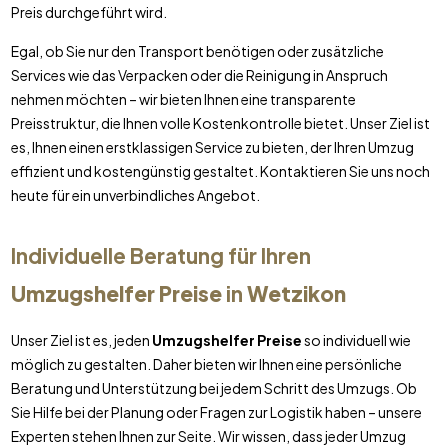
Preis durchgeführt wird.
Egal, ob Sie nur den Transport benötigen oder zusätzliche
Services wie das Verpacken oder die Reinigung in Anspruch
nehmen möchten – wir bieten Ihnen eine transparente
Preisstruktur, die Ihnen volle Kostenkontrolle bietet. Unser Ziel ist
es, Ihnen einen erstklassigen Service zu bieten, der Ihren Umzug
effizient und kostengünstig gestaltet. Kontaktieren Sie uns noch
heute für ein unverbindliches Angebot.
Individuelle Beratung für Ihren
Umzugshelfer Preise
in
Wetzikon
Unser Ziel ist es, jeden
Umzugshelfer Preise
so individuell wie
möglich zu gestalten. Daher bieten wir Ihnen eine persönliche
Beratung und Unterstützung bei jedem Schritt des Umzugs. Ob
Sie Hilfe bei der Planung oder Fragen zur Logistik haben – unsere
Experten stehen Ihnen zur Seite. Wir wissen, dass jeder Umzug