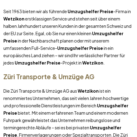
Seit 1963 bieten wir als führende
Umzugshelfer Preise
-Firma in
Wetzikon
erstklassigen Service und stehen seit über einem
halben Jahrhundert unseren Kunden in der gesamten Schweiz und
der EU zur Seite. Egal, ob Sie nur einen kleinen
Umzugshelfer
Preise
in der Nachbarschaft planen oder mit unserem
umfassenden Full-Service-
Umzugshelfer Preise
in ein
europäisches Land ziehen – wir sind Ihr verlässlicher Partner für
jedes
Umzugshelfer Preise
-Projekt in
Wetzikon
.
Züri Transporte & Umzüge AG
Die Züri Transporte & Umzüge AG aus
Wetzikon
ist ein
renommiertes Unternehmen, das seit vielen Jahren hochwertige
und professionelle Dienstleistungen im Bereich
Umzugshelfer
Preise
bietet. Mit einem erfahrenen Team und einem modernen
Fuhrpark gewährleistet das Unternehmen reibungslose und
termingerechte Abläufe – sei es bei privaten
Umzugshelfer
Preise
, Firmenverlagerungen oder Spezialtransporten. Die Züri