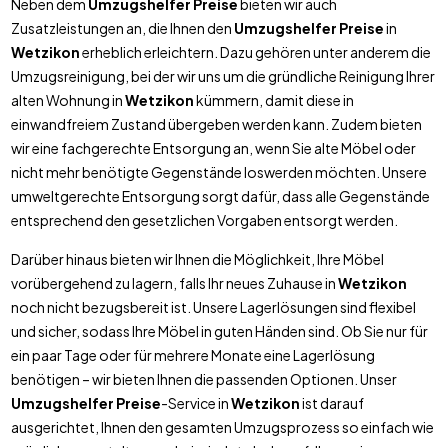
Neben dem
Umzugshelfer Preise
bieten wir auch
Zusatzleistungen an, die Ihnen den
Umzugshelfer Preise
in
Wetzikon
erheblich erleichtern. Dazu gehören unter anderem die
Umzugsreinigung, bei der wir uns um die gründliche Reinigung Ihrer
alten Wohnung in
Wetzikon
kümmern, damit diese in
einwandfreiem Zustand übergeben werden kann. Zudem bieten
wir eine fachgerechte Entsorgung an, wenn Sie alte Möbel oder
nicht mehr benötigte Gegenstände loswerden möchten. Unsere
umweltgerechte Entsorgung sorgt dafür, dass alle Gegenstände
entsprechend den gesetzlichen Vorgaben entsorgt werden.
Darüber hinaus bieten wir Ihnen die Möglichkeit, Ihre Möbel
vorübergehend zu lagern, falls Ihr neues Zuhause in
Wetzikon
noch nicht bezugsbereit ist. Unsere Lagerlösungen sind flexibel
und sicher, sodass Ihre Möbel in guten Händen sind. Ob Sie nur für
ein paar Tage oder für mehrere Monate eine Lagerlösung
benötigen – wir bieten Ihnen die passenden Optionen. Unser
Umzugshelfer Preise
-Service in
Wetzikon
ist darauf
ausgerichtet, Ihnen den gesamten Umzugsprozess so einfach wie