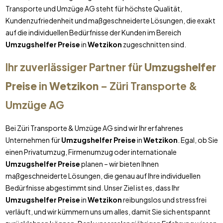
Transporte und Umzüge AG steht für höchste Qualität,
Kundenzufriedenheit und maßgeschneiderte Lösungen, die exakt
auf die individuellen Bedürfnisse der Kunden im Bereich
Umzugshelfer Preise
in
Wetzikon
zugeschnitten sind.
Ihr zuverlässiger Partner für
Umzugshelfer
Preise
in
Wetzikon
– Züri Transporte &
Umzüge AG
Bei Züri Transporte & Umzüge AG sind wir Ihr erfahrenes
Unternehmen für
Umzugshelfer Preise
in
Wetzikon
. Egal, ob Sie
einen Privatumzug, Firmenumzug oder internationale
Umzugshelfer Preise
planen – wir bieten Ihnen
maßgeschneiderte Lösungen, die genau auf Ihre individuellen
Bedürfnisse abgestimmt sind. Unser Ziel ist es, dass Ihr
Umzugshelfer Preise
in
Wetzikon
reibungslos und stressfrei
verläuft, und wir kümmern uns um alles, damit Sie sich entspannt