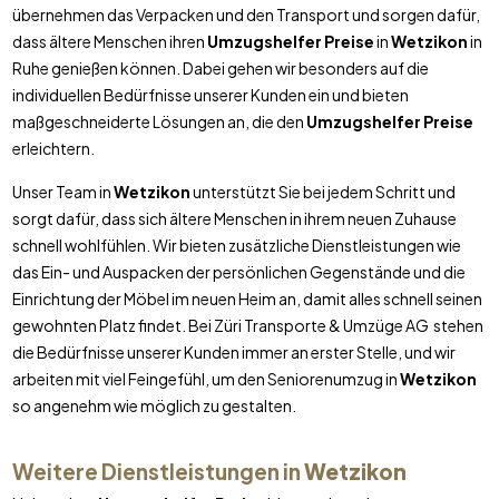
übernehmen das Verpacken und den Transport und sorgen dafür,
dass ältere Menschen ihren
Umzugshelfer Preise
in
Wetzikon
in
Ruhe genießen können. Dabei gehen wir besonders auf die
individuellen Bedürfnisse unserer Kunden ein und bieten
maßgeschneiderte Lösungen an, die den
Umzugshelfer Preise
erleichtern.
Unser Team in
Wetzikon
unterstützt Sie bei jedem Schritt und
sorgt dafür, dass sich ältere Menschen in ihrem neuen Zuhause
schnell wohlfühlen. Wir bieten zusätzliche Dienstleistungen wie
das Ein- und Auspacken der persönlichen Gegenstände und die
Einrichtung der Möbel im neuen Heim an, damit alles schnell seinen
gewohnten Platz findet. Bei Züri Transporte & Umzüge AG stehen
die Bedürfnisse unserer Kunden immer an erster Stelle, und wir
arbeiten mit viel Feingefühl, um den Seniorenumzug in
Wetzikon
so angenehm wie möglich zu gestalten.
Weitere Dienstleistungen in
Wetzikon