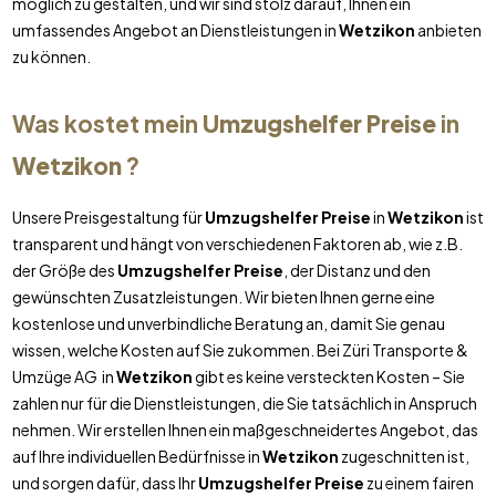
möglich zu gestalten, und wir sind stolz darauf, Ihnen ein
umfassendes Angebot an Dienstleistungen in
Wetzikon
anbieten
zu können.
Was kostet mein
Umzugshelfer Preise
in
Wetzikon
?
Unsere Preisgestaltung für
Umzugshelfer Preise
in
Wetzikon
ist
transparent und hängt von verschiedenen Faktoren ab, wie z.B.
der Größe des
Umzugshelfer Preise
, der Distanz und den
gewünschten Zusatzleistungen. Wir bieten Ihnen gerne eine
kostenlose und unverbindliche Beratung an, damit Sie genau
wissen, welche Kosten auf Sie zukommen. Bei Züri Transporte &
Umzüge AG in
Wetzikon
gibt es keine versteckten Kosten – Sie
zahlen nur für die Dienstleistungen, die Sie tatsächlich in Anspruch
nehmen. Wir erstellen Ihnen ein maßgeschneidertes Angebot, das
auf Ihre individuellen Bedürfnisse in
Wetzikon
zugeschnitten ist,
und sorgen dafür, dass Ihr
Umzugshelfer Preise
zu einem fairen