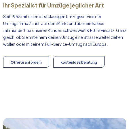
Ihr Spezialist für Umzüge jeglicher Art
Seit 1963 mit einem erstklassigen Umzugsservice der
Umzugsfirma Zürich auf dem Markt und über ein halbes
Jahrhundert für unseren Kunden schweizweit & EU im Einsatz. Ganz
gleich, ob Sie mit einem kleinen Umzug eine Strasse weiter ziehen
wollen oder mit einem Full-Service-Umzug nach
Europa
.
Offerte anfordern
kostenlose Beratung