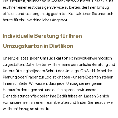
Preisstruktur, die Ihnen volle Kostenkontrolle bietet. Unser Ziel ist
es, Ihnen einen erstklassigen Service zu bieten, der Ihren Umzug
effizient und kostengünstig gestaltet. Kontaktieren Sie uns noch
heute für ein unverbindliches Angebot.
Individuelle Beratung für Ihren
Umzugskarton
in
Dietlikon
Unser Ziel ist es, jeden
Umzugskarton
so individuell wie möglich
zu gestalten. Daher bieten wir Ihnen eine persönliche Beratung und
Unterstützung bei jedem Schritt des Umzugs. Ob Sie Hilfe bei der
Planung oder Fragen zur Logistik haben – unsere Experten stehen
Ihnen zur Seite. Wir wissen, dass jeder Umzug seine eigenen
Herausforderungen hat, und deshalb passen wir unsere
Dienstleistungen flexibel an Ihre Bedürfnisse an. Lassen Sie sich
von unserem erfahrenen Team beraten und finden Sie heraus, wie
wir Ihren Umzug so stressfrei.