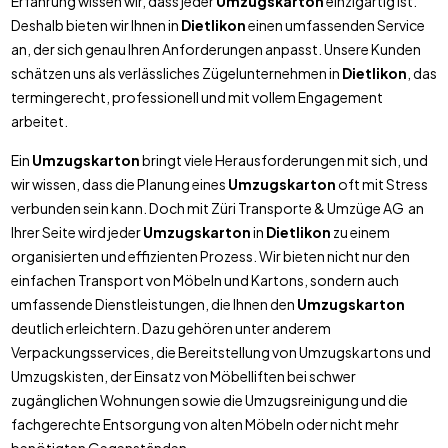
Erfahrung wissen wir, dass jeder
Umzugskarton
einzigartig ist.
Deshalb bieten wir Ihnen in
Dietlikon
einen umfassenden Service
an, der sich genau Ihren Anforderungen anpasst. Unsere Kunden
schätzen uns als verlässliches Zügelunternehmen in
Dietlikon
, das
termingerecht, professionell und mit vollem Engagement
arbeitet.
Ein
Umzugskarton
bringt viele Herausforderungen mit sich, und
wir wissen, dass die Planung eines
Umzugskarton
oft mit Stress
verbunden sein kann. Doch mit Züri Transporte & Umzüge AG an
Ihrer Seite wird jeder
Umzugskarton
in
Dietlikon
zu einem
organisierten und effizienten Prozess. Wir bieten nicht nur den
einfachen Transport von Möbeln und Kartons, sondern auch
umfassende Dienstleistungen, die Ihnen den
Umzugskarton
deutlich erleichtern. Dazu gehören unter anderem
Verpackungsservices, die Bereitstellung von Umzugskartons und
Umzugskisten, der Einsatz von Möbelliften bei schwer
zugänglichen Wohnungen sowie die Umzugsreinigung und die
fachgerechte Entsorgung von alten Möbeln oder nicht mehr