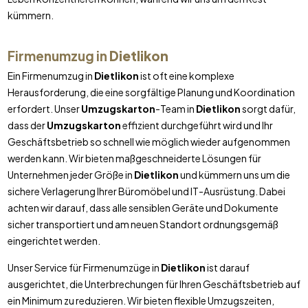
kümmern.
Firmenumzug in
Dietlikon
Ein Firmenumzug in
Dietlikon
ist oft eine komplexe
Herausforderung, die eine sorgfältige Planung und Koordination
erfordert. Unser
Umzugskarton
-Team in
Dietlikon
sorgt dafür,
dass der
Umzugskarton
effizient durchgeführt wird und Ihr
Geschäftsbetrieb so schnell wie möglich wieder aufgenommen
werden kann. Wir bieten maßgeschneiderte Lösungen für
Unternehmen jeder Größe in
Dietlikon
und kümmern uns um die
sichere Verlagerung Ihrer Büromöbel und IT-Ausrüstung. Dabei
achten wir darauf, dass alle sensiblen Geräte und Dokumente
sicher transportiert und am neuen Standort ordnungsgemäß
eingerichtet werden.
Unser Service für Firmenumzüge in
Dietlikon
ist darauf
ausgerichtet, die Unterbrechungen für Ihren Geschäftsbetrieb auf
ein Minimum zu reduzieren. Wir bieten flexible Umzugszeiten,