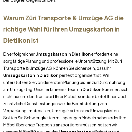
benötigten Gegenständen.
Warum Züri Transporte & Umzüge AG die
richtige Wahl für Ihren
Umzugskarton
in
Dietlikon
ist
Ein erfolgreicher
Umzugskarton
in
Dietlikon
erfordert eine
sorgfältige Planung und professionelle Unterstützung. Mit Züri
Transporte & Umzüge AG können Sie sicher sein, dass Ihr
Umzugskarton
in
Dietlikon
perfekt organisiert ist. Wir
unterstützen Sie von der ersten Planung bis hin zur Durchführung
am Umzugstag. Unser erfahrenes Team in
Dietlikon
kümmert sich
nicht nur um den Transport Ihrer Möbel, sondern bietet Ihnen auch
zusätzliche Dienstleistungen wie die Bereitstellung von
Verpackungsmaterialien, Umzugskartons und Umzugskisten.
Sollten Sie Schwierigkeiten mit sperrigen Möbeln haben oder Ihre
Möbel über enge Treppen transportieren müssen, setzen wir
unseren Möbellift ein, um den
Umzugskarton
effizienter und