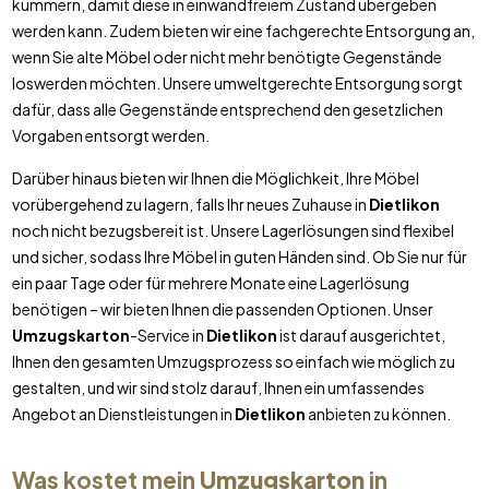
kümmern, damit diese in einwandfreiem Zustand übergeben
werden kann. Zudem bieten wir eine fachgerechte Entsorgung an,
wenn Sie alte Möbel oder nicht mehr benötigte Gegenstände
loswerden möchten. Unsere umweltgerechte Entsorgung sorgt
dafür, dass alle Gegenstände entsprechend den gesetzlichen
Vorgaben entsorgt werden.
Darüber hinaus bieten wir Ihnen die Möglichkeit, Ihre Möbel
vorübergehend zu lagern, falls Ihr neues Zuhause in
Dietlikon
noch nicht bezugsbereit ist. Unsere Lagerlösungen sind flexibel
und sicher, sodass Ihre Möbel in guten Händen sind. Ob Sie nur für
ein paar Tage oder für mehrere Monate eine Lagerlösung
benötigen – wir bieten Ihnen die passenden Optionen. Unser
Umzugskarton
-Service in
Dietlikon
ist darauf ausgerichtet,
Ihnen den gesamten Umzugsprozess so einfach wie möglich zu
gestalten, und wir sind stolz darauf, Ihnen ein umfassendes
Angebot an Dienstleistungen in
Dietlikon
anbieten zu können.
Was kostet mein
Umzugskarton
in