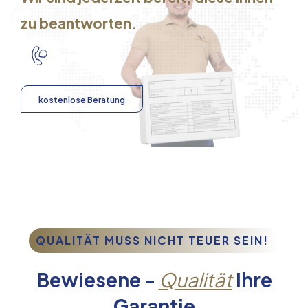
zu beantworten.
kostenlose Beratung
QUALITÄT MUSS NICHT TEUER SEIN!
Bewiesene -
Qualität
Ihre
Garantie