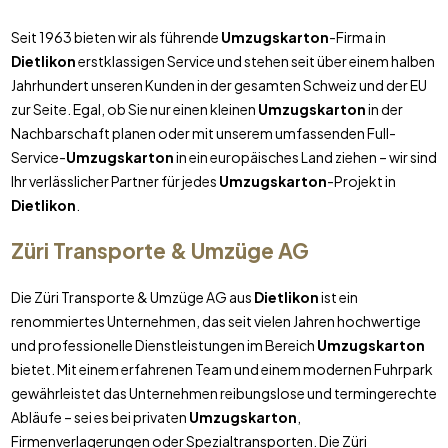
Seit 1963 bieten wir als führende
Umzugskarton
-Firma in
Dietlikon
erstklassigen Service und stehen seit über einem halben
Jahrhundert unseren Kunden in der gesamten Schweiz und der EU
zur Seite. Egal, ob Sie nur einen kleinen
Umzugskarton
in der
Nachbarschaft planen oder mit unserem umfassenden Full-
Service-
Umzugskarton
in ein europäisches Land ziehen – wir sind
Ihr verlässlicher Partner für jedes
Umzugskarton
-Projekt in
Dietlikon
.
Züri Transporte & Umzüge AG
Die Züri Transporte & Umzüge AG aus
Dietlikon
ist ein
renommiertes Unternehmen, das seit vielen Jahren hochwertige
und professionelle Dienstleistungen im Bereich
Umzugskarton
bietet. Mit einem erfahrenen Team und einem modernen Fuhrpark
gewährleistet das Unternehmen reibungslose und termingerechte
Abläufe – sei es bei privaten
Umzugskarton
,
Firmenverlagerungen oder Spezialtransporten. Die Züri