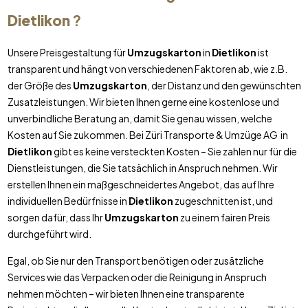
Dietlikon
?
Unsere Preisgestaltung für
Umzugskarton
in
Dietlikon
ist
transparent und hängt von verschiedenen Faktoren ab, wie z.B.
der Größe des
Umzugskarton
, der Distanz und den gewünschten
Zusatzleistungen. Wir bieten Ihnen gerne eine kostenlose und
unverbindliche Beratung an, damit Sie genau wissen, welche
Kosten auf Sie zukommen. Bei Züri Transporte & Umzüge AG in
Dietlikon
gibt es keine versteckten Kosten – Sie zahlen nur für die
Dienstleistungen, die Sie tatsächlich in Anspruch nehmen. Wir
erstellen Ihnen ein maßgeschneidertes Angebot, das auf Ihre
individuellen Bedürfnisse in
Dietlikon
zugeschnitten ist, und
sorgen dafür, dass Ihr
Umzugskarton
zu einem fairen Preis
durchgeführt wird.
Egal, ob Sie nur den Transport benötigen oder zusätzliche
Services wie das Verpacken oder die Reinigung in Anspruch
nehmen möchten – wir bieten Ihnen eine transparente