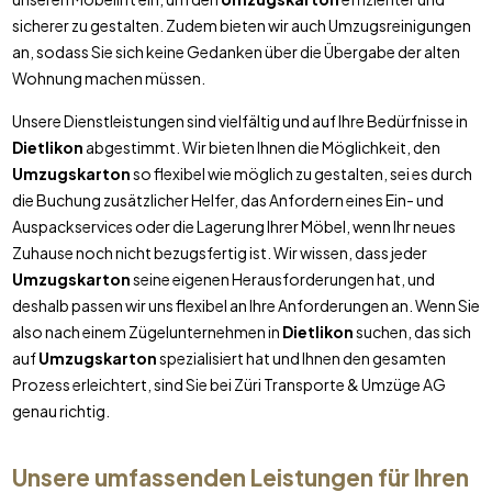
sicherer zu gestalten. Zudem bieten wir auch Umzugsreinigungen
an, sodass Sie sich keine Gedanken über die Übergabe der alten
Wohnung machen müssen.
Unsere Dienstleistungen sind vielfältig und auf Ihre Bedürfnisse in
Dietlikon
abgestimmt. Wir bieten Ihnen die Möglichkeit, den
Umzugskarton
so flexibel wie möglich zu gestalten, sei es durch
die Buchung zusätzlicher Helfer, das Anfordern eines Ein- und
Auspackservices oder die Lagerung Ihrer Möbel, wenn Ihr neues
Zuhause noch nicht bezugsfertig ist. Wir wissen, dass jeder
Umzugskarton
seine eigenen Herausforderungen hat, und
deshalb passen wir uns flexibel an Ihre Anforderungen an. Wenn Sie
also nach einem Zügelunternehmen in
Dietlikon
suchen, das sich
auf
Umzugskarton
spezialisiert hat und Ihnen den gesamten
Prozess erleichtert, sind Sie bei Züri Transporte & Umzüge AG
genau richtig.
Unsere umfassenden Leistungen für Ihren