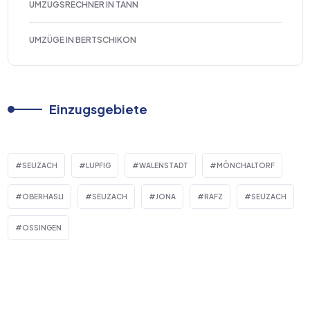
UMZUGSRECHNER IN TANN
UMZÜGE IN BERTSCHIKON
Einzugsgebiete
SEUZACH
LUPFIG
WALENSTADT
MÖNCHALTORF
OBERHASLI
SEUZACH
JONA
RAFZ
SEUZACH
OSSINGEN