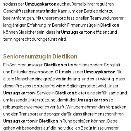
sodass der
Umzugskarton
auch außerhalb Ihrer regulären
Geschäftszeiten stattfinden kann, um den Betrieb nicht zu
beeinträchtigen. Mit unserem professionellen Team und unserer
langjährigen Erfahrung im Bereich Firmenumzüge in
Dietlikon
können Sie sicher sein, dass Ihr
Umzugskarton
effizient und
termingerecht durchgeführt wird.
Seniorenumzug in
Dietlikon
Ein Seniorenumzug in
Dietlikon
erfordert besondere Sorgfalt
und Einfühlungsvermögen. Oftmals ist der
Umzugskarton
für
ältere Menschen eine große Veränderung, und es ist wichtig, dass
dieser Prozess so stressfrei wie möglich gestaltet wird. Unser
Umzugskarton
-Service in
Dietlikon
bietet eine einfühlsame und
umfassende Unterstützung, damit der
Umzugskarton
so
reibungslos wie möglich verläuft. Wir übernehmen das Verpacken
und den Transport und sorgen dafür, dass ältere Menschen ihren
Umzugskarton
in
Dietlikon
in Ruhe genießen können. Dabei
gehen wir besonders auf die individuellen Bedürfnisse unserer