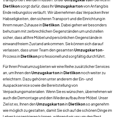
Dietlikon
sorgt dafür, dass Ihr
Umzugskarton
von Anfang bis
Ende reibungslos verläuft. Wir übernehmen das Verpacken Ihrer
Habseligkeiten, den sicheren Transport und die Einrichtung in
Ihrem neuen Zuhause in
Dietlikon
. Dabei gehen wir besonders
behutsam mit zerbrechlichen Gegenständen um und stellen
sicher, dass all Ihre Möbel und persönlichen Gegenstände in
einwandfreiem Zustand ankommen. Sie können sich darauf
verlassen, dass unser Team den gesamten
Umzugskarton
-
Prozess in
Dietlikon
professionell und sorgfältig durchführt.
Für Ihren Privatumzug bieten wir eine Reihe zusätzlicher Services
an, um Ihnen den
Umzugskarton
in
Dietlikon
noch weiter zu
erleichtern. Dazu gehören unter anderem der Ein- und
Auspackservice sowie die Bereitstellung von
Verpackungsmaterialien. Wenn Sie es wünschen, übernehmen wir
auch die Demontage und den Wiederaufbau Ihrer Möbel. Unser
Ziel ist es, Ihnen den
Umzugskarton
in
Dietlikon
so angenehm
wie möglich zu gestalten, damit Sie sich auf die schönen Dinge im
Leben konzentrieren können, während wir uns um den Rest