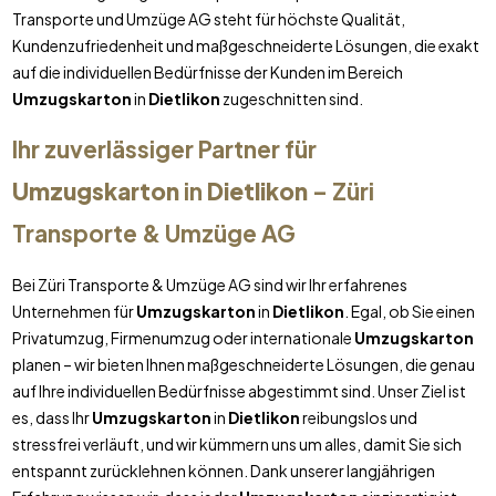
Transporte und Umzüge AG steht für höchste Qualität,
Kundenzufriedenheit und maßgeschneiderte Lösungen, die exakt
auf die individuellen Bedürfnisse der Kunden im Bereich
Umzugskarton
in
Dietlikon
zugeschnitten sind.
Ihr zuverlässiger Partner für
Umzugskarton
in
Dietlikon
– Züri
Transporte & Umzüge AG
Bei Züri Transporte & Umzüge AG sind wir Ihr erfahrenes
Unternehmen für
Umzugskarton
in
Dietlikon
. Egal, ob Sie einen
Privatumzug, Firmenumzug oder internationale
Umzugskarton
planen – wir bieten Ihnen maßgeschneiderte Lösungen, die genau
auf Ihre individuellen Bedürfnisse abgestimmt sind. Unser Ziel ist
es, dass Ihr
Umzugskarton
in
Dietlikon
reibungslos und
stressfrei verläuft, und wir kümmern uns um alles, damit Sie sich
entspannt zurücklehnen können. Dank unserer langjährigen