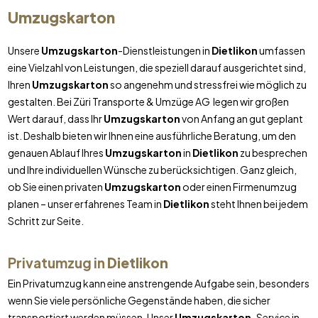
Umzugskarton
Unsere
Umzugskarton
-Dienstleistungen in
Dietlikon
umfassen
eine Vielzahl von Leistungen, die speziell darauf ausgerichtet sind,
Ihren
Umzugskarton
so angenehm und stressfrei wie möglich zu
gestalten. Bei Züri Transporte & Umzüge AG legen wir großen
Wert darauf, dass Ihr
Umzugskarton
von Anfang an gut geplant
ist. Deshalb bieten wir Ihnen eine ausführliche Beratung, um den
genauen Ablauf Ihres
Umzugskarton
in
Dietlikon
zu besprechen
und Ihre individuellen Wünsche zu berücksichtigen. Ganz gleich,
ob Sie einen privaten
Umzugskarton
oder einen Firmenumzug
planen – unser erfahrenes Team in
Dietlikon
steht Ihnen bei jedem
Schritt zur Seite.
Privatumzug in
Dietlikon
Ein Privatumzug kann eine anstrengende Aufgabe sein, besonders
wenn Sie viele persönliche Gegenstände haben, die sicher
transportiert werden müssen. Unser
Umzugskarton
-Service in