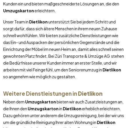
Kunden ein und bieten maßgeschneiderte Lösungen an, die den
Umzugskarton
erleichtern.
Unser Team in
Dietlikon
unterstützt Sie bei jedem Schritt und
sorgt dafür, dass sich ältere Menschen in ihrem neuen Zuhause
schnell wohlfühlen. Wir bieten zusätzliche Dienstleistungen wie
das Ein- und Auspacken der persönlichen Gegenstände und die
Einrichtung der Möbel im neuen Heim an, damit alles schnell seinen
gewohnten Platz findet. Bei Züri Transporte & Umzüge AG stehen
die Bedürfnisse unserer Kunden immer an erster Stelle, und wir
arbeiten mit viel Feingefühl, um den Seniorenumzug in
Dietlikon
so angenehm wie möglich zu gestalten.
Weitere Dienstleistungen in
Dietlikon
Neben dem
Umzugskarton
bieten wir auch Zusatzleistungen an,
die Ihnen den
Umzugskarton
in
Dietlikon
erheblich erleichtern.
Dazu gehören unter anderem die Umzugsreinigung, bei der wir uns
um die gründliche Reinigung Ihrer alten Wohnung in
Dietlikon