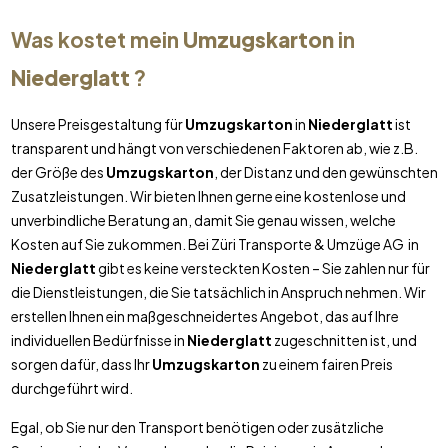
Was kostet mein
Umzugskarton
in
Niederglatt
?
Unsere Preisgestaltung für
Umzugskarton
in
Niederglatt
ist
transparent und hängt von verschiedenen Faktoren ab, wie z.B.
der Größe des
Umzugskarton
, der Distanz und den gewünschten
Zusatzleistungen. Wir bieten Ihnen gerne eine kostenlose und
unverbindliche Beratung an, damit Sie genau wissen, welche
Kosten auf Sie zukommen. Bei Züri Transporte & Umzüge AG in
Niederglatt
gibt es keine versteckten Kosten – Sie zahlen nur für
die Dienstleistungen, die Sie tatsächlich in Anspruch nehmen. Wir
erstellen Ihnen ein maßgeschneidertes Angebot, das auf Ihre
individuellen Bedürfnisse in
Niederglatt
zugeschnitten ist, und
sorgen dafür, dass Ihr
Umzugskarton
zu einem fairen Preis
durchgeführt wird.
Egal, ob Sie nur den Transport benötigen oder zusätzliche