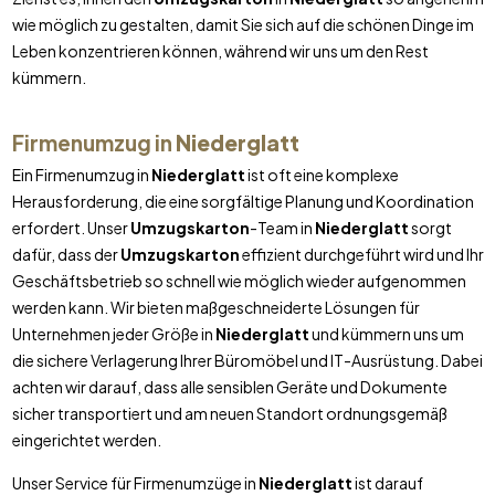
wie möglich zu gestalten, damit Sie sich auf die schönen Dinge im
Leben konzentrieren können, während wir uns um den Rest
kümmern.
Firmenumzug in
Niederglatt
Ein Firmenumzug in
Niederglatt
ist oft eine komplexe
Herausforderung, die eine sorgfältige Planung und Koordination
erfordert. Unser
Umzugskarton
-Team in
Niederglatt
sorgt
dafür, dass der
Umzugskarton
effizient durchgeführt wird und Ihr
Geschäftsbetrieb so schnell wie möglich wieder aufgenommen
werden kann. Wir bieten maßgeschneiderte Lösungen für
Unternehmen jeder Größe in
Niederglatt
und kümmern uns um
die sichere Verlagerung Ihrer Büromöbel und IT-Ausrüstung. Dabei
achten wir darauf, dass alle sensiblen Geräte und Dokumente
sicher transportiert und am neuen Standort ordnungsgemäß
eingerichtet werden.
Unser Service für Firmenumzüge in
Niederglatt
ist darauf