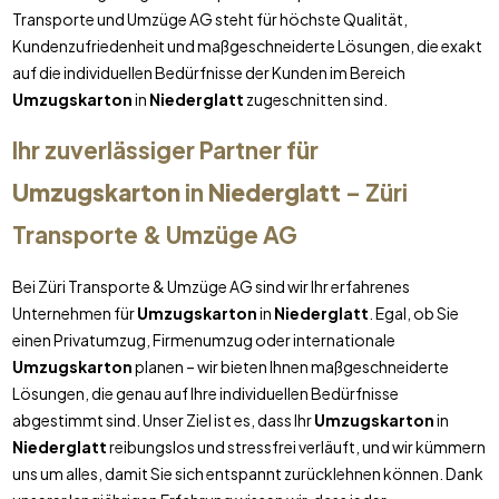
Transporte und Umzüge AG steht für höchste Qualität,
Kundenzufriedenheit und maßgeschneiderte Lösungen, die exakt
auf die individuellen Bedürfnisse der Kunden im Bereich
Umzugskarton
in
Niederglatt
zugeschnitten sind.
Ihr zuverlässiger Partner für
Umzugskarton
in
Niederglatt
– Züri
Transporte & Umzüge AG
Bei Züri Transporte & Umzüge AG sind wir Ihr erfahrenes
Unternehmen für
Umzugskarton
in
Niederglatt
. Egal, ob Sie
einen Privatumzug, Firmenumzug oder internationale
Umzugskarton
planen – wir bieten Ihnen maßgeschneiderte
Lösungen, die genau auf Ihre individuellen Bedürfnisse
abgestimmt sind. Unser Ziel ist es, dass Ihr
Umzugskarton
in
Niederglatt
reibungslos und stressfrei verläuft, und wir kümmern
uns um alles, damit Sie sich entspannt zurücklehnen können. Dank