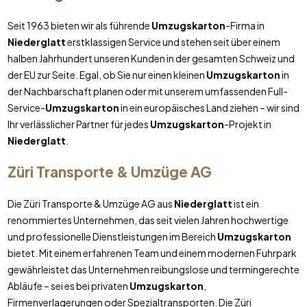
Seit 1963 bieten wir als führende
Umzugskarton
-Firma in
Niederglatt
erstklassigen Service und stehen seit über einem
halben Jahrhundert unseren Kunden in der gesamten Schweiz und
der EU zur Seite. Egal, ob Sie nur einen kleinen
Umzugskarton
in
der Nachbarschaft planen oder mit unserem umfassenden Full-
Service-
Umzugskarton
in ein europäisches Land ziehen – wir sind
Ihr verlässlicher Partner für jedes
Umzugskarton
-Projekt in
Niederglatt
.
Züri Transporte & Umzüge AG
Die Züri Transporte & Umzüge AG aus
Niederglatt
ist ein
renommiertes Unternehmen, das seit vielen Jahren hochwertige
und professionelle Dienstleistungen im Bereich
Umzugskarton
bietet. Mit einem erfahrenen Team und einem modernen Fuhrpark
gewährleistet das Unternehmen reibungslose und termingerechte
Abläufe – sei es bei privaten
Umzugskarton
,
Firmenverlagerungen oder Spezialtransporten. Die Züri