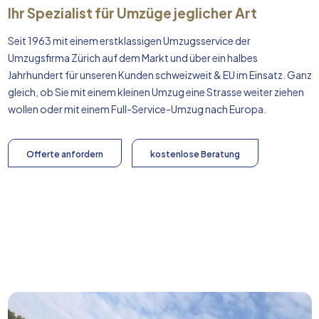
Ihr Spezialist für Umzüge jeglicher Art
Seit 1963 mit einem erstklassigen Umzugsservice der
Umzugsfirma Zürich auf dem Markt und über ein halbes
Jahrhundert für unseren Kunden schweizweit & EU im Einsatz. Ganz
gleich, ob Sie mit einem kleinen Umzug eine Strasse weiter ziehen
wollen oder mit einem Full-Service-Umzug nach
Europa
.
Offerte anfordern
kostenlose Beratung