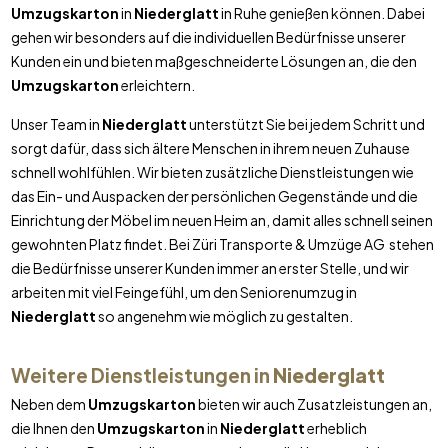
Umzugskarton
in
Niederglatt
in Ruhe genießen können. Dabei
gehen wir besonders auf die individuellen Bedürfnisse unserer
Kunden ein und bieten maßgeschneiderte Lösungen an, die den
Umzugskarton
erleichtern.
Unser Team in
Niederglatt
unterstützt Sie bei jedem Schritt und
sorgt dafür, dass sich ältere Menschen in ihrem neuen Zuhause
schnell wohlfühlen. Wir bieten zusätzliche Dienstleistungen wie
das Ein- und Auspacken der persönlichen Gegenstände und die
Einrichtung der Möbel im neuen Heim an, damit alles schnell seinen
gewohnten Platz findet. Bei Züri Transporte & Umzüge AG stehen
die Bedürfnisse unserer Kunden immer an erster Stelle, und wir
arbeiten mit viel Feingefühl, um den Seniorenumzug in
Niederglatt
so angenehm wie möglich zu gestalten.
Weitere Dienstleistungen in
Niederglatt
Neben dem
Umzugskarton
bieten wir auch Zusatzleistungen an,
die Ihnen den
Umzugskarton
in
Niederglatt
erheblich