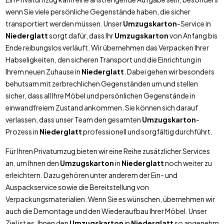
wenn Sie viele persönliche Gegenstände haben, die sicher
transportiert werden müssen. Unser
Umzugskarton
-Service in
Niederglatt
sorgt dafür, dass Ihr
Umzugskarton
von Anfang bis
Ende reibungslos verläuft. Wir übernehmen das Verpacken Ihrer
Habseligkeiten, den sicheren Transport und die Einrichtung in
Ihrem neuen Zuhause in
Niederglatt
. Dabei gehen wir besonders
behutsam mit zerbrechlichen Gegenständen um und stellen
sicher, dass all Ihre Möbel und persönlichen Gegenstände in
einwandfreiem Zustand ankommen. Sie können sich darauf
verlassen, dass unser Team den gesamten
Umzugskarton
-
Prozess in
Niederglatt
professionell und sorgfältig durchführt.
Für Ihren Privatumzug bieten wir eine Reihe zusätzlicher Services
an, um Ihnen den
Umzugskarton
in
Niederglatt
noch weiter zu
erleichtern. Dazu gehören unter anderem der Ein- und
Auspackservice sowie die Bereitstellung von
Verpackungsmaterialien. Wenn Sie es wünschen, übernehmen wir
auch die Demontage und den Wiederaufbau Ihrer Möbel. Unser
Ziel ist es, Ihnen den
Umzugskarton
in
Niederglatt
so angenehm