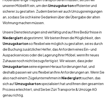
unseren Möbellift ein, um den
Umzugskarton
effizienter und
sicherer zu gestalten. Zudem bieten wir auch Umzugsreinigungen
an, sodass Sie sich keine Gedanken über die Übergabe der alten
Wohnung machen müssen.
Unsere Dienstleistungen sind vielfältig und auf Ihre Bedürfnisse in
Niederglatt
abgestimmt. Wir bieten Ihnen die Möglichkeit, den
Umzugskarton
so flexibel wie möglich zu gestalten, sei es durch
die Buchung zusätzlicher Helfer, das Anfordern eines Ein- und
Auspackservices oder die Lagerung Ihrer Möbel, wenn Ihr neues
Zuhause noch nicht bezugsfertig ist. Wir wissen, dass jeder
Umzugskarton
seine eigenen Herausforderungen hat, und
deshalb passen wir uns flexibel an Ihre Anforderungen an. Wenn Sie
also nach einem Zügelunternehmen in
Niederglatt
suchen, das
sich auf
Umzugskarton
spezialisiert hat und Ihnen den gesamten
Prozess erleichtert, sind Sie bei Züri Transporte & Umzüge AG
genau richtig.