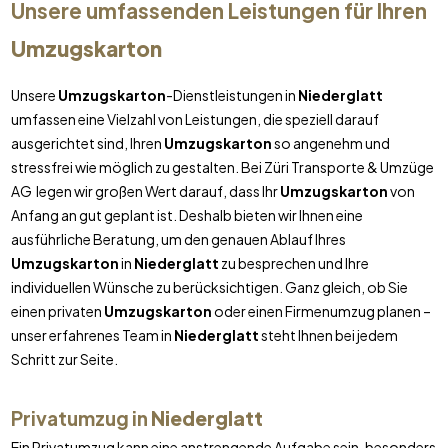
Unsere umfassenden Leistungen für Ihren
Umzugskarton
Unsere
Umzugskarton
-Dienstleistungen in
Niederglatt
umfassen eine Vielzahl von Leistungen, die speziell darauf
ausgerichtet sind, Ihren
Umzugskarton
so angenehm und
stressfrei wie möglich zu gestalten. Bei Züri Transporte & Umzüge
AG legen wir großen Wert darauf, dass Ihr
Umzugskarton
von
Anfang an gut geplant ist. Deshalb bieten wir Ihnen eine
ausführliche Beratung, um den genauen Ablauf Ihres
Umzugskarton
in
Niederglatt
zu besprechen und Ihre
individuellen Wünsche zu berücksichtigen. Ganz gleich, ob Sie
einen privaten
Umzugskarton
oder einen Firmenumzug planen –
unser erfahrenes Team in
Niederglatt
steht Ihnen bei jedem
Schritt zur Seite.
Privatumzug in
Niederglatt
Ein Privatumzug kann eine anstrengende Aufgabe sein, besonders