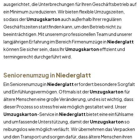
ausgerichtet, die Unterbrechungen für Ihren Geschäftsbetrieb auf
ein Minimum zu reduzieren. Wir bieten flexible Umzugszeiten,
sodass der
Umzugskarton
auch außerhalb Ihrer regulären
Geschäftszeiten stattfinden kann, um den Betrieb nicht zu
beeinträchtigen. Mit unserem professionellen Team und unserer
langjährigen Erfahrung im Bereich Firmenumzüge in
Niederglatt
können Sie sicher sein, dass Ihr
Umzugskarton
effizient und
termingerecht durchgeführt wird.
Seniorenumzug in
Niederglatt
Ein Seniorenumzug in
Niederglatt
erfordert besondere Sorgfalt
und Einfühlungsvermögen. Oftmals ist der
Umzugskarton
für
ältere Menschen eine große Veränderung, und es ist wichtig, dass
dieser Prozess so stressfrei wie möglich gestaltet wird. Unser
Umzugskarton
-Service in
Niederglatt
bietet eine einfühlsame
und umfassende Unterstützung, damit der
Umzugskarton
so
reibungslos wie möglich verläuft. Wir übernehmen das Verpacken
und den Transport und sorgen dafür, dass ältere Menschen ihren