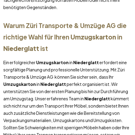
fachgerechte Entsorgung von alten Möbeln oder nicht mehr
benötigten Gegenständen.
Warum Züri Transporte & Umzüge AG die
richtige Wahl für Ihren
Umzugskarton
in
Niederglatt
ist
Ein erfolgreicher
Umzugskarton
in
Niederglatt
erfordert eine
sorgfältige Planung und professionelle Unterstützung. Mit Züri
Transporte & Umzüge AG können Sie sicher sein, dass Ihr
Umzugskarton
in
Niederglatt
perfekt organisiert ist. Wir
unterstützen Sie von der ersten Planung bis hin zur Durchführung
am Umzugstag. Unser erfahrenes Team in
Niederglatt
kümmert
sich nicht nur um den Transport Ihrer Möbel, sondern bietet Ihnen
auch zusätzliche Dienstleistungen wie die Bereitstellung von
Verpackungsmaterialien, Umzugskartons und Umzugskisten.
Sollten Sie Schwierigkeiten mit sperrigen Möbeln haben oder Ihre
Möbel über enge Treppen transportieren müssen, setzen wir