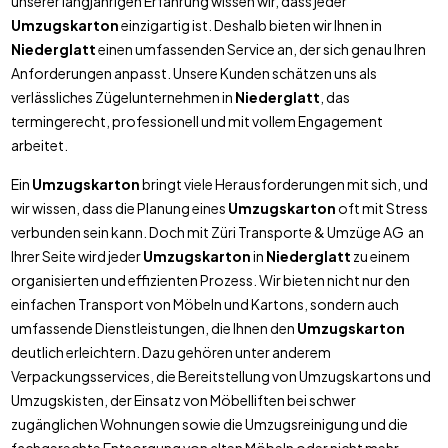
unserer langjährigen Erfahrung wissen wir, dass jeder
Umzugskarton
einzigartig ist. Deshalb bieten wir Ihnen in
Niederglatt
einen umfassenden Service an, der sich genau Ihren
Anforderungen anpasst. Unsere Kunden schätzen uns als
verlässliches Zügelunternehmen in
Niederglatt
, das
termingerecht, professionell und mit vollem Engagement
arbeitet.
Ein
Umzugskarton
bringt viele Herausforderungen mit sich, und
wir wissen, dass die Planung eines
Umzugskarton
oft mit Stress
verbunden sein kann. Doch mit Züri Transporte & Umzüge AG an
Ihrer Seite wird jeder
Umzugskarton
in
Niederglatt
zu einem
organisierten und effizienten Prozess. Wir bieten nicht nur den
einfachen Transport von Möbeln und Kartons, sondern auch
umfassende Dienstleistungen, die Ihnen den
Umzugskarton
deutlich erleichtern. Dazu gehören unter anderem
Verpackungsservices, die Bereitstellung von Umzugskartons und
Umzugskisten, der Einsatz von Möbelliften bei schwer
zugänglichen Wohnungen sowie die Umzugsreinigung und die