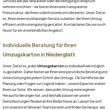
Services wie das Verpacken oder die Reinigung in Anspruch
nehmen möchten – wir bieten Ihnen eine transparente
Preisstruktur, die Ihnen volle Kostenkontrolle bietet. Unser Ziel ist
es, Ihnen einen erstklassigen Service zu bieten, der Ihren Umzug
effizient und kostengünstig gestaltet. Kontaktieren Sie uns noch
heute für ein unverbindliches Angebot.
Individuelle Beratung für Ihren
Umzugskarton
in
Niederglatt
Unser Ziel ist es, jeden
Umzugskarton
so individuell wie möglich
zu gestalten. Daher bieten wir Ihnen eine persönliche Beratung und
Unterstützung bei jedem Schritt des Umzugs. Ob Sie Hilfe bei der
Planung oder Fragen zur Logistik haben – unsere Experten stehen
Ihnen zur Seite. Wir wissen, dass jeder Umzug seine eigenen
Herausforderungen hat, und deshalb passen wir unsere
Dienstleistungen flexibel an Ihre Bedürfnisse an. Lassen Sie sich
von unserem erfahrenen Team beraten und finden Sie heraus, wie