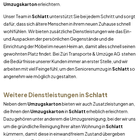
Umzugskarton
erleichtern.
Unser Team in
Schlatt
unterstützt Sie bei jedem Schritt und sorgt
dafür, dass sich ältere Menschen in ihrem neuen Zuhause schnell
wohlfühlen. Wir bieten zusätzliche Dienstleistungen wie das Ein-
und Auspacken der persönlichen Gegenstände und die
Einrichtung der Möbel im neuen Heim an, damit alles schnell seinen
gewohnten Platz findet. Bei Züri Transporte & Umzüge AG stehen
die Bedürfnisse unserer Kunden immer an erster Stelle, und wir
arbeiten mit viel Feingefühl, um den Seniorenumzug in
Schlatt
so
angenehm wie möglich zu gestalten.
Weitere Dienstleistungen in
Schlatt
Neben dem
Umzugskarton
bieten wir auch Zusatzleistungen an,
die Ihnen den
Umzugskarton
in
Schlatt
erheblich erleichtern.
Dazu gehören unter anderem die Umzugsreinigung, bei der wir uns
um die gründliche Reinigung Ihrer alten Wohnung in
Schlatt
kümmern, damit diese in einwandfreiem Zustand übergeben