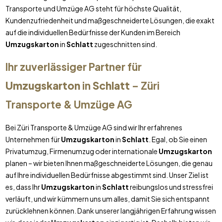
Transporte und Umzüge AG steht für höchste Qualität,
Kundenzufriedenheit und maßgeschneiderte Lösungen, die exakt
auf die individuellen Bedürfnisse der Kunden im Bereich
Umzugskarton
in
Schlatt
zugeschnitten sind.
Ihr zuverlässiger Partner für
Umzugskarton
in
Schlatt
– Züri
Transporte & Umzüge AG
Bei Züri Transporte & Umzüge AG sind wir Ihr erfahrenes
Unternehmen für
Umzugskarton
in
Schlatt
. Egal, ob Sie einen
Privatumzug, Firmenumzug oder internationale
Umzugskarton
planen – wir bieten Ihnen maßgeschneiderte Lösungen, die genau
auf Ihre individuellen Bedürfnisse abgestimmt sind. Unser Ziel ist
es, dass Ihr
Umzugskarton
in
Schlatt
reibungslos und stressfrei
verläuft, und wir kümmern uns um alles, damit Sie sich entspannt
zurücklehnen können. Dank unserer langjährigen Erfahrung wissen