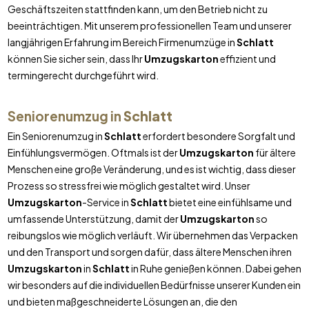
Geschäftszeiten stattfinden kann, um den Betrieb nicht zu
beeinträchtigen. Mit unserem professionellen Team und unserer
langjährigen Erfahrung im Bereich Firmenumzüge in
Schlatt
können Sie sicher sein, dass Ihr
Umzugskarton
effizient und
termingerecht durchgeführt wird.
Seniorenumzug in
Schlatt
Ein Seniorenumzug in
Schlatt
erfordert besondere Sorgfalt und
Einfühlungsvermögen. Oftmals ist der
Umzugskarton
für ältere
Menschen eine große Veränderung, und es ist wichtig, dass dieser
Prozess so stressfrei wie möglich gestaltet wird. Unser
Umzugskarton
-Service in
Schlatt
bietet eine einfühlsame und
umfassende Unterstützung, damit der
Umzugskarton
so
reibungslos wie möglich verläuft. Wir übernehmen das Verpacken
und den Transport und sorgen dafür, dass ältere Menschen ihren
Umzugskarton
in
Schlatt
in Ruhe genießen können. Dabei gehen
wir besonders auf die individuellen Bedürfnisse unserer Kunden ein
und bieten maßgeschneiderte Lösungen an, die den