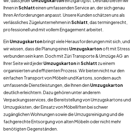
wir, dass jeder
Umzugskarton
einzigartig ist. Deshalb bieten wir
Ihnen in
Schlatt
einen umfassenden Service an, der sich genau
Ihren Anforderungen anpasst. Unsere Kunden schätzen uns als
verlässliches Zügelunternehmen in
Schlatt
, das termingerecht,
professionell und mit vollem Engagement arbeitet.
Ein
Umzugskarton
bringt viele Herausforderungen mit sich, und
wir wissen, dass die Planung eines
Umzugskarton
oft mit Stress
verbunden sein kann. Doch mit Züri Transporte & Umzüge AG an
Ihrer Seite wird jeder
Umzugskarton
in
Schlatt
zu einem
organisierten und effizienten Prozess. Wir bieten nicht nur den
einfachen Transport von Möbeln und Kartons, sondern auch
umfassende Dienstleistungen, die Ihnen den
Umzugskarton
deutlich erleichtern. Dazu gehören unter anderem
Verpackungsservices, die Bereitstellung von Umzugskartons und
Umzugskisten, der Einsatz von Möbelliften bei schwer
zugänglichen Wohnungen sowie die Umzugsreinigung und die
fachgerechte Entsorgung von alten Möbeln oder nicht mehr
benötigten Gegenständen.