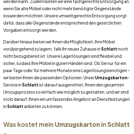
werden kann. Zudem bieten wir eine fachgerechte Entsorgung an,
wenn Sie alte Möbel oder nicht mehr benötigte Gegenstände
loswerden möchten. Unsere umweltgerechte Entsorgung sorgt
dafür, dass alle Gegenstände entsprechend den gesetzlichen
Vorgaben entsorgt werden.
Darüber hinaus bieten wir Ihnen die Möglichkeit, Ihre Möbel
vorübergehend zu lagern, falls Ihr neues Zuhause in
Schlatt
noch
nicht bezugsbereit ist. Unsere Lagerlösungen sind flexibel und
sicher, sodass Ihre Möbel in guten Händen sind. Ob Sie nur für ein
paar Tage oder für mehrere Monate eine Lagerlösung benötigen –
wir bieten Ihnen die passenden Optionen. Unser
Umzugskarton
-
Service in
Schlatt
ist darauf ausgerichtet, Ihnen den gesamten
Umzugsprozess so einfach wie möglich zu gestalten, und wir sind
stolz darauf, Ihnen ein umfassendes Angebot an Dienstleistungen
in
Schlatt
anbieten zu können.
Was kostet mein
Umzugskarton
in
Schlatt