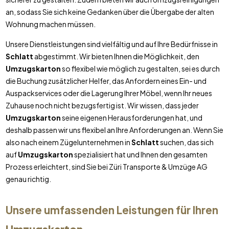
an, sodass Sie sich keine Gedanken über die Übergabe der alten
Wohnung machen müssen.
Unsere Dienstleistungen sind vielfältig und auf Ihre Bedürfnisse in
Schlatt
abgestimmt. Wir bieten Ihnen die Möglichkeit, den
Umzugskarton
so flexibel wie möglich zu gestalten, sei es durch
die Buchung zusätzlicher Helfer, das Anfordern eines Ein- und
Auspackservices oder die Lagerung Ihrer Möbel, wenn Ihr neues
Zuhause noch nicht bezugsfertig ist. Wir wissen, dass jeder
Umzugskarton
seine eigenen Herausforderungen hat, und
deshalb passen wir uns flexibel an Ihre Anforderungen an. Wenn Sie
also nach einem Zügelunternehmen in
Schlatt
suchen, das sich
auf
Umzugskarton
spezialisiert hat und Ihnen den gesamten
Prozess erleichtert, sind Sie bei Züri Transporte & Umzüge AG
genau richtig.
Unsere umfassenden Leistungen für Ihren