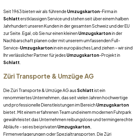
Seit 1963 bieten wir als führende
Umzugskarton
-Firma in
Schlatt
erstklassigen Service und stehen seit über einem halben
Jahrhundert unseren Kunden in der gesamten Schweiz und der EU
zur Seite. Egal, ob Sie nur einen kleinen
Umzugskarton
in der
Nachbarschaft planen oder mit unserem umfassenden Full-
Service-
Umzugskarton
in ein europäisches Land ziehen – wir sind
Ihr verlässlicher Partner für jedes
Umzugskarton
-Projekt in
Schlatt
.
Züri Transporte & Umzüge AG
Die Züri Transporte & Umzüge AG aus
Schlatt
ist ein
renommiertes Unternehmen, das seit vielen Jahren hochwertige
und professionelle Dienstleistungen im Bereich
Umzugskarton
bietet. Mit einem erfahrenen Team und einem modernen Fuhrpark
gewährleistet das Unternehmen reibungslose und termingerechte
Abläufe – sei es bei privaten
Umzugskarton
,
Firmenverlagerungen oder Spezialtransporten. Die Züri