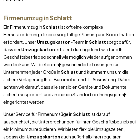
Firmenumzug in
Schlatt
Ein Firmenumzug in
Schlatt
ist oft eine komplexe
Herausforderung, die eine sorgfältige Planung und Koordination
erfordert. Unser
Umzugskarton
-Team in
Schlatt
sorgt dafür,
dass der
Umzugskarton
effizient durchgeführt wird und Ihr
Geschäftsbetrieb so schnell wie möglich wieder aufgenommen
werden kann. Wir bieten maßgeschneiderte Lösungen für
Unternehmen jeder Größe in
Schlatt
und kümmern uns um die
sichere Verlagerung Ihrer Büromöbel und IT-Ausrüstung. Dabei
achten wir darauf, dass alle sensiblen Geräte und Dokumente
sicher transportiert und am neuen Standort ordnungsgemäß
eingerichtet werden.
Unser Service für Firmenumzüge in
Schlatt
ist darauf
ausgerichtet, die Unterbrechungen für Ihren Geschäftsbetrieb auf
ein Minimum zu reduzieren. Wir bieten flexible Umzugszeiten,
sodass der
Umzugskarton
auch außerhalb Ihrer regulären