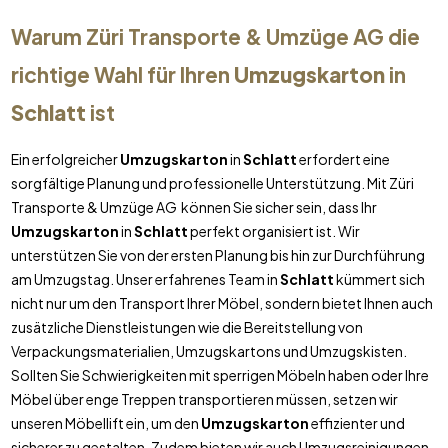
Warum Züri Transporte & Umzüge AG die
richtige Wahl für Ihren
Umzugskarton
in
Schlatt
ist
Ein erfolgreicher
Umzugskarton
in
Schlatt
erfordert eine
sorgfältige Planung und professionelle Unterstützung. Mit Züri
Transporte & Umzüge AG können Sie sicher sein, dass Ihr
Umzugskarton
in
Schlatt
perfekt organisiert ist. Wir
unterstützen Sie von der ersten Planung bis hin zur Durchführung
am Umzugstag. Unser erfahrenes Team in
Schlatt
kümmert sich
nicht nur um den Transport Ihrer Möbel, sondern bietet Ihnen auch
zusätzliche Dienstleistungen wie die Bereitstellung von
Verpackungsmaterialien, Umzugskartons und Umzugskisten.
Sollten Sie Schwierigkeiten mit sperrigen Möbeln haben oder Ihre
Möbel über enge Treppen transportieren müssen, setzen wir
unseren Möbellift ein, um den
Umzugskarton
effizienter und
sicherer zu gestalten. Zudem bieten wir auch Umzugsreinigungen