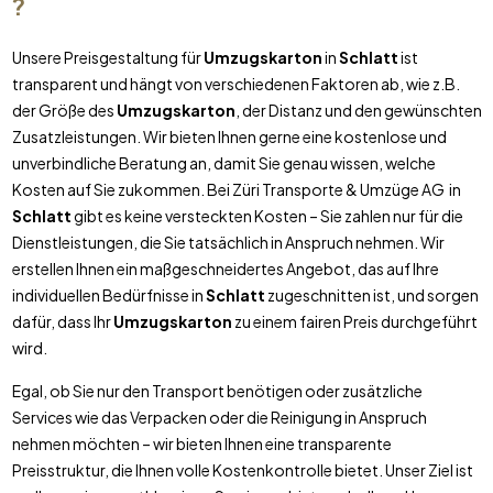
?
Unsere Preisgestaltung für
Umzugskarton
in
Schlatt
ist
transparent und hängt von verschiedenen Faktoren ab, wie z.B.
der Größe des
Umzugskarton
, der Distanz und den gewünschten
Zusatzleistungen. Wir bieten Ihnen gerne eine kostenlose und
unverbindliche Beratung an, damit Sie genau wissen, welche
Kosten auf Sie zukommen. Bei Züri Transporte & Umzüge AG in
Schlatt
gibt es keine versteckten Kosten – Sie zahlen nur für die
Dienstleistungen, die Sie tatsächlich in Anspruch nehmen. Wir
erstellen Ihnen ein maßgeschneidertes Angebot, das auf Ihre
individuellen Bedürfnisse in
Schlatt
zugeschnitten ist, und sorgen
dafür, dass Ihr
Umzugskarton
zu einem fairen Preis durchgeführt
wird.
Egal, ob Sie nur den Transport benötigen oder zusätzliche
Services wie das Verpacken oder die Reinigung in Anspruch
nehmen möchten – wir bieten Ihnen eine transparente
Preisstruktur, die Ihnen volle Kostenkontrolle bietet. Unser Ziel ist