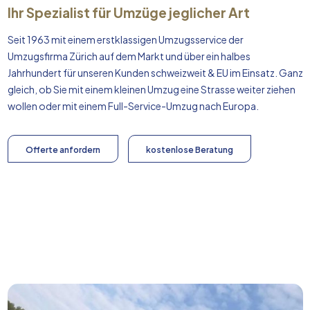
Ihr Spezialist für Umzüge jeglicher Art
Seit 1963 mit einem erstklassigen Umzugsservice der
Umzugsfirma Zürich auf dem Markt und über ein halbes
Jahrhundert für unseren Kunden schweizweit & EU im Einsatz. Ganz
gleich, ob Sie mit einem kleinen Umzug eine Strasse weiter ziehen
wollen oder mit einem Full-Service-Umzug nach
Europa
.
Offerte anfordern
kostenlose Beratung