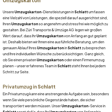
Umzugskarton
Unsere
Umzugskarton
-Dienstleistungen in
Schlatt
umfassen
eine Vielzahl von Leistungen, die speziell darauf ausgerichtet sind,
Ihren
Umzugskarton
so angenehm und stressfrei wie möglich zu
gestalten. Bei Züri Transporte & Umzüge AG legen wir großen
Wert darauf, dass Ihr
Umzugskarton
von Anfang an gut geplant
ist. Deshalb bieten wir Ihnen eine ausführliche Beratung, um den
genauen Ablauf Ihres
Umzugskarton
in
Schlatt
zu besprechen
und Ihre individuellen Wünsche zu berücksichtigen. Ganz gleich,
ob Sie einen privaten
Umzugskarton
oder einen Firmenumzug
planen – unser erfahrenes Team in
Schlatt
steht Ihnen bei jedem
Schritt zur Seite.
Privatumzug in
Schlatt
Ein Privatumzug kann eine anstrengende Aufgabe sein, besonders
wenn Sie viele persönliche Gegenstände haben, die sicher
transportiert werden müssen. Unser
Umzugskarton
-Service in
Schlatt
sorgt dafür, dass Ihr
Umzugskarton
von Anfang bis