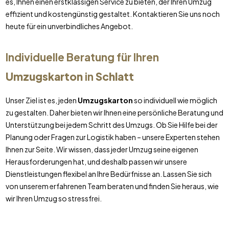
es, Ihnen einen erstklassigen Service zu bieten, der Ihren Umzug
effizient und kostengünstig gestaltet. Kontaktieren Sie uns noch
heute für ein unverbindliches Angebot.
Individuelle Beratung für Ihren
Umzugskarton
in
Schlatt
Unser Ziel ist es, jeden
Umzugskarton
so individuell wie möglich
zu gestalten. Daher bieten wir Ihnen eine persönliche Beratung und
Unterstützung bei jedem Schritt des Umzugs. Ob Sie Hilfe bei der
Planung oder Fragen zur Logistik haben – unsere Experten stehen
Ihnen zur Seite. Wir wissen, dass jeder Umzug seine eigenen
Herausforderungen hat, und deshalb passen wir unsere
Dienstleistungen flexibel an Ihre Bedürfnisse an. Lassen Sie sich
von unserem erfahrenen Team beraten und finden Sie heraus, wie
wir Ihren Umzug so stressfrei.