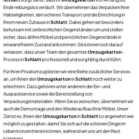
Ende reibungslos verläuft. Wir übernehmen das Verpacken Ihrer
Habseligkeiten, den sicheren Transport und die Einrichtung in
Ihrem neuen Zuhause in
Schlatt
. Dabei gehen wir besonders
behutsam mit zerbrechlichen Gegenständen um und stellen
sicher, dass all Ihre Möbel und persönlichen Gegenstände in
einwandfreiem Zustand ankommen. Sie können sich darauf
verlassen, dass unser Team den gesamten
Umzugskarton
-
Prozess in
Schlatt
professionell und sorgfältig durchführt.
Für Ihren Privatumzug bieten wir eine Reihe zusätzlicher Services
an, um Ihnen den
Umzugskarton
in
Schlatt
noch weiter zu
erleichtern. Dazu gehören unter anderem der Ein- und
Auspackservice sowie die Bereitstellung von
Verpackungsmaterialien. Wenn Sie es wünschen, übernehmen wir
auch die Demontage und den Wiederaufbau Ihrer Möbel. Unser
Ziel ist es, Ihnen den
Umzugskarton
in
Schlatt
so angenehm wie
möglich zu gestalten, damit Sie sich auf die schönen Dinge im
Leben konzentrieren können, während wir uns um den Rest
kümmern.