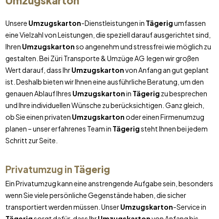
Umzugskarton
Unsere
Umzugskarton
-Dienstleistungen in
Tägerig
umfassen
eine Vielzahl von Leistungen, die speziell darauf ausgerichtet sind,
Ihren
Umzugskarton
so angenehm und stressfrei wie möglich zu
gestalten. Bei Züri Transporte & Umzüge AG legen wir großen
Wert darauf, dass Ihr
Umzugskarton
von Anfang an gut geplant
ist. Deshalb bieten wir Ihnen eine ausführliche Beratung, um den
genauen Ablauf Ihres
Umzugskarton
in
Tägerig
zu besprechen
und Ihre individuellen Wünsche zu berücksichtigen. Ganz gleich,
ob Sie einen privaten
Umzugskarton
oder einen Firmenumzug
planen – unser erfahrenes Team in
Tägerig
steht Ihnen bei jedem
Schritt zur Seite.
Privatumzug in
Tägerig
Ein Privatumzug kann eine anstrengende Aufgabe sein, besonders
wenn Sie viele persönliche Gegenstände haben, die sicher
transportiert werden müssen. Unser
Umzugskarton
-Service in
Tägerig
sorgt dafür, dass Ihr
Umzugskarton
von Anfang bis