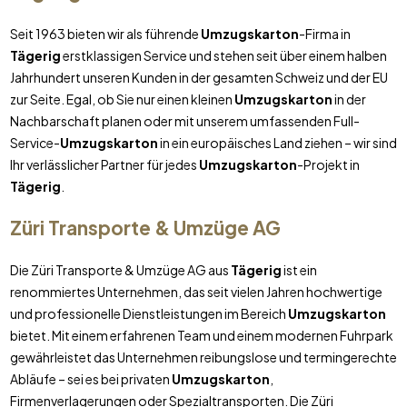
Seit 1963 bieten wir als führende
Umzugskarton
-Firma in
Tägerig
erstklassigen Service und stehen seit über einem halben
Jahrhundert unseren Kunden in der gesamten Schweiz und der EU
zur Seite. Egal, ob Sie nur einen kleinen
Umzugskarton
in der
Nachbarschaft planen oder mit unserem umfassenden Full-
Service-
Umzugskarton
in ein europäisches Land ziehen – wir sind
Ihr verlässlicher Partner für jedes
Umzugskarton
-Projekt in
Tägerig
.
Züri Transporte & Umzüge AG
Die Züri Transporte & Umzüge AG aus
Tägerig
ist ein
renommiertes Unternehmen, das seit vielen Jahren hochwertige
und professionelle Dienstleistungen im Bereich
Umzugskarton
bietet. Mit einem erfahrenen Team und einem modernen Fuhrpark
gewährleistet das Unternehmen reibungslose und termingerechte
Abläufe – sei es bei privaten
Umzugskarton
,
Firmenverlagerungen oder Spezialtransporten. Die Züri