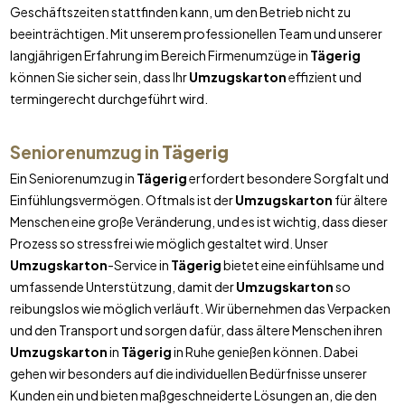
Geschäftszeiten stattfinden kann, um den Betrieb nicht zu
beeinträchtigen. Mit unserem professionellen Team und unserer
langjährigen Erfahrung im Bereich Firmenumzüge in
Tägerig
können Sie sicher sein, dass Ihr
Umzugskarton
effizient und
termingerecht durchgeführt wird.
Seniorenumzug in
Tägerig
Ein Seniorenumzug in
Tägerig
erfordert besondere Sorgfalt und
Einfühlungsvermögen. Oftmals ist der
Umzugskarton
für ältere
Menschen eine große Veränderung, und es ist wichtig, dass dieser
Prozess so stressfrei wie möglich gestaltet wird. Unser
Umzugskarton
-Service in
Tägerig
bietet eine einfühlsame und
umfassende Unterstützung, damit der
Umzugskarton
so
reibungslos wie möglich verläuft. Wir übernehmen das Verpacken
und den Transport und sorgen dafür, dass ältere Menschen ihren
Umzugskarton
in
Tägerig
in Ruhe genießen können. Dabei
gehen wir besonders auf die individuellen Bedürfnisse unserer
Kunden ein und bieten maßgeschneiderte Lösungen an, die den