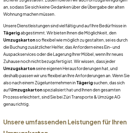
an, sodass Sie sich keine Gedanken über die Übergabe der alten
Wohnung machen müssen.
Unsere Dienstleistungen sind vielfältig und auf Ihre Bedürfnisse in
Tägerig
abgestimmt. Wir bieten Ihnen die Möglichkeit, den
Umzugskarton
so flexibel wie möglich zu gestalten, sei es durch
die Buchung zusätzlicher Helfer, das Anfordern eines Ein- und
Auspackservices oder die Lagerung Ihrer Möbel, wenn Ihr neues
Zuhause noch nicht bezugsfertig ist. Wir wissen, dass jeder
Umzugskarton
seine eigenen Herausforderungen hat, und
deshalb passen wir uns flexibel an Ihre Anforderungen an. Wenn Sie
also nach einem Zügelunternehmen in
Tägerig
suchen, das sich
auf
Umzugskarton
spezialisiert hat und Ihnen den gesamten
Prozess erleichtert, sind Sie bei Züri Transporte & Umzüge AG
genau richtig.
Unsere umfassenden Leistungen für Ihren