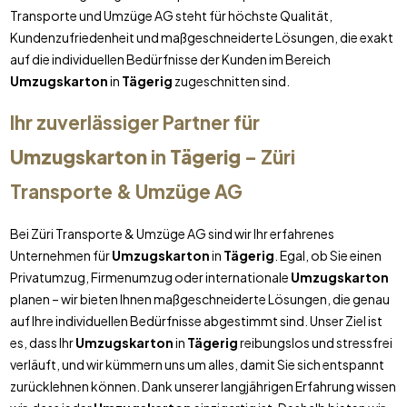
Transporte und Umzüge AG steht für höchste Qualität,
Kundenzufriedenheit und maßgeschneiderte Lösungen, die exakt
auf die individuellen Bedürfnisse der Kunden im Bereich
Umzugskarton
in
Tägerig
zugeschnitten sind.
Ihr zuverlässiger Partner für
Umzugskarton
in
Tägerig
– Züri
Transporte & Umzüge AG
Bei Züri Transporte & Umzüge AG sind wir Ihr erfahrenes
Unternehmen für
Umzugskarton
in
Tägerig
. Egal, ob Sie einen
Privatumzug, Firmenumzug oder internationale
Umzugskarton
planen – wir bieten Ihnen maßgeschneiderte Lösungen, die genau
auf Ihre individuellen Bedürfnisse abgestimmt sind. Unser Ziel ist
es, dass Ihr
Umzugskarton
in
Tägerig
reibungslos und stressfrei
verläuft, und wir kümmern uns um alles, damit Sie sich entspannt
zurücklehnen können. Dank unserer langjährigen Erfahrung wissen