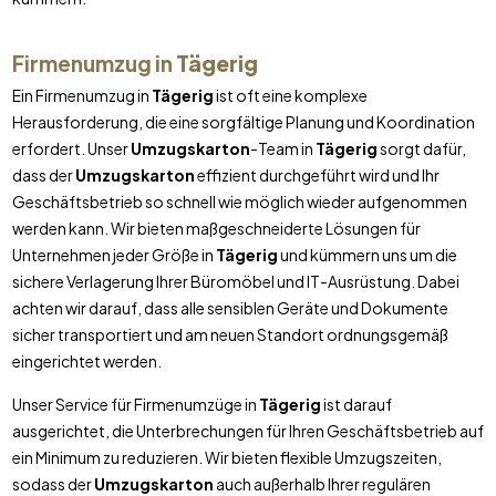
Firmenumzug in
Tägerig
Ein Firmenumzug in
Tägerig
ist oft eine komplexe
Herausforderung, die eine sorgfältige Planung und Koordination
erfordert. Unser
Umzugskarton
-Team in
Tägerig
sorgt dafür,
dass der
Umzugskarton
effizient durchgeführt wird und Ihr
Geschäftsbetrieb so schnell wie möglich wieder aufgenommen
werden kann. Wir bieten maßgeschneiderte Lösungen für
Unternehmen jeder Größe in
Tägerig
und kümmern uns um die
sichere Verlagerung Ihrer Büromöbel und IT-Ausrüstung. Dabei
achten wir darauf, dass alle sensiblen Geräte und Dokumente
sicher transportiert und am neuen Standort ordnungsgemäß
eingerichtet werden.
Unser Service für Firmenumzüge in
Tägerig
ist darauf
ausgerichtet, die Unterbrechungen für Ihren Geschäftsbetrieb auf
ein Minimum zu reduzieren. Wir bieten flexible Umzugszeiten,
sodass der
Umzugskarton
auch außerhalb Ihrer regulären