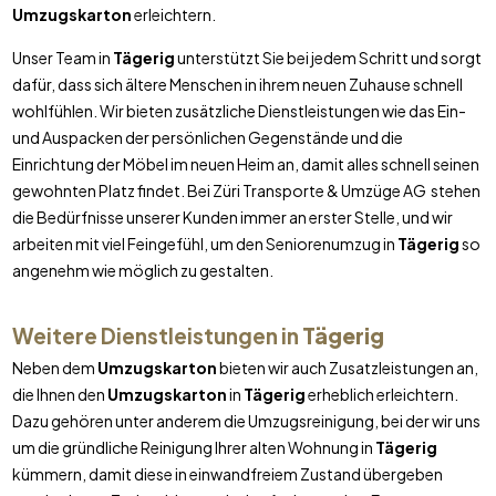
Umzugskarton
erleichtern.
Unser Team in
Tägerig
unterstützt Sie bei jedem Schritt und sorgt
dafür, dass sich ältere Menschen in ihrem neuen Zuhause schnell
wohlfühlen. Wir bieten zusätzliche Dienstleistungen wie das Ein-
und Auspacken der persönlichen Gegenstände und die
Einrichtung der Möbel im neuen Heim an, damit alles schnell seinen
gewohnten Platz findet. Bei Züri Transporte & Umzüge AG stehen
die Bedürfnisse unserer Kunden immer an erster Stelle, und wir
arbeiten mit viel Feingefühl, um den Seniorenumzug in
Tägerig
so
angenehm wie möglich zu gestalten.
Weitere Dienstleistungen in
Tägerig
Neben dem
Umzugskarton
bieten wir auch Zusatzleistungen an,
die Ihnen den
Umzugskarton
in
Tägerig
erheblich erleichtern.
Dazu gehören unter anderem die Umzugsreinigung, bei der wir uns
um die gründliche Reinigung Ihrer alten Wohnung in
Tägerig
kümmern, damit diese in einwandfreiem Zustand übergeben