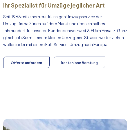
Ihr Spezialist für Umzüge jeglicher Art
Seit 1963 mit einem erstklassigen Umzugsservice der
Umzugsfirma Zürich auf dem Markt und über ein halbes
Jahrhundert für unseren Kunden schweizweit & EU im Einsatz. Ganz
gleich, ob Sie mit einem kleinen Umzug eine Strasse weiter ziehen
wollen oder mit einem Full-Service-Umzug nach
Europa
.
Offerte anfordern
kostenlose Beratung