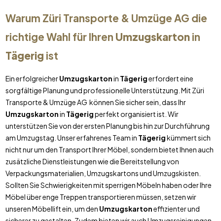
Warum Züri Transporte & Umzüge AG die
richtige Wahl für Ihren
Umzugskarton
in
Tägerig
ist
Ein erfolgreicher
Umzugskarton
in
Tägerig
erfordert eine
sorgfältige Planung und professionelle Unterstützung. Mit Züri
Transporte & Umzüge AG können Sie sicher sein, dass Ihr
Umzugskarton
in
Tägerig
perfekt organisiert ist. Wir
unterstützen Sie von der ersten Planung bis hin zur Durchführung
am Umzugstag. Unser erfahrenes Team in
Tägerig
kümmert sich
nicht nur um den Transport Ihrer Möbel, sondern bietet Ihnen auch
zusätzliche Dienstleistungen wie die Bereitstellung von
Verpackungsmaterialien, Umzugskartons und Umzugskisten.
Sollten Sie Schwierigkeiten mit sperrigen Möbeln haben oder Ihre
Möbel über enge Treppen transportieren müssen, setzen wir
unseren Möbellift ein, um den
Umzugskarton
effizienter und
sicherer zu gestalten. Zudem bieten wir auch Umzugsreinigungen