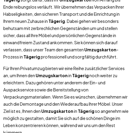
Ende reibungslos verläuft. Wir übernehmen das Verpacken Ihrer
Habseligkeiten, den sicheren Transport und die Einrichtung in
Ihrem neuen Zuhause in
Tägerig
. Dabei gehen wir besonders
behutsam mit zerbrechlichen Gegenständen um und stellen
sicher, dass all Ihre Möbel und persönlichen Gegenstände in
einwandfreiem Zustand ankommen. Sie können sich darauf
verlassen, dass unser Team den gesamten
Umzugskarton
-
Prozess in
Tägerig
professionell und sorgfältig durchführt.
Für Ihren Privatumzug bieten wir eine Reihe zusätzlicher Services
an, um Ihnen den
Umzugskarton
in
Tägerig
noch weiter zu
erleichtern. Dazu gehören unter anderem der Ein- und
Auspackservice sowie die Bereitstellung von
Verpackungsmaterialien. Wenn Sie es wünschen, übernehmen wir
auch die Demontage und den Wiederaufbau Ihrer Möbel. Unser
Ziel ist es, Ihnen den
Umzugskarton
in
Tägerig
so angenehm wie
möglich zu gestalten, damit Sie sich auf die schönen Dinge im
Leben konzentrieren können, während wir uns um den Rest
kümmern.