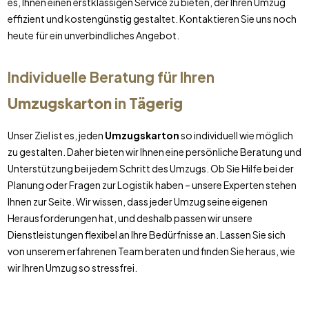
es, Ihnen einen erstklassigen Service zu bieten, der Ihren Umzug
effizient und kostengünstig gestaltet. Kontaktieren Sie uns noch
heute für ein unverbindliches Angebot.
Individuelle Beratung für Ihren
Umzugskarton
in
Tägerig
Unser Ziel ist es, jeden
Umzugskarton
so individuell wie möglich
zu gestalten. Daher bieten wir Ihnen eine persönliche Beratung und
Unterstützung bei jedem Schritt des Umzugs. Ob Sie Hilfe bei der
Planung oder Fragen zur Logistik haben – unsere Experten stehen
Ihnen zur Seite. Wir wissen, dass jeder Umzug seine eigenen
Herausforderungen hat, und deshalb passen wir unsere
Dienstleistungen flexibel an Ihre Bedürfnisse an. Lassen Sie sich
von unserem erfahrenen Team beraten und finden Sie heraus, wie
wir Ihren Umzug so stressfrei.