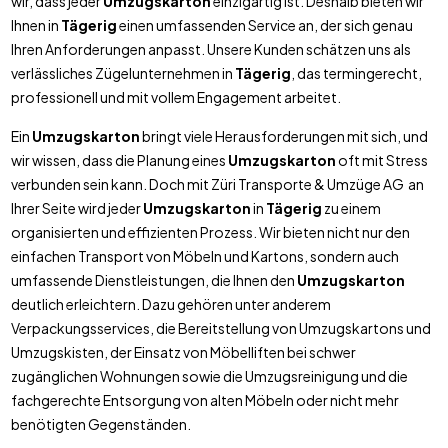
wir, dass jeder
Umzugskarton
einzigartig ist. Deshalb bieten wir
Ihnen in
Tägerig
einen umfassenden Service an, der sich genau
Ihren Anforderungen anpasst. Unsere Kunden schätzen uns als
verlässliches Zügelunternehmen in
Tägerig
, das termingerecht,
professionell und mit vollem Engagement arbeitet.
Ein
Umzugskarton
bringt viele Herausforderungen mit sich, und
wir wissen, dass die Planung eines
Umzugskarton
oft mit Stress
verbunden sein kann. Doch mit Züri Transporte & Umzüge AG an
Ihrer Seite wird jeder
Umzugskarton
in
Tägerig
zu einem
organisierten und effizienten Prozess. Wir bieten nicht nur den
einfachen Transport von Möbeln und Kartons, sondern auch
umfassende Dienstleistungen, die Ihnen den
Umzugskarton
deutlich erleichtern. Dazu gehören unter anderem
Verpackungsservices, die Bereitstellung von Umzugskartons und
Umzugskisten, der Einsatz von Möbelliften bei schwer
zugänglichen Wohnungen sowie die Umzugsreinigung und die
fachgerechte Entsorgung von alten Möbeln oder nicht mehr
benötigten Gegenständen.