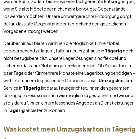
werden kann. Zudem bieten wir eine fachgerechte Entsorgung an,
wenn Sie alte Möbel oder nicht mehr benötigte Gegenstände
loswerden möchten. Unsere umweltgerechte Entsorgung sorgt
dafür, dass alle Gegenstände entsprechend den gesetzlichen
Vorgaben entsorgt werden.
Darüber hinaus bieten wir Ihnen die Möglichkeit, Ihre Möbel
vorübergehend zu lagern, falls Ihr neues Zuhause in
Tägerig
noch
nicht bezugsbereit ist. Unsere Lagerlösungen sind flexibel und
sicher, sodass Ihre Möbel in guten Händen sind. Ob Sie nur für ein
paar Tage oder für mehrere Monate eine Lagerlösung benötigen –
wir bieten Ihnen die passenden Optionen. Unser
Umzugskarton
-
Service in
Tägerig
ist darauf ausgerichtet, Ihnen den gesamten
Umzugsprozess so einfach wie möglich zu gestalten, und wir sind
stolz darauf, Ihnen ein umfassendes Angebot an Dienstleistungen
in
Tägerig
anbieten zu können.
Was kostet mein
Umzugskarton
in
Tägerig