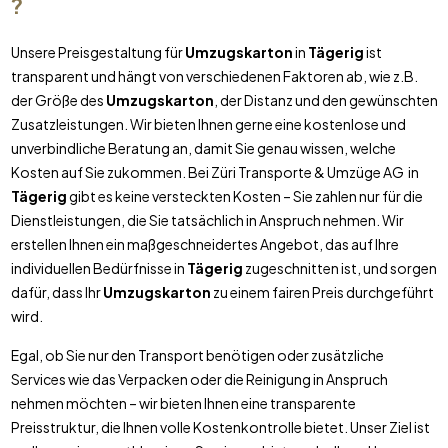
?
Unsere Preisgestaltung für
Umzugskarton
in
Tägerig
ist
transparent und hängt von verschiedenen Faktoren ab, wie z.B.
der Größe des
Umzugskarton
, der Distanz und den gewünschten
Zusatzleistungen. Wir bieten Ihnen gerne eine kostenlose und
unverbindliche Beratung an, damit Sie genau wissen, welche
Kosten auf Sie zukommen. Bei Züri Transporte & Umzüge AG in
Tägerig
gibt es keine versteckten Kosten – Sie zahlen nur für die
Dienstleistungen, die Sie tatsächlich in Anspruch nehmen. Wir
erstellen Ihnen ein maßgeschneidertes Angebot, das auf Ihre
individuellen Bedürfnisse in
Tägerig
zugeschnitten ist, und sorgen
dafür, dass Ihr
Umzugskarton
zu einem fairen Preis durchgeführt
wird.
Egal, ob Sie nur den Transport benötigen oder zusätzliche
Services wie das Verpacken oder die Reinigung in Anspruch
nehmen möchten – wir bieten Ihnen eine transparente
Preisstruktur, die Ihnen volle Kostenkontrolle bietet. Unser Ziel ist