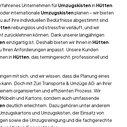
r erfahrenes Unternehmen für
Umzugskisten
in
Hütten
.
oder internationale
Umzugskisten
planen – wir bieten
auf Ihre individuellen Bedürfnisse abgestimmt sind.
tten
reibungslos und stressfrei verläuft, und wir
nt zurücklehnen können. Dank unserer langjährigen
en
einzigartig ist. Deshalb bieten wir Ihnen in
Hütten
au Ihren Anforderungen anpasst. Unsere Kunden
hmen in
Hütten
, das termingerecht, professionell und
ngen mit sich, und wir wissen, dass die Planung eines
n kann. Doch mit Züri Transporte & Umzüge AG an Ihrer
einem organisierten und effizienten Prozess. Wir
on Möbeln und Kartons, sondern auch umfassende
en
deutlich erleichtern. Dazu gehören unter anderem
 Umzugskartons und Umzugskisten, der Einsatz von
gen sowie die Umzugsreinigung und die fachgerechte