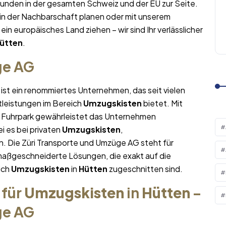
Kunden in der gesamten Schweiz und der EU zur Seite.
in der Nachbarschaft planen oder mit unserem
 ein europäisches Land ziehen – wir sind Ihr verlässlicher
ütten
.
ge AG
ist ein renommiertes Unternehmen, das seit vielen
tleistungen im Bereich
Umzugskisten
bietet. Mit
Fuhrpark gewährleistet das Unternehmen
i es bei privaten
Umzugskisten
,
. Die Züri Transporte und Umzüge AG steht für
maßgeschneiderte Lösungen, die exakt auf die
ich
Umzugskisten
in
Hütten
zugeschnitten sind.
 für
Umzugskisten
in
Hütten
–
ge AG