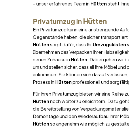
– unser erfahrenes Team in
Hütten
steht Ihne
Privatumzug in
Hütten
Ein Privatumzug kann eine anstrengende Aufg
Gegenstände haben, die sicher transportier
Hütten
sorgt dafür, dass Ihr
Umzugskisten
v
übernehmen das Verpacken Ihrer Habseligkeite
neuen Zuhause in
Hütten
. Dabei gehen wir 
um und stellen sicher, dass all Ihre Möbel u
ankommen. Sie können sich darauf verlassen
Prozess in
Hütten
professionell und sorgfälti
Für Ihren Privatumzug bieten wir eine Reihe z
Hütten
noch weiter zu erleichtern. Dazu geh
die Bereitstellung von Verpackungsmateriali
Demontage und den Wiederaufbau Ihrer Möbel.
Hütten
so angenehm wie möglich zu gestalten