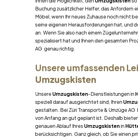
Ihnen die Möglichkeit, den
Umzugskisten
so 
Buchung zusätzlicher Helfer, das Anfordern e
Möbel, wenn Ihr neues Zuhause noch nicht bez
seine eigenen Herausforderungen hat, und des
an. Wenn Sie also nach einem Zügelunterneh
spezialisiert hat und Ihnen den gesamten Proz
AG genau richtig.
Unsere umfassenden Lei
Umzugskisten
Unsere
Umzugskisten
-Dienstleistungen in
speziell darauf ausgerichtet sind, Ihren
Umzu
gestalten. Bei Züri Transporte & Umzüge AG l
von Anfang an gut geplant ist. Deshalb bieten
genauen Ablauf Ihres
Umzugskisten
in
Hütt
berücksichtigen. Ganz gleich, ob Sie einen pr