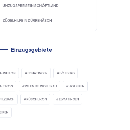
UMZUGSPREISE IN SCHÖFTLAND
ZÜGELHILFE IN DÜRRENÄSCH
Einzugsgebiete
AUSLIKON
EBMATINGEN
BÖZBERG
ALTIKON
WILEN BEI WOLLERAU
HOLZIKEN
FILZBACH
RÜSCHLIKON
EBMATINGEN
EIKEN