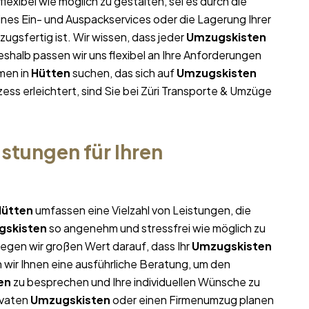
flexibel wie möglich zu gestalten, sei es durch die
ines Ein- und Auspackservices oder die Lagerung Ihrer
ugsfertig ist. Wir wissen, dass jeder
Umzugskisten
halb passen wir uns flexibel an Ihre Anforderungen
men in
Hütten
suchen, das sich auf
Umzugskisten
ess erleichtert, sind Sie bei Züri Transporte & Umzüge
stungen für Ihren
Hütten
umfassen eine Vielzahl von Leistungen, die
gskisten
so angenehm und stressfrei wie möglich zu
egen wir großen Wert darauf, dass Ihr
Umzugskisten
 wir Ihnen eine ausführliche Beratung, um den
en
zu besprechen und Ihre individuellen Wünsche zu
ivaten
Umzugskisten
oder einen Firmenumzug planen