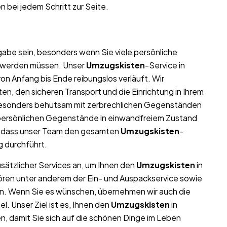
n bei jedem Schritt zur Seite.
abe sein, besonders wenn Sie viele persönliche
t werden müssen. Unser
Umzugskisten
-Service in
on Anfang bis Ende reibungslos verläuft. Wir
n, den sicheren Transport und die Einrichtung in Ihrem
besonders behutsam mit zerbrechlichen Gegenständen
nd persönlichen Gegenstände in einwandfreiem Zustand
, dass unser Team den gesamten
Umzugskisten
-
g durchführt.
usätzlicher Services an, um Ihnen den
Umzugskisten
in
ören unter anderem der Ein- und Auspackservice sowie
en. Wenn Sie es wünschen, übernehmen wir auch die
 Unser Ziel ist es, Ihnen den
Umzugskisten
in
, damit Sie sich auf die schönen Dinge im Leben