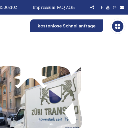
45002102
Impressum
FAQ
AGB
kostenlose Schnellanfrage