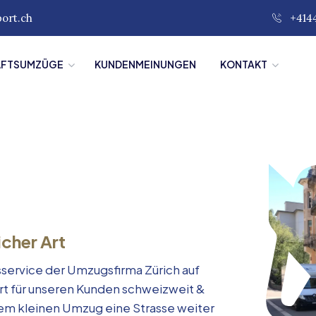
port.ch
+414
ÄFTSUMZÜGE
KUNDENMEINUNGEN
KONTAKT
icher Art
service der Umzugsfirma Zürich auf
rt für unseren Kunden schweizweit &
inem kleinen Umzug eine Strasse weiter