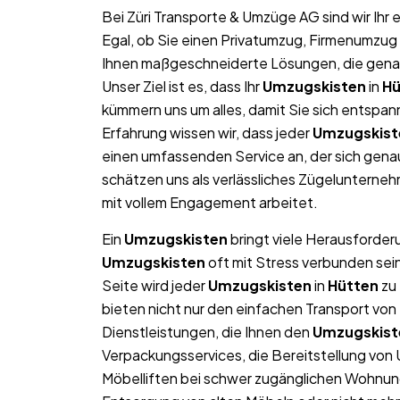
Bei Züri Transporte & Umzüge AG sind wir Ih
Egal, ob Sie einen Privatumzug, Firmenumzug 
Ihnen maßgeschneiderte Lösungen, die genau 
Unser Ziel ist es, dass Ihr
Umzugskisten
in
Hü
kümmern uns um alles, damit Sie sich entspan
Erfahrung wissen wir, dass jeder
Umzugskist
einen umfassenden Service an, der sich gen
schätzen uns als verlässliches Zügelunterne
mit vollem Engagement arbeitet.
Ein
Umzugskisten
bringt viele Herausforderu
Umzugskisten
oft mit Stress verbunden sei
Seite wird jeder
Umzugskisten
in
Hütten
zu 
bieten nicht nur den einfachen Transport v
Dienstleistungen, die Ihnen den
Umzugskist
Verpackungsservices, die Bereitstellung von
Möbelliften bei schwer zugänglichen Wohnun