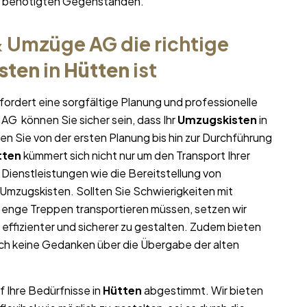
hr benötigten Gegenständen.
 Umzüge AG die richtige
sten
in
Hütten
ist
fordert eine sorgfältige Planung und professionelle
AG können Sie sicher sein, dass Ihr
Umzugskisten
in
zen Sie von der ersten Planung bis hin zur Durchführung
tten
kümmert sich nicht nur um den Transport Ihrer
 Dienstleistungen wie die Bereitstellung von
mzugskisten. Sollten Sie Schwierigkeiten mit
 enge Treppen transportieren müssen, setzen wir
effizienter und sicherer zu gestalten. Zudem bieten
ich keine Gedanken über die Übergabe der alten
f Ihre Bedürfnisse in
Hütten
abgestimmt. Wir bieten