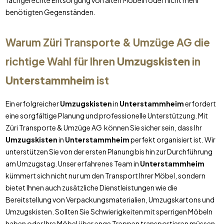
fachgerechte Entsorgung von alten Möbeln oder nicht mehr
benötigten Gegenständen.
Warum Züri Transporte & Umzüge AG die
richtige Wahl für Ihren
Umzugskisten
in
Unterstammheim
ist
Ein erfolgreicher
Umzugskisten
in
Unterstammheim
erfordert
eine sorgfältige Planung und professionelle Unterstützung. Mit
Züri Transporte & Umzüge AG können Sie sicher sein, dass Ihr
Umzugskisten
in
Unterstammheim
perfekt organisiert ist. Wir
unterstützen Sie von der ersten Planung bis hin zur Durchführung
am Umzugstag. Unser erfahrenes Team in
Unterstammheim
kümmert sich nicht nur um den Transport Ihrer Möbel, sondern
bietet Ihnen auch zusätzliche Dienstleistungen wie die
Bereitstellung von Verpackungsmaterialien, Umzugskartons und
Umzugskisten. Sollten Sie Schwierigkeiten mit sperrigen Möbeln
haben oder Ihre Möbel über enge Treppen transportieren müssen,