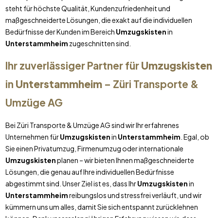
steht für höchste Qualität, Kundenzufriedenheit und
maßgeschneiderte Lösungen, die exakt auf die individuellen
Bedürfnisse der Kunden im Bereich
Umzugskisten
in
Unterstammheim
zugeschnitten sind.
Ihr zuverlässiger Partner für
Umzugskisten
in
Unterstammheim
– Züri Transporte &
Umzüge AG
Bei Züri Transporte & Umzüge AG sind wir Ihr erfahrenes
Unternehmen für
Umzugskisten
in
Unterstammheim
. Egal, ob
Sie einen Privatumzug, Firmenumzug oder internationale
Umzugskisten
planen – wir bieten Ihnen maßgeschneiderte
Lösungen, die genau auf Ihre individuellen Bedürfnisse
abgestimmt sind. Unser Ziel ist es, dass Ihr
Umzugskisten
in
Unterstammheim
reibungslos und stressfrei verläuft, und wir
kümmern uns um alles, damit Sie sich entspannt zurücklehnen