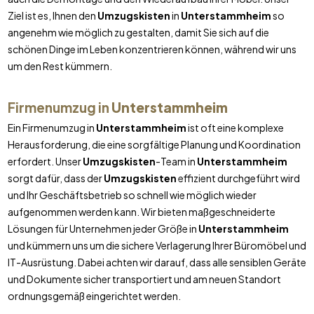
Ziel ist es, Ihnen den
Umzugskisten
in
Unterstammheim
so
angenehm wie möglich zu gestalten, damit Sie sich auf die
schönen Dinge im Leben konzentrieren können, während wir uns
um den Rest kümmern.
Firmenumzug in
Unterstammheim
Ein Firmenumzug in
Unterstammheim
ist oft eine komplexe
Herausforderung, die eine sorgfältige Planung und Koordination
erfordert. Unser
Umzugskisten
-Team in
Unterstammheim
sorgt dafür, dass der
Umzugskisten
effizient durchgeführt wird
und Ihr Geschäftsbetrieb so schnell wie möglich wieder
aufgenommen werden kann. Wir bieten maßgeschneiderte
Lösungen für Unternehmen jeder Größe in
Unterstammheim
und kümmern uns um die sichere Verlagerung Ihrer Büromöbel und
IT-Ausrüstung. Dabei achten wir darauf, dass alle sensiblen Geräte
und Dokumente sicher transportiert und am neuen Standort
ordnungsgemäß eingerichtet werden.