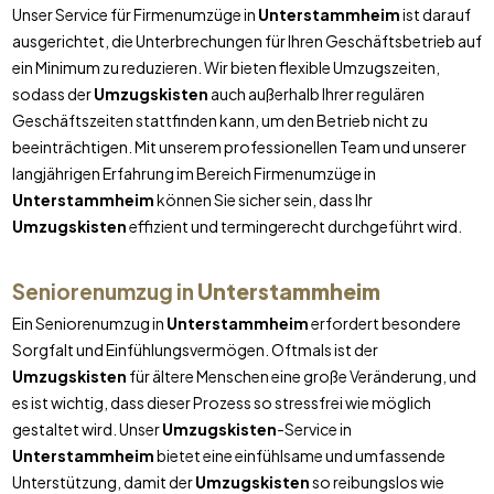
Unser Service für Firmenumzüge in
Unterstammheim
ist darauf
ausgerichtet, die Unterbrechungen für Ihren Geschäftsbetrieb auf
ein Minimum zu reduzieren. Wir bieten flexible Umzugszeiten,
sodass der
Umzugskisten
auch außerhalb Ihrer regulären
Geschäftszeiten stattfinden kann, um den Betrieb nicht zu
beeinträchtigen. Mit unserem professionellen Team und unserer
langjährigen Erfahrung im Bereich Firmenumzüge in
Unterstammheim
können Sie sicher sein, dass Ihr
Umzugskisten
effizient und termingerecht durchgeführt wird.
Seniorenumzug in
Unterstammheim
Ein Seniorenumzug in
Unterstammheim
erfordert besondere
Sorgfalt und Einfühlungsvermögen. Oftmals ist der
Umzugskisten
für ältere Menschen eine große Veränderung, und
es ist wichtig, dass dieser Prozess so stressfrei wie möglich
gestaltet wird. Unser
Umzugskisten
-Service in
Unterstammheim
bietet eine einfühlsame und umfassende
Unterstützung, damit der
Umzugskisten
so reibungslos wie