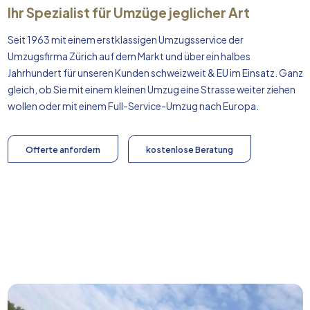
Ihr Spezialist für Umzüge jeglicher Art
Seit 1963 mit einem erstklassigen Umzugsservice der
Umzugsfirma Zürich auf dem Markt und über ein halbes
Jahrhundert für unseren Kunden schweizweit & EU im Einsatz. Ganz
gleich, ob Sie mit einem kleinen Umzug eine Strasse weiter ziehen
wollen oder mit einem Full-Service-Umzug nach
Europa
.
Offerte anfordern
kostenlose Beratung