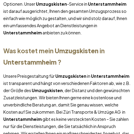
Optionen. Unser
Umzugskisten
-Service in
Unterstammheim
ist darauf ausgerichtet, Ihnen den gesamten Umzugsprozess so
einfach wie möglich zu gestalten, und wir sind stolz darauf, Ihnen
ein umfassendes Angebot an Dienstleistungen in
Unterstammheim
anbieten zu können.
Was kostet mein
Umzugskisten
in
Unterstammheim
?
Unsere Preisgestaltung für
Umzugskisten
in
Unterstammheim
ist transparent und hängt von verschiedenen Faktoren ab, wie z.B.
der Größe des
Umzugskisten
, der Distanz und den gewünschten
Zusatzleistungen. Wir bieten Ihnen gerne eine kostenlose und
unverbindliche Beratung an, damit Sie genau wissen, welche
Kosten auf Sie zukommen. Bei Züri Transporte & Umzüge AG in
Unterstammheim
gibt es keine versteckten Kosten – Sie zahlen
nur für die Dienstleistungen, die Sie tatsächlich in Anspruch
nehmen. Wir erstellen Ihnen ein maßgeschneidertes Angebot, das