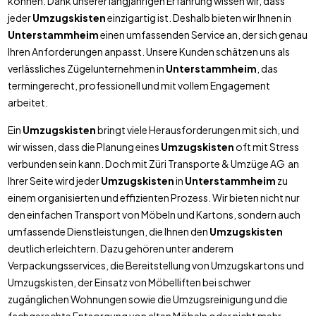
können. Dank unserer langjährigen Erfahrung wissen wir, dass
jeder
Umzugskisten
einzigartig ist. Deshalb bieten wir Ihnen in
Unterstammheim
einen umfassenden Service an, der sich genau
Ihren Anforderungen anpasst. Unsere Kunden schätzen uns als
verlässliches Zügelunternehmen in
Unterstammheim
, das
termingerecht, professionell und mit vollem Engagement
arbeitet.
Ein
Umzugskisten
bringt viele Herausforderungen mit sich, und
wir wissen, dass die Planung eines
Umzugskisten
oft mit Stress
verbunden sein kann. Doch mit Züri Transporte & Umzüge AG an
Ihrer Seite wird jeder
Umzugskisten
in
Unterstammheim
zu
einem organisierten und effizienten Prozess. Wir bieten nicht nur
den einfachen Transport von Möbeln und Kartons, sondern auch
umfassende Dienstleistungen, die Ihnen den
Umzugskisten
deutlich erleichtern. Dazu gehören unter anderem
Verpackungsservices, die Bereitstellung von Umzugskartons und
Umzugskisten, der Einsatz von Möbelliften bei schwer
zugänglichen Wohnungen sowie die Umzugsreinigung und die