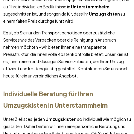
auf Ihre individuellen Bedürfnisse in
Unterstammheim
zugeschnitten ist, und sorgen dafür, dass Ihr
Umzugskisten
zu
einem fairen Preis durchgeführt wird.
Egal, ob Sie nur den Transport benötigen oder zusätzliche
Services wie das Verpacken oder die Reinigung in Anspruch
nehmen möchten – wir bieten Ihnen eine transparente
Preisstruktur, die Ihnen volle Kostenkontrolle bietet. Unser Ziel ist
es, Ihnen einen erstklassigen Service zu bieten, der Ihren Umzug
effizient und kostengünstig gestaltet. Kontaktieren Sie uns noch
heute für ein unverbindliches Angebot.
Individuelle Beratung für Ihren
Umzugskisten
in
Unterstammheim
Unser Ziel ist es, jeden
Umzugskisten
so individuell wie möglich zu
gestalten. Daher bieten wir Ihnen eine persönliche Beratung und
Unterstützung bei jedem Schritt des Umzugs. Ob Sie Hilfe bei der