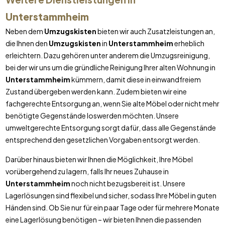
Unterstammheim
Neben dem
Umzugskisten
bieten wir auch Zusatzleistungen an,
die Ihnen den
Umzugskisten
in
Unterstammheim
erheblich
erleichtern. Dazu gehören unter anderem die Umzugsreinigung,
bei der wir uns um die gründliche Reinigung Ihrer alten Wohnung in
Unterstammheim
kümmern, damit diese in einwandfreiem
Zustand übergeben werden kann. Zudem bieten wir eine
fachgerechte Entsorgung an, wenn Sie alte Möbel oder nicht mehr
benötigte Gegenstände loswerden möchten. Unsere
umweltgerechte Entsorgung sorgt dafür, dass alle Gegenstände
entsprechend den gesetzlichen Vorgaben entsorgt werden.
Darüber hinaus bieten wir Ihnen die Möglichkeit, Ihre Möbel
vorübergehend zu lagern, falls Ihr neues Zuhause in
Unterstammheim
noch nicht bezugsbereit ist. Unsere
Lagerlösungen sind flexibel und sicher, sodass Ihre Möbel in guten
Händen sind. Ob Sie nur für ein paar Tage oder für mehrere Monate
eine Lagerlösung benötigen – wir bieten Ihnen die passenden