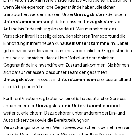
wenn Sie viele persönliche Gegenstände haben, die sicher
transportiert werden müssen. Unser
Umzugskisten
-Service in
Unterstammheim
sorgt dafür, dass Ihr
Umzugskisten
von
Anfang bis Ende reibungslos verläuft. Wir übernehmen das
Verpacken Ihrer Habseligkeiten, den sicheren Transport und die
Einrichtung in Ihrem neuen Zuhause in
Unterstammheim
. Dabei
gehen wir besonders behutsam mit zerbrechlichen Gegenständen
um und stellen sicher, dass all Ihre Möbel und persönlichen
Gegenstände in einwandfreiem Zustand ankommen. Sie können
sich darauf verlassen, dass unser Team den gesamten
Umzugskisten
-Prozess in
Unterstammheim
professionell und
sorgfältig durchführt.
Für Ihren Privatumzug bieten wir eine Reihe zusätzlicher Services
an, um Ihnen den
Umzugskisten
in
Unterstammheim
noch
weiter zu erleichtern. Dazu gehören unter anderem der Ein- und
Auspackservice sowie die Bereitstellung von
Verpackungsmaterialien. Wenn Sie es wünschen, übernehmen wir
auch die Demontage und den Wiederaufbau Ihrer Möbel. Unser