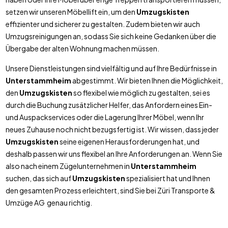
setzen wir unseren Möbellift ein, um den
Umzugskisten
effizienter und sicherer zu gestalten. Zudem bieten wir auch
Umzugsreinigungen an, sodass Sie sich keine Gedanken über die
Übergabe der alten Wohnung machen müssen.
Unsere Dienstleistungen sind vielfältig und auf Ihre Bedürfnisse in
Unterstammheim
abgestimmt. Wir bieten Ihnen die Möglichkeit,
den
Umzugskisten
so flexibel wie möglich zu gestalten, sei es
durch die Buchung zusätzlicher Helfer, das Anfordern eines Ein-
und Auspackservices oder die Lagerung Ihrer Möbel, wenn Ihr
neues Zuhause noch nicht bezugsfertig ist. Wir wissen, dass jeder
Umzugskisten
seine eigenen Herausforderungen hat, und
deshalb passen wir uns flexibel an Ihre Anforderungen an. Wenn Sie
also nach einem Zügelunternehmen in
Unterstammheim
suchen, das sich auf
Umzugskisten
spezialisiert hat und Ihnen
den gesamten Prozess erleichtert, sind Sie bei Züri Transporte &
Umzüge AG genau richtig.