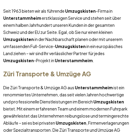
Seit 1963 bieten wir als führende
Umzugskisten
-Firma in
Unterstammheim
erstklassigen Service und stehen seit über
einem halben Jahrhundert unseren Kunden in der gesamten
Schweiz und der EU zur Seite. Egal, ob Sie nur einen kleinen
Umzugskisten
in der Nachbarschaft planen oder mit unserem
umfassenden Full-Service-
Umzugskisten
in ein europäisches
Land ziehen – wir sind Ihr verlässlicher Partner für jedes
Umzugskisten
-Projekt in
Unterstammheim
.
Züri Transporte & Umzüge AG
Die Züri Transporte & Umzüge AG aus
Unterstammheim
ist ein
renommiertes Unternehmen, das seit vielen Jahren hochwertige
und professionelle Dienstleistungen im Bereich
Umzugskisten
bietet. Mit einem erfahrenen Team und einem modernen Fuhrpark
gewährleistet das Unternehmen reibungslose und termingerechte
Abläufe – sei es bei privaten
Umzugskisten
, Firmenverlagerungen
oder Spezialtransporten. Die Züri Transporte und Umzüge AG