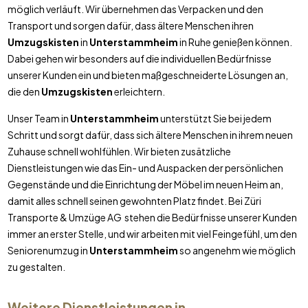
möglich verläuft. Wir übernehmen das Verpacken und den
Transport und sorgen dafür, dass ältere Menschen ihren
Umzugskisten
in
Unterstammheim
in Ruhe genießen können.
Dabei gehen wir besonders auf die individuellen Bedürfnisse
unserer Kunden ein und bieten maßgeschneiderte Lösungen an,
die den
Umzugskisten
erleichtern.
Unser Team in
Unterstammheim
unterstützt Sie bei jedem
Schritt und sorgt dafür, dass sich ältere Menschen in ihrem neuen
Zuhause schnell wohlfühlen. Wir bieten zusätzliche
Dienstleistungen wie das Ein- und Auspacken der persönlichen
Gegenstände und die Einrichtung der Möbel im neuen Heim an,
damit alles schnell seinen gewohnten Platz findet. Bei Züri
Transporte & Umzüge AG stehen die Bedürfnisse unserer Kunden
immer an erster Stelle, und wir arbeiten mit viel Feingefühl, um den
Seniorenumzug in
Unterstammheim
so angenehm wie möglich
zu gestalten.
Weitere Dienstleistungen in