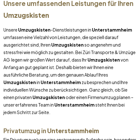
Unsere umfassenden Leistungen für Ihren
Umzugskisten
Unsere
Umzugskisten
-Dienstleistungen in
Unterstammheim
umfassen eine Vielzahl von Leistungen, die speziell darauf
ausgerichtet sind, Ihren
Umzugskisten
so angenehm und
stressfrei wie möglich zu gestalten. Bei Züri Transporte & Umzüge
AG legen wir großen Wert darauf, dass Ihr
Umzugskisten
von
Anfang an gut geplant ist. Deshalb bieten wir Ihnen eine
ausführliche Beratung, um den genauen Ablauf Ihres
Umzugskisten
in
Unterstammheim
zu besprechen und Ihre
individuellen Wünsche zu berücksichtigen. Ganz gleich, ob Sie
einen privaten
Umzugskisten
oder einen Firmenumzug planen –
unser erfahrenes Team in
Unterstammheim
steht Ihnen bei
jedem Schritt zur Seite.
Privatumzug in
Unterstammheim
Ein Privatumzug kann eine anstrengende Aufgabe sein, besonders