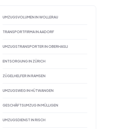
UMZUGSVOLUMEN IN WOLLERAU
TRANSPORTFIRMA IN AADORF
UMZUGSTRANSPORTER IN OBERHASLI
ENTSORGUNG IN ZÜRICH
ZÜGELHELFER IN RAMSEN
UMZUGSWEG IN HÜTWANGEN
GESCHÄFTSUMZUG IN MÜLLIGEN
UMZUGSDIENST IN RISCH