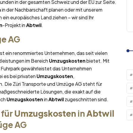
Kunden in der gesamten Schweiz und der EU zur Seite.
n
in der Nachbarschaft planen oder mit unserem
n ein europäisches Land ziehen – wir sind Ihr
n
-Projekt in
Abtwil
.
ge AG
ist ein renommiertes Unternehmen, das seit vielen
tleistungen im Bereich
Umzugskosten
bietet. Mit
Fuhrpark gewährleistet das Unternehmen
i es bei privaten
Umzugskosten
,
. Die Züri Transporte und Umzüge AG steht für
maßgeschneiderte Lösungen, die exakt auf die
ich
Umzugskosten
in
Abtwil
zugeschnitten sind.
 für
Umzugskosten
in
Abtwil
züge AG