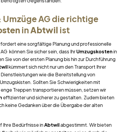
hr benötigten Gegenständen.
 Umzüge AG die richtige
sten
in
Abtwil
ist
fordert eine sorgfältige Planung und professionelle
AG können Sie sicher sein, dass Ihr
Umzugskosten
in
zen Sie von der ersten Planung bis hin zur Durchführung
wil
kümmert sich nicht nur um den Transport Ihrer
 Dienstleistungen wie die Bereitstellung von
mzugskisten. Sollten Sie Schwierigkeiten mit
 enge Treppen transportieren müssen, setzen wir
n
effizienter und sicherer zu gestalten. Zudem bieten
ich keine Gedanken über die Übergabe der alten
f Ihre Bedürfnisse in
Abtwil
abgestimmt. Wir bieten