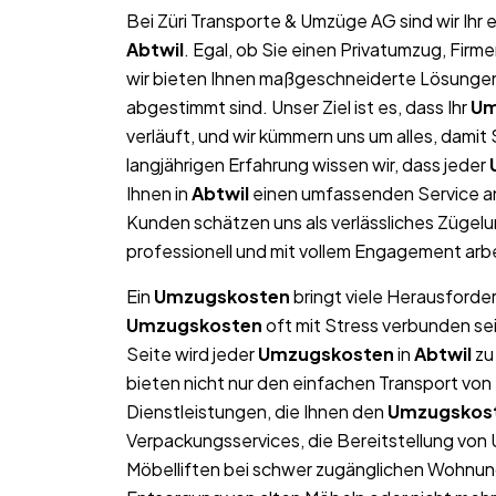
Bei Züri Transporte & Umzüge AG sind wir Ih
Abtwil
. Egal, ob Sie einen Privatumzug, Fir
wir bieten Ihnen maßgeschneiderte Lösungen, 
abgestimmt sind. Unser Ziel ist es, dass Ihr
Um
verläuft, und wir kümmern uns um alles, dami
langjährigen Erfahrung wissen wir, dass jeder
Ihnen in
Abtwil
einen umfassenden Service an
Kunden schätzen uns als verlässliches Zügel
professionell und mit vollem Engagement arb
Ein
Umzugskosten
bringt viele Herausforder
Umzugskosten
oft mit Stress verbunden se
Seite wird jeder
Umzugskosten
in
Abtwil
zu
bieten nicht nur den einfachen Transport v
Dienstleistungen, die Ihnen den
Umzugskos
Verpackungsservices, die Bereitstellung von
Möbelliften bei schwer zugänglichen Wohnun