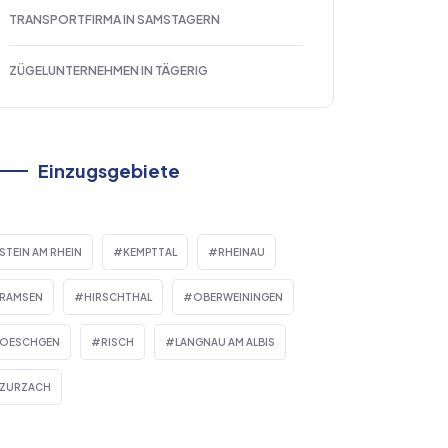
TRANSPORTFIRMA IN SAMSTAGERN
ZÜGELUNTERNEHMEN IN TÄGERIG
Einzugsgebiete
STEIN AM RHEIN
KEMPTTAL
RHEINAU
RAMSEN
HIRSCHTHAL
OBERWEININGEN
OESCHGEN
RISCH
LANGNAU AM ALBIS
ZURZACH