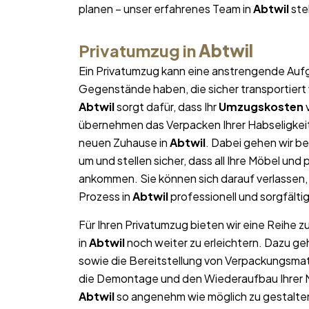
planen – unser erfahrenes Team in
Abtwil
ste
Privatumzug in
Abtwil
Ein Privatumzug kann eine anstrengende Aufg
Gegenstände haben, die sicher transportier
Abtwil
sorgt dafür, dass Ihr
Umzugskosten
v
übernehmen das Verpacken Ihrer Habseligkeite
neuen Zuhause in
Abtwil
. Dabei gehen wir 
um und stellen sicher, dass all Ihre Möbel u
ankommen. Sie können sich darauf verlassen
Prozess in
Abtwil
professionell und sorgfälti
Für Ihren Privatumzug bieten wir eine Reihe z
in
Abtwil
noch weiter zu erleichtern. Dazu g
sowie die Bereitstellung von Verpackungsma
die Demontage und den Wiederaufbau Ihrer Mö
Abtwil
so angenehm wie möglich zu gestalten