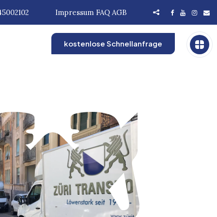
45002102
Impressum
FAQ
AGB
kostenlose Schnellanfrage