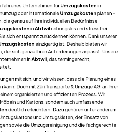
r erfahrenes Unternehmen für
Umzugskosten
in
menumzug oder internationale
Umzugskosten
planen –
die genau auf Ihre individuellen Bedürfnisse
zugskosten
in
Abtwil
reibungslos und stressfrei
t Sie sich entspannt zurücklehnen können. Dank unserer
Umzugskosten
einzigartig ist. Deshalb bieten wir
, der sich genau Ihren Anforderungen anpasst. Unsere
unternehmen in
Abtwil
, das termingerecht,
eitet.
ungen mit sich, und wir wissen, dass die Planung eines
in kann. Doch mit Züri Transporte & Umzüge AG an Ihrer
 einem organisierten und effizienten Prozess. Wir
on Möbeln und Kartons, sondern auch umfassende
ten
deutlich erleichtern. Dazu gehören unter anderem
 Umzugskartons und Umzugskisten, der Einsatz von
gen sowie die Umzugsreinigung und die fachgerechte