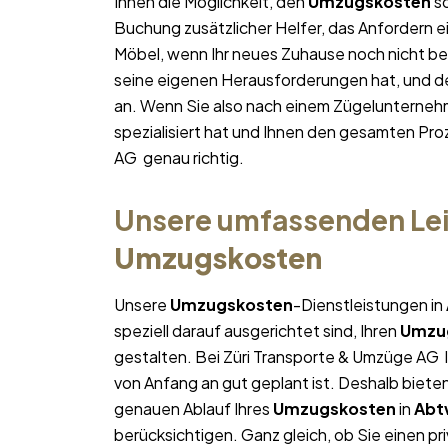
Ihnen die Möglichkeit, den
Umzugskosten
so
Buchung zusätzlicher Helfer, das Anfordern e
Möbel, wenn Ihr neues Zuhause noch nicht bez
seine eigenen Herausforderungen hat, und des
an. Wenn Sie also nach einem Zügelunterneh
spezialisiert hat und Ihnen den gesamten Proz
AG genau richtig.
Unsere umfassenden Lei
Umzugskosten
Unsere
Umzugskosten
-Dienstleistungen in
speziell darauf ausgerichtet sind, Ihren
Umzu
gestalten. Bei Züri Transporte & Umzüge AG l
von Anfang an gut geplant ist. Deshalb bieten
genauen Ablauf Ihres
Umzugskosten
in
Abt
berücksichtigen. Ganz gleich, ob Sie einen pr