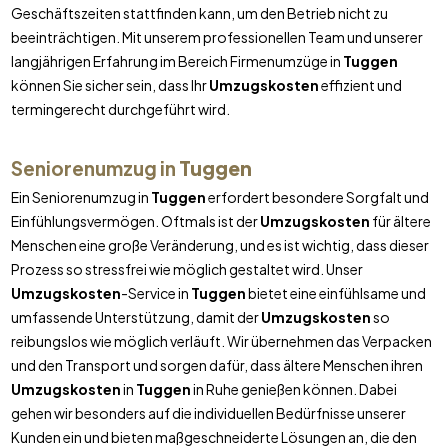
Geschäftszeiten stattfinden kann, um den Betrieb nicht zu
beeinträchtigen. Mit unserem professionellen Team und unserer
langjährigen Erfahrung im Bereich Firmenumzüge in
Tuggen
können Sie sicher sein, dass Ihr
Umzugskosten
effizient und
termingerecht durchgeführt wird.
Seniorenumzug in
Tuggen
Ein Seniorenumzug in
Tuggen
erfordert besondere Sorgfalt und
Einfühlungsvermögen. Oftmals ist der
Umzugskosten
für ältere
Menschen eine große Veränderung, und es ist wichtig, dass dieser
Prozess so stressfrei wie möglich gestaltet wird. Unser
Umzugskosten
-Service in
Tuggen
bietet eine einfühlsame und
umfassende Unterstützung, damit der
Umzugskosten
so
reibungslos wie möglich verläuft. Wir übernehmen das Verpacken
und den Transport und sorgen dafür, dass ältere Menschen ihren
Umzugskosten
in
Tuggen
in Ruhe genießen können. Dabei
gehen wir besonders auf die individuellen Bedürfnisse unserer
Kunden ein und bieten maßgeschneiderte Lösungen an, die den