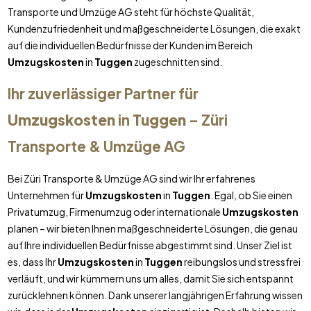
Transporte und Umzüge AG steht für höchste Qualität,
Kundenzufriedenheit und maßgeschneiderte Lösungen, die exakt
auf die individuellen Bedürfnisse der Kunden im Bereich
Umzugskosten
in
Tuggen
zugeschnitten sind.
Ihr zuverlässiger Partner für
Umzugskosten
in
Tuggen
– Züri
Transporte & Umzüge AG
Bei Züri Transporte & Umzüge AG sind wir Ihr erfahrenes
Unternehmen für
Umzugskosten
in
Tuggen
. Egal, ob Sie einen
Privatumzug, Firmenumzug oder internationale
Umzugskosten
planen – wir bieten Ihnen maßgeschneiderte Lösungen, die genau
auf Ihre individuellen Bedürfnisse abgestimmt sind. Unser Ziel ist
es, dass Ihr
Umzugskosten
in
Tuggen
reibungslos und stressfrei
verläuft, und wir kümmern uns um alles, damit Sie sich entspannt
zurücklehnen können. Dank unserer langjährigen Erfahrung wissen