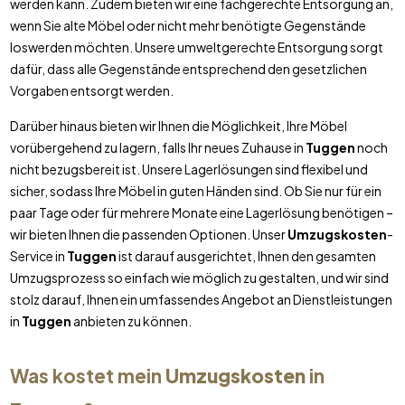
werden kann. Zudem bieten wir eine fachgerechte Entsorgung an,
wenn Sie alte Möbel oder nicht mehr benötigte Gegenstände
loswerden möchten. Unsere umweltgerechte Entsorgung sorgt
dafür, dass alle Gegenstände entsprechend den gesetzlichen
Vorgaben entsorgt werden.
Darüber hinaus bieten wir Ihnen die Möglichkeit, Ihre Möbel
vorübergehend zu lagern, falls Ihr neues Zuhause in
Tuggen
noch
nicht bezugsbereit ist. Unsere Lagerlösungen sind flexibel und
sicher, sodass Ihre Möbel in guten Händen sind. Ob Sie nur für ein
paar Tage oder für mehrere Monate eine Lagerlösung benötigen –
wir bieten Ihnen die passenden Optionen. Unser
Umzugskosten
-
Service in
Tuggen
ist darauf ausgerichtet, Ihnen den gesamten
Umzugsprozess so einfach wie möglich zu gestalten, und wir sind
stolz darauf, Ihnen ein umfassendes Angebot an Dienstleistungen
in
Tuggen
anbieten zu können.
Was kostet mein
Umzugskosten
in