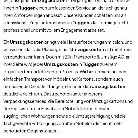
wir, dass jeder
Umzugskosten
einzigartig ist. Deshalb bieten wir
Ihnen in
Tuggen
einen umfassenden Service an, der sich genau
Ihren Anforderungen anpasst. Unsere Kunden schätzen uns als
verlässliches Zügelunternehmen in
Tuggen
, das termingerecht,
professionell und mit vollem Engagement arbeitet.
Ein
Umzugskosten
bringt viele Herausforderungen mit sich, und
wir wissen, dass die Planung eines
Umzugskosten
oft mit Stress
verbunden sein kann. Doch mit Züri Transporte & Umzüge AG an
Ihrer Seite wird jeder
Umzugskosten
in
Tuggen
zu einem
organisierten und effizienten Prozess. Wir bieten nicht nur den
einfachen Transport von Möbeln und Kartons, sondern auch
umfassende Dienstleistungen, die Ihnen den
Umzugskosten
deutlich erleichtern. Dazu gehören unter anderem
Verpackungsservices, die Bereitstellung von Umzugskartons und
Umzugskisten, der Einsatz von Möbelliften bei schwer
zugänglichen Wohnungen sowie die Umzugsreinigung und die
fachgerechte Entsorgung von alten Möbeln oder nicht mehr
benötigten Gegenständen.