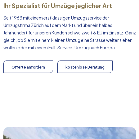
Ihr Spezialist für Umzüge jeglicher Art
Seit 1963 mit einem erstklassigen Umzugsservice der
Umzugsfirma Zürich auf dem Markt und über ein halbes
Jahrhundert für unseren Kunden schweizweit & EU im Einsatz. Ganz
gleich, ob Sie mit einem kleinen Umzug eine Strasse weiter ziehen
wollen oder mit einem Full-Service-Umzug nach
Europa
.
Offerte anfordern
kostenlose Beratung