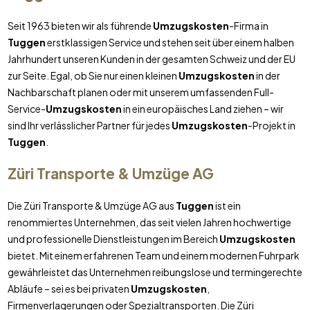
Seit 1963 bieten wir als führende
Umzugskosten
-Firma in
Tuggen
erstklassigen Service und stehen seit über einem halben
Jahrhundert unseren Kunden in der gesamten Schweiz und der EU
zur Seite. Egal, ob Sie nur einen kleinen
Umzugskosten
in der
Nachbarschaft planen oder mit unserem umfassenden Full-
Service-
Umzugskosten
in ein europäisches Land ziehen – wir
sind Ihr verlässlicher Partner für jedes
Umzugskosten
-Projekt in
Tuggen
.
Züri Transporte & Umzüge AG
Die Züri Transporte & Umzüge AG aus
Tuggen
ist ein
renommiertes Unternehmen, das seit vielen Jahren hochwertige
und professionelle Dienstleistungen im Bereich
Umzugskosten
bietet. Mit einem erfahrenen Team und einem modernen Fuhrpark
gewährleistet das Unternehmen reibungslose und termingerechte
Abläufe – sei es bei privaten
Umzugskosten
,
Firmenverlagerungen oder Spezialtransporten. Die Züri