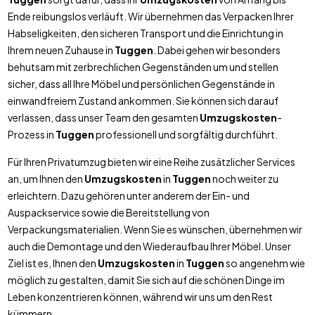
Ende reibungslos verläuft. Wir übernehmen das Verpacken Ihrer
Habseligkeiten, den sicheren Transport und die Einrichtung in
Ihrem neuen Zuhause in
Tuggen
. Dabei gehen wir besonders
behutsam mit zerbrechlichen Gegenständen um und stellen
sicher, dass all Ihre Möbel und persönlichen Gegenstände in
einwandfreiem Zustand ankommen. Sie können sich darauf
verlassen, dass unser Team den gesamten
Umzugskosten
-
Prozess in
Tuggen
professionell und sorgfältig durchführt.
Für Ihren Privatumzug bieten wir eine Reihe zusätzlicher Services
an, um Ihnen den
Umzugskosten
in
Tuggen
noch weiter zu
erleichtern. Dazu gehören unter anderem der Ein- und
Auspackservice sowie die Bereitstellung von
Verpackungsmaterialien. Wenn Sie es wünschen, übernehmen wir
auch die Demontage und den Wiederaufbau Ihrer Möbel. Unser
Ziel ist es, Ihnen den
Umzugskosten
in
Tuggen
so angenehm wie
möglich zu gestalten, damit Sie sich auf die schönen Dinge im
Leben konzentrieren können, während wir uns um den Rest
kümmern.