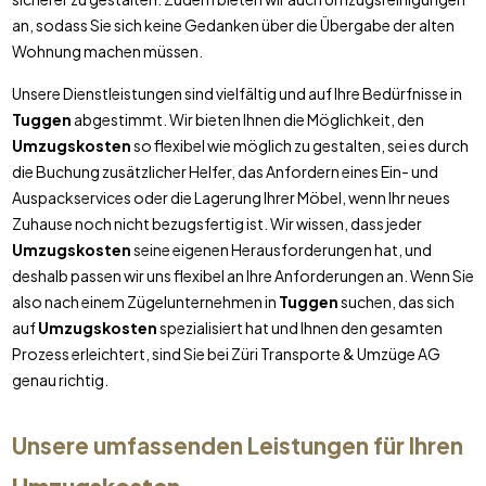
an, sodass Sie sich keine Gedanken über die Übergabe der alten
Wohnung machen müssen.
Unsere Dienstleistungen sind vielfältig und auf Ihre Bedürfnisse in
Tuggen
abgestimmt. Wir bieten Ihnen die Möglichkeit, den
Umzugskosten
so flexibel wie möglich zu gestalten, sei es durch
die Buchung zusätzlicher Helfer, das Anfordern eines Ein- und
Auspackservices oder die Lagerung Ihrer Möbel, wenn Ihr neues
Zuhause noch nicht bezugsfertig ist. Wir wissen, dass jeder
Umzugskosten
seine eigenen Herausforderungen hat, und
deshalb passen wir uns flexibel an Ihre Anforderungen an. Wenn Sie
also nach einem Zügelunternehmen in
Tuggen
suchen, das sich
auf
Umzugskosten
spezialisiert hat und Ihnen den gesamten
Prozess erleichtert, sind Sie bei Züri Transporte & Umzüge AG
genau richtig.
Unsere umfassenden Leistungen für Ihren