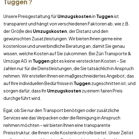
Tuggen
?
Unsere Preisgestaltung für
Umzugskosten
in
Tuggen
ist
transparent und hängt von verschiedenen Faktoren ab, wie z.B.
der Größe des
Umzugskosten
, der Distanz und den
gewünschten Zusatzleistungen. Wir bieten Ihnen gerne eine
kostenlose und unverbindliche Beratung an, damit Sie genau
wissen, welche Kosten auf Sie zukommen. Bei Züri Transporte &
Umzüge AG in
Tuggen
gibt es keine versteckten Kosten – Sie
zahlen nur für die Dienstleistungen, die Sie tatsächlich in Anspruch
nehmen. Wir erstellen Ihnen ein maßgeschneidertes Angebot, das
auf Ihre individuellen Bedürfnisse in
Tuggen
zugeschnitten ist, und
sorgen dafür, dass Ihr
Umzugskosten
zu einem fairen Preis
durchgeführt wird.
Egal, ob Sie nur den Transport benötigen oder zusätzliche
Services wie das Verpacken oder die Reinigung in Anspruch
nehmen möchten – wir bieten Ihnen eine transparente
Preisstruktur, die Ihnen volle Kostenkontrolle bietet. Unser Ziel ist