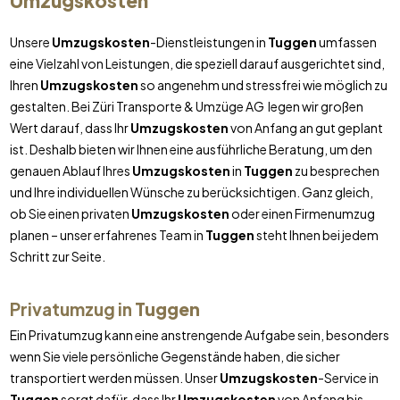
Umzugskosten
Unsere
Umzugskosten
-Dienstleistungen in
Tuggen
umfassen
eine Vielzahl von Leistungen, die speziell darauf ausgerichtet sind,
Ihren
Umzugskosten
so angenehm und stressfrei wie möglich zu
gestalten. Bei Züri Transporte & Umzüge AG legen wir großen
Wert darauf, dass Ihr
Umzugskosten
von Anfang an gut geplant
ist. Deshalb bieten wir Ihnen eine ausführliche Beratung, um den
genauen Ablauf Ihres
Umzugskosten
in
Tuggen
zu besprechen
und Ihre individuellen Wünsche zu berücksichtigen. Ganz gleich,
ob Sie einen privaten
Umzugskosten
oder einen Firmenumzug
planen – unser erfahrenes Team in
Tuggen
steht Ihnen bei jedem
Schritt zur Seite.
Privatumzug in
Tuggen
Ein Privatumzug kann eine anstrengende Aufgabe sein, besonders
wenn Sie viele persönliche Gegenstände haben, die sicher
transportiert werden müssen. Unser
Umzugskosten
-Service in
Tuggen
sorgt dafür, dass Ihr
Umzugskosten
von Anfang bis