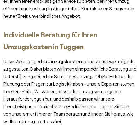
es, Ihnen einen erstklassigen Service zu bieten, der Ihren Umzug
effizient und kostengünstig gestaltet. Kontaktieren Sie uns noch
heute für ein unverbindliches Angebot.
Individuelle Beratung für Ihren
Umzugskosten
in
Tuggen
Unser Ziel ist es, jeden
Umzugskosten
so individuell wie möglich
zu gestalten. Daher bieten wir Ihnen eine persönliche Beratung und
Unterstützung bei jedem Schritt des Umzugs. Ob Sie Hilfe bei der
Planung oder Fragen zur Logistik haben – unsere Experten stehen
Ihnen zur Seite. Wir wissen, dass jeder Umzug seine eigenen
Herausforderungen hat, und deshalb passen wir unsere
Dienstleistungen flexibel an Ihre Bedürfnisse an. Lassen Sie sich
von unserem erfahrenen Team beraten und finden Sie heraus, wie
wir Ihren Umzug so stressfrei.