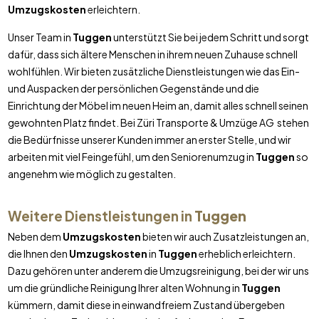
Umzugskosten
erleichtern.
Unser Team in
Tuggen
unterstützt Sie bei jedem Schritt und sorgt
dafür, dass sich ältere Menschen in ihrem neuen Zuhause schnell
wohlfühlen. Wir bieten zusätzliche Dienstleistungen wie das Ein-
und Auspacken der persönlichen Gegenstände und die
Einrichtung der Möbel im neuen Heim an, damit alles schnell seinen
gewohnten Platz findet. Bei Züri Transporte & Umzüge AG stehen
die Bedürfnisse unserer Kunden immer an erster Stelle, und wir
arbeiten mit viel Feingefühl, um den Seniorenumzug in
Tuggen
so
angenehm wie möglich zu gestalten.
Weitere Dienstleistungen in
Tuggen
Neben dem
Umzugskosten
bieten wir auch Zusatzleistungen an,
die Ihnen den
Umzugskosten
in
Tuggen
erheblich erleichtern.
Dazu gehören unter anderem die Umzugsreinigung, bei der wir uns
um die gründliche Reinigung Ihrer alten Wohnung in
Tuggen
kümmern, damit diese in einwandfreiem Zustand übergeben