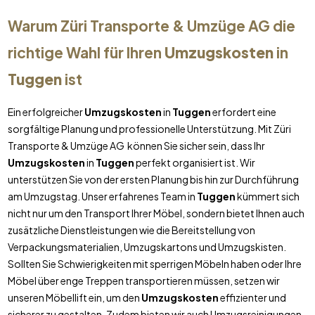
Warum Züri Transporte & Umzüge AG die
richtige Wahl für Ihren
Umzugskosten
in
Tuggen
ist
Ein erfolgreicher
Umzugskosten
in
Tuggen
erfordert eine
sorgfältige Planung und professionelle Unterstützung. Mit Züri
Transporte & Umzüge AG können Sie sicher sein, dass Ihr
Umzugskosten
in
Tuggen
perfekt organisiert ist. Wir
unterstützen Sie von der ersten Planung bis hin zur Durchführung
am Umzugstag. Unser erfahrenes Team in
Tuggen
kümmert sich
nicht nur um den Transport Ihrer Möbel, sondern bietet Ihnen auch
zusätzliche Dienstleistungen wie die Bereitstellung von
Verpackungsmaterialien, Umzugskartons und Umzugskisten.
Sollten Sie Schwierigkeiten mit sperrigen Möbeln haben oder Ihre
Möbel über enge Treppen transportieren müssen, setzen wir
unseren Möbellift ein, um den
Umzugskosten
effizienter und
sicherer zu gestalten. Zudem bieten wir auch Umzugsreinigungen