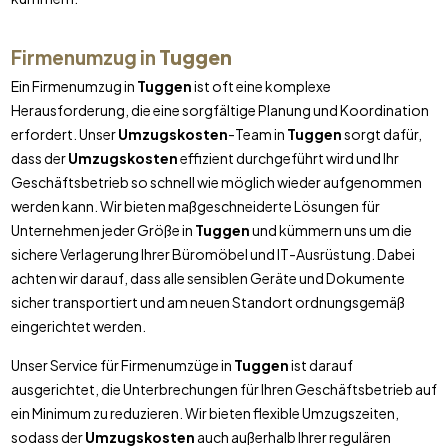
Firmenumzug in
Tuggen
Ein Firmenumzug in
Tuggen
ist oft eine komplexe
Herausforderung, die eine sorgfältige Planung und Koordination
erfordert. Unser
Umzugskosten
-Team in
Tuggen
sorgt dafür,
dass der
Umzugskosten
effizient durchgeführt wird und Ihr
Geschäftsbetrieb so schnell wie möglich wieder aufgenommen
werden kann. Wir bieten maßgeschneiderte Lösungen für
Unternehmen jeder Größe in
Tuggen
und kümmern uns um die
sichere Verlagerung Ihrer Büromöbel und IT-Ausrüstung. Dabei
achten wir darauf, dass alle sensiblen Geräte und Dokumente
sicher transportiert und am neuen Standort ordnungsgemäß
eingerichtet werden.
Unser Service für Firmenumzüge in
Tuggen
ist darauf
ausgerichtet, die Unterbrechungen für Ihren Geschäftsbetrieb auf
ein Minimum zu reduzieren. Wir bieten flexible Umzugszeiten,
sodass der
Umzugskosten
auch außerhalb Ihrer regulären