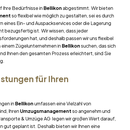
f Ihre Bedürfnisse in
Bellikon
abgestimmt. Wir bieten
ment
so flexibel wie möglich zu gestalten, sei es durch
rn eines Ein- und Auspackservices oder die Lagerung
t bezugsfertig ist. Wir wissen, dass jeder
forderungen hat, und deshalb passen wir uns flexibel
ch einem Zügelunternehmen in
Bellikon
suchen, das sich
 und Ihnen den gesamten Prozess erleichtert, sind Sie
g.
stungen für Ihren
ngen in
Bellikon
umfassen eine Vielzahl von
ind, Ihren
Umzugsmanagement
so angenehm und
i Transporte & Umzüge AG legen wir großen Wert darauf,
 gut geplant ist. Deshalb bieten wir Ihnen eine