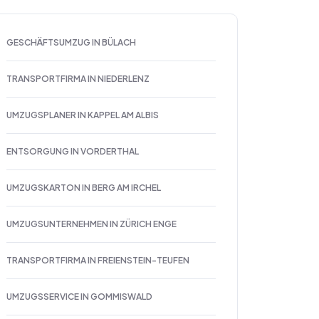
GESCHÄFTSUMZUG IN BÜLACH
TRANSPORTFIRMA IN NIEDERLENZ
UMZUGSPLANER IN KAPPEL AM ALBIS
ENTSORGUNG IN VORDERTHAL
UMZUGSKARTON IN BERG AM IRCHEL
UMZUGSUNTERNEHMEN IN ZÜRICH ENGE
TRANSPORTFIRMA IN FREIENSTEIN-TEUFEN
UMZUGSSERVICE IN GOMMISWALD