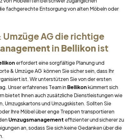
 von Möbelliften bei schwer zugänglichen
ie fachgerechte Entsorgung von alten Möbeln oder
 Umzüge AG die richtige
anagement
in
Bellikon
ist
ellikon
erfordert eine sorgfältige Planung und
porte & Umzüge AG können Sie sicher sein, dass Ihr
ganisiert ist. Wir unterstützen Sie von der ersten
ag. Unser erfahrenes Team in
Bellikon
kümmert sich
rn bietet Ihnen auch zusätzliche Dienstleistungen wie
en, Umzugskartons und Umzugskisten. Sollten Sie
oder Ihre Möbel über enge Treppen transportieren
 den
Umzugsmanagement
effizienter und sicherer zu
igungen an, sodass Sie sich keine Gedanken über die
n.