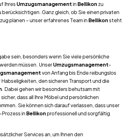
f Ihres
Umzugsmanagement
in
Bellikon
zu
 berücksichtigen. Ganz gleich, ob Sie einen privaten
zug planen – unser erfahrenes Team in
Bellikon
steht
abe sein, besonders wenn Sie viele persönliche
t werden müssen. Unser
Umzugsmanagement
-
gsmanagement
von Anfang bis Ende reibungslos
 Habseligkeiten, den sicheren Transport und die
n
. Dabei gehen wir besonders behutsam mit
icher, dass all Ihre Möbel und persönlichen
men. Sie können sich darauf verlassen, dass unser
-Prozess in
Bellikon
professionell und sorgfältig
usätzlicher Services an, um Ihnen den