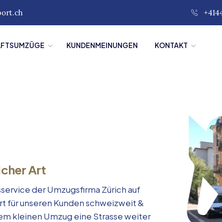
port.ch
+414
ÄFTSUMZÜGE
KUNDENMEINUNGEN
KONTAKT
icher Art
service der Umzugsfirma Zürich auf
rt für unseren Kunden schweizweit &
inem kleinen Umzug eine Strasse weiter