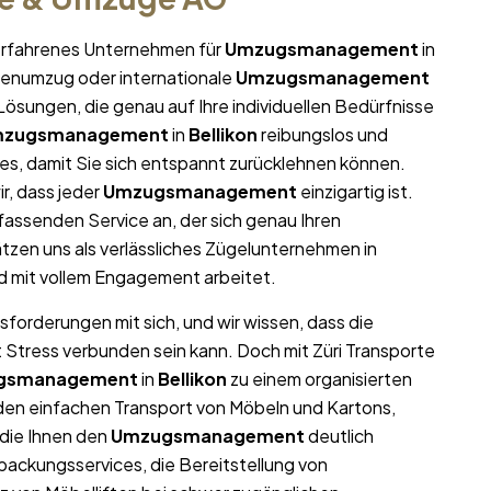
r erfahrenes Unternehmen für
Umzugsmanagement
in
rmenumzug oder internationale
Umzugsmanagement
ösungen, die genau auf Ihre individuellen Bedürfnisse
zugsmanagement
in
Bellikon
reibungslos und
lles, damit Sie sich entspannt zurücklehnen können.
r, dass jeder
Umzugsmanagement
einzigartig ist.
assenden Service an, der sich genau Ihren
zen uns als verlässliches Zügelunternehmen in
nd mit vollem Engagement arbeitet.
sforderungen mit sich, und wir wissen, dass die
t Stress verbunden sein kann. Doch mit Züri Transporte
gsmanagement
in
Bellikon
zu einem organisierten
r den einfachen Transport von Möbeln und Kartons,
die Ihnen den
Umzugsmanagement
deutlich
packungsservices, die Bereitstellung von