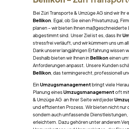
Bei Züri Transporte & Umzüge AG sind wir Ih
Bellikon
. Egal, ob Sie einen Privatumzug, Fi
planen – wir bieten Ihnen maßgeschneiderte L
abgestimmt sind. Unser Ziel ist es, dass Ihr
Um
stressfrei verläuft, und wir kümmern uns um a
Dank unserer langjährigen Erfahrung wissen wi
Deshalb bieten wir Ihnen in
Bellikon
einen umf
Anforderungen anpasst. Unsere Kunden schät
Bellikon
, das termingerecht, professionell u
Ein
Umzugsmanagement
bringt viele Herau
Planung eines
Umzugsmanagement
oft mi
& Umzüge AG an Ihrer Seite wird jeder
Umzu
und effizienten Prozess. Wir bieten nicht nu
sondern auch umfassende Dienstleistungen, 
erleichtern. Dazu gehören unter anderem Ver