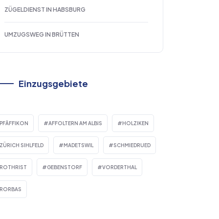
ZÜGELDIENST IN HABSBURG
UMZUGSWEG IN BRÜTTEN
Einzugsgebiete
PFÄFFIKON
AFFOLTERN AM ALBIS
HOLZIKEN
ZÜRICH SIHLFELD
MADETSWIL
SCHMIEDRUED
ROTHRIST
GEBENSTORF
VORDERTHAL
RORBAS