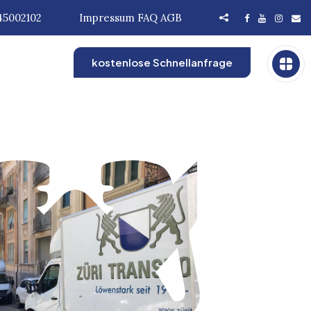
45002102
Impressum
FAQ
AGB
kostenlose Schnellanfrage