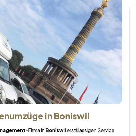
menumzüge in
Boniswil
nagement
-Firma in
Boniswil
erstklassigen Service