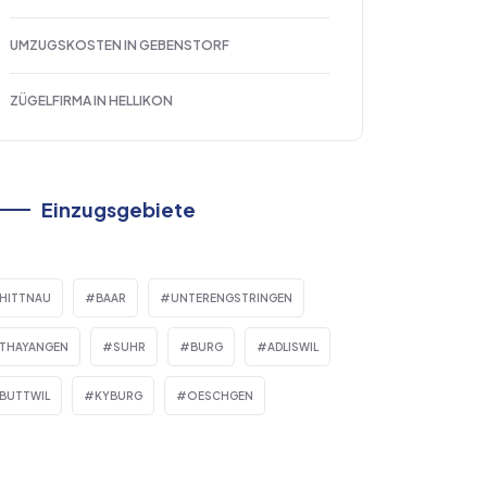
UMZUGSKOSTEN IN GEBENSTORF
ZÜGELFIRMA IN HELLIKON
Einzugsgebiete
HITTNAU
BAAR
UNTERENGSTRINGEN
THAYANGEN
SUHR
BURG
ADLISWIL
BUTTWIL
KYBURG
OESCHGEN