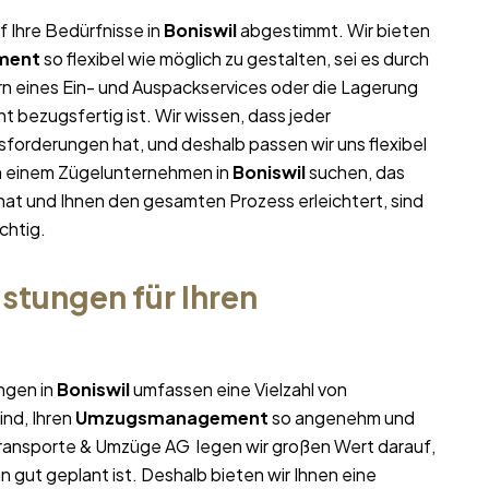
f Ihre Bedürfnisse in
Boniswil
abgestimmt. Wir bieten
ment
so flexibel wie möglich zu gestalten, sei es durch
rn eines Ein- und Auspackservices oder die Lagerung
t bezugsfertig ist. Wir wissen, dass jeder
forderungen hat, und deshalb passen wir uns flexibel
ch einem Zügelunternehmen in
Boniswil
suchen, das
 hat und Ihnen den gesamten Prozess erleichtert, sind
chtig.
stungen für Ihren
ngen in
Boniswil
umfassen eine Vielzahl von
ind, Ihren
Umzugsmanagement
so angenehm und
i Transporte & Umzüge AG legen wir großen Wert darauf,
 gut geplant ist. Deshalb bieten wir Ihnen eine