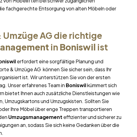
 von Möbelliften bei schwer zugänglichen
ie fachgerechte Entsorgung von alten Möbeln oder
 Umzüge AG die richtige
anagement
in
Boniswil
ist
oniswil
erfordert eine sorgfältige Planung und
porte & Umzüge AG können Sie sicher sein, dass Ihr
rganisiert ist. Wir unterstützen Sie von der ersten
ag. Unser erfahrenes Team in
Boniswil
kümmert sich
rn bietet Ihnen auch zusätzliche Dienstleistungen wie
en, Umzugskartons und Umzugskisten. Sollten Sie
oder Ihre Möbel über enge Treppen transportieren
 den
Umzugsmanagement
effizienter und sicherer zu
igungen an, sodass Sie sich keine Gedanken über die
n.