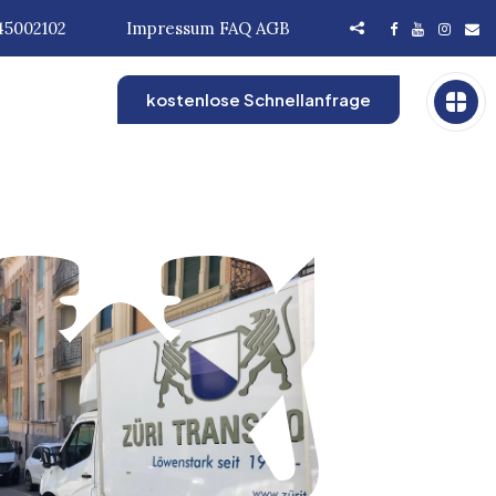
45002102
Impressum
FAQ
AGB
kostenlose Schnellanfrage