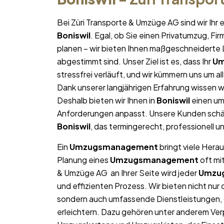
Bei Züri Transporte & Umzüge AG sind wir Ih
Boniswil
. Egal, ob Sie einen Privatumzug, F
planen – wir bieten Ihnen maßgeschneiderte L
abgestimmt sind. Unser Ziel ist es, dass Ihr
Um
stressfrei verläuft, und wir kümmern uns um a
Dank unserer langjährigen Erfahrung wissen wi
Deshalb bieten wir Ihnen in
Boniswil
einen um
Anforderungen anpasst. Unsere Kunden schät
Boniswil
, das termingerecht, professionell 
Ein
Umzugsmanagement
bringt viele Herau
Planung eines
Umzugsmanagement
oft mi
& Umzüge AG an Ihrer Seite wird jeder
Umzu
und effizienten Prozess. Wir bieten nicht nu
sondern auch umfassende Dienstleistungen, 
erleichtern. Dazu gehören unter anderem Ver