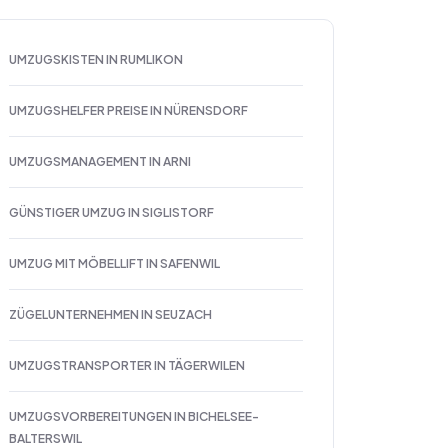
UMZUGSKISTEN IN RUMLIKON
UMZUGSHELFER PREISE IN NÜRENSDORF
UMZUGSMANAGEMENT IN ARNI
GÜNSTIGER UMZUG IN SIGLISTORF
UMZUG MIT MÖBELLIFT IN SAFENWIL
ZÜGELUNTERNEHMEN IN SEUZACH
UMZUGSTRANSPORTER IN TÄGERWILEN
UMZUGSVORBEREITUNGEN IN BICHELSEE-
BALTERSWIL