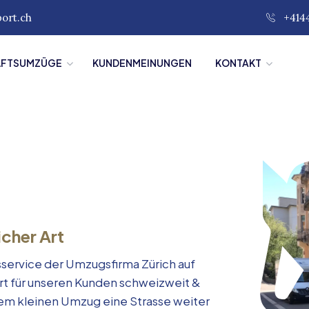
port.ch
+414
ÄFTSUMZÜGE
KUNDENMEINUNGEN
KONTAKT
icher Art
service der Umzugsfirma Zürich auf
rt für unseren Kunden schweizweit &
inem kleinen Umzug eine Strasse weiter