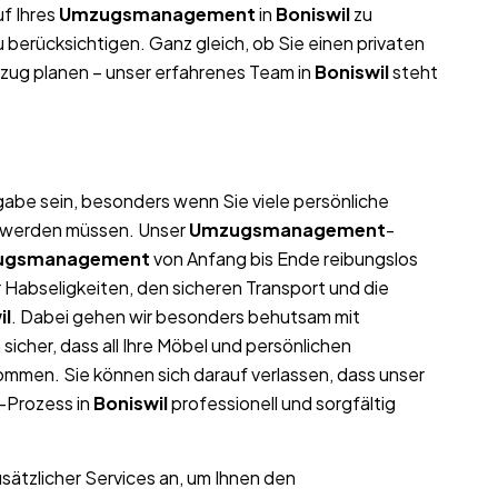
f Ihres
Umzugsmanagement
in
Boniswil
zu
 berücksichtigen. Ganz gleich, ob Sie einen privaten
zug planen – unser erfahrenes Team in
Boniswil
steht
abe sein, besonders wenn Sie viele persönliche
t werden müssen. Unser
Umzugsmanagement
-
ugsmanagement
von Anfang bis Ende reibungslos
 Habseligkeiten, den sicheren Transport und die
il
. Dabei gehen wir besonders behutsam mit
icher, dass all Ihre Möbel und persönlichen
men. Sie können sich darauf verlassen, dass unser
-Prozess in
Boniswil
professionell und sorgfältig
usätzlicher Services an, um Ihnen den