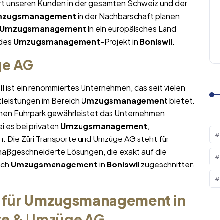
ert unseren Kunden in der gesamten Schweiz und der
mzugsmanagement
in der Nachbarschaft planen
Umzugsmanagement
in ein europäisches Land
edes
Umzugsmanagement
-Projekt in
Boniswil
.
ge AG
il
ist ein renommiertes Unternehmen, das seit vielen
tleistungen im Bereich
Umzugsmanagement
bietet.
nen Fuhrpark gewährleistet das Unternehmen
i es bei privaten
Umzugsmanagement
,
. Die Züri Transporte und Umzüge AG steht für
maßgeschneiderte Lösungen, die exakt auf die
ich
Umzugsmanagement
in
Boniswil
zugeschnitten
 für
Umzugsmanagement
in
rte & Umzüge AG