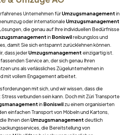
r erfahrenes Unternehmen für
Umzugsmanagement
in
irmenumzug oder internationale
Umzugsmanagement
ösungen, die genau auf Ihre individuellen Bedürfnisse
zugsmanagement
in
Boniswil
reibungslos und
lles, damit Sie sich entspannt zurücklehnen können.
r, dass jeder
Umzugsmanagement
einzigartig ist.
fassenden Service an, der sich genau Ihren
zen uns als verlässliches Zügelunternehmen in
und mit vollem Engagement arbeitet.
sforderungen mit sich, und wir wissen, dass die
t Stress verbunden sein kann. Doch mit Züri Transporte
gsmanagement
in
Boniswil
zu einem organisierten
r den einfachen Transport von Möbeln und Kartons,
die Ihnen den
Umzugsmanagement
deutlich
packungsservices, die Bereitstellung von