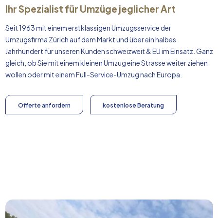
Ihr Spezialist für Umzüge jeglicher Art
Seit 1963 mit einem erstklassigen Umzugsservice der
Umzugsfirma Zürich auf dem Markt und über ein halbes
Jahrhundert für unseren Kunden schweizweit & EU im Einsatz. Ganz
gleich, ob Sie mit einem kleinen Umzug eine Strasse weiter ziehen
wollen oder mit einem Full-Service-Umzug nach
Europa
.
Offerte anfordern
kostenlose Beratung