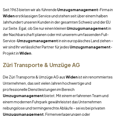
Seit 1963 bieten wir als führende
Umzugsmanagement
-Firma in
Widen
erstklassigen Service und stehen seit über einem halben
Jahrhundert unseren Kunden in der gesamten Schweiz und der EU
zur Seite. Egal, ob Sie nur einen kleinen
Umzugsmanagement
in
der Nachbarschaft planen oder mit unserem umfassenden Full-
Service-
Umzugsmanagement
in ein europäisches Land ziehen –
wir sind Ihr verlässlicher Partner für jedes
Umzugsmanagement
-
Projekt in
Widen
.
Züri Transporte & Umzüge AG
Die Züri Transporte & Umzüge AG aus
Widen
ist ein renommiertes
Unternehmen, das seit vielen Jahren hochwertige und
professionelle Dienstleistungen im Bereich
Umzugsmanagement
bietet. Mit einem erfahrenen Team und
einem modernen Fuhrpark gewährleistet das Unternehmen
reibungslose und termingerechte Abläufe – sei es bei privaten
Umzugsmanagement
, Firmenverlagerungen oder