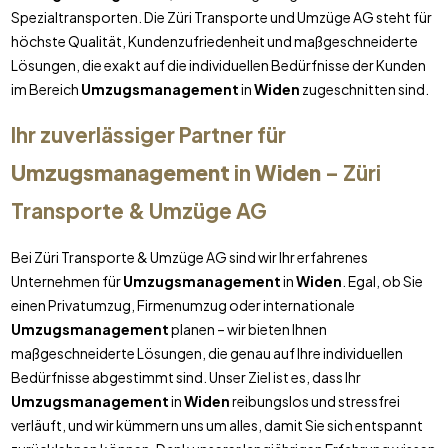
Spezialtransporten. Die Züri Transporte und Umzüge AG steht für
höchste Qualität, Kundenzufriedenheit und maßgeschneiderte
Lösungen, die exakt auf die individuellen Bedürfnisse der Kunden
im Bereich
Umzugsmanagement
in
Widen
zugeschnitten sind.
Ihr zuverlässiger Partner für
Umzugsmanagement
in
Widen
– Züri
Transporte & Umzüge AG
Bei Züri Transporte & Umzüge AG sind wir Ihr erfahrenes
Unternehmen für
Umzugsmanagement
in
Widen
. Egal, ob Sie
einen Privatumzug, Firmenumzug oder internationale
Umzugsmanagement
planen – wir bieten Ihnen
maßgeschneiderte Lösungen, die genau auf Ihre individuellen
Bedürfnisse abgestimmt sind. Unser Ziel ist es, dass Ihr
Umzugsmanagement
in
Widen
reibungslos und stressfrei
verläuft, und wir kümmern uns um alles, damit Sie sich entspannt