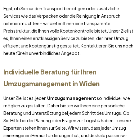
Egal, ob Sie nur den Transport benötigen oder zusätzliche
Services wie das Verpacken oder die Reinigung in Anspruch
nehmen möchten – wir bieten Ihnen eine transparente
Preisstruktur, die Ihnen volle Kostenkontrolle bietet. Unser Ziel ist
es, Ihnen einen erstklassigen Service zu bieten, der Ihren Umzug
effizient und kostengünstig gestaltet. Kontaktieren Sie uns noch
heute für ein unverbindliches Angebot.
Individuelle Beratung für Ihren
Umzugsmanagement
in
Widen
Unser Ziel ist es, jeden
Umzugsmanagement
so individuell wie
möglich zu gestalten. Daher bieten wir Ihnen eine persönliche
Beratung und Unterstützung bei jedem Schritt des Umzugs. Ob
Sie Hilfe bei der Planung oder Fragen zur Logistik haben – unsere
Experten stehen Ihnen zur Seite. Wir wissen, dass jeder Umzug
seine eigenen Herausforderungen hat, und deshalb passen wir