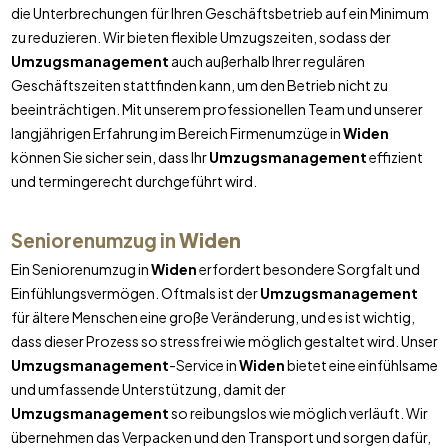
die Unterbrechungen für Ihren Geschäftsbetrieb auf ein Minimum
zu reduzieren. Wir bieten flexible Umzugszeiten, sodass der
Umzugsmanagement
auch außerhalb Ihrer regulären
Geschäftszeiten stattfinden kann, um den Betrieb nicht zu
beeinträchtigen. Mit unserem professionellen Team und unserer
langjährigen Erfahrung im Bereich Firmenumzüge in
Widen
können Sie sicher sein, dass Ihr
Umzugsmanagement
effizient
und termingerecht durchgeführt wird.
Seniorenumzug in
Widen
Ein Seniorenumzug in
Widen
erfordert besondere Sorgfalt und
Einfühlungsvermögen. Oftmals ist der
Umzugsmanagement
für ältere Menschen eine große Veränderung, und es ist wichtig,
dass dieser Prozess so stressfrei wie möglich gestaltet wird. Unser
Umzugsmanagement
-Service in
Widen
bietet eine einfühlsame
und umfassende Unterstützung, damit der
Umzugsmanagement
so reibungslos wie möglich verläuft. Wir
übernehmen das Verpacken und den Transport und sorgen dafür,