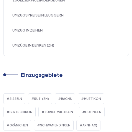
ZÜGELSERVICE IN DENSBÜREN
UMZUGSPREISE IN LEUGGERN
UMZUG IN ZEIHEN
UMZÜGE IN BENKEN (ZH)
Einzugsgebiete
SISSELN
RÜTI (ZH)
BACHS
HÜTTIKON
BERTSCHIKON
ZÜRICH WIEDIKON
LIUFINGEN
GRÄNICHEN
SCHWAMENDINGEN
ARNI (AG)