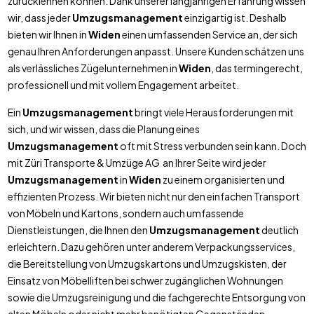
zurücklehnen können. Dank unserer langjährigen Erfahrung wissen
wir, dass jeder
Umzugsmanagement
einzigartig ist. Deshalb
bieten wir Ihnen in
Widen
einen umfassenden Service an, der sich
genau Ihren Anforderungen anpasst. Unsere Kunden schätzen uns
als verlässliches Zügelunternehmen in
Widen
, das termingerecht,
professionell und mit vollem Engagement arbeitet.
Ein
Umzugsmanagement
bringt viele Herausforderungen mit
sich, und wir wissen, dass die Planung eines
Umzugsmanagement
oft mit Stress verbunden sein kann. Doch
mit Züri Transporte & Umzüge AG an Ihrer Seite wird jeder
Umzugsmanagement
in
Widen
zu einem organisierten und
effizienten Prozess. Wir bieten nicht nur den einfachen Transport
von Möbeln und Kartons, sondern auch umfassende
Dienstleistungen, die Ihnen den
Umzugsmanagement
deutlich
erleichtern. Dazu gehören unter anderem Verpackungsservices,
die Bereitstellung von Umzugskartons und Umzugskisten, der
Einsatz von Möbelliften bei schwer zugänglichen Wohnungen
sowie die Umzugsreinigung und die fachgerechte Entsorgung von