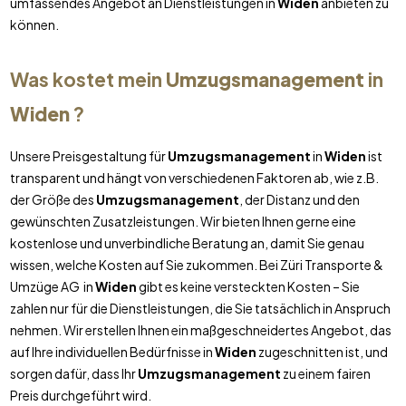
umfassendes Angebot an Dienstleistungen in
Widen
anbieten zu
können.
Was kostet mein
Umzugsmanagement
in
Widen
?
Unsere Preisgestaltung für
Umzugsmanagement
in
Widen
ist
transparent und hängt von verschiedenen Faktoren ab, wie z.B.
der Größe des
Umzugsmanagement
, der Distanz und den
gewünschten Zusatzleistungen. Wir bieten Ihnen gerne eine
kostenlose und unverbindliche Beratung an, damit Sie genau
wissen, welche Kosten auf Sie zukommen. Bei Züri Transporte &
Umzüge AG in
Widen
gibt es keine versteckten Kosten – Sie
zahlen nur für die Dienstleistungen, die Sie tatsächlich in Anspruch
nehmen. Wir erstellen Ihnen ein maßgeschneidertes Angebot, das
auf Ihre individuellen Bedürfnisse in
Widen
zugeschnitten ist, und
sorgen dafür, dass Ihr
Umzugsmanagement
zu einem fairen
Preis durchgeführt wird.