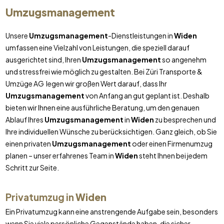
Umzugsmanagement
Unsere
Umzugsmanagement
-Dienstleistungen in
Widen
umfassen eine Vielzahl von Leistungen, die speziell darauf
ausgerichtet sind, Ihren
Umzugsmanagement
so angenehm
und stressfrei wie möglich zu gestalten. Bei Züri Transporte &
Umzüge AG legen wir großen Wert darauf, dass Ihr
Umzugsmanagement
von Anfang an gut geplant ist. Deshalb
bieten wir Ihnen eine ausführliche Beratung, um den genauen
Ablauf Ihres
Umzugsmanagement
in
Widen
zu besprechen und
Ihre individuellen Wünsche zu berücksichtigen. Ganz gleich, ob Sie
einen privaten
Umzugsmanagement
oder einen Firmenumzug
planen – unser erfahrenes Team in
Widen
steht Ihnen bei jedem
Schritt zur Seite.
Privatumzug in
Widen
Ein Privatumzug kann eine anstrengende Aufgabe sein, besonders
wenn Sie viele persönliche Gegenstände haben, die sicher