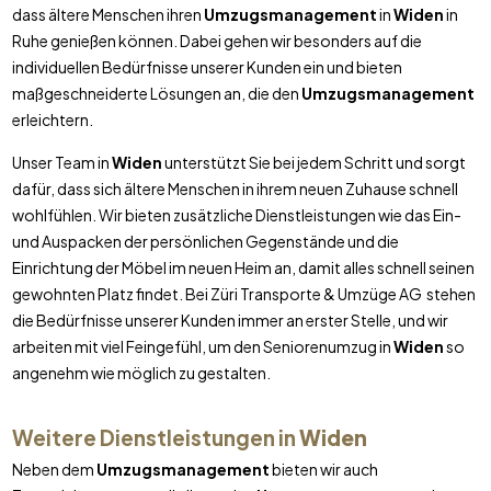
dass ältere Menschen ihren
Umzugsmanagement
in
Widen
in
Ruhe genießen können. Dabei gehen wir besonders auf die
individuellen Bedürfnisse unserer Kunden ein und bieten
maßgeschneiderte Lösungen an, die den
Umzugsmanagement
erleichtern.
Unser Team in
Widen
unterstützt Sie bei jedem Schritt und sorgt
dafür, dass sich ältere Menschen in ihrem neuen Zuhause schnell
wohlfühlen. Wir bieten zusätzliche Dienstleistungen wie das Ein-
und Auspacken der persönlichen Gegenstände und die
Einrichtung der Möbel im neuen Heim an, damit alles schnell seinen
gewohnten Platz findet. Bei Züri Transporte & Umzüge AG stehen
die Bedürfnisse unserer Kunden immer an erster Stelle, und wir
arbeiten mit viel Feingefühl, um den Seniorenumzug in
Widen
so
angenehm wie möglich zu gestalten.
Weitere Dienstleistungen in
Widen
Neben dem
Umzugsmanagement
bieten wir auch