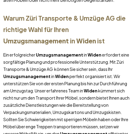
alten Möbeln oder nicht mehr benötigten Gegenständen.
Warum Züri Transporte & Umzüge AG die
richtige Wahl für Ihren
Umzugsmanagement
in
Widen
ist
Ein erfolgreicher
Umzugsmanagement
in
Widen
erfordert eine
sorgfältige Planung und professionelle Unterstützung. Mit Züri
Transporte & Umzüge AG können Sie sicher sein, dass Ihr
Umzugsmanagement
in
Widen
perfekt organisiert ist. Wir
unterstützen Sie von der ersten Planung bis hin zur Durchführung
am Umzugstag. Unser erfahrenes Team in
Widen
kümmert sich
nicht nur um den Transport Ihrer Möbel, sondern bietet Ihnen auch
zusätzliche Dienstleistungen wie die Bereitstellung von
Verpackungsmaterialien, Umzugskartons und Umzugskisten.
Sollten Sie Schwierigkeiten mit sperrigen Möbeln haben oder Ihre
Möbel über enge Treppen transportieren müssen, setzen wir
unseren Möbellift ein, um den
Umzugsmanagement
effizienter