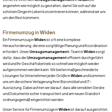
angenehm wie möglich zu gestalten, damit Sie sich auf die
schönen Dinge im Leben konzentrieren können, während wir uns
um den Rest kümmern.
Firmenumzug in
Widen
Ein Firmenumzug in
Widen
ist oft eine komplexe
Herausforderung, die eine sorgfältige Planung und Koordination
erfordert. Unser
Umzugsmanagement
-Team in
Widen
sorgt
dafür, dass der
Umzugsmanagement
effizient durchgeführt
wird und Ihr Geschäftsbetrieb so schnell wie möglich wieder
aufgenommen werden kann. Wir bieten maßgeschneiderte
Lösungen für Unternehmen jeder Größe in
Widen
und kümmern
uns um die sichere Verlagerung Ihrer Büromöbel und IT-
Ausrüstung. Dabei achten wir darauf, dass alle sensiblen Geräte
und Dokumente sicher transportiert und am neuen Standort
ordnungsgemäß eingerichtet werden.
Unser Service für Firmenumzüge in
Widen
ist darauf ausgerichtet,