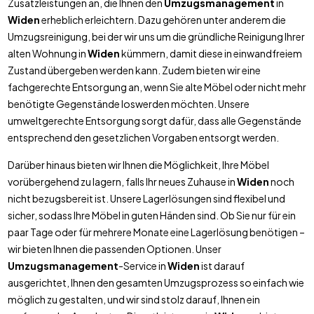
Zusatzleistungen an, die Ihnen den
Umzugsmanagement
in
Widen
erheblich erleichtern. Dazu gehören unter anderem die
Umzugsreinigung, bei der wir uns um die gründliche Reinigung Ihrer
alten Wohnung in
Widen
kümmern, damit diese in einwandfreiem
Zustand übergeben werden kann. Zudem bieten wir eine
fachgerechte Entsorgung an, wenn Sie alte Möbel oder nicht mehr
benötigte Gegenstände loswerden möchten. Unsere
umweltgerechte Entsorgung sorgt dafür, dass alle Gegenstände
entsprechend den gesetzlichen Vorgaben entsorgt werden.
Darüber hinaus bieten wir Ihnen die Möglichkeit, Ihre Möbel
vorübergehend zu lagern, falls Ihr neues Zuhause in
Widen
noch
nicht bezugsbereit ist. Unsere Lagerlösungen sind flexibel und
sicher, sodass Ihre Möbel in guten Händen sind. Ob Sie nur für ein
paar Tage oder für mehrere Monate eine Lagerlösung benötigen –
wir bieten Ihnen die passenden Optionen. Unser
Umzugsmanagement
-Service in
Widen
ist darauf
ausgerichtet, Ihnen den gesamten Umzugsprozess so einfach wie
möglich zu gestalten, und wir sind stolz darauf, Ihnen ein