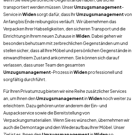
transportiert werden müssen. Unser
Umzugsmanagement
-
Service in
Widen
sorgt dafür, dass Ihr
Umzugsmanagement
von
Anfang bis Ende reibungslos verläuft. Wir übernehmen das
Verpacken Ihrer Habseligkeiten, den sicheren Transport und die
Einrichtung in Ihrem neuen Zuhause in
Widen
. Dabei gehen wir
besonders behutsam mit zerbrechlichen Gegenständen um und
stellen sicher, dass all Ihre Möbel und persönlichen Gegenstände in
einwandfreiem Zustand ankommen. Sie können sich darauf
verlassen, dass unser Team den gesamten
Umzugsmanagement
-Prozess in
Widen
professionell und
sorgfältig durchführt.
Für Ihren Privatumzug bieten wir eine Reihe zusätzlicher Services
an, um Ihnen den
Umzugsmanagement
in
Widen
noch weiter zu
erleichtern. Dazu gehören unter anderem der Ein- und
Auspackservice sowie die Bereitstellung von
Verpackungsmaterialien. Wenn Sie es wünschen, übernehmen wir
auch die Demontage und den Wiederaufbau Ihrer Möbel. Unser
Ziel ist es, Ihnen den
Umzugsmanagement
in
Widen
so