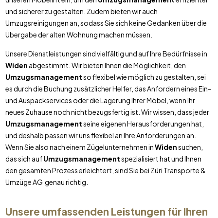
und sicherer zu gestalten. Zudem bieten wir auch
Umzugsreinigungen an, sodass Sie sich keine Gedanken über die
Übergabe der alten Wohnung machen müssen.
Unsere Dienstleistungen sind vielfältig und auf Ihre Bedürfnisse in
Widen
abgestimmt. Wir bieten Ihnen die Möglichkeit, den
Umzugsmanagement
so flexibel wie möglich zu gestalten, sei
es durch die Buchung zusätzlicher Helfer, das Anfordern eines Ein-
und Auspackservices oder die Lagerung Ihrer Möbel, wenn Ihr
neues Zuhause noch nicht bezugsfertig ist. Wir wissen, dass jeder
Umzugsmanagement
seine eigenen Herausforderungen hat,
und deshalb passen wir uns flexibel an Ihre Anforderungen an.
Wenn Sie also nach einem Zügelunternehmen in
Widen
suchen,
das sich auf
Umzugsmanagement
spezialisiert hat und Ihnen
den gesamten Prozess erleichtert, sind Sie bei Züri Transporte &
Umzüge AG genau richtig.
Unsere umfassenden Leistungen für Ihren