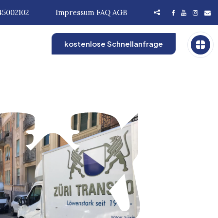
45002102
Impressum
FAQ
AGB
kostenlose Schnellanfrage