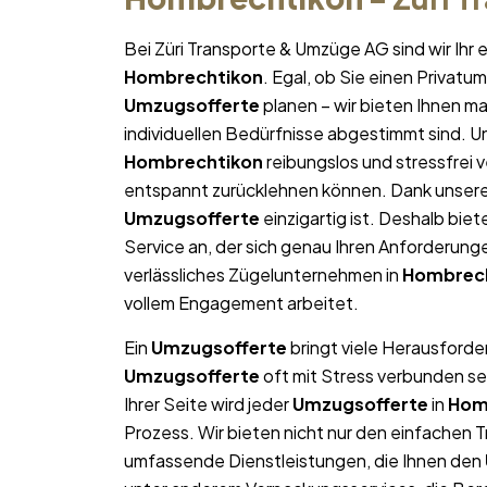
Bei Züri Transporte & Umzüge AG sind wir Ih
Hombrechtikon
. Egal, ob Sie einen Privat
Umzugsofferte
planen – wir bieten Ihnen m
individuellen Bedürfnisse abgestimmt sind. Uns
Hombrechtikon
reibungslos und stressfrei v
entspannt zurücklehnen können. Dank unserer 
Umzugsofferte
einzigartig ist. Deshalb biet
Service an, der sich genau Ihren Anforderun
verlässliches Zügelunternehmen in
Hombrec
vollem Engagement arbeitet.
Ein
Umzugsofferte
bringt viele Herausforder
Umzugsofferte
oft mit Stress verbunden se
Ihrer Seite wird jeder
Umzugsofferte
in
Hom
Prozess. Wir bieten nicht nur den einfachen 
umfassende Dienstleistungen, die Ihnen den