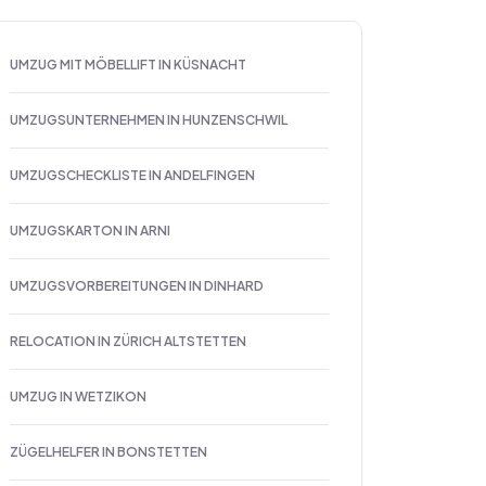
UMZUG MIT MÖBELLIFT IN KÜSNACHT
UMZUGSUNTERNEHMEN IN HUNZENSCHWIL
UMZUGSCHECKLISTE IN ANDELFINGEN
UMZUGSKARTON IN ARNI
UMZUGSVORBEREITUNGEN IN DINHARD
RELOCATION IN ZÜRICH ALTSTETTEN
UMZUG IN WETZIKON
ZÜGELHELFER IN BONSTETTEN