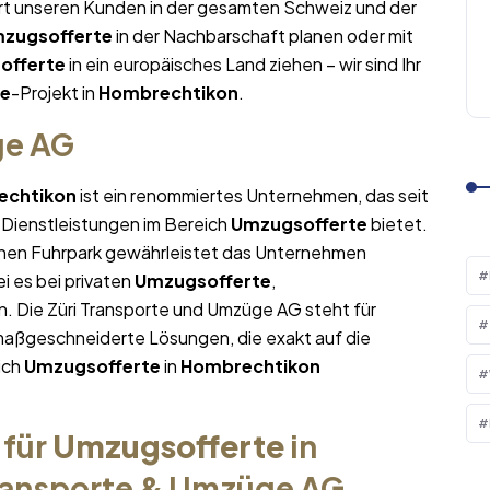
ert unseren Kunden in der gesamten Schweiz und der
zugsofferte
in der Nachbarschaft planen oder mit
offerte
in ein europäisches Land ziehen – wir sind Ihr
te
-Projekt in
Hombrechtikon
.
ge AG
echtikon
ist ein renommiertes Unternehmen, das seit
 Dienstleistungen im Bereich
Umzugsofferte
bietet.
nen Fuhrpark gewährleistet das Unternehmen
i es bei privaten
Umzugsofferte
,
. Die Züri Transporte und Umzüge AG steht für
maßgeschneiderte Lösungen, die exakt auf die
ich
Umzugsofferte
in
Hombrechtikon
 für
Umzugsofferte
in
Transporte & Umzüge AG