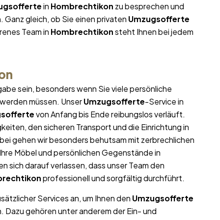
gsofferte
in
Hombrechtikon
zu besprechen und
. Ganz gleich, ob Sie einen privaten
Umzugsofferte
hrenes Team in
Hombrechtikon
steht Ihnen bei jedem
on
abe sein, besonders wenn Sie viele persönliche
t werden müssen. Unser
Umzugsofferte
-Service in
sofferte
von Anfang bis Ende reibungslos verläuft.
eiten, den sicheren Transport und die Einrichtung in
abei gehen wir besonders behutsam mit zerbrechlichen
l Ihre Möbel und persönlichen Gegenstände in
 sich darauf verlassen, dass unser Team den
rechtikon
professionell und sorgfältig durchführt.
usätzlicher Services an, um Ihnen den
Umzugsofferte
n. Dazu gehören unter anderem der Ein- und