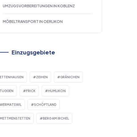
UMZUGSVORBEREITUNGEN IN KOBLENZ
MÖBELTRANSPORT IN OERLIKON
Einzugsgebiete
ETTENHAUSEN
ZEIHEN
GRÄNICHEN
TUGGEN
FRICK
HUMLIKON
WERMATSWIL
SCHÖFTLAND
METTMENSTETTEN
BERG AM IRCHEL