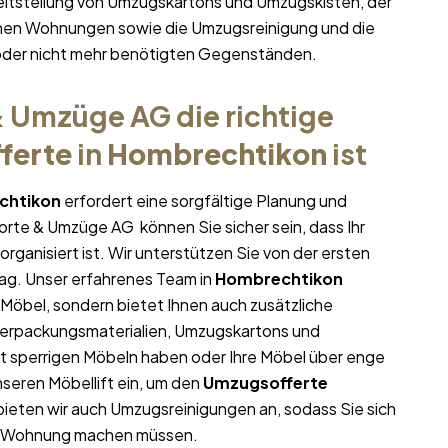
eitstellung von Umzugskartons und Umzugskisten, der
ichen Wohnungen sowie die Umzugsreinigung und die
oder nicht mehr benötigten Gegenständen.
 Umzüge AG die richtige
ferte
in
Hombrechtikon
ist
chtikon
erfordert eine sorgfältige Planung und
porte & Umzüge AG können Sie sicher sein, dass Ihr
organisiert ist. Wir unterstützen Sie von der ersten
ag. Unser erfahrenes Team in
Hombrechtikon
 Möbel, sondern bietet Ihnen auch zusätzliche
 Verpackungsmaterialien, Umzugskartons und
it sperrigen Möbeln haben oder Ihre Möbel über enge
seren Möbellift ein, um den
Umzugsofferte
 bieten wir auch Umzugsreinigungen an, sodass Sie sich
en Wohnung machen müssen.