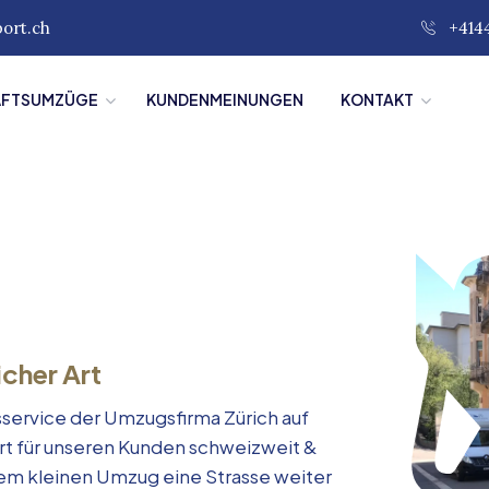
port.ch
+414
ÄFTSUMZÜGE
KUNDENMEINUNGEN
KONTAKT
icher Art
service der Umzugsfirma Zürich auf
rt für unseren Kunden schweizweit &
inem kleinen Umzug eine Strasse weiter