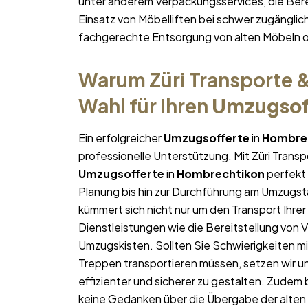
unter anderem Verpackungsservices, die Ber
Einsatz von Möbelliften bei schwer zugängl
fachgerechte Entsorgung von alten Möbeln 
Warum Züri Transporte &
Wahl für Ihren
Umzugsof
Ein erfolgreicher
Umzugsofferte
in
Hombre
professionelle Unterstützung. Mit Züri Trans
Umzugsofferte
in
Hombrechtikon
perfekt 
Planung bis hin zur Durchführung am Umzugst
kümmert sich nicht nur um den Transport Ihrer
Dienstleistungen wie die Bereitstellung von
Umzugskisten. Sollten Sie Schwierigkeiten m
Treppen transportieren müssen, setzen wir un
effizienter und sicherer zu gestalten. Zudem
keine Gedanken über die Übergabe der alt