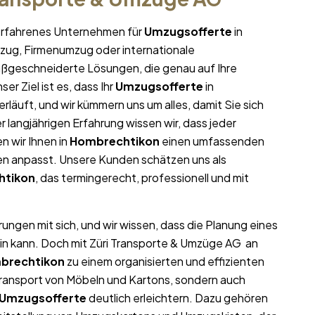
r erfahrenes Unternehmen für
Umzugsofferte
in
umzug, Firmenumzug oder internationale
aßgeschneiderte Lösungen, die genau auf Ihre
er Ziel ist es, dass Ihr
Umzugsofferte
in
erläuft, und wir kümmern uns um alles, damit Sie sich
langjährigen Erfahrung wissen wir, dass jeder
en wir Ihnen in
Hombrechtikon
einen umfassenden
gen anpasst. Unsere Kunden schätzen uns als
htikon
, das termingerecht, professionell und mit
ungen mit sich, und wir wissen, dass die Planung eines
in kann. Doch mit Züri Transporte & Umzüge AG an
brechtikon
zu einem organisierten und effizienten
Transport von Möbeln und Kartons, sondern auch
Umzugsofferte
deutlich erleichtern. Dazu gehören