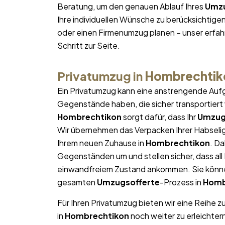
Beratung, um den genauen Ablauf Ihres
Umzu
Ihre individuellen Wünsche zu berücksichtigen
oder einen Firmenumzug planen – unser erfa
Schritt zur Seite.
Privatumzug in
Hombrechtik
Ein Privatumzug kann eine anstrengende Aufg
Gegenstände haben, die sicher transportier
Hombrechtikon
sorgt dafür, dass Ihr
Umzug
Wir übernehmen das Verpacken Ihrer Habseligk
Ihrem neuen Zuhause in
Hombrechtikon
. D
Gegenständen um und stellen sicher, dass al
einwandfreiem Zustand ankommen. Sie können
gesamten
Umzugsofferte
-Prozess in
Homb
Für Ihren Privatumzug bieten wir eine Reihe z
in
Hombrechtikon
noch weiter zu erleichter