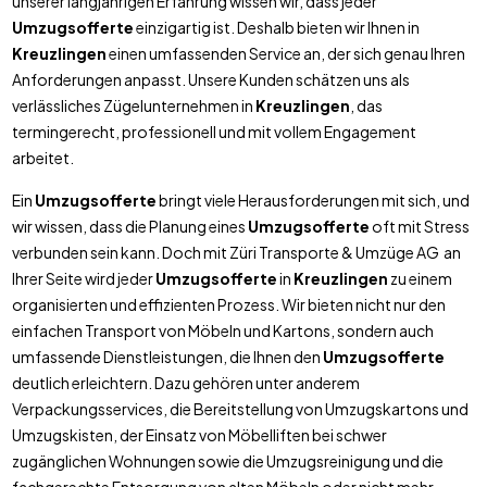
unserer langjährigen Erfahrung wissen wir, dass jeder
Umzugsofferte
einzigartig ist. Deshalb bieten wir Ihnen in
Kreuzlingen
einen umfassenden Service an, der sich genau Ihren
Anforderungen anpasst. Unsere Kunden schätzen uns als
verlässliches Zügelunternehmen in
Kreuzlingen
, das
termingerecht, professionell und mit vollem Engagement
arbeitet.
Ein
Umzugsofferte
bringt viele Herausforderungen mit sich, und
wir wissen, dass die Planung eines
Umzugsofferte
oft mit Stress
verbunden sein kann. Doch mit Züri Transporte & Umzüge AG an
Ihrer Seite wird jeder
Umzugsofferte
in
Kreuzlingen
zu einem
organisierten und effizienten Prozess. Wir bieten nicht nur den
einfachen Transport von Möbeln und Kartons, sondern auch
umfassende Dienstleistungen, die Ihnen den
Umzugsofferte
deutlich erleichtern. Dazu gehören unter anderem
Verpackungsservices, die Bereitstellung von Umzugskartons und
Umzugskisten, der Einsatz von Möbelliften bei schwer
zugänglichen Wohnungen sowie die Umzugsreinigung und die