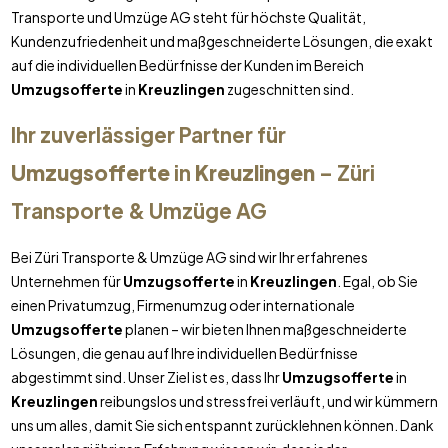
Transporte und Umzüge AG steht für höchste Qualität,
Kundenzufriedenheit und maßgeschneiderte Lösungen, die exakt
auf die individuellen Bedürfnisse der Kunden im Bereich
Umzugsofferte
in
Kreuzlingen
zugeschnitten sind.
Ihr zuverlässiger Partner für
Umzugsofferte
in
Kreuzlingen
– Züri
Transporte & Umzüge AG
Bei Züri Transporte & Umzüge AG sind wir Ihr erfahrenes
Unternehmen für
Umzugsofferte
in
Kreuzlingen
. Egal, ob Sie
einen Privatumzug, Firmenumzug oder internationale
Umzugsofferte
planen – wir bieten Ihnen maßgeschneiderte
Lösungen, die genau auf Ihre individuellen Bedürfnisse
abgestimmt sind. Unser Ziel ist es, dass Ihr
Umzugsofferte
in
Kreuzlingen
reibungslos und stressfrei verläuft, und wir kümmern
uns um alles, damit Sie sich entspannt zurücklehnen können. Dank