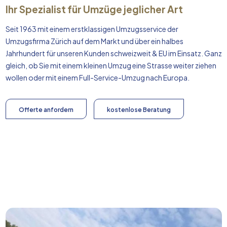
Ihr Spezialist für Umzüge jeglicher Art
Seit 1963 mit einem erstklassigen Umzugsservice der
Umzugsfirma Zürich auf dem Markt und über ein halbes
Jahrhundert für unseren Kunden schweizweit & EU im Einsatz. Ganz
gleich, ob Sie mit einem kleinen Umzug eine Strasse weiter ziehen
wollen oder mit einem Full-Service-Umzug nach
Europa
.
Offerte anfordern
kostenlose Beratung