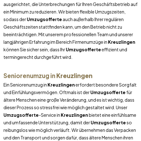
ausgerichtet, die Unterbrechungen für Ihren Geschäftsbetrieb auf
ein Minimum zu reduzieren. Wir bieten flexible Umzugszeiten,
sodass der
Umzugsofferte
auch außerhalb Ihrer regulären
Geschäftszeiten stattfinden kann, um den Betrieb nicht zu
beeinträchtigen. Mit unserem professionellen Team und unserer
langjährigen Erfahrung im Bereich Firmenumzüge in
Kreuzlingen
können Sie sicher sein, dass Ihr
Umzugsofferte
effizient und
termingerecht durchgeführt wird.
Seniorenumzug in
Kreuzlingen
Ein Seniorenumzug in
Kreuzlingen
erfordert besondere Sorgfalt
und Einfühlungsvermögen. Oftmals ist der
Umzugsofferte
für
ältere Menschen eine große Veränderung, und es ist wichtig, dass
dieser Prozess so stressfrei wie möglich gestaltet wird. Unser
Umzugsofferte
-Service in
Kreuzlingen
bietet eine einfühlsame
und umfassende Unterstützung, damit der
Umzugsofferte
so
reibungslos wie möglich verläuft. Wir übernehmen das Verpacken
und den Transport und sorgen dafür, dass ältere Menschen ihren