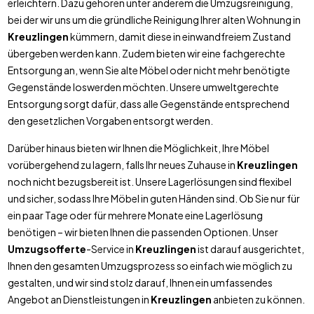
erleichtern. Dazu gehören unter anderem die Umzugsreinigung,
bei der wir uns um die gründliche Reinigung Ihrer alten Wohnung in
Kreuzlingen
kümmern, damit diese in einwandfreiem Zustand
übergeben werden kann. Zudem bieten wir eine fachgerechte
Entsorgung an, wenn Sie alte Möbel oder nicht mehr benötigte
Gegenstände loswerden möchten. Unsere umweltgerechte
Entsorgung sorgt dafür, dass alle Gegenstände entsprechend
den gesetzlichen Vorgaben entsorgt werden.
Darüber hinaus bieten wir Ihnen die Möglichkeit, Ihre Möbel
vorübergehend zu lagern, falls Ihr neues Zuhause in
Kreuzlingen
noch nicht bezugsbereit ist. Unsere Lagerlösungen sind flexibel
und sicher, sodass Ihre Möbel in guten Händen sind. Ob Sie nur für
ein paar Tage oder für mehrere Monate eine Lagerlösung
benötigen – wir bieten Ihnen die passenden Optionen. Unser
Umzugsofferte
-Service in
Kreuzlingen
ist darauf ausgerichtet,
Ihnen den gesamten Umzugsprozess so einfach wie möglich zu
gestalten, und wir sind stolz darauf, Ihnen ein umfassendes
Angebot an Dienstleistungen in
Kreuzlingen
anbieten zu können.