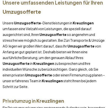
Unsere umfassenden Leistungen für Ihren
Umzugsofferte
Unsere
Umzugsofferte
-Dienstleistungen in
Kreuzlingen
umfassen eine Vielzahl von Leistungen, die speziell darauf
ausgerichtet sind, Ihren
Umzugsofferte
so angenehm und
stressfrei wie möglich zu gestalten. Bei Züri Transporte & Umzüge
AG legen wir großen Wert darauf, dass Ihr
Umzugsofferte
von
Anfang an gut geplant ist. Deshalb bieten wir Ihnen eine
ausführliche Beratung, um den genauen Ablauf Ihres
Umzugsofferte
in
Kreuzlingen
zu besprechen und Ihre
individuellen Wünsche zu berücksichtigen. Ganz gleich, ob Sie
einen privaten
Umzugsofferte
oder einen Firmenumzug planen –
unser erfahrenes Team in
Kreuzlingen
steht Ihnen bei jedem
Schritt zur Seite.
Privatumzug in
Kreuzlingen
Ein Privatumzug kann eine anstrengende Aufgabe sein, besonders