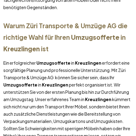
fachgerechte Entsorgung von alten Möbeln oder nicht mehr
benötigten Gegenständen.
Warum Züri Transporte & Umzüge AG die
richtige Wahl für Ihren
Umzugsofferte
in
Kreuzlingen
ist
Ein erfolgreicher
Umzugsofferte
in
Kreuzlingen
erfordert eine
sorgfältige Planung und professionelle Unterstützung. Mit Züri
Transporte & Umzüge AG können Sie sicher sein, dass Ihr
Umzugsofferte
in
Kreuzlingen
perfekt organisiert ist. Wir
unterstützen Sie von der ersten Planung bis hin zur Durchführung
am Umzugstag. Unser erfahrenes Team in
Kreuzlingen
kümmert
sich nicht nur um den Transport Ihrer Möbel, sondern bietet Ihnen
auch zusätzliche Dienstleistungen wie die Bereitstellung von
Verpackungsmaterialien, Umzugskartons und Umzugskisten.
Sollten Sie Schwierigkeiten mit sperrigen Möbeln haben oder Ihre
Möbel über enge Treppen transportieren müssen, setzen wir