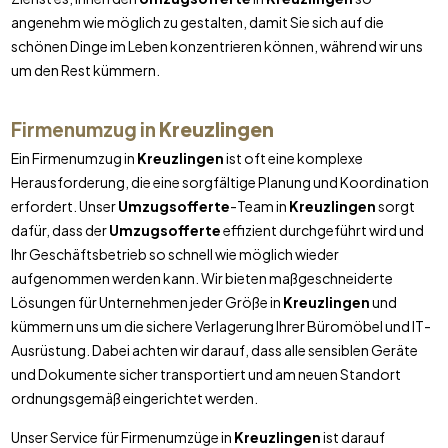
angenehm wie möglich zu gestalten, damit Sie sich auf die
schönen Dinge im Leben konzentrieren können, während wir uns
um den Rest kümmern.
Firmenumzug in
Kreuzlingen
Ein Firmenumzug in
Kreuzlingen
ist oft eine komplexe
Herausforderung, die eine sorgfältige Planung und Koordination
erfordert. Unser
Umzugsofferte
-Team in
Kreuzlingen
sorgt
dafür, dass der
Umzugsofferte
effizient durchgeführt wird und
Ihr Geschäftsbetrieb so schnell wie möglich wieder
aufgenommen werden kann. Wir bieten maßgeschneiderte
Lösungen für Unternehmen jeder Größe in
Kreuzlingen
und
kümmern uns um die sichere Verlagerung Ihrer Büromöbel und IT-
Ausrüstung. Dabei achten wir darauf, dass alle sensiblen Geräte
und Dokumente sicher transportiert und am neuen Standort
ordnungsgemäß eingerichtet werden.
Unser Service für Firmenumzüge in
Kreuzlingen
ist darauf