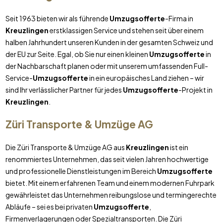
Seit 1963 bieten wir als führende
Umzugsofferte
-Firma in
Kreuzlingen
erstklassigen Service und stehen seit über einem
halben Jahrhundert unseren Kunden in der gesamten Schweiz und
der EU zur Seite. Egal, ob Sie nur einen kleinen
Umzugsofferte
in
der Nachbarschaft planen oder mit unserem umfassenden Full-
Service-
Umzugsofferte
in ein europäisches Land ziehen – wir
sind Ihr verlässlicher Partner für jedes
Umzugsofferte
-Projekt in
Kreuzlingen
.
Züri Transporte & Umzüge AG
Die Züri Transporte & Umzüge AG aus
Kreuzlingen
ist ein
renommiertes Unternehmen, das seit vielen Jahren hochwertige
und professionelle Dienstleistungen im Bereich
Umzugsofferte
bietet. Mit einem erfahrenen Team und einem modernen Fuhrpark
gewährleistet das Unternehmen reibungslose und termingerechte
Abläufe – sei es bei privaten
Umzugsofferte
,
Firmenverlagerungen oder Spezialtransporten. Die Züri