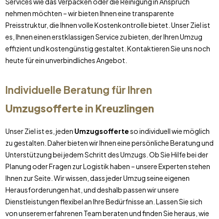
Services wie das Verpacken oder die Reinigung in Anspruch
nehmen möchten – wir bieten Ihnen eine transparente
Preisstruktur, die Ihnen volle Kostenkontrolle bietet. Unser Ziel ist
es, Ihnen einen erstklassigen Service zu bieten, der Ihren Umzug
effizient und kostengünstig gestaltet. Kontaktieren Sie uns noch
heute für ein unverbindliches Angebot.
Individuelle Beratung für Ihren
Umzugsofferte
in
Kreuzlingen
Unser Ziel ist es, jeden
Umzugsofferte
so individuell wie möglich
zu gestalten. Daher bieten wir Ihnen eine persönliche Beratung und
Unterstützung bei jedem Schritt des Umzugs. Ob Sie Hilfe bei der
Planung oder Fragen zur Logistik haben – unsere Experten stehen
Ihnen zur Seite. Wir wissen, dass jeder Umzug seine eigenen
Herausforderungen hat, und deshalb passen wir unsere
Dienstleistungen flexibel an Ihre Bedürfnisse an. Lassen Sie sich
von unserem erfahrenen Team beraten und finden Sie heraus, wie