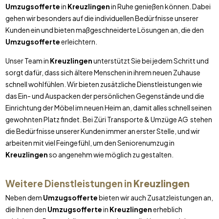
Umzugsofferte
in
Kreuzlingen
in Ruhe genießen können. Dabei
gehen wir besonders auf die individuellen Bedürfnisse unserer
Kunden ein und bieten maßgeschneiderte Lösungen an, die den
Umzugsofferte
erleichtern.
Unser Team in
Kreuzlingen
unterstützt Sie bei jedem Schritt und
sorgt dafür, dass sich ältere Menschen in ihrem neuen Zuhause
schnell wohlfühlen. Wir bieten zusätzliche Dienstleistungen wie
das Ein- und Auspacken der persönlichen Gegenstände und die
Einrichtung der Möbel im neuen Heim an, damit alles schnell seinen
gewohnten Platz findet. Bei Züri Transporte & Umzüge AG stehen
die Bedürfnisse unserer Kunden immer an erster Stelle, und wir
arbeiten mit viel Feingefühl, um den Seniorenumzug in
Kreuzlingen
so angenehm wie möglich zu gestalten.
Weitere Dienstleistungen in
Kreuzlingen
Neben dem
Umzugsofferte
bieten wir auch Zusatzleistungen an,
die Ihnen den
Umzugsofferte
in
Kreuzlingen
erheblich