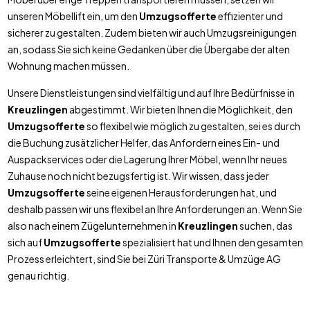
unseren Möbellift ein, um den
Umzugsofferte
effizienter und
sicherer zu gestalten. Zudem bieten wir auch Umzugsreinigungen
an, sodass Sie sich keine Gedanken über die Übergabe der alten
Wohnung machen müssen.
Unsere Dienstleistungen sind vielfältig und auf Ihre Bedürfnisse in
Kreuzlingen
abgestimmt. Wir bieten Ihnen die Möglichkeit, den
Umzugsofferte
so flexibel wie möglich zu gestalten, sei es durch
die Buchung zusätzlicher Helfer, das Anfordern eines Ein- und
Auspackservices oder die Lagerung Ihrer Möbel, wenn Ihr neues
Zuhause noch nicht bezugsfertig ist. Wir wissen, dass jeder
Umzugsofferte
seine eigenen Herausforderungen hat, und
deshalb passen wir uns flexibel an Ihre Anforderungen an. Wenn Sie
also nach einem Zügelunternehmen in
Kreuzlingen
suchen, das
sich auf
Umzugsofferte
spezialisiert hat und Ihnen den gesamten
Prozess erleichtert, sind Sie bei Züri Transporte & Umzüge AG
genau richtig.