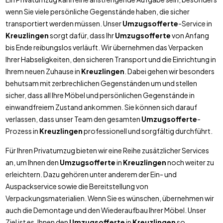
wenn Sie viele persönliche Gegenstände haben, die sicher
transportiert werden müssen. Unser
Umzugsofferte
-Service in
Kreuzlingen
sorgt dafür, dass Ihr
Umzugsofferte
von Anfang
bis Ende reibungslos verläuft. Wir übernehmen das Verpacken
Ihrer Habseligkeiten, den sicheren Transport und die Einrichtung in
Ihrem neuen Zuhause in
Kreuzlingen
. Dabei gehen wir besonders
behutsam mit zerbrechlichen Gegenständen um und stellen
sicher, dass all Ihre Möbel und persönlichen Gegenstände in
einwandfreiem Zustand ankommen. Sie können sich darauf
verlassen, dass unser Team den gesamten
Umzugsofferte
-
Prozess in
Kreuzlingen
professionell und sorgfältig durchführt.
Für Ihren Privatumzug bieten wir eine Reihe zusätzlicher Services
an, um Ihnen den
Umzugsofferte
in
Kreuzlingen
noch weiter zu
erleichtern. Dazu gehören unter anderem der Ein- und
Auspackservice sowie die Bereitstellung von
Verpackungsmaterialien. Wenn Sie es wünschen, übernehmen wir
auch die Demontage und den Wiederaufbau Ihrer Möbel. Unser
Ziel ist es, Ihnen den
Umzugsofferte
in
Kreuzlingen
so