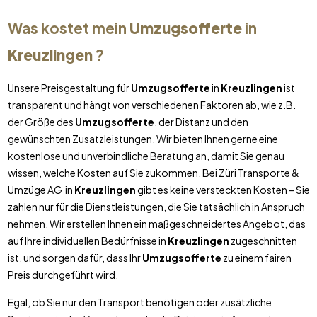
Was kostet mein
Umzugsofferte
in
Kreuzlingen
?
Unsere Preisgestaltung für
Umzugsofferte
in
Kreuzlingen
ist
transparent und hängt von verschiedenen Faktoren ab, wie z.B.
der Größe des
Umzugsofferte
, der Distanz und den
gewünschten Zusatzleistungen. Wir bieten Ihnen gerne eine
kostenlose und unverbindliche Beratung an, damit Sie genau
wissen, welche Kosten auf Sie zukommen. Bei Züri Transporte &
Umzüge AG in
Kreuzlingen
gibt es keine versteckten Kosten – Sie
zahlen nur für die Dienstleistungen, die Sie tatsächlich in Anspruch
nehmen. Wir erstellen Ihnen ein maßgeschneidertes Angebot, das
auf Ihre individuellen Bedürfnisse in
Kreuzlingen
zugeschnitten
ist, und sorgen dafür, dass Ihr
Umzugsofferte
zu einem fairen
Preis durchgeführt wird.
Egal, ob Sie nur den Transport benötigen oder zusätzliche