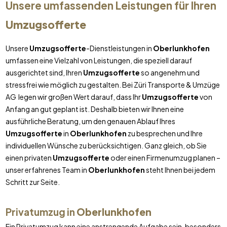
Unsere umfassenden Leistungen für Ihren
Umzugsofferte
Unsere
Umzugsofferte
-Dienstleistungen in
Oberlunkhofen
umfassen eine Vielzahl von Leistungen, die speziell darauf
ausgerichtet sind, Ihren
Umzugsofferte
so angenehm und
stressfrei wie möglich zu gestalten. Bei Züri Transporte & Umzüge
AG legen wir großen Wert darauf, dass Ihr
Umzugsofferte
von
Anfang an gut geplant ist. Deshalb bieten wir Ihnen eine
ausführliche Beratung, um den genauen Ablauf Ihres
Umzugsofferte
in
Oberlunkhofen
zu besprechen und Ihre
individuellen Wünsche zu berücksichtigen. Ganz gleich, ob Sie
einen privaten
Umzugsofferte
oder einen Firmenumzug planen –
unser erfahrenes Team in
Oberlunkhofen
steht Ihnen bei jedem
Schritt zur Seite.
Privatumzug in
Oberlunkhofen
Ein Privatumzug kann eine anstrengende Aufgabe sein, besonders