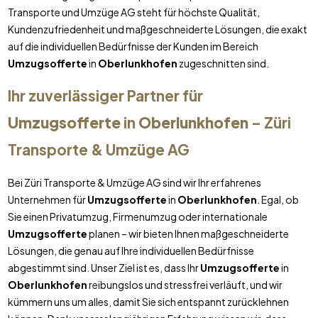
Transporte und Umzüge AG steht für höchste Qualität,
Kundenzufriedenheit und maßgeschneiderte Lösungen, die exakt
auf die individuellen Bedürfnisse der Kunden im Bereich
Umzugsofferte
in
Oberlunkhofen
zugeschnitten sind.
Ihr zuverlässiger Partner für
Umzugsofferte
in
Oberlunkhofen
– Züri
Transporte & Umzüge AG
Bei Züri Transporte & Umzüge AG sind wir Ihr erfahrenes
Unternehmen für
Umzugsofferte
in
Oberlunkhofen
. Egal, ob
Sie einen Privatumzug, Firmenumzug oder internationale
Umzugsofferte
planen – wir bieten Ihnen maßgeschneiderte
Lösungen, die genau auf Ihre individuellen Bedürfnisse
abgestimmt sind. Unser Ziel ist es, dass Ihr
Umzugsofferte
in
Oberlunkhofen
reibungslos und stressfrei verläuft, und wir
kümmern uns um alles, damit Sie sich entspannt zurücklehnen