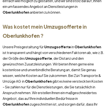
einfach wie möglich zu gestalten, und wir sind stolz darauf, Ihnen
ein umfassendes Angebot an Dienstleistungen in
Oberlunkhofen
anbieten zu können.
Was kostet mein
Umzugsofferte
in
Oberlunkhofen
?
Unsere Preisgestaltung für
Umzugsofferte
in
Oberlunkhofen
ist transparent und hängt von verschiedenen Faktoren ab, wie z.B.
der Größe des
Umzugsofferte
, der Distanz und den
gewünschten Zusatzleistungen. Wir bieten Ihnen gerne eine
kostenlose und unverbindliche Beratung an, damit Sie genau
wissen, welche Kosten auf Sie zukommen. Bei Züri Transporte &
Umzüge AG in
Oberlunkhofen
gibt es keine versteckten Kosten
– Sie zahlen nur für die Dienstleistungen, die Sie tatsächlich in
Anspruch nehmen. Wir erstellen Ihnen ein maßgeschneidertes
Angebot, das auf Ihre individuellen Bedürfnisse in
Oberlunkhofen
zugeschnitten ist, und sorgen dafür, dass Ihr