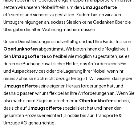
setzen wir unseren Möbellift ein, um den
Umzugsofferte
effizienter und sicherer zu gestalten. Zudem bieten wir auch
Umzugsreinigungen an, sodass Sie sich keine Gedanken über die
Übergabe der alten Wohnung machen müssen.
Unsere Dienstleistungen sind vielfältig und auf Ihre Bedürfnisse in
Oberlunkhofen
abgestimmt. Wir bieten Ihnen die Möglichkeit,
den
Umzugsofferte
so flexibel wie möglich zu gestalten, sei es
durch die Buchung zusätzlicher Helfer, das Anfordern eines Ein-
und Auspackservices oder die Lagerung Ihrer Möbel, wenn Ihr
neues Zuhause noch nicht bezugsfertig ist. Wir wissen, dass jeder
Umzugsofferte
seine eigenen Herausforderungen hat, und
deshalb passen wir uns flexibel an Ihre Anforderungen an. Wenn Sie
also nach einem Zügelunternehmen in
Oberlunkhofen
suchen,
das sich auf
Umzugsofferte
spezialisiert hat und Ihnen den
gesamten Prozess erleichtert, sind Sie bei Züri Transporte &
Umzüge AG genau richtig.