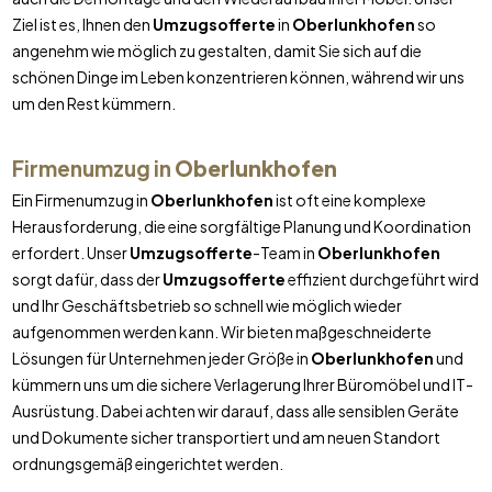
Ziel ist es, Ihnen den
Umzugsofferte
in
Oberlunkhofen
so
angenehm wie möglich zu gestalten, damit Sie sich auf die
schönen Dinge im Leben konzentrieren können, während wir uns
um den Rest kümmern.
Firmenumzug in
Oberlunkhofen
Ein Firmenumzug in
Oberlunkhofen
ist oft eine komplexe
Herausforderung, die eine sorgfältige Planung und Koordination
erfordert. Unser
Umzugsofferte
-Team in
Oberlunkhofen
sorgt dafür, dass der
Umzugsofferte
effizient durchgeführt wird
und Ihr Geschäftsbetrieb so schnell wie möglich wieder
aufgenommen werden kann. Wir bieten maßgeschneiderte
Lösungen für Unternehmen jeder Größe in
Oberlunkhofen
und
kümmern uns um die sichere Verlagerung Ihrer Büromöbel und IT-
Ausrüstung. Dabei achten wir darauf, dass alle sensiblen Geräte
und Dokumente sicher transportiert und am neuen Standort
ordnungsgemäß eingerichtet werden.