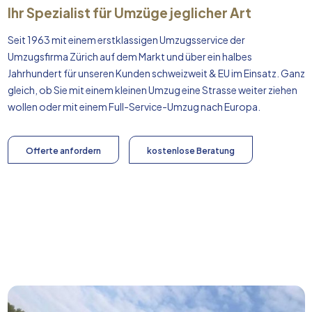
Ihr Spezialist für Umzüge jeglicher Art
Seit 1963 mit einem erstklassigen Umzugsservice der
Umzugsfirma Zürich auf dem Markt und über ein halbes
Jahrhundert für unseren Kunden schweizweit & EU im Einsatz. Ganz
gleich, ob Sie mit einem kleinen Umzug eine Strasse weiter ziehen
wollen oder mit einem Full-Service-Umzug nach
Europa
.
Offerte anfordern
kostenlose Beratung