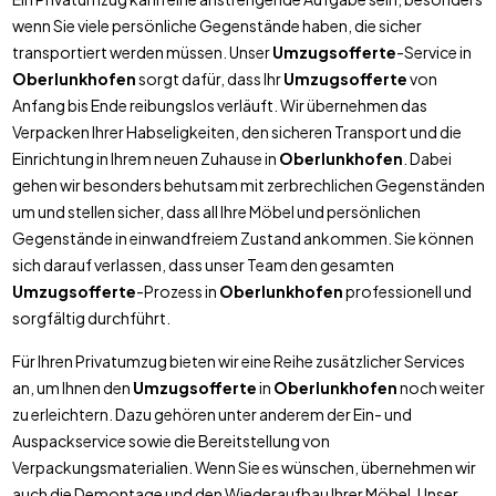
wenn Sie viele persönliche Gegenstände haben, die sicher
transportiert werden müssen. Unser
Umzugsofferte
-Service in
Oberlunkhofen
sorgt dafür, dass Ihr
Umzugsofferte
von
Anfang bis Ende reibungslos verläuft. Wir übernehmen das
Verpacken Ihrer Habseligkeiten, den sicheren Transport und die
Einrichtung in Ihrem neuen Zuhause in
Oberlunkhofen
. Dabei
gehen wir besonders behutsam mit zerbrechlichen Gegenständen
um und stellen sicher, dass all Ihre Möbel und persönlichen
Gegenstände in einwandfreiem Zustand ankommen. Sie können
sich darauf verlassen, dass unser Team den gesamten
Umzugsofferte
-Prozess in
Oberlunkhofen
professionell und
sorgfältig durchführt.
Für Ihren Privatumzug bieten wir eine Reihe zusätzlicher Services
an, um Ihnen den
Umzugsofferte
in
Oberlunkhofen
noch weiter
zu erleichtern. Dazu gehören unter anderem der Ein- und
Auspackservice sowie die Bereitstellung von
Verpackungsmaterialien. Wenn Sie es wünschen, übernehmen wir
auch die Demontage und den Wiederaufbau Ihrer Möbel. Unser