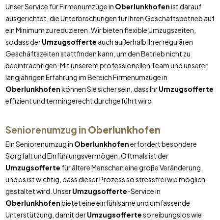
Unser Service für Firmenumzüge in
Oberlunkhofen
ist darauf
ausgerichtet, die Unterbrechungen für Ihren Geschäftsbetrieb auf
ein Minimum zu reduzieren. Wir bieten flexible Umzugszeiten,
sodass der
Umzugsofferte
auch außerhalb Ihrer regulären
Geschäftszeiten stattfinden kann, um den Betrieb nicht zu
beeinträchtigen. Mit unserem professionellen Team und unserer
langjährigen Erfahrung im Bereich Firmenumzüge in
Oberlunkhofen
können Sie sicher sein, dass Ihr
Umzugsofferte
effizient und termingerecht durchgeführt wird.
Seniorenumzug in
Oberlunkhofen
Ein Seniorenumzug in
Oberlunkhofen
erfordert besondere
Sorgfalt und Einfühlungsvermögen. Oftmals ist der
Umzugsofferte
für ältere Menschen eine große Veränderung,
und es ist wichtig, dass dieser Prozess so stressfrei wie möglich
gestaltet wird. Unser
Umzugsofferte
-Service in
Oberlunkhofen
bietet eine einfühlsame und umfassende
Unterstützung, damit der
Umzugsofferte
so reibungslos wie