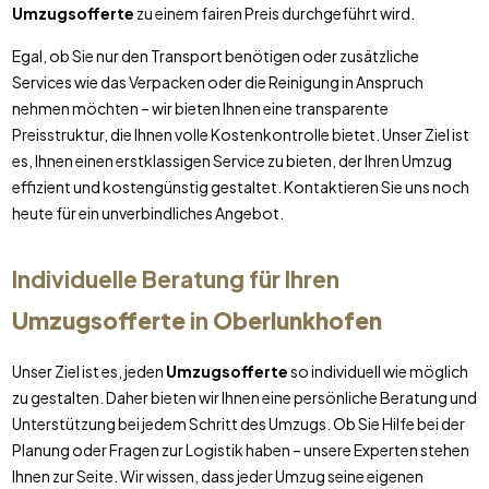
Umzugsofferte
zu einem fairen Preis durchgeführt wird.
Egal, ob Sie nur den Transport benötigen oder zusätzliche
Services wie das Verpacken oder die Reinigung in Anspruch
nehmen möchten – wir bieten Ihnen eine transparente
Preisstruktur, die Ihnen volle Kostenkontrolle bietet. Unser Ziel ist
es, Ihnen einen erstklassigen Service zu bieten, der Ihren Umzug
effizient und kostengünstig gestaltet. Kontaktieren Sie uns noch
heute für ein unverbindliches Angebot.
Individuelle Beratung für Ihren
Umzugsofferte
in
Oberlunkhofen
Unser Ziel ist es, jeden
Umzugsofferte
so individuell wie möglich
zu gestalten. Daher bieten wir Ihnen eine persönliche Beratung und
Unterstützung bei jedem Schritt des Umzugs. Ob Sie Hilfe bei der
Planung oder Fragen zur Logistik haben – unsere Experten stehen
Ihnen zur Seite. Wir wissen, dass jeder Umzug seine eigenen