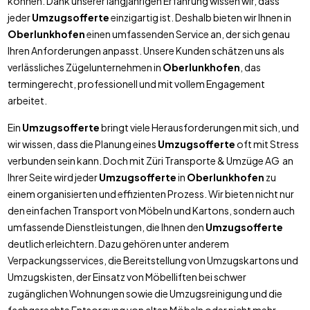
können. Dank unserer langjährigen Erfahrung wissen wir, dass
jeder
Umzugsofferte
einzigartig ist. Deshalb bieten wir Ihnen in
Oberlunkhofen
einen umfassenden Service an, der sich genau
Ihren Anforderungen anpasst. Unsere Kunden schätzen uns als
verlässliches Zügelunternehmen in
Oberlunkhofen
, das
termingerecht, professionell und mit vollem Engagement
arbeitet.
Ein
Umzugsofferte
bringt viele Herausforderungen mit sich, und
wir wissen, dass die Planung eines
Umzugsofferte
oft mit Stress
verbunden sein kann. Doch mit Züri Transporte & Umzüge AG an
Ihrer Seite wird jeder
Umzugsofferte
in
Oberlunkhofen
zu
einem organisierten und effizienten Prozess. Wir bieten nicht nur
den einfachen Transport von Möbeln und Kartons, sondern auch
umfassende Dienstleistungen, die Ihnen den
Umzugsofferte
deutlich erleichtern. Dazu gehören unter anderem
Verpackungsservices, die Bereitstellung von Umzugskartons und
Umzugskisten, der Einsatz von Möbelliften bei schwer
zugänglichen Wohnungen sowie die Umzugsreinigung und die