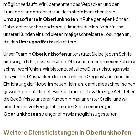
möglich verläuft. Wir übernehmen das Verpacken und den
Transport und sorgen dafür, dass ältere Menschen ihren
Umzugsofferte
in
Oberlunkhofen
in Ruhe genießen können.
Dabei gehen wir besonders auf die individuellen Bedürfnisse
unserer Kunden ein und bieten maßgeschneiderte Lösungen an,
die den
Umzugsofferte
erleichtern.
Unser Team in
Oberlunkhofen
unterstützt Sie bei jedem Schritt
und sorgt dafür, dass sich ältere Menschen in ihrem neuen Zuhause
schnell wohlfühlen. Wir bieten zusätzliche Dienstleistungen wie
das Ein- und Auspacken der persönlichen Gegenstände und die
Einrichtung der Möbel im neuen Heim an, damit alles schnell seinen
gewohnten Platz findet. Bei Züri Transporte & Umzüge AG stehen
die Bedürfnisse unserer Kunden immer an erster Stelle, und wir
arbeiten mit viel Feingefühl, um den Seniorenumzug in
Oberlunkhofen
so angenehm wie möglich zu gestalten.
Weitere Dienstleistungen in
Oberlunkhofen