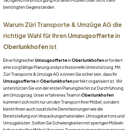
fachgerechte Entsorgung von alten Möbeln oder nicht mehr
benötigten Gegenständen.
Warum Züri Transporte & Umzüge AG die
richtige Wahl für Ihren
Umzugsofferte
in
Oberlunkhofen
ist
Ein erfolgreicher
Umzugsofferte
in
Oberlunkhofen
erfordert
eine sorgfältige Planung und professionelle Unterstützung. Mit
Züri Transporte & Umzüge AG können Sie sicher sein, dass Ihr
Umzugsofferte
in
Oberlunkhofen
perfekt organisiert ist. Wir
unterstützen Sie von der ersten Planung bis hin zur Durchführung
am Umzugstag. Unser erfahrenes Team in
Oberlunkhofen
kümmert sich nicht nur um den Transport Ihrer Möbel, sondern
bietet Ihnen auch zusätzliche Dienstleistungen wie die
Bereitstellung von Verpackungsmaterialien, Umzugskartons und
Umzugskisten. Sollten Sie Schwierigkeiten mit sperrigen Möbeln
haben oder Ihre Möbel über enge Treppen transportieren müssen,