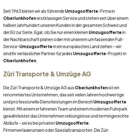
Seit 1963 bieten wir als führende
Umzugsofferte
-Firma in
Oberlunkhofen
erstklassigen Service und stehen seit über einem
halben Jahrhundert unseren Kunden in der gesamten Schweiz und
der EU zur Seite. Egal, ob Sie nur einen kleinen
Umzugsofferte
in
der Nachbarschaft planen oder mit unserem umfassenden Full-
Service-
Umzugsofferte
in ein europäisches Land ziehen – wir
sind Ihr verlässlicher Partner für jedes
Umzugsofferte
-Projekt in
Oberlunkhofen
.
Züri Transporte & Umzüge AG
Die Züri Transporte & Umzüge AG aus
Oberlunkhofen
ist ein
renommiertes Unternehmen, das seit vielen Jahren hochwertige
und professionelle Dienstleistungen im Bereich
Umzugsofferte
bietet. Mit einem erfahrenen Team und einem modernen Fuhrpark
gewährleistet das Unternehmen reibungslose und termingerechte
Abläufe – sei es bei privaten
Umzugsofferte
,
Firmenverlagerungen oder Spezialtransporten. Die Züri