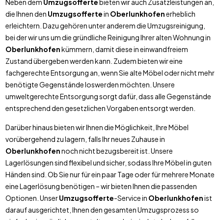
Neben dem
Umzugsofferte
bieten wir auch Zusatzleistungen an,
die Ihnen den
Umzugsofferte
in
Oberlunkhofen
erheblich
erleichtern. Dazu gehören unter anderem die Umzugsreinigung,
bei der wir uns um die gründliche Reinigung Ihrer alten Wohnung in
Oberlunkhofen
kümmern, damit diese in einwandfreiem
Zustand übergeben werden kann. Zudem bieten wir eine
fachgerechte Entsorgung an, wenn Sie alte Möbel oder nicht mehr
benötigte Gegenstände loswerden möchten. Unsere
umweltgerechte Entsorgung sorgt dafür, dass alle Gegenstände
entsprechend den gesetzlichen Vorgaben entsorgt werden.
Darüber hinaus bieten wir Ihnen die Möglichkeit, Ihre Möbel
vorübergehend zu lagern, falls Ihr neues Zuhause in
Oberlunkhofen
noch nicht bezugsbereit ist. Unsere
Lagerlösungen sind flexibel und sicher, sodass Ihre Möbel in guten
Händen sind. Ob Sie nur für ein paar Tage oder für mehrere Monate
eine Lagerlösung benötigen – wir bieten Ihnen die passenden
Optionen. Unser
Umzugsofferte
-Service in
Oberlunkhofen
ist
darauf ausgerichtet, Ihnen den gesamten Umzugsprozess so