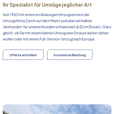
Ihr Spezialist für Umzüge jeglicher Art
Seit 1963 mit einem erstklassigen Umzugsservice der
Umzugsfirma Zürich auf dem Markt und über ein halbes
Jahrhundert für unseren Kunden schweizweit & EU im Einsatz. Ganz
gleich, ob Sie mit einem kleinen Umzug eine Strasse weiter ziehen
wollen oder mit einem Full-Service-Umzug nach
Europa
.
Offerte anfordern
kostenlose Beratung