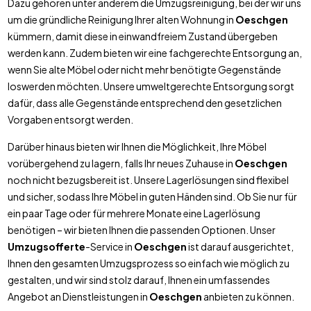
Dazu gehören unter anderem die Umzugsreinigung, bei der wir uns
um die gründliche Reinigung Ihrer alten Wohnung in
Oeschgen
kümmern, damit diese in einwandfreiem Zustand übergeben
werden kann. Zudem bieten wir eine fachgerechte Entsorgung an,
wenn Sie alte Möbel oder nicht mehr benötigte Gegenstände
loswerden möchten. Unsere umweltgerechte Entsorgung sorgt
dafür, dass alle Gegenstände entsprechend den gesetzlichen
Vorgaben entsorgt werden.
Darüber hinaus bieten wir Ihnen die Möglichkeit, Ihre Möbel
vorübergehend zu lagern, falls Ihr neues Zuhause in
Oeschgen
noch nicht bezugsbereit ist. Unsere Lagerlösungen sind flexibel
und sicher, sodass Ihre Möbel in guten Händen sind. Ob Sie nur für
ein paar Tage oder für mehrere Monate eine Lagerlösung
benötigen – wir bieten Ihnen die passenden Optionen. Unser
Umzugsofferte
-Service in
Oeschgen
ist darauf ausgerichtet,
Ihnen den gesamten Umzugsprozess so einfach wie möglich zu
gestalten, und wir sind stolz darauf, Ihnen ein umfassendes
Angebot an Dienstleistungen in
Oeschgen
anbieten zu können.