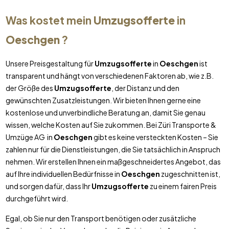
Was kostet mein
Umzugsofferte
in
Oeschgen
?
Unsere Preisgestaltung für
Umzugsofferte
in
Oeschgen
ist
transparent und hängt von verschiedenen Faktoren ab, wie z.B.
der Größe des
Umzugsofferte
, der Distanz und den
gewünschten Zusatzleistungen. Wir bieten Ihnen gerne eine
kostenlose und unverbindliche Beratung an, damit Sie genau
wissen, welche Kosten auf Sie zukommen. Bei Züri Transporte &
Umzüge AG in
Oeschgen
gibt es keine versteckten Kosten – Sie
zahlen nur für die Dienstleistungen, die Sie tatsächlich in Anspruch
nehmen. Wir erstellen Ihnen ein maßgeschneidertes Angebot, das
auf Ihre individuellen Bedürfnisse in
Oeschgen
zugeschnitten ist,
und sorgen dafür, dass Ihr
Umzugsofferte
zu einem fairen Preis
durchgeführt wird.
Egal, ob Sie nur den Transport benötigen oder zusätzliche