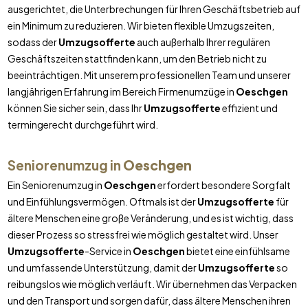
ausgerichtet, die Unterbrechungen für Ihren Geschäftsbetrieb auf
ein Minimum zu reduzieren. Wir bieten flexible Umzugszeiten,
sodass der
Umzugsofferte
auch außerhalb Ihrer regulären
Geschäftszeiten stattfinden kann, um den Betrieb nicht zu
beeinträchtigen. Mit unserem professionellen Team und unserer
langjährigen Erfahrung im Bereich Firmenumzüge in
Oeschgen
können Sie sicher sein, dass Ihr
Umzugsofferte
effizient und
termingerecht durchgeführt wird.
Seniorenumzug in
Oeschgen
Ein Seniorenumzug in
Oeschgen
erfordert besondere Sorgfalt
und Einfühlungsvermögen. Oftmals ist der
Umzugsofferte
für
ältere Menschen eine große Veränderung, und es ist wichtig, dass
dieser Prozess so stressfrei wie möglich gestaltet wird. Unser
Umzugsofferte
-Service in
Oeschgen
bietet eine einfühlsame
und umfassende Unterstützung, damit der
Umzugsofferte
so
reibungslos wie möglich verläuft. Wir übernehmen das Verpacken
und den Transport und sorgen dafür, dass ältere Menschen ihren