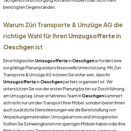
fachgerechte Entsorgung von alten Möbeln oder nicht mehr
benötigten Gegenständen.
Warum Züri Transporte & Umzüge AG die
richtige Wahl für Ihren
Umzugsofferte
in
Oeschgen
ist
Ein erfolgreicher
Umzugsofferte
in
Oeschgen
erfordert eine
sorgfältige Planung und professionelle Unterstützung. Mit Züri
Transporte & Umzüge AG können Sie sicher sein, dass Ihr
Umzugsofferte
in
Oeschgen
perfekt organisiert ist. Wir
unterstützen Sie von der ersten Planung bis hin zur Durchführung
am Umzugstag. Unser erfahrenes Team in
Oeschgen
kümmert
sich nicht nur um den Transport Ihrer Möbel, sondern bietet Ihnen
auch zusätzliche Dienstleistungen wie die Bereitstellung von
Verpackungsmaterialien, Umzugskartons und Umzugskisten.
Sollten Sie Schwierigkeiten mit sperrigen Möbeln haben oder Ihre
Möbel über enge Treppen transportieren müssen, setzen wir