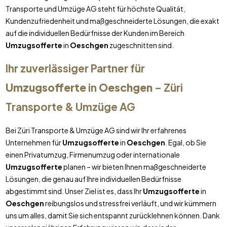
Transporte und Umzüge AG steht für höchste Qualität,
Kundenzufriedenheit und maßgeschneiderte Lösungen, die exakt
auf die individuellen Bedürfnisse der Kunden im Bereich
Umzugsofferte
in
Oeschgen
zugeschnitten sind.
Ihr zuverlässiger Partner für
Umzugsofferte
in
Oeschgen
– Züri
Transporte & Umzüge AG
Bei Züri Transporte & Umzüge AG sind wir Ihr erfahrenes
Unternehmen für
Umzugsofferte
in
Oeschgen
. Egal, ob Sie
einen Privatumzug, Firmenumzug oder internationale
Umzugsofferte
planen – wir bieten Ihnen maßgeschneiderte
Lösungen, die genau auf Ihre individuellen Bedürfnisse
abgestimmt sind. Unser Ziel ist es, dass Ihr
Umzugsofferte
in
Oeschgen
reibungslos und stressfrei verläuft, und wir kümmern
uns um alles, damit Sie sich entspannt zurücklehnen können. Dank