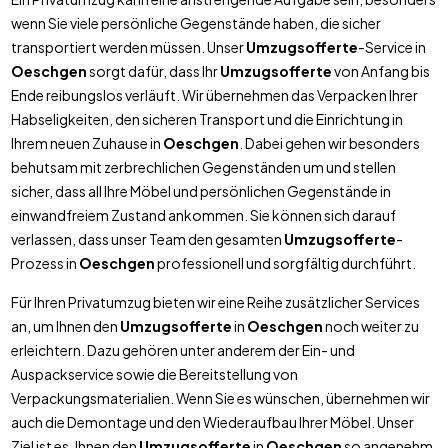
wenn Sie viele persönliche Gegenstände haben, die sicher
transportiert werden müssen. Unser
Umzugsofferte
-Service in
Oeschgen
sorgt dafür, dass Ihr
Umzugsofferte
von Anfang bis
Ende reibungslos verläuft. Wir übernehmen das Verpacken Ihrer
Habseligkeiten, den sicheren Transport und die Einrichtung in
Ihrem neuen Zuhause in
Oeschgen
. Dabei gehen wir besonders
behutsam mit zerbrechlichen Gegenständen um und stellen
sicher, dass all Ihre Möbel und persönlichen Gegenstände in
einwandfreiem Zustand ankommen. Sie können sich darauf
verlassen, dass unser Team den gesamten
Umzugsofferte
-
Prozess in
Oeschgen
professionell und sorgfältig durchführt.
Für Ihren Privatumzug bieten wir eine Reihe zusätzlicher Services
an, um Ihnen den
Umzugsofferte
in
Oeschgen
noch weiter zu
erleichtern. Dazu gehören unter anderem der Ein- und
Auspackservice sowie die Bereitstellung von
Verpackungsmaterialien. Wenn Sie es wünschen, übernehmen wir
auch die Demontage und den Wiederaufbau Ihrer Möbel. Unser
Ziel ist es, Ihnen den
Umzugsofferte
in
Oeschgen
so angenehm