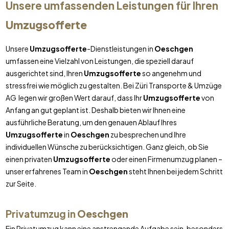
Unsere umfassenden Leistungen für Ihren
Umzugsofferte
Unsere
Umzugsofferte
-Dienstleistungen in
Oeschgen
umfassen eine Vielzahl von Leistungen, die speziell darauf
ausgerichtet sind, Ihren
Umzugsofferte
so angenehm und
stressfrei wie möglich zu gestalten. Bei Züri Transporte & Umzüge
AG legen wir großen Wert darauf, dass Ihr
Umzugsofferte
von
Anfang an gut geplant ist. Deshalb bieten wir Ihnen eine
ausführliche Beratung, um den genauen Ablauf Ihres
Umzugsofferte
in
Oeschgen
zu besprechen und Ihre
individuellen Wünsche zu berücksichtigen. Ganz gleich, ob Sie
einen privaten
Umzugsofferte
oder einen Firmenumzug planen –
unser erfahrenes Team in
Oeschgen
steht Ihnen bei jedem Schritt
zur Seite.
Privatumzug in
Oeschgen
Ein Privatumzug kann eine anstrengende Aufgabe sein, besonders