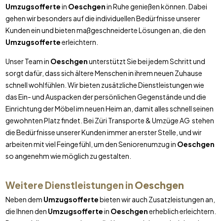
Umzugsofferte
in
Oeschgen
in Ruhe genießen können. Dabei
gehen wir besonders auf die individuellen Bedürfnisse unserer
Kunden ein und bieten maßgeschneiderte Lösungen an, die den
Umzugsofferte
erleichtern.
Unser Team in
Oeschgen
unterstützt Sie bei jedem Schritt und
sorgt dafür, dass sich ältere Menschen in ihrem neuen Zuhause
schnell wohlfühlen. Wir bieten zusätzliche Dienstleistungen wie
das Ein- und Auspacken der persönlichen Gegenstände und die
Einrichtung der Möbel im neuen Heim an, damit alles schnell seinen
gewohnten Platz findet. Bei Züri Transporte & Umzüge AG stehen
die Bedürfnisse unserer Kunden immer an erster Stelle, und wir
arbeiten mit viel Feingefühl, um den Seniorenumzug in
Oeschgen
so angenehm wie möglich zu gestalten.
Weitere Dienstleistungen in
Oeschgen
Neben dem
Umzugsofferte
bieten wir auch Zusatzleistungen an,
die Ihnen den
Umzugsofferte
in
Oeschgen
erheblich erleichtern.