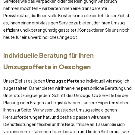
Services wie das Verpacken oder die Reinigung in Anspruch
nehmen möchten – wir bieten Ihnen eine transparente
Preisstruktur, die Ihnen volle Kostenkontrolle bietet. Unser Ziel ist
es, Ihnen einen erstklassigen Service zu bieten, der Ihren Umzug
effizient und kostengünstig gestaltet. Kontaktieren Sie uns noch
heute für ein unverbindliches Angebot.
Individuelle Beratung für Ihren
Umzugsofferte
in
Oeschgen
Unser Ziel ist es, jeden
Umzugsofferte
so individuell wie möglich
zu gestalten. Daher bieten wir Ihnen eine persönliche Beratung und
Unterstützung bei jedem Schritt des Umzugs. Ob Sie Hilfe bei der
Planung oder Fragen zur Logistik haben – unsere Experten stehen
Ihnen zur Seite. Wir wissen, dass jeder Umzug seine eigenen
Herausforderungen hat, und deshalb passen wir unsere
Dienstleistungen flexibel an Ihre Bedürfnisse an. Lassen Sie sich
von unserem erfahrenen Team beraten und finden Sie heraus, wie