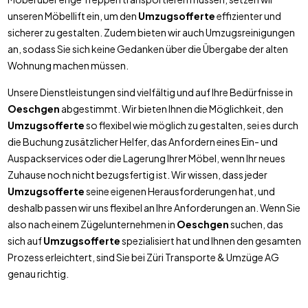
unseren Möbellift ein, um den
Umzugsofferte
effizienter und
sicherer zu gestalten. Zudem bieten wir auch Umzugsreinigungen
an, sodass Sie sich keine Gedanken über die Übergabe der alten
Wohnung machen müssen.
Unsere Dienstleistungen sind vielfältig und auf Ihre Bedürfnisse in
Oeschgen
abgestimmt. Wir bieten Ihnen die Möglichkeit, den
Umzugsofferte
so flexibel wie möglich zu gestalten, sei es durch
die Buchung zusätzlicher Helfer, das Anfordern eines Ein- und
Auspackservices oder die Lagerung Ihrer Möbel, wenn Ihr neues
Zuhause noch nicht bezugsfertig ist. Wir wissen, dass jeder
Umzugsofferte
seine eigenen Herausforderungen hat, und
deshalb passen wir uns flexibel an Ihre Anforderungen an. Wenn Sie
also nach einem Zügelunternehmen in
Oeschgen
suchen, das
sich auf
Umzugsofferte
spezialisiert hat und Ihnen den gesamten
Prozess erleichtert, sind Sie bei Züri Transporte & Umzüge AG
genau richtig.