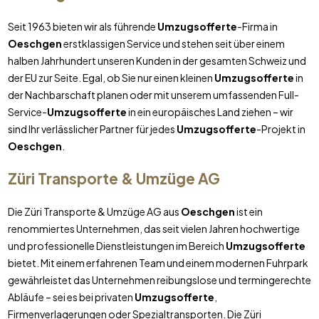
Seit 1963 bieten wir als führende
Umzugsofferte
-Firma in
Oeschgen
erstklassigen Service und stehen seit über einem
halben Jahrhundert unseren Kunden in der gesamten Schweiz und
der EU zur Seite. Egal, ob Sie nur einen kleinen
Umzugsofferte
in
der Nachbarschaft planen oder mit unserem umfassenden Full-
Service-
Umzugsofferte
in ein europäisches Land ziehen – wir
sind Ihr verlässlicher Partner für jedes
Umzugsofferte
-Projekt in
Oeschgen
.
Züri Transporte & Umzüge AG
Die Züri Transporte & Umzüge AG aus
Oeschgen
ist ein
renommiertes Unternehmen, das seit vielen Jahren hochwertige
und professionelle Dienstleistungen im Bereich
Umzugsofferte
bietet. Mit einem erfahrenen Team und einem modernen Fuhrpark
gewährleistet das Unternehmen reibungslose und termingerechte
Abläufe – sei es bei privaten
Umzugsofferte
,
Firmenverlagerungen oder Spezialtransporten. Die Züri