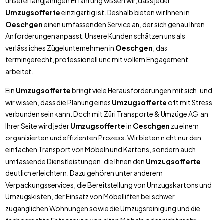
unserer langjährigen Erfahrung wissen wir, dass jeder
Umzugsofferte
einzigartig ist. Deshalb bieten wir Ihnen in
Oeschgen
einen umfassenden Service an, der sich genau Ihren
Anforderungen anpasst. Unsere Kunden schätzen uns als
verlässliches Zügelunternehmen in
Oeschgen
, das
termingerecht, professionell und mit vollem Engagement
arbeitet.
Ein
Umzugsofferte
bringt viele Herausforderungen mit sich, und
wir wissen, dass die Planung eines
Umzugsofferte
oft mit Stress
verbunden sein kann. Doch mit Züri Transporte & Umzüge AG an
Ihrer Seite wird jeder
Umzugsofferte
in
Oeschgen
zu einem
organisierten und effizienten Prozess. Wir bieten nicht nur den
einfachen Transport von Möbeln und Kartons, sondern auch
umfassende Dienstleistungen, die Ihnen den
Umzugsofferte
deutlich erleichtern. Dazu gehören unter anderem
Verpackungsservices, die Bereitstellung von Umzugskartons und
Umzugskisten, der Einsatz von Möbelliften bei schwer
zugänglichen Wohnungen sowie die Umzugsreinigung und die