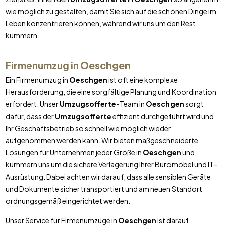
wie möglich zu gestalten, damit Sie sich auf die schönen Dinge im
Leben konzentrieren können, während wir uns um den Rest
kümmern.
Firmenumzug in
Oeschgen
Ein Firmenumzug in
Oeschgen
ist oft eine komplexe
Herausforderung, die eine sorgfältige Planung und Koordination
erfordert. Unser
Umzugsofferte
-Team in
Oeschgen
sorgt
dafür, dass der
Umzugsofferte
effizient durchgeführt wird und
Ihr Geschäftsbetrieb so schnell wie möglich wieder
aufgenommen werden kann. Wir bieten maßgeschneiderte
Lösungen für Unternehmen jeder Größe in
Oeschgen
und
kümmern uns um die sichere Verlagerung Ihrer Büromöbel und IT-
Ausrüstung. Dabei achten wir darauf, dass alle sensiblen Geräte
und Dokumente sicher transportiert und am neuen Standort
ordnungsgemäß eingerichtet werden.
Unser Service für Firmenumzüge in
Oeschgen
ist darauf