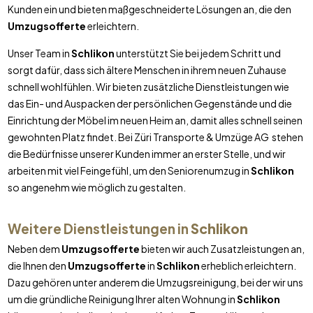
Kunden ein und bieten maßgeschneiderte Lösungen an, die den
Umzugsofferte
erleichtern.
Unser Team in
Schlikon
unterstützt Sie bei jedem Schritt und
sorgt dafür, dass sich ältere Menschen in ihrem neuen Zuhause
schnell wohlfühlen. Wir bieten zusätzliche Dienstleistungen wie
das Ein- und Auspacken der persönlichen Gegenstände und die
Einrichtung der Möbel im neuen Heim an, damit alles schnell seinen
gewohnten Platz findet. Bei Züri Transporte & Umzüge AG stehen
die Bedürfnisse unserer Kunden immer an erster Stelle, und wir
arbeiten mit viel Feingefühl, um den Seniorenumzug in
Schlikon
so angenehm wie möglich zu gestalten.
Weitere Dienstleistungen in
Schlikon
Neben dem
Umzugsofferte
bieten wir auch Zusatzleistungen an,
die Ihnen den
Umzugsofferte
in
Schlikon
erheblich erleichtern.
Dazu gehören unter anderem die Umzugsreinigung, bei der wir uns
um die gründliche Reinigung Ihrer alten Wohnung in
Schlikon