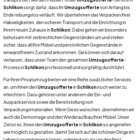
Schlikon
sorgt dafür, dass Ihr
Umzugsofferte
von Anfang bis
Ende reibungslos verläuft. Wir übernehmen das Verpacken Ihrer
Habseligkeiten, den sicheren Transport und die Einrichtung in
Ihrem neuen Zuhause in
Schlikon
. Dabei gehen wir besonders
behutsam mit zerbrechlichen Gegenständen um und stellen
sicher, dass all Ihre Möbel und persönlichen Gegenstände in
einwandfreiem Zustand ankommen. Sie können sich darauf
verlassen, dass unser Team den gesamten
Umzugsofferte
-
Prozess in
Schlikon
professionell und sorgfältig durchführt.
Für Ihren Privatumzug bieten wir eine Reihe zusätzlicher Services
an, um Ihnen den
Umzugsofferte
in
Schlikon
noch weiter zu
erleichtern. Dazu gehören unter anderem der Ein- und
Auspackservice sowie die Bereitstellung von
Verpackungsmaterialien. Wenn Sie es wünschen, übernehmen wir
auch die Demontage und den Wiederaufbau Ihrer Möbel. Unser
Ziel ist es, Ihnen den
Umzugsofferte
in
Schlikon
so angenehm
wie möglich zu gestalten, damit Sie sich auf die schönen Dinge im
Leben konzentrieren können, während wir uns um den Rest