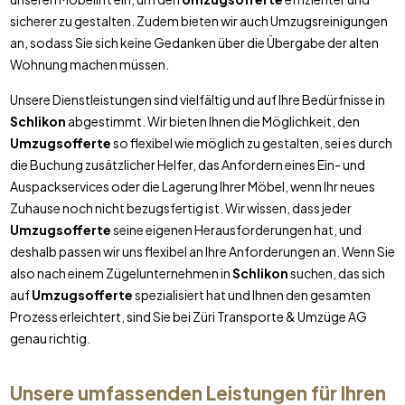
sicherer zu gestalten. Zudem bieten wir auch Umzugsreinigungen
an, sodass Sie sich keine Gedanken über die Übergabe der alten
Wohnung machen müssen.
Unsere Dienstleistungen sind vielfältig und auf Ihre Bedürfnisse in
Schlikon
abgestimmt. Wir bieten Ihnen die Möglichkeit, den
Umzugsofferte
so flexibel wie möglich zu gestalten, sei es durch
die Buchung zusätzlicher Helfer, das Anfordern eines Ein- und
Auspackservices oder die Lagerung Ihrer Möbel, wenn Ihr neues
Zuhause noch nicht bezugsfertig ist. Wir wissen, dass jeder
Umzugsofferte
seine eigenen Herausforderungen hat, und
deshalb passen wir uns flexibel an Ihre Anforderungen an. Wenn Sie
also nach einem Zügelunternehmen in
Schlikon
suchen, das sich
auf
Umzugsofferte
spezialisiert hat und Ihnen den gesamten
Prozess erleichtert, sind Sie bei Züri Transporte & Umzüge AG
genau richtig.
Unsere umfassenden Leistungen für Ihren