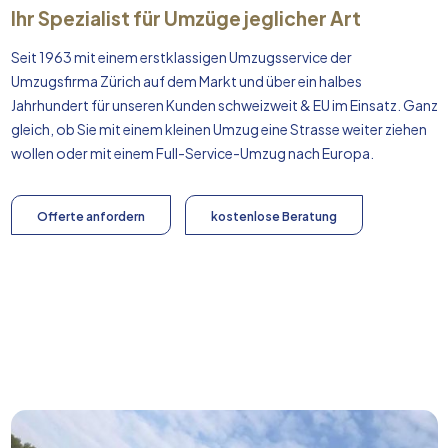
Ihr Spezialist für Umzüge jeglicher Art
Seit 1963 mit einem erstklassigen Umzugsservice der
Umzugsfirma Zürich auf dem Markt und über ein halbes
Jahrhundert für unseren Kunden schweizweit & EU im Einsatz. Ganz
gleich, ob Sie mit einem kleinen Umzug eine Strasse weiter ziehen
wollen oder mit einem Full-Service-Umzug nach
Europa
.
Offerte anfordern
kostenlose Beratung