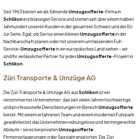
Seit 1963 bieten wir als führende
Umzugsofferte
-Firma in
Schlikon
erstklassigen Service und stehen seit über einem halben
Jahrhundert unseren Kunden in der gesamten Schweiz und der EU
zur Seite. Egal, ob Sie nur einen kleinen
Umzugsofferte
in der
Nachbarschaft planen oder mit unserem umfassenden Full-
Service-
Umzugsofferte
in ein europäisches Land ziehen – wir
sind Ihr verlässlicher Partner für jedes
Umzugsofferte
-Projekt in
Schlikon
.
Züri Transporte & Umzüge AG
Die Züri Transporte & Umzüge AG aus
Schlikon
ist ein
renommiertes Unternehmen, das seit vielen Jahren hochwertige
und professionelle Dienstleistungen im Bereich
Umzugsofferte
bietet. Mit einem erfahrenen Team und einem modernen Fuhrpark
gewährleistet das Unternehmen reibungslose und termingerechte
Abläufe – sei es bei privaten
Umzugsofferte
,
Firmenverlagerungen oder Spezialtransporten. Die Züri