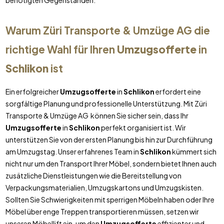
benötigten Gegenständen.
Warum Züri Transporte & Umzüge AG die
richtige Wahl für Ihren
Umzugsofferte
in
Schlikon
ist
Ein erfolgreicher
Umzugsofferte
in
Schlikon
erfordert eine
sorgfältige Planung und professionelle Unterstützung. Mit Züri
Transporte & Umzüge AG können Sie sicher sein, dass Ihr
Umzugsofferte
in
Schlikon
perfekt organisiert ist. Wir
unterstützen Sie von der ersten Planung bis hin zur Durchführung
am Umzugstag. Unser erfahrenes Team in
Schlikon
kümmert sich
nicht nur um den Transport Ihrer Möbel, sondern bietet Ihnen auch
zusätzliche Dienstleistungen wie die Bereitstellung von
Verpackungsmaterialien, Umzugskartons und Umzugskisten.
Sollten Sie Schwierigkeiten mit sperrigen Möbeln haben oder Ihre
Möbel über enge Treppen transportieren müssen, setzen wir
unseren Möbellift ein, um den
Umzugsofferte
effizienter und