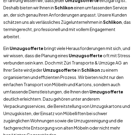
Erfahrung wissen wir, dass jeder
Umzugsofferte
einzigartig ist.
Deshalb bieten wir Ihnen in
Schlikon
einen umfassenden Service
an, der sich genau Ihren Anforderungen anpasst. Unsere Kunden
schätzen uns als verlässliches Zügelunternehmen in
Schlikon
, das
termingerecht, professionell und mit vollem Engagement
arbeitet.
Ein
Umzugsofferte
bringt viele Herausforderungen mit sich, und
wir wissen, dass die Planung eines
Umzugsofferte
oft mit Stress
verbunden sein kann. Doch mit Züri Transporte & Umzüge AG an
Ihrer Seite wird jeder
Umzugsofferte
in
Schlikon
zu einem
organisierten und effizienten Prozess. Wir bieten nicht nur den
einfachen Transport von Möbeln und Kartons, sondern auch
umfassende Dienstleistungen, die Ihnen den
Umzugsofferte
deutlich erleichtern. Dazu gehören unter anderem
Verpackungsservices, die Bereitstellung von Umzugskartons und
Umzugskisten, der Einsatz von Möbelliften bei schwer
zugänglichen Wohnungen sowie die Umzugsreinigung und die
fachgerechte Entsorgung von alten Möbeln oder nicht mehr