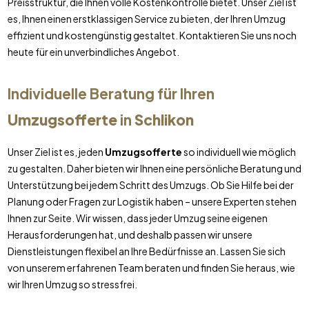
Preisstruktur, die Ihnen volle Kostenkontrolle bietet. Unser Ziel ist
es, Ihnen einen erstklassigen Service zu bieten, der Ihren Umzug
effizient und kostengünstig gestaltet. Kontaktieren Sie uns noch
heute für ein unverbindliches Angebot.
Individuelle Beratung für Ihren
Umzugsofferte
in
Schlikon
Unser Ziel ist es, jeden
Umzugsofferte
so individuell wie möglich
zu gestalten. Daher bieten wir Ihnen eine persönliche Beratung und
Unterstützung bei jedem Schritt des Umzugs. Ob Sie Hilfe bei der
Planung oder Fragen zur Logistik haben – unsere Experten stehen
Ihnen zur Seite. Wir wissen, dass jeder Umzug seine eigenen
Herausforderungen hat, und deshalb passen wir unsere
Dienstleistungen flexibel an Ihre Bedürfnisse an. Lassen Sie sich
von unserem erfahrenen Team beraten und finden Sie heraus, wie
wir Ihren Umzug so stressfrei.