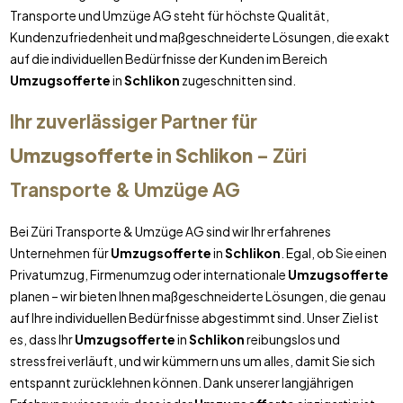
Transporte und Umzüge AG steht für höchste Qualität,
Kundenzufriedenheit und maßgeschneiderte Lösungen, die exakt
auf die individuellen Bedürfnisse der Kunden im Bereich
Umzugsofferte
in
Schlikon
zugeschnitten sind.
Ihr zuverlässiger Partner für
Umzugsofferte
in
Schlikon
– Züri
Transporte & Umzüge AG
Bei Züri Transporte & Umzüge AG sind wir Ihr erfahrenes
Unternehmen für
Umzugsofferte
in
Schlikon
. Egal, ob Sie einen
Privatumzug, Firmenumzug oder internationale
Umzugsofferte
planen – wir bieten Ihnen maßgeschneiderte Lösungen, die genau
auf Ihre individuellen Bedürfnisse abgestimmt sind. Unser Ziel ist
es, dass Ihr
Umzugsofferte
in
Schlikon
reibungslos und
stressfrei verläuft, und wir kümmern uns um alles, damit Sie sich
entspannt zurücklehnen können. Dank unserer langjährigen