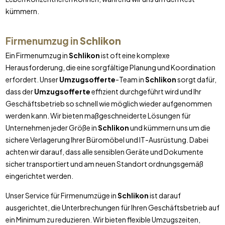
kümmern.
Firmenumzug in
Schlikon
Ein Firmenumzug in
Schlikon
ist oft eine komplexe
Herausforderung, die eine sorgfältige Planung und Koordination
erfordert. Unser
Umzugsofferte
-Team in
Schlikon
sorgt dafür,
dass der
Umzugsofferte
effizient durchgeführt wird und Ihr
Geschäftsbetrieb so schnell wie möglich wieder aufgenommen
werden kann. Wir bieten maßgeschneiderte Lösungen für
Unternehmen jeder Größe in
Schlikon
und kümmern uns um die
sichere Verlagerung Ihrer Büromöbel und IT-Ausrüstung. Dabei
achten wir darauf, dass alle sensiblen Geräte und Dokumente
sicher transportiert und am neuen Standort ordnungsgemäß
eingerichtet werden.
Unser Service für Firmenumzüge in
Schlikon
ist darauf
ausgerichtet, die Unterbrechungen für Ihren Geschäftsbetrieb auf
ein Minimum zu reduzieren. Wir bieten flexible Umzugszeiten,