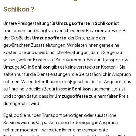
Schlikon
?
Unsere Preisgestaltung für
Umzugsofferte
in
Schlikon
ist
transparent und hängt von verschiedenen Faktoren ab, wie z.B.
der Größe des
Umzugsofferte
, der Distanz und den
gewünschten Zusatzleistungen. Wir bieten Ihnen gerne eine
kostenlose und unverbindliche Beratung an, damit Sie genau
wissen, welche Kosten auf Sie zukommen. Bei Züri Transporte &
Umzüge AG in
Schlikon
gibt es keine versteckten Kosten – Sie
zahlen nur für die Dienstleistungen, die Sie tatsächlich in Anspruch
nehmen. Wir erstellen Ihnen ein maßgeschneidertes Angebot, das
auf Ihre individuellen Bedürfnisse in
Schlikon
zugeschnitten ist,
und sorgen dafür, dass Ihr
Umzugsofferte
zu einem fairen Preis
durchgeführt wird.
Egal, ob Sie nur den Transport benötigen oder zusätzliche
Services wie das Verpacken oder die Reinigung in Anspruch
nehmen möchten – wir bieten Ihnen eine transparente