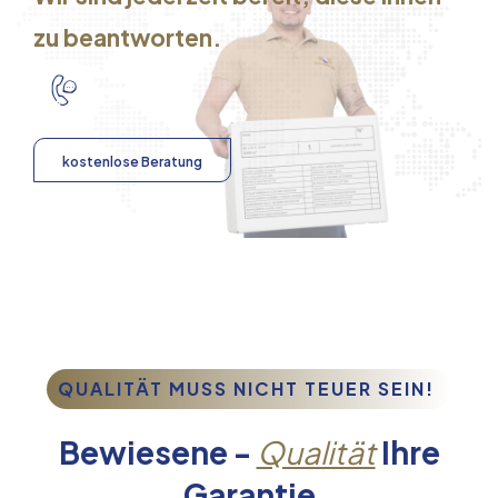
zu beantworten.
kostenlose Beratung
QUALITÄT MUSS NICHT TEUER SEIN!
Bewiesene -
Qualität
Ihre
Garantie