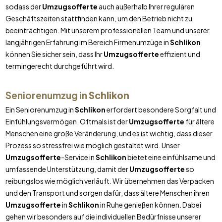
sodass der
Umzugsofferte
auch außerhalb Ihrer regulären
Geschäftszeiten stattfinden kann, um den Betrieb nicht zu
beeinträchtigen. Mit unserem professionellen Team und unserer
langjährigen Erfahrung im Bereich Firmenumzüge in
Schlikon
können Sie sicher sein, dass Ihr
Umzugsofferte
effizient und
termingerecht durchgeführt wird.
Seniorenumzug in
Schlikon
Ein Seniorenumzug in
Schlikon
erfordert besondere Sorgfalt und
Einfühlungsvermögen. Oftmals ist der
Umzugsofferte
für ältere
Menschen eine große Veränderung, und es ist wichtig, dass dieser
Prozess so stressfrei wie möglich gestaltet wird. Unser
Umzugsofferte
-Service in
Schlikon
bietet eine einfühlsame und
umfassende Unterstützung, damit der
Umzugsofferte
so
reibungslos wie möglich verläuft. Wir übernehmen das Verpacken
und den Transport und sorgen dafür, dass ältere Menschen ihren
Umzugsofferte
in
Schlikon
in Ruhe genießen können. Dabei
gehen wir besonders auf die individuellen Bedürfnisse unserer