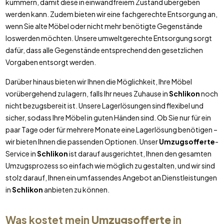
kümmern, damit diese in einwandfreiem Zustand übergeben
werden kann. Zudem bieten wir eine fachgerechte Entsorgung an,
wenn Sie alte Möbel oder nicht mehr benötigte Gegenstände
loswerden möchten. Unsere umweltgerechte Entsorgung sorgt
dafür, dass alle Gegenstände entsprechend den gesetzlichen
Vorgaben entsorgt werden.
Darüber hinaus bieten wir Ihnen die Möglichkeit, Ihre Möbel
vorübergehend zu lagern, falls Ihr neues Zuhause in
Schlikon
noch
nicht bezugsbereit ist. Unsere Lagerlösungen sind flexibel und
sicher, sodass Ihre Möbel in guten Händen sind. Ob Sie nur für ein
paar Tage oder für mehrere Monate eine Lagerlösung benötigen –
wir bieten Ihnen die passenden Optionen. Unser
Umzugsofferte
-
Service in
Schlikon
ist darauf ausgerichtet, Ihnen den gesamten
Umzugsprozess so einfach wie möglich zu gestalten, und wir sind
stolz darauf, Ihnen ein umfassendes Angebot an Dienstleistungen
in
Schlikon
anbieten zu können.
Was kostet mein
Umzugsofferte
in