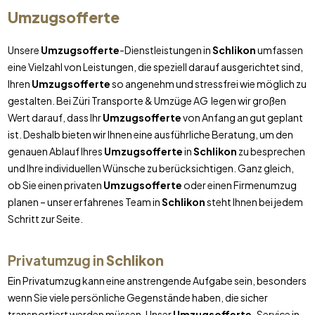
Umzugsofferte
Unsere
Umzugsofferte
-Dienstleistungen in
Schlikon
umfassen
eine Vielzahl von Leistungen, die speziell darauf ausgerichtet sind,
Ihren
Umzugsofferte
so angenehm und stressfrei wie möglich zu
gestalten. Bei Züri Transporte & Umzüge AG legen wir großen
Wert darauf, dass Ihr
Umzugsofferte
von Anfang an gut geplant
ist. Deshalb bieten wir Ihnen eine ausführliche Beratung, um den
genauen Ablauf Ihres
Umzugsofferte
in
Schlikon
zu besprechen
und Ihre individuellen Wünsche zu berücksichtigen. Ganz gleich,
ob Sie einen privaten
Umzugsofferte
oder einen Firmenumzug
planen – unser erfahrenes Team in
Schlikon
steht Ihnen bei jedem
Schritt zur Seite.
Privatumzug in
Schlikon
Ein Privatumzug kann eine anstrengende Aufgabe sein, besonders
wenn Sie viele persönliche Gegenstände haben, die sicher
transportiert werden müssen. Unser
Umzugsofferte
-Service in