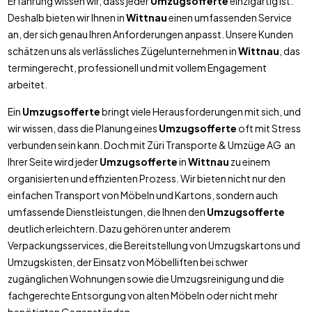
Erfahrung wissen wir, dass jeder
Umzugsofferte
einzigartig ist.
Deshalb bieten wir Ihnen in
Wittnau
einen umfassenden Service
an, der sich genau Ihren Anforderungen anpasst. Unsere Kunden
schätzen uns als verlässliches Zügelunternehmen in
Wittnau
, das
termingerecht, professionell und mit vollem Engagement
arbeitet.
Ein
Umzugsofferte
bringt viele Herausforderungen mit sich, und
wir wissen, dass die Planung eines
Umzugsofferte
oft mit Stress
verbunden sein kann. Doch mit Züri Transporte & Umzüge AG an
Ihrer Seite wird jeder
Umzugsofferte
in
Wittnau
zu einem
organisierten und effizienten Prozess. Wir bieten nicht nur den
einfachen Transport von Möbeln und Kartons, sondern auch
umfassende Dienstleistungen, die Ihnen den
Umzugsofferte
deutlich erleichtern. Dazu gehören unter anderem
Verpackungsservices, die Bereitstellung von Umzugskartons und
Umzugskisten, der Einsatz von Möbelliften bei schwer
zugänglichen Wohnungen sowie die Umzugsreinigung und die
fachgerechte Entsorgung von alten Möbeln oder nicht mehr