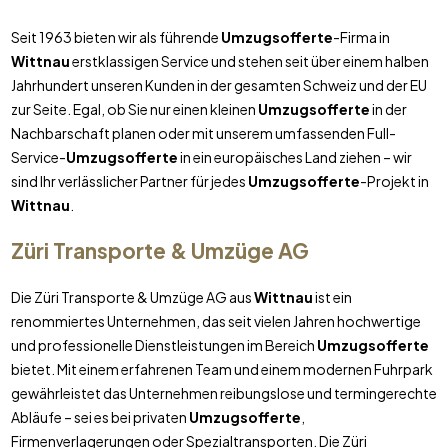
Seit 1963 bieten wir als führende
Umzugsofferte
-Firma in
Wittnau
erstklassigen Service und stehen seit über einem halben
Jahrhundert unseren Kunden in der gesamten Schweiz und der EU
zur Seite. Egal, ob Sie nur einen kleinen
Umzugsofferte
in der
Nachbarschaft planen oder mit unserem umfassenden Full-
Service-
Umzugsofferte
in ein europäisches Land ziehen – wir
sind Ihr verlässlicher Partner für jedes
Umzugsofferte
-Projekt in
Wittnau
.
Züri Transporte & Umzüge AG
Die Züri Transporte & Umzüge AG aus
Wittnau
ist ein
renommiertes Unternehmen, das seit vielen Jahren hochwertige
und professionelle Dienstleistungen im Bereich
Umzugsofferte
bietet. Mit einem erfahrenen Team und einem modernen Fuhrpark
gewährleistet das Unternehmen reibungslose und termingerechte
Abläufe – sei es bei privaten
Umzugsofferte
,
Firmenverlagerungen oder Spezialtransporten. Die Züri