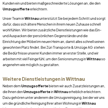
Kunden ein und bieten maßgeschneiderte Lösungen an, die den
Umzugsofferte
erleichtern.
Unser Team in
Wittnau
unterstützt Sie bei jedem Schritt und sorgt
dafür, dass sich ältere Menschen in ihrem neuen Zuhause schnell
wohlfühlen. Wir bieten zusätzliche Dienstleistungen wie das Ein-
und Auspacken der persönlichen Gegenstände und die
Einrichtung der Möbel im neuen Heim an, damit alles schnell seinen
gewohnten Platz findet. Bei Züri Transporte & Umzüge AG stehen
die Bedürfnisse unserer Kunden immer an erster Stelle, und wir
arbeiten mit viel Feingefühl, um den Seniorenumzug in
Wittnau
so
angenehm wie möglich zu gestalten.
Weitere Dienstleistungen in
Wittnau
Neben dem
Umzugsofferte
bieten wir auch Zusatzleistungen an,
die Ihnen den
Umzugsofferte
in
Wittnau
erheblich erleichtern.
Dazu gehören unter anderem die Umzugsreinigung, bei der wir uns
um die gründliche Reinigung Ihrer alten Wohnung in
Wittnau