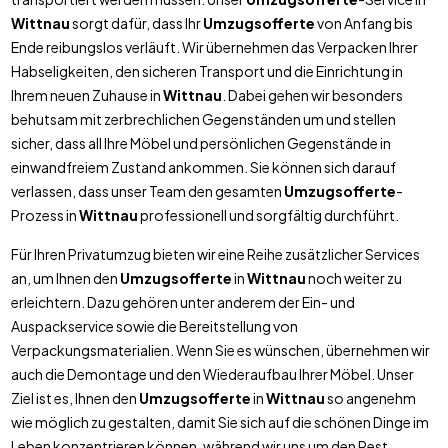
Wittnau
sorgt dafür, dass Ihr
Umzugsofferte
von Anfang bis
Ende reibungslos verläuft. Wir übernehmen das Verpacken Ihrer
Habseligkeiten, den sicheren Transport und die Einrichtung in
Ihrem neuen Zuhause in
Wittnau
. Dabei gehen wir besonders
behutsam mit zerbrechlichen Gegenständen um und stellen
sicher, dass all Ihre Möbel und persönlichen Gegenstände in
einwandfreiem Zustand ankommen. Sie können sich darauf
verlassen, dass unser Team den gesamten
Umzugsofferte
-
Prozess in
Wittnau
professionell und sorgfältig durchführt.
Für Ihren Privatumzug bieten wir eine Reihe zusätzlicher Services
an, um Ihnen den
Umzugsofferte
in
Wittnau
noch weiter zu
erleichtern. Dazu gehören unter anderem der Ein- und
Auspackservice sowie die Bereitstellung von
Verpackungsmaterialien. Wenn Sie es wünschen, übernehmen wir
auch die Demontage und den Wiederaufbau Ihrer Möbel. Unser
Ziel ist es, Ihnen den
Umzugsofferte
in
Wittnau
so angenehm
wie möglich zu gestalten, damit Sie sich auf die schönen Dinge im
Leben konzentrieren können, während wir uns um den Rest