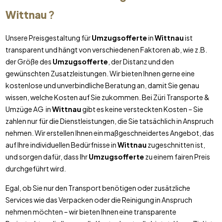
Wittnau
?
Unsere Preisgestaltung für
Umzugsofferte
in
Wittnau
ist
transparent und hängt von verschiedenen Faktoren ab, wie z.B.
der Größe des
Umzugsofferte
, der Distanz und den
gewünschten Zusatzleistungen. Wir bieten Ihnen gerne eine
kostenlose und unverbindliche Beratung an, damit Sie genau
wissen, welche Kosten auf Sie zukommen. Bei Züri Transporte &
Umzüge AG in
Wittnau
gibt es keine versteckten Kosten – Sie
zahlen nur für die Dienstleistungen, die Sie tatsächlich in Anspruch
nehmen. Wir erstellen Ihnen ein maßgeschneidertes Angebot, das
auf Ihre individuellen Bedürfnisse in
Wittnau
zugeschnitten ist,
und sorgen dafür, dass Ihr
Umzugsofferte
zu einem fairen Preis
durchgeführt wird.
Egal, ob Sie nur den Transport benötigen oder zusätzliche
Services wie das Verpacken oder die Reinigung in Anspruch
nehmen möchten – wir bieten Ihnen eine transparente