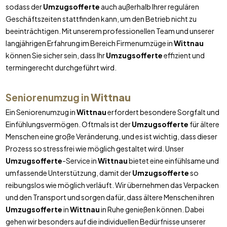
sodass der
Umzugsofferte
auch außerhalb Ihrer regulären
Geschäftszeiten stattfinden kann, um den Betrieb nicht zu
beeinträchtigen. Mit unserem professionellen Team und unserer
langjährigen Erfahrung im Bereich Firmenumzüge in
Wittnau
können Sie sicher sein, dass Ihr
Umzugsofferte
effizient und
termingerecht durchgeführt wird.
Seniorenumzug in
Wittnau
Ein Seniorenumzug in
Wittnau
erfordert besondere Sorgfalt und
Einfühlungsvermögen. Oftmals ist der
Umzugsofferte
für ältere
Menschen eine große Veränderung, und es ist wichtig, dass dieser
Prozess so stressfrei wie möglich gestaltet wird. Unser
Umzugsofferte
-Service in
Wittnau
bietet eine einfühlsame und
umfassende Unterstützung, damit der
Umzugsofferte
so
reibungslos wie möglich verläuft. Wir übernehmen das Verpacken
und den Transport und sorgen dafür, dass ältere Menschen ihren
Umzugsofferte
in
Wittnau
in Ruhe genießen können. Dabei
gehen wir besonders auf die individuellen Bedürfnisse unserer