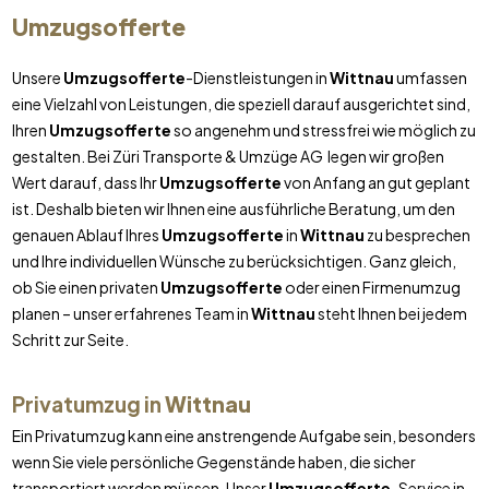
Umzugsofferte
Unsere
Umzugsofferte
-Dienstleistungen in
Wittnau
umfassen
eine Vielzahl von Leistungen, die speziell darauf ausgerichtet sind,
Ihren
Umzugsofferte
so angenehm und stressfrei wie möglich zu
gestalten. Bei Züri Transporte & Umzüge AG legen wir großen
Wert darauf, dass Ihr
Umzugsofferte
von Anfang an gut geplant
ist. Deshalb bieten wir Ihnen eine ausführliche Beratung, um den
genauen Ablauf Ihres
Umzugsofferte
in
Wittnau
zu besprechen
und Ihre individuellen Wünsche zu berücksichtigen. Ganz gleich,
ob Sie einen privaten
Umzugsofferte
oder einen Firmenumzug
planen – unser erfahrenes Team in
Wittnau
steht Ihnen bei jedem
Schritt zur Seite.
Privatumzug in
Wittnau
Ein Privatumzug kann eine anstrengende Aufgabe sein, besonders
wenn Sie viele persönliche Gegenstände haben, die sicher
transportiert werden müssen. Unser
Umzugsofferte
-Service in