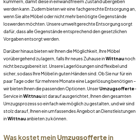
kümmern, damit diese in einwandfreiem Zustand übergeben
werden kann. Zudem bieten wir eine fachgerechte Entsorgung an,
wenn Sie alte Möbel oder nicht mehr benötigte Gegenstände
loswerden möchten. Unsere umweltgerechte Entsorgung sorgt
dafür, dass alle Gegenstände entsprechend den gesetzlichen
Vorgaben entsorgt werden.
Darüber hinaus bieten wir Ihnen die Möglichkeit, Ihre Möbel
vorübergehend zu lagern, falls Ihr neues Zuhause in
Wittnau
noch
nicht bezugsbereit ist. Unsere Lagerlösungen sind flexibel und
sicher, sodass Ihre Möbel in guten Händen sind. Ob Sie nur für ein
paar Tage oder für mehrere Monate eine Lagerlösung benötigen –
wir bieten Ihnen die passenden Optionen. Unser
Umzugsofferte
-
Service in
Wittnau
ist darauf ausgerichtet, Ihnen den gesamten
Umzugsprozess so einfach wie möglich zu gestalten, und wir sind
stolz darauf, Ihnen ein umfassendes Angebot an Dienstleistungen
in
Wittnau
anbieten zu können.
Was kostet mein
Umzugsofferte
in