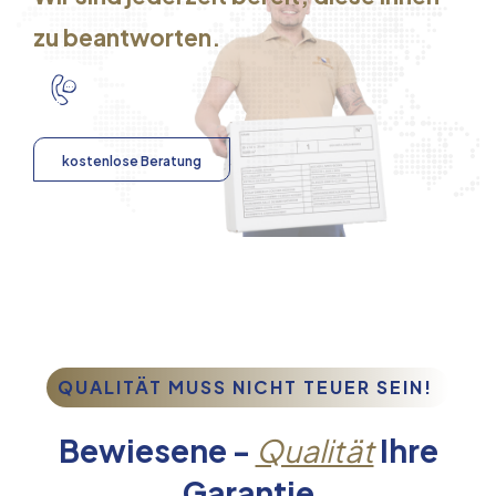
zu beantworten.
kostenlose Beratung
QUALITÄT MUSS NICHT TEUER SEIN!
Bewiesene -
Qualität
Ihre
Garantie