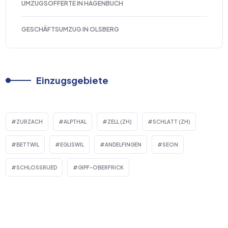
UMZUGSOFFERTE IN HAGENBUCH
GESCHÄFTSUMZUG IN OLSBERG
Einzugsgebiete
ZURZACH
ALPTHAL
ZELL (ZH)
SCHLATT (ZH)
BETTWIL
EGLISWIL
ANDELFINGEN
SEON
SCHLOSSRUED
GIPF-OBERFRICK