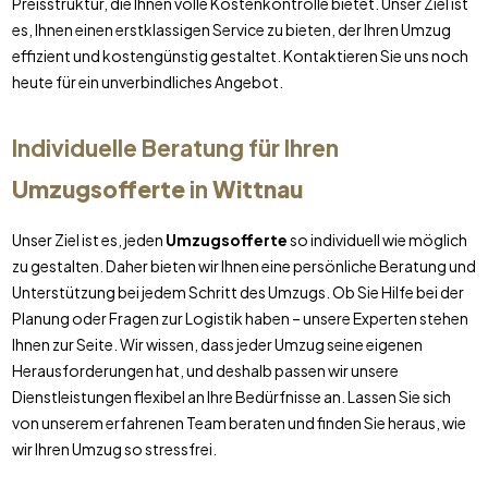
Preisstruktur, die Ihnen volle Kostenkontrolle bietet. Unser Ziel ist
es, Ihnen einen erstklassigen Service zu bieten, der Ihren Umzug
effizient und kostengünstig gestaltet. Kontaktieren Sie uns noch
heute für ein unverbindliches Angebot.
Individuelle Beratung für Ihren
Umzugsofferte
in
Wittnau
Unser Ziel ist es, jeden
Umzugsofferte
so individuell wie möglich
zu gestalten. Daher bieten wir Ihnen eine persönliche Beratung und
Unterstützung bei jedem Schritt des Umzugs. Ob Sie Hilfe bei der
Planung oder Fragen zur Logistik haben – unsere Experten stehen
Ihnen zur Seite. Wir wissen, dass jeder Umzug seine eigenen
Herausforderungen hat, und deshalb passen wir unsere
Dienstleistungen flexibel an Ihre Bedürfnisse an. Lassen Sie sich
von unserem erfahrenen Team beraten und finden Sie heraus, wie
wir Ihren Umzug so stressfrei.