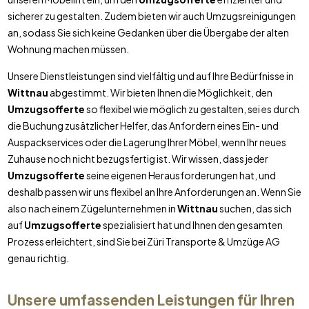
sicherer zu gestalten. Zudem bieten wir auch Umzugsreinigungen
an, sodass Sie sich keine Gedanken über die Übergabe der alten
Wohnung machen müssen.
Unsere Dienstleistungen sind vielfältig und auf Ihre Bedürfnisse in
Wittnau
abgestimmt. Wir bieten Ihnen die Möglichkeit, den
Umzugsofferte
so flexibel wie möglich zu gestalten, sei es durch
die Buchung zusätzlicher Helfer, das Anfordern eines Ein- und
Auspackservices oder die Lagerung Ihrer Möbel, wenn Ihr neues
Zuhause noch nicht bezugsfertig ist. Wir wissen, dass jeder
Umzugsofferte
seine eigenen Herausforderungen hat, und
deshalb passen wir uns flexibel an Ihre Anforderungen an. Wenn Sie
also nach einem Zügelunternehmen in
Wittnau
suchen, das sich
auf
Umzugsofferte
spezialisiert hat und Ihnen den gesamten
Prozess erleichtert, sind Sie bei Züri Transporte & Umzüge AG
genau richtig.
Unsere umfassenden Leistungen für Ihren