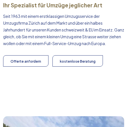
Ihr Spezialist für Umzüge jeglicher Art
Seit 1963 mit einem erstklassigen Umzugsservice der
Umzugsfirma Zürich auf dem Markt und über ein halbes
Jahrhundert für unseren Kunden schweizweit & EU im Einsatz. Ganz
gleich, ob Sie mit einem kleinen Umzug eine Strasse weiter ziehen
wollen oder mit einem Full-Service-Umzug nach
Europa
.
Offerte anfordern
kostenlose Beratung