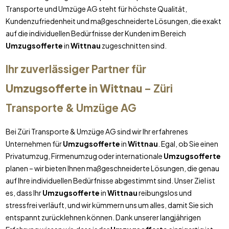
Transporte und Umzüge AG steht für höchste Qualität,
Kundenzufriedenheit und maßgeschneiderte Lösungen, die exakt
auf die individuellen Bedürfnisse der Kunden im Bereich
Umzugsofferte
in
Wittnau
zugeschnitten sind.
Ihr zuverlässiger Partner für
Umzugsofferte
in
Wittnau
– Züri
Transporte & Umzüge AG
Bei Züri Transporte & Umzüge AG sind wir Ihr erfahrenes
Unternehmen für
Umzugsofferte
in
Wittnau
. Egal, ob Sie einen
Privatumzug, Firmenumzug oder internationale
Umzugsofferte
planen – wir bieten Ihnen maßgeschneiderte Lösungen, die genau
auf Ihre individuellen Bedürfnisse abgestimmt sind. Unser Ziel ist
es, dass Ihr
Umzugsofferte
in
Wittnau
reibungslos und
stressfrei verläuft, und wir kümmern uns um alles, damit Sie sich
entspannt zurücklehnen können. Dank unserer langjährigen