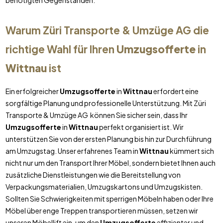
benötigten Gegenständen.
Warum Züri Transporte & Umzüge AG die
richtige Wahl für Ihren
Umzugsofferte
in
Wittnau
ist
Ein erfolgreicher
Umzugsofferte
in
Wittnau
erfordert eine
sorgfältige Planung und professionelle Unterstützung. Mit Züri
Transporte & Umzüge AG können Sie sicher sein, dass Ihr
Umzugsofferte
in
Wittnau
perfekt organisiert ist. Wir
unterstützen Sie von der ersten Planung bis hin zur Durchführung
am Umzugstag. Unser erfahrenes Team in
Wittnau
kümmert sich
nicht nur um den Transport Ihrer Möbel, sondern bietet Ihnen auch
zusätzliche Dienstleistungen wie die Bereitstellung von
Verpackungsmaterialien, Umzugskartons und Umzugskisten.
Sollten Sie Schwierigkeiten mit sperrigen Möbeln haben oder Ihre
Möbel über enge Treppen transportieren müssen, setzen wir
unseren Möbellift ein, um den
Umzugsofferte
effizienter und