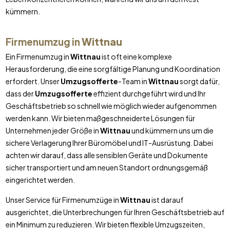
kümmern.
Firmenumzug in
Wittnau
Ein Firmenumzug in
Wittnau
ist oft eine komplexe
Herausforderung, die eine sorgfältige Planung und Koordination
erfordert. Unser
Umzugsofferte
-Team in
Wittnau
sorgt dafür,
dass der
Umzugsofferte
effizient durchgeführt wird und Ihr
Geschäftsbetrieb so schnell wie möglich wieder aufgenommen
werden kann. Wir bieten maßgeschneiderte Lösungen für
Unternehmen jeder Größe in
Wittnau
und kümmern uns um die
sichere Verlagerung Ihrer Büromöbel und IT-Ausrüstung. Dabei
achten wir darauf, dass alle sensiblen Geräte und Dokumente
sicher transportiert und am neuen Standort ordnungsgemäß
eingerichtet werden.
Unser Service für Firmenumzüge in
Wittnau
ist darauf
ausgerichtet, die Unterbrechungen für Ihren Geschäftsbetrieb auf
ein Minimum zu reduzieren. Wir bieten flexible Umzugszeiten,