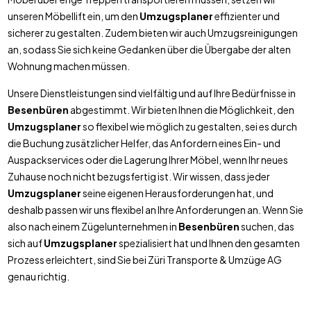
unseren Möbellift ein, um den
Umzugsplaner
effizienter und
sicherer zu gestalten. Zudem bieten wir auch Umzugsreinigungen
an, sodass Sie sich keine Gedanken über die Übergabe der alten
Wohnung machen müssen.
Unsere Dienstleistungen sind vielfältig und auf Ihre Bedürfnisse in
Besenbüren
abgestimmt. Wir bieten Ihnen die Möglichkeit, den
Umzugsplaner
so flexibel wie möglich zu gestalten, sei es durch
die Buchung zusätzlicher Helfer, das Anfordern eines Ein- und
Auspackservices oder die Lagerung Ihrer Möbel, wenn Ihr neues
Zuhause noch nicht bezugsfertig ist. Wir wissen, dass jeder
Umzugsplaner
seine eigenen Herausforderungen hat, und
deshalb passen wir uns flexibel an Ihre Anforderungen an. Wenn Sie
also nach einem Zügelunternehmen in
Besenbüren
suchen, das
sich auf
Umzugsplaner
spezialisiert hat und Ihnen den gesamten
Prozess erleichtert, sind Sie bei Züri Transporte & Umzüge AG
genau richtig.