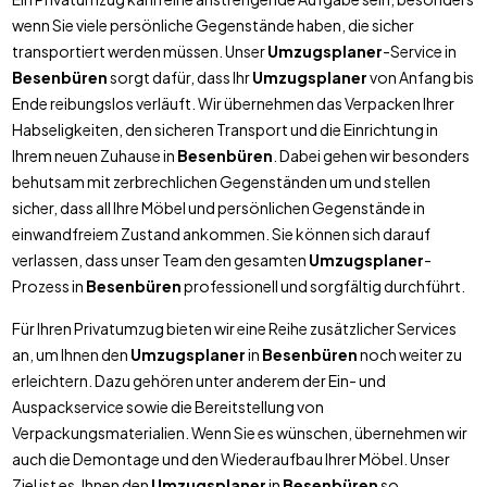
wenn Sie viele persönliche Gegenstände haben, die sicher
transportiert werden müssen. Unser
Umzugsplaner
-Service in
Besenbüren
sorgt dafür, dass Ihr
Umzugsplaner
von Anfang bis
Ende reibungslos verläuft. Wir übernehmen das Verpacken Ihrer
Habseligkeiten, den sicheren Transport und die Einrichtung in
Ihrem neuen Zuhause in
Besenbüren
. Dabei gehen wir besonders
behutsam mit zerbrechlichen Gegenständen um und stellen
sicher, dass all Ihre Möbel und persönlichen Gegenstände in
einwandfreiem Zustand ankommen. Sie können sich darauf
verlassen, dass unser Team den gesamten
Umzugsplaner
-
Prozess in
Besenbüren
professionell und sorgfältig durchführt.
Für Ihren Privatumzug bieten wir eine Reihe zusätzlicher Services
an, um Ihnen den
Umzugsplaner
in
Besenbüren
noch weiter zu
erleichtern. Dazu gehören unter anderem der Ein- und
Auspackservice sowie die Bereitstellung von
Verpackungsmaterialien. Wenn Sie es wünschen, übernehmen wir
auch die Demontage und den Wiederaufbau Ihrer Möbel. Unser
Ziel ist es, Ihnen den
Umzugsplaner
in
Besenbüren
so