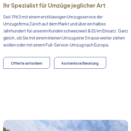
Ihr Spezialist für Umzüge jeglicher Art
Seit 1963 mit einem erstklassigen Umzugsservice der
Umzugsfirma Zürich auf dem Markt und über ein halbes
Jahrhundert für unseren Kunden schweizweit & EU im Einsatz. Ganz
gleich, ob Sie mit einem kleinen Umzug eine Strasse weiter ziehen
wollen oder mit einem Full-Service-Umzug nach
Europa
.
Offerte anfordern
kostenlose Beratung