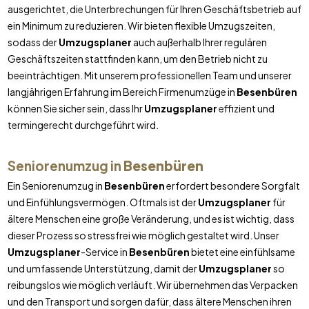
ausgerichtet, die Unterbrechungen für Ihren Geschäftsbetrieb auf
ein Minimum zu reduzieren. Wir bieten flexible Umzugszeiten,
sodass der
Umzugsplaner
auch außerhalb Ihrer regulären
Geschäftszeiten stattfinden kann, um den Betrieb nicht zu
beeinträchtigen. Mit unserem professionellen Team und unserer
langjährigen Erfahrung im Bereich Firmenumzüge in
Besenbüren
können Sie sicher sein, dass Ihr
Umzugsplaner
effizient und
termingerecht durchgeführt wird.
Seniorenumzug in
Besenbüren
Ein Seniorenumzug in
Besenbüren
erfordert besondere Sorgfalt
und Einfühlungsvermögen. Oftmals ist der
Umzugsplaner
für
ältere Menschen eine große Veränderung, und es ist wichtig, dass
dieser Prozess so stressfrei wie möglich gestaltet wird. Unser
Umzugsplaner
-Service in
Besenbüren
bietet eine einfühlsame
und umfassende Unterstützung, damit der
Umzugsplaner
so
reibungslos wie möglich verläuft. Wir übernehmen das Verpacken
und den Transport und sorgen dafür, dass ältere Menschen ihren