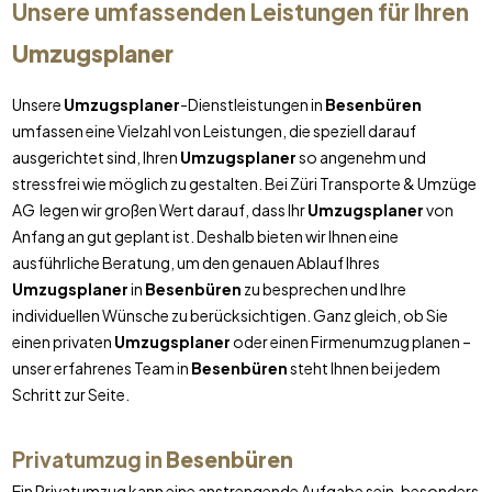
Unsere umfassenden Leistungen für Ihren
Umzugsplaner
Unsere
Umzugsplaner
-Dienstleistungen in
Besenbüren
umfassen eine Vielzahl von Leistungen, die speziell darauf
ausgerichtet sind, Ihren
Umzugsplaner
so angenehm und
stressfrei wie möglich zu gestalten. Bei Züri Transporte & Umzüge
AG legen wir großen Wert darauf, dass Ihr
Umzugsplaner
von
Anfang an gut geplant ist. Deshalb bieten wir Ihnen eine
ausführliche Beratung, um den genauen Ablauf Ihres
Umzugsplaner
in
Besenbüren
zu besprechen und Ihre
individuellen Wünsche zu berücksichtigen. Ganz gleich, ob Sie
einen privaten
Umzugsplaner
oder einen Firmenumzug planen –
unser erfahrenes Team in
Besenbüren
steht Ihnen bei jedem
Schritt zur Seite.
Privatumzug in
Besenbüren
Ein Privatumzug kann eine anstrengende Aufgabe sein, besonders