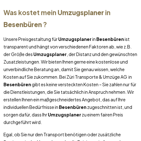
Was kostet mein
Umzugsplaner
in
Besenbüren
?
Unsere Preisgestaltung für
Umzugsplaner
in
Besenbüren
ist
transparent und hängt von verschiedenen Faktoren ab, wie z.B.
der Größe des
Umzugsplaner
, der Distanz und den gewünschten
Zusatzleistungen. Wir bieten Ihnen gerne eine kostenlose und
unverbindliche Beratung an, damit Sie genau wissen, welche
Kosten auf Sie zukommen. Bei Züri Transporte & Umzüge AG in
Besenbüren
gibt es keine versteckten Kosten – Sie zahlen nur für
die Dienstleistungen, die Sie tatsächlich in Anspruch nehmen. Wir
erstellen Ihnen ein maßgeschneidertes Angebot, das auf Ihre
individuellen Bedürfnisse in
Besenbüren
zugeschnitten ist, und
sorgen dafür, dass Ihr
Umzugsplaner
zu einem fairen Preis
durchgeführt wird.
Egal, ob Sie nur den Transport benötigen oder zusätzliche