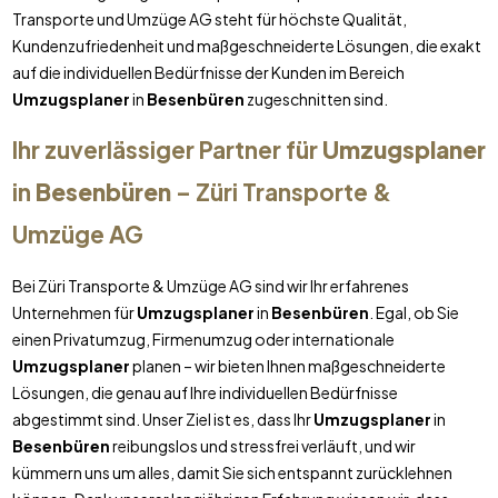
Transporte und Umzüge AG steht für höchste Qualität,
Kundenzufriedenheit und maßgeschneiderte Lösungen, die exakt
auf die individuellen Bedürfnisse der Kunden im Bereich
Umzugsplaner
in
Besenbüren
zugeschnitten sind.
Ihr zuverlässiger Partner für
Umzugsplaner
in
Besenbüren
– Züri Transporte &
Umzüge AG
Bei Züri Transporte & Umzüge AG sind wir Ihr erfahrenes
Unternehmen für
Umzugsplaner
in
Besenbüren
. Egal, ob Sie
einen Privatumzug, Firmenumzug oder internationale
Umzugsplaner
planen – wir bieten Ihnen maßgeschneiderte
Lösungen, die genau auf Ihre individuellen Bedürfnisse
abgestimmt sind. Unser Ziel ist es, dass Ihr
Umzugsplaner
in
Besenbüren
reibungslos und stressfrei verläuft, und wir
kümmern uns um alles, damit Sie sich entspannt zurücklehnen