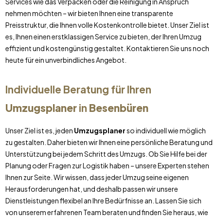
Services wie das Verpacken oder die Reinigung in Anspruch
nehmen möchten – wir bieten Ihnen eine transparente
Preisstruktur, die Ihnen volle Kostenkontrolle bietet. Unser Ziel ist
es, Ihnen einen erstklassigen Service zu bieten, der Ihren Umzug
effizient und kostengünstig gestaltet. Kontaktieren Sie uns noch
heute für ein unverbindliches Angebot.
Individuelle Beratung für Ihren
Umzugsplaner
in
Besenbüren
Unser Ziel ist es, jeden
Umzugsplaner
so individuell wie möglich
zu gestalten. Daher bieten wir Ihnen eine persönliche Beratung und
Unterstützung bei jedem Schritt des Umzugs. Ob Sie Hilfe bei der
Planung oder Fragen zur Logistik haben – unsere Experten stehen
Ihnen zur Seite. Wir wissen, dass jeder Umzug seine eigenen
Herausforderungen hat, und deshalb passen wir unsere
Dienstleistungen flexibel an Ihre Bedürfnisse an. Lassen Sie sich
von unserem erfahrenen Team beraten und finden Sie heraus, wie