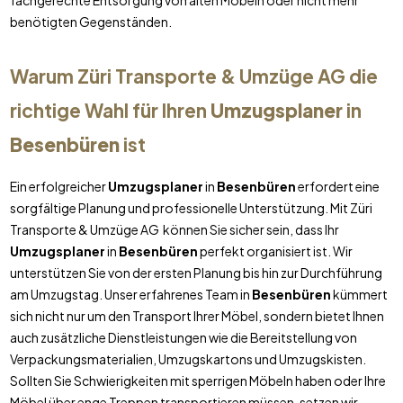
fachgerechte Entsorgung von alten Möbeln oder nicht mehr
benötigten Gegenständen.
Warum Züri Transporte & Umzüge AG die
richtige Wahl für Ihren
Umzugsplaner
in
Besenbüren
ist
Ein erfolgreicher
Umzugsplaner
in
Besenbüren
erfordert eine
sorgfältige Planung und professionelle Unterstützung. Mit Züri
Transporte & Umzüge AG können Sie sicher sein, dass Ihr
Umzugsplaner
in
Besenbüren
perfekt organisiert ist. Wir
unterstützen Sie von der ersten Planung bis hin zur Durchführung
am Umzugstag. Unser erfahrenes Team in
Besenbüren
kümmert
sich nicht nur um den Transport Ihrer Möbel, sondern bietet Ihnen
auch zusätzliche Dienstleistungen wie die Bereitstellung von
Verpackungsmaterialien, Umzugskartons und Umzugskisten.
Sollten Sie Schwierigkeiten mit sperrigen Möbeln haben oder Ihre
Möbel über enge Treppen transportieren müssen, setzen wir