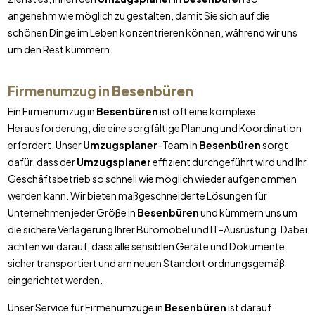
angenehm wie möglich zu gestalten, damit Sie sich auf die
schönen Dinge im Leben konzentrieren können, während wir uns
um den Rest kümmern.
Firmenumzug in
Besenbüren
Ein Firmenumzug in
Besenbüren
ist oft eine komplexe
Herausforderung, die eine sorgfältige Planung und Koordination
erfordert. Unser
Umzugsplaner
-Team in
Besenbüren
sorgt
dafür, dass der
Umzugsplaner
effizient durchgeführt wird und Ihr
Geschäftsbetrieb so schnell wie möglich wieder aufgenommen
werden kann. Wir bieten maßgeschneiderte Lösungen für
Unternehmen jeder Größe in
Besenbüren
und kümmern uns um
die sichere Verlagerung Ihrer Büromöbel und IT-Ausrüstung. Dabei
achten wir darauf, dass alle sensiblen Geräte und Dokumente
sicher transportiert und am neuen Standort ordnungsgemäß
eingerichtet werden.
Unser Service für Firmenumzüge in
Besenbüren
ist darauf