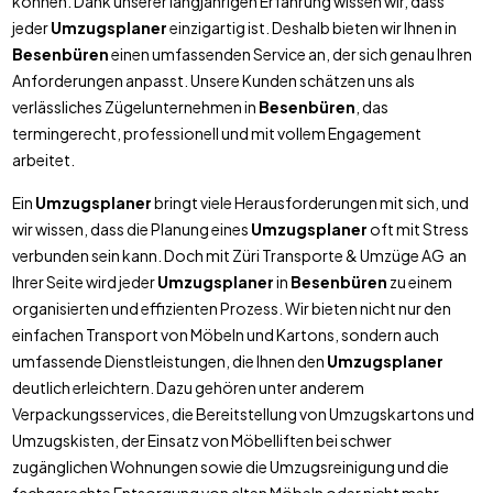
können. Dank unserer langjährigen Erfahrung wissen wir, dass
jeder
Umzugsplaner
einzigartig ist. Deshalb bieten wir Ihnen in
Besenbüren
einen umfassenden Service an, der sich genau Ihren
Anforderungen anpasst. Unsere Kunden schätzen uns als
verlässliches Zügelunternehmen in
Besenbüren
, das
termingerecht, professionell und mit vollem Engagement
arbeitet.
Ein
Umzugsplaner
bringt viele Herausforderungen mit sich, und
wir wissen, dass die Planung eines
Umzugsplaner
oft mit Stress
verbunden sein kann. Doch mit Züri Transporte & Umzüge AG an
Ihrer Seite wird jeder
Umzugsplaner
in
Besenbüren
zu einem
organisierten und effizienten Prozess. Wir bieten nicht nur den
einfachen Transport von Möbeln und Kartons, sondern auch
umfassende Dienstleistungen, die Ihnen den
Umzugsplaner
deutlich erleichtern. Dazu gehören unter anderem
Verpackungsservices, die Bereitstellung von Umzugskartons und
Umzugskisten, der Einsatz von Möbelliften bei schwer
zugänglichen Wohnungen sowie die Umzugsreinigung und die