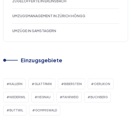
ZÜGELOFFERTE IN ERLINSBACH
UMZUGSMANAGEMENT IN ZÜRICH HÖNGG
UMZÜGE IN SAMSTAGERN
Einzugsgebiete
KALLERN
GLATTPARK
BIBERSTEIN
OERLIKON
NIEDERWIL
HEGNAU
FAHRWEID
BUCHBERG
BUTTWIL
GOMMISWALD