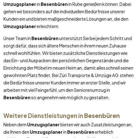
Umzugsplaner
in
Besenbüren
in Ruhe genießen können. Dabei
gehen wir besonders auf die individuellen Bedürfnisse unserer
Kunden ein und bieten maßgeschneiderte Lösungen an, die den
Umzugsplaner
erleichtern.
Unser Team in
Besenbüren
unterstützt Sie bei jedem Schritt und
sorgt dafür, dass sich ältere Menschen in ihrem neuen Zuhause
schnell wohlfühlen. Wir bieten zusätzliche Dienstleistungen wie
das Ein- und Auspacken der persönlichen Gegenstände und die
Einrichtung der Möbel im neuen Heim an, damit alles schnell seinen
gewohnten Platz findet. Bei Züri Transporte & Umzüge AG stehen
die Bedürfnisse unserer Kunden immer an erster Stelle, und wir
arbeiten mit viel Feingefühl, um den Seniorenumzug in
Besenbüren
so angenehm wie möglich zu gestalten.
Weitere Dienstleistungen in
Besenbüren
Neben dem
Umzugsplaner
bieten wir auch Zusatzleistungen an,
die Ihnen den
Umzugsplaner
in
Besenbüren
erheblich