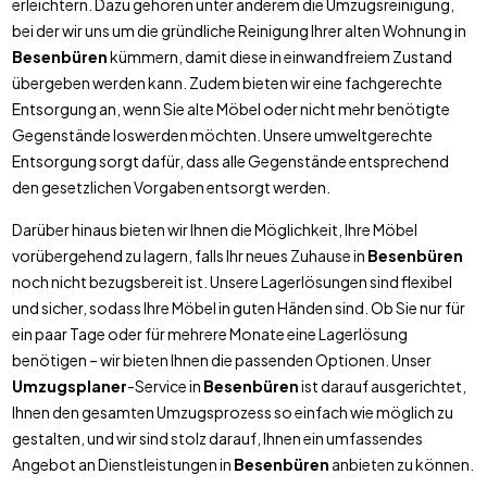
erleichtern. Dazu gehören unter anderem die Umzugsreinigung,
bei der wir uns um die gründliche Reinigung Ihrer alten Wohnung in
Besenbüren
kümmern, damit diese in einwandfreiem Zustand
übergeben werden kann. Zudem bieten wir eine fachgerechte
Entsorgung an, wenn Sie alte Möbel oder nicht mehr benötigte
Gegenstände loswerden möchten. Unsere umweltgerechte
Entsorgung sorgt dafür, dass alle Gegenstände entsprechend
den gesetzlichen Vorgaben entsorgt werden.
Darüber hinaus bieten wir Ihnen die Möglichkeit, Ihre Möbel
vorübergehend zu lagern, falls Ihr neues Zuhause in
Besenbüren
noch nicht bezugsbereit ist. Unsere Lagerlösungen sind flexibel
und sicher, sodass Ihre Möbel in guten Händen sind. Ob Sie nur für
ein paar Tage oder für mehrere Monate eine Lagerlösung
benötigen – wir bieten Ihnen die passenden Optionen. Unser
Umzugsplaner
-Service in
Besenbüren
ist darauf ausgerichtet,
Ihnen den gesamten Umzugsprozess so einfach wie möglich zu
gestalten, und wir sind stolz darauf, Ihnen ein umfassendes
Angebot an Dienstleistungen in
Besenbüren
anbieten zu können.