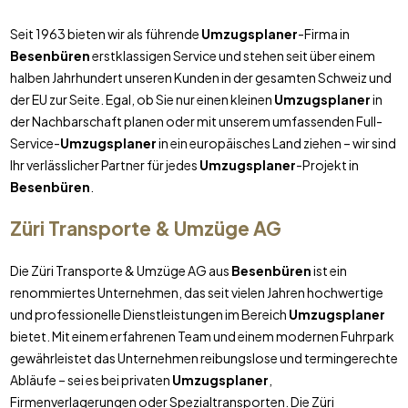
Seit 1963 bieten wir als führende
Umzugsplaner
-Firma in
Besenbüren
erstklassigen Service und stehen seit über einem
halben Jahrhundert unseren Kunden in der gesamten Schweiz und
der EU zur Seite. Egal, ob Sie nur einen kleinen
Umzugsplaner
in
der Nachbarschaft planen oder mit unserem umfassenden Full-
Service-
Umzugsplaner
in ein europäisches Land ziehen – wir sind
Ihr verlässlicher Partner für jedes
Umzugsplaner
-Projekt in
Besenbüren
.
Züri Transporte & Umzüge AG
Die Züri Transporte & Umzüge AG aus
Besenbüren
ist ein
renommiertes Unternehmen, das seit vielen Jahren hochwertige
und professionelle Dienstleistungen im Bereich
Umzugsplaner
bietet. Mit einem erfahrenen Team und einem modernen Fuhrpark
gewährleistet das Unternehmen reibungslose und termingerechte
Abläufe – sei es bei privaten
Umzugsplaner
,
Firmenverlagerungen oder Spezialtransporten. Die Züri