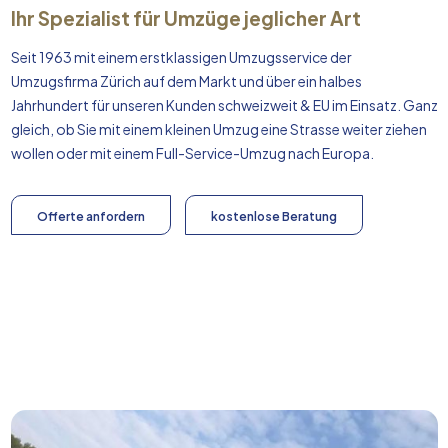
Ihr Spezialist für Umzüge jeglicher Art
Seit 1963 mit einem erstklassigen Umzugsservice der
Umzugsfirma Zürich auf dem Markt und über ein halbes
Jahrhundert für unseren Kunden schweizweit & EU im Einsatz. Ganz
gleich, ob Sie mit einem kleinen Umzug eine Strasse weiter ziehen
wollen oder mit einem Full-Service-Umzug nach
Europa
.
Offerte anfordern
kostenlose Beratung