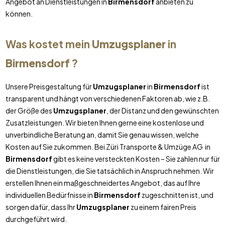
Angebot an Dienstleistungen in
Birmensdorf
anbieten zu
können.
Was kostet mein
Umzugsplaner
in
Birmensdorf
?
Unsere Preisgestaltung für
Umzugsplaner
in
Birmensdorf
ist
transparent und hängt von verschiedenen Faktoren ab, wie z.B.
der Größe des
Umzugsplaner
, der Distanz und den gewünschten
Zusatzleistungen. Wir bieten Ihnen gerne eine kostenlose und
unverbindliche Beratung an, damit Sie genau wissen, welche
Kosten auf Sie zukommen. Bei Züri Transporte & Umzüge AG in
Birmensdorf
gibt es keine versteckten Kosten – Sie zahlen nur für
die Dienstleistungen, die Sie tatsächlich in Anspruch nehmen. Wir
erstellen Ihnen ein maßgeschneidertes Angebot, das auf Ihre
individuellen Bedürfnisse in
Birmensdorf
zugeschnitten ist, und
sorgen dafür, dass Ihr
Umzugsplaner
zu einem fairen Preis
durchgeführt wird.