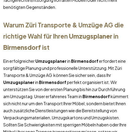
fachgerechte Entsorgung von alten Möbeln oder nicht mehr
benötigten Gegenständen.
Warum Züri Transporte & Umzüge AG die
richtige Wahl für Ihren
Umzugsplaner
in
Birmensdorf
ist
Ein erfolgreicher
Umzugsplaner
in
Birmensdorf
erfordert eine
sorgfältige Planung und professionelle Unterstützung. Mit Züri
Transporte & Umzüge AG können Sie sicher sein, dass Ihr
Umzugsplaner
in
Birmensdorf
perfekt organisiert ist. Wir
unterstützen Sie von der ersten Planung bis hin zur Durchführung
am Umzugstag. Unser erfahrenes Team in
Birmensdorf
kümmert
sich nicht nur um den Transport Ihrer Möbel, sondern bietet Ihnen
auch zusätzliche Dienstleistungen wie die Bereitstellung von
Verpackungsmaterialien, Umzugskartons und Umzugskisten.
Sollten Sie Schwierigkeiten mit sperrigen Möbeln haben oder Ihre
Möbel über enge Treppen transportieren müssen, setzen wir