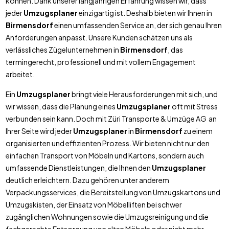
können. Dank unserer langjährigen Erfahrung wissen wir, dass
jeder
Umzugsplaner
einzigartig ist. Deshalb bieten wir Ihnen in
Birmensdorf
einen umfassenden Service an, der sich genau Ihren
Anforderungen anpasst. Unsere Kunden schätzen uns als
verlässliches Zügelunternehmen in
Birmensdorf
, das
termingerecht, professionell und mit vollem Engagement
arbeitet.
Ein
Umzugsplaner
bringt viele Herausforderungen mit sich, und
wir wissen, dass die Planung eines
Umzugsplaner
oft mit Stress
verbunden sein kann. Doch mit Züri Transporte & Umzüge AG an
Ihrer Seite wird jeder
Umzugsplaner
in
Birmensdorf
zu einem
organisierten und effizienten Prozess. Wir bieten nicht nur den
einfachen Transport von Möbeln und Kartons, sondern auch
umfassende Dienstleistungen, die Ihnen den
Umzugsplaner
deutlich erleichtern. Dazu gehören unter anderem
Verpackungsservices, die Bereitstellung von Umzugskartons und
Umzugskisten, der Einsatz von Möbelliften bei schwer
zugänglichen Wohnungen sowie die Umzugsreinigung und die