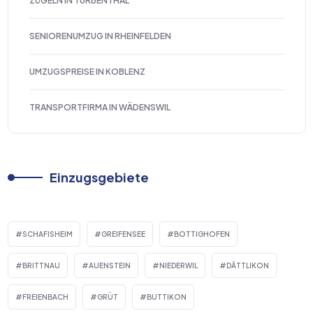
ZÜGELN IN TURBENTHAL
SENIORENUMZUG IN RHEINFELDEN
UMZUGSPREISE IN KOBLENZ
TRANSPORTFIRMA IN WÄDENSWIL
Einzugsgebiete
SCHAFISHEIM
GREIFENSEE
BOTTIGHOFEN
BRITTNAU
AUENSTEIN
NIEDERWIL
DÄTTLIKON
FREIENBACH
GRÜT
BUTTIKON