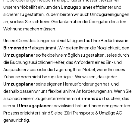
unseren Möbellift ein, um den
Umzugsplaner
effizienter und
sicherer zu gestalten. Zudem bieten wir auch Umzugsreinigungen
an, sodass Sie sich keine Gedanken über die Übergabe der alten
Wohnung machen müssen.
Unsere Dienstleistungen sind vielfältig und auf Ihre Bedürfnisse in
Birmensdorf
abgestimmt. Wir bieten Ihnen die Möglichkeit, den
Umzugsplaner
so flexibel wie möglich zu gestalten, sei es durch
die Buchung zusätzlicher Helfer, das Anfordern eines Ein- und
Auspackservices oder die Lagerung Ihrer Möbel, wenn Ihr neues
Zuhause noch nicht bezugsfertig ist. Wir wissen, dass jeder
Umzugsplaner
seine eigenen Herausforderungen hat, und
deshalb passen wir uns flexibel an Ihre Anforderungen an. Wenn Sie
also nach einem Zügelunternehmen in
Birmensdorf
suchen, das
sich auf
Umzugsplaner
spezialisiert hat und Ihnen den gesamten
Prozess erleichtert, sind Sie bei Züri Transporte & Umzüge AG
genau richtig.