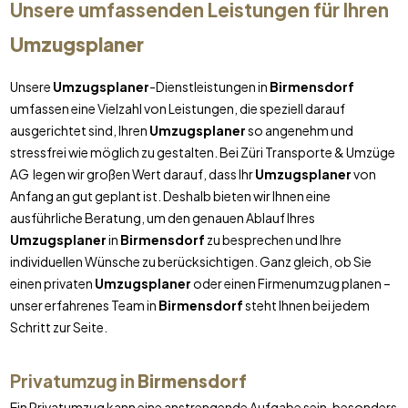
Unsere umfassenden Leistungen für Ihren
Umzugsplaner
Unsere
Umzugsplaner
-Dienstleistungen in
Birmensdorf
umfassen eine Vielzahl von Leistungen, die speziell darauf
ausgerichtet sind, Ihren
Umzugsplaner
so angenehm und
stressfrei wie möglich zu gestalten. Bei Züri Transporte & Umzüge
AG legen wir großen Wert darauf, dass Ihr
Umzugsplaner
von
Anfang an gut geplant ist. Deshalb bieten wir Ihnen eine
ausführliche Beratung, um den genauen Ablauf Ihres
Umzugsplaner
in
Birmensdorf
zu besprechen und Ihre
individuellen Wünsche zu berücksichtigen. Ganz gleich, ob Sie
einen privaten
Umzugsplaner
oder einen Firmenumzug planen –
unser erfahrenes Team in
Birmensdorf
steht Ihnen bei jedem
Schritt zur Seite.
Privatumzug in
Birmensdorf
Ein Privatumzug kann eine anstrengende Aufgabe sein, besonders