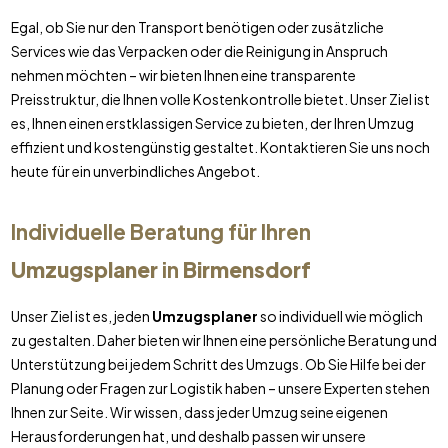
Egal, ob Sie nur den Transport benötigen oder zusätzliche
Services wie das Verpacken oder die Reinigung in Anspruch
nehmen möchten – wir bieten Ihnen eine transparente
Preisstruktur, die Ihnen volle Kostenkontrolle bietet. Unser Ziel ist
es, Ihnen einen erstklassigen Service zu bieten, der Ihren Umzug
effizient und kostengünstig gestaltet. Kontaktieren Sie uns noch
heute für ein unverbindliches Angebot.
Individuelle Beratung für Ihren
Umzugsplaner
in
Birmensdorf
Unser Ziel ist es, jeden
Umzugsplaner
so individuell wie möglich
zu gestalten. Daher bieten wir Ihnen eine persönliche Beratung und
Unterstützung bei jedem Schritt des Umzugs. Ob Sie Hilfe bei der
Planung oder Fragen zur Logistik haben – unsere Experten stehen
Ihnen zur Seite. Wir wissen, dass jeder Umzug seine eigenen
Herausforderungen hat, und deshalb passen wir unsere