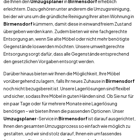
die Ihnen den
Umzugsplaner
in
Birmensdorf
erheblich
erleichtern. Dazu gehören unter anderem die Umzugsreinigung,
bei der wir uns um die gründliche Reinigung Ihrer alten Wohnung in
Birmensdorf
kümmern, damit diese in einwandfreiem Zustand
übergeben werden kann. Zudem bieten wir eine fachgerechte
Entsorgung an, wenn Sie alte Möbel oder nicht mehr benötigte
Gegenstände loswerden möchten. Unsere umweltgerechte
Entsorgung sorgt dafür, dass alle Gegenstände entsprechend
den gesetzlichen Vorgaben entsorgt werden.
Darüber hinaus bieten wir Ihnen die Möglichkeit, Ihre Möbel
vorübergehend zu lagern, falls Ihr neues Zuhause in
Birmensdorf
noch nicht bezugsbereit ist. Unsere Lagerlösungen sind flexibel
und sicher, sodass Ihre Möbel in guten Händen sind. Ob Sie nur für
ein paar Tage oder für mehrere Monate eine Lagerlösung
benötigen – wir bieten Ihnen die passenden Optionen. Unser
Umzugsplaner
-Service in
Birmensdorf
ist darauf ausgerichtet,
Ihnen den gesamten Umzugsprozess so einfach wie möglich zu
gestalten, und wir sind stolz darauf, Ihnen ein umfassendes