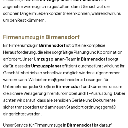
angenehm wie möglich zu gestalten, damit Sie sich auf die
schönen Dinge im Leben konzentrieren können, während wir uns
um den Rest kümmern.
Firmenumzug in
Birmensdorf
Ein Firmenumzug in
Birmensdorf
ist oft eine komplexe
Herausforderung, die eine sorgfältige Planung und Koordination
erfordert. Unser
Umzugsplaner
-Team in
Birmensdorf
sorgt
dafür, dass der
Umzugsplaner
effizient durchgeführt wird und Ihr
Geschäftsbetrieb so schnell wie möglich wieder aufgenommen
werden kann. Wir bieten maßgeschneiderte Lösungen für
Unternehmen jeder Größe in
Birmensdorf
und kümmern uns um
die sichere Verlagerung Ihrer Büromöbel und IT-Ausrüstung. Dabei
achten wir darauf, dass alle sensiblen Geräte und Dokumente
sicher transportiert und am neuen Standort ordnungsgemäß
eingerichtet werden.
Unser Service für Firmenumzüge in
Birmensdorf
ist darauf