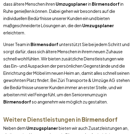
dass ältere Menschen ihren
Umzugsplaner
in
Birmensdorf
in
Ruhe genießen können. Dabei gehen wir besonders auf die
individuellen Bedürfnisse unserer Kunden ein und bieten
maßgeschneiderte Lösungen an, die den
Umzugsplaner
erleichtern.
Unser Team in
Birmensdorf
unterstützt Sie bei jedem Schritt und
sorgt dafür, dass sich ältere Menschen in ihrem neuen Zuhause
schnell wohlfühlen. Wir bieten zusätzliche Dienstleistungen wie
das Ein- und Auspacken der persönlichen Gegenstände und die
Einrichtung der Möbel im neuen Heim an, damit alles schnell seinen
gewohnten Platz findet. Bei Züri Transporte & Umzüge AG stehen
die Bedürfnisse unserer Kunden immer an erster Stelle, und wir
arbeiten mit viel Feingefühl, um den Seniorenumzug in
Birmensdorf
so angenehm wie möglich zu gestalten.
Weitere Dienstleistungen in
Birmensdorf
Neben dem
Umzugsplaner
bieten wir auch Zusatzleistungen an,