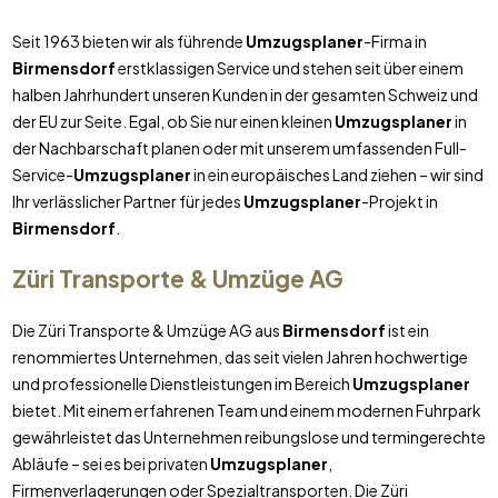
Seit 1963 bieten wir als führende
Umzugsplaner
-Firma in
Birmensdorf
erstklassigen Service und stehen seit über einem
halben Jahrhundert unseren Kunden in der gesamten Schweiz und
der EU zur Seite. Egal, ob Sie nur einen kleinen
Umzugsplaner
in
der Nachbarschaft planen oder mit unserem umfassenden Full-
Service-
Umzugsplaner
in ein europäisches Land ziehen – wir sind
Ihr verlässlicher Partner für jedes
Umzugsplaner
-Projekt in
Birmensdorf
.
Züri Transporte & Umzüge AG
Die Züri Transporte & Umzüge AG aus
Birmensdorf
ist ein
renommiertes Unternehmen, das seit vielen Jahren hochwertige
und professionelle Dienstleistungen im Bereich
Umzugsplaner
bietet. Mit einem erfahrenen Team und einem modernen Fuhrpark
gewährleistet das Unternehmen reibungslose und termingerechte
Abläufe – sei es bei privaten
Umzugsplaner
,
Firmenverlagerungen oder Spezialtransporten. Die Züri