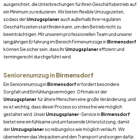
ausgerichtet, die Unterbrechungen für Ihren Geschäftsbetrieb auf
ein Minimum zu reduzieren. Wir bieten flexible Umzugszeiten,
sodass der
Umzugsplaner
auch außerhalb Ihrer regulären
Geschäftszeiten stattfinden kann, um den Betrieb nicht zu
beeinträchtigen. Mit unserem professionellen Team und unserer
langjährigen Erfahrung im Bereich Firmenumzüge in
Birmensdorf
können Sie sicher sein, dass Ihr
Umzugsplaner
effizient und
termingerecht durchgeführt wird.
Seniorenumzug in
Birmensdorf
Ein Seniorenumzug in
Birmensdorf
erfordert besondere
Sorgfalt und Einfühlungsvermögen. Oftmals ist der
Umzugsplaner
für ältere Menschen eine große Veränderung, und
es ist wichtig, dass dieser Prozess so stressfrei wie möglich
gestaltet wird. Unser
Umzugsplaner
-Service in
Birmensdorf
bietet eine einfühlsame und umfassende Unterstützung, damit
der
Umzugsplaner
so reibungslos wie möglich verläuft. Wir
übernehmen das Verpacken und den Transport und sorgen dafür,