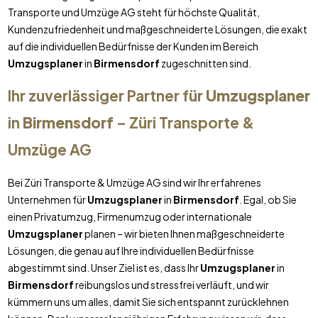
Transporte und Umzüge AG steht für höchste Qualität,
Kundenzufriedenheit und maßgeschneiderte Lösungen, die exakt
auf die individuellen Bedürfnisse der Kunden im Bereich
Umzugsplaner
in
Birmensdorf
zugeschnitten sind.
Ihr zuverlässiger Partner für
Umzugsplaner
in
Birmensdorf
– Züri Transporte &
Umzüge AG
Bei Züri Transporte & Umzüge AG sind wir Ihr erfahrenes
Unternehmen für
Umzugsplaner
in
Birmensdorf
. Egal, ob Sie
einen Privatumzug, Firmenumzug oder internationale
Umzugsplaner
planen – wir bieten Ihnen maßgeschneiderte
Lösungen, die genau auf Ihre individuellen Bedürfnisse
abgestimmt sind. Unser Ziel ist es, dass Ihr
Umzugsplaner
in
Birmensdorf
reibungslos und stressfrei verläuft, und wir
kümmern uns um alles, damit Sie sich entspannt zurücklehnen