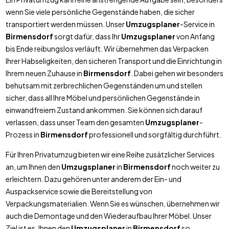
wenn Sie viele persönliche Gegenstände haben, die sicher
transportiert werden müssen. Unser
Umzugsplaner
-Service in
Birmensdorf
sorgt dafür, dass Ihr
Umzugsplaner
von Anfang
bis Ende reibungslos verläuft. Wir übernehmen das Verpacken
Ihrer Habseligkeiten, den sicheren Transport und die Einrichtung in
Ihrem neuen Zuhause in
Birmensdorf
. Dabei gehen wir besonders
behutsam mit zerbrechlichen Gegenständen um und stellen
sicher, dass all Ihre Möbel und persönlichen Gegenstände in
einwandfreiem Zustand ankommen. Sie können sich darauf
verlassen, dass unser Team den gesamten
Umzugsplaner
-
Prozess in
Birmensdorf
professionell und sorgfältig durchführt.
Für Ihren Privatumzug bieten wir eine Reihe zusätzlicher Services
an, um Ihnen den
Umzugsplaner
in
Birmensdorf
noch weiter zu
erleichtern. Dazu gehören unter anderem der Ein- und
Auspackservice sowie die Bereitstellung von
Verpackungsmaterialien. Wenn Sie es wünschen, übernehmen wir
auch die Demontage und den Wiederaufbau Ihrer Möbel. Unser
Ziel ist es, Ihnen den
Umzugsplaner
in
Birmensdorf
so