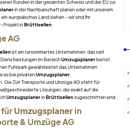
nseren Kunden in der gesamten Schweiz und der EU zur
laner
in der Nachbarschaft planen oder mit unserem
n ein europäisches Land ziehen – wir sind Ihr
r
-Projekt in
Brüttisellen
.
ge AG
ellen
ist ein renommiertes Unternehmen, das seit
 Dienstleistungen im Bereich
Umzugsplaner
bietet.
nen Fuhrpark gewährleistet das Unternehmen
i es bei privaten
Umzugsplaner
,
. Die Züri Transporte und Umzüge AG steht für
maßgeschneiderte Lösungen, die exakt auf die
ich
Umzugsplaner
in
Brüttisellen
zugeschnitten sind.
 für
Umzugsplaner
in
sporte & Umzüge AG