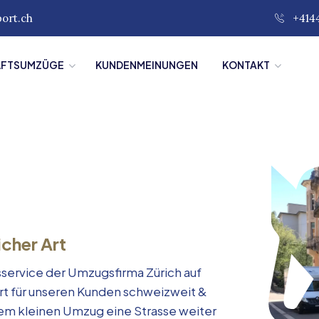
port.ch
+414
ÄFTSUMZÜGE
KUNDENMEINUNGEN
KONTAKT
icher Art
service der Umzugsfirma Zürich auf
rt für unseren Kunden schweizweit &
inem kleinen Umzug eine Strasse weiter