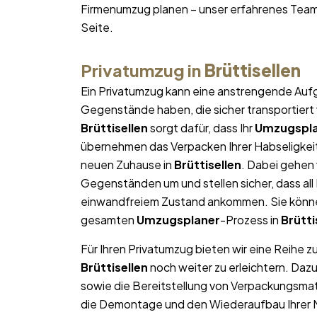
Firmenumzug planen – unser erfahrenes Team
Seite.
Privatumzug in
Brüttisellen
Ein Privatumzug kann eine anstrengende Aufg
Gegenstände haben, die sicher transportier
Brüttisellen
sorgt dafür, dass Ihr
Umzugspl
übernehmen das Verpacken Ihrer Habseligkeite
neuen Zuhause in
Brüttisellen
. Dabei gehen
Gegenständen um und stellen sicher, dass al
einwandfreiem Zustand ankommen. Sie können
gesamten
Umzugsplaner
-Prozess in
Brütti
Für Ihren Privatumzug bieten wir eine Reihe z
Brüttisellen
noch weiter zu erleichtern. Daz
sowie die Bereitstellung von Verpackungsma
die Demontage und den Wiederaufbau Ihrer Mö