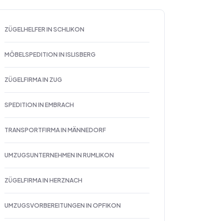
ZÜGELHELFER IN SCHLIKON
MÖBELSPEDITION IN ISLISBERG
ZÜGELFIRMA IN ZUG
SPEDITION IN EMBRACH
TRANSPORTFIRMA IN MÄNNEDORF
UMZUGSUNTERNEHMEN IN RUMLIKON
ZÜGELFIRMA IN HERZNACH
UMZUGSVORBEREITUNGEN IN OPFIKON