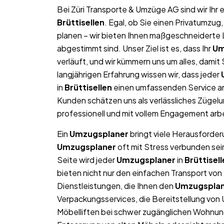
Bei Züri Transporte & Umzüge AG sind wir Ih
Brüttisellen
. Egal, ob Sie einen Privatumzu
planen – wir bieten Ihnen maßgeschneiderte L
abgestimmt sind. Unser Ziel ist es, dass Ihr
Um
verläuft, und wir kümmern uns um alles, dami
langjährigen Erfahrung wissen wir, dass jeder
in
Brüttisellen
einen umfassenden Service an
Kunden schätzen uns als verlässliches Zügel
professionell und mit vollem Engagement arb
Ein
Umzugsplaner
bringt viele Herausforderu
Umzugsplaner
oft mit Stress verbunden sei
Seite wird jeder
Umzugsplaner
in
Brüttisel
bieten nicht nur den einfachen Transport v
Dienstleistungen, die Ihnen den
Umzugspla
Verpackungsservices, die Bereitstellung von
Möbelliften bei schwer zugänglichen Wohnun