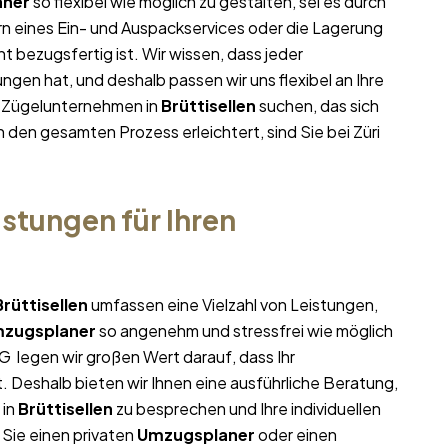
aner
so flexibel wie möglich zu gestalten, sei es durch
rn eines Ein- und Auspackservices oder die Lagerung
t bezugsfertig ist. Wir wissen, dass jeder
gen hat, und deshalb passen wir uns flexibel an Ihre
m Zügelunternehmen in
Brüttisellen
suchen, das sich
n den gesamten Prozess erleichtert, sind Sie bei Züri
stungen für Ihren
Brüttisellen
umfassen eine Vielzahl von Leistungen,
zugsplaner
so angenehm und stressfrei wie möglich
G legen wir großen Wert darauf, dass Ihr
. Deshalb bieten wir Ihnen eine ausführliche Beratung,
in
Brüttisellen
zu besprechen und Ihre individuellen
 Sie einen privaten
Umzugsplaner
oder einen