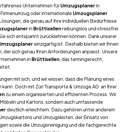
r erfahrenes Unternehmen für
Umzugsplaner
in
g, Firmenumzug oder internationale
Umzugsplaner
ösungen, die genau auf Ihre individuellen Bedürfnisse
zugsplaner
in
Brüttisellen
reibungslos und stressfrei
t Sie sich entspannt zurücklehnen können. Dank unserer
Umzugsplaner
einzigartig ist. Deshalb bieten wir Ihnen
, der sich genau Ihren Anforderungen anpasst. Unsere
unternehmen in
Brüttisellen
, das termingerecht,
eitet.
ngen mit sich, und wir wissen, dass die Planung eines
n kann. Doch mit Züri Transporte & Umzüge AG an Ihrer
len
zu einem organisierten und effizienten Prozess. Wir
on Möbeln und Kartons, sondern auch umfassende
ner
deutlich erleichtern. Dazu gehören unter anderem
 Umzugskartons und Umzugskisten, der Einsatz von
gen sowie die Umzugsreinigung und die fachgerechte