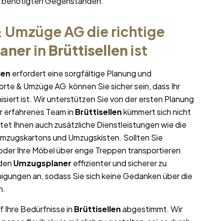
hr benötigten Gegenständen.
 Umzüge AG die richtige
aner
in
Brüttisellen
ist
len
erfordert eine sorgfältige Planung und
porte & Umzüge AG können Sie sicher sein, dass Ihr
siert ist. Wir unterstützen Sie von der ersten Planung
r erfahrenes Team in
Brüttisellen
kümmert sich nicht
tet Ihnen auch zusätzliche Dienstleistungen wie die
Umzugskartons und Umzugskisten. Sollten Sie
oder Ihre Möbel über enge Treppen transportieren
 den
Umzugsplaner
effizienter und sicherer zu
igungen an, sodass Sie sich keine Gedanken über die
n.
f Ihre Bedürfnisse in
Brüttisellen
abgestimmt. Wir