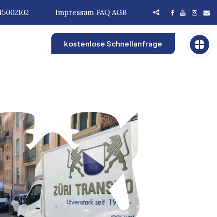
45002102
Impressum
FAQ
AGB
kostenlose Schnellanfrage